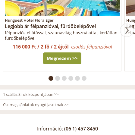
Hunguest Hotel Flóra Eger
Hung
Legjobb ár félpanzióval, fürdőbelépővel
Leg
félpanziós ellátással, szaunavilág használattal, korlátlan
félp
fürdőbelépővel
116 000 Ft / 2 fő / 2 éjtől
csodás félpanzióval
Megnézem >>
1 szállás Sirok központjában >>
Csomagajánlatok nyugdíjasoknak >>
Információ:
(06 1) 457 8450