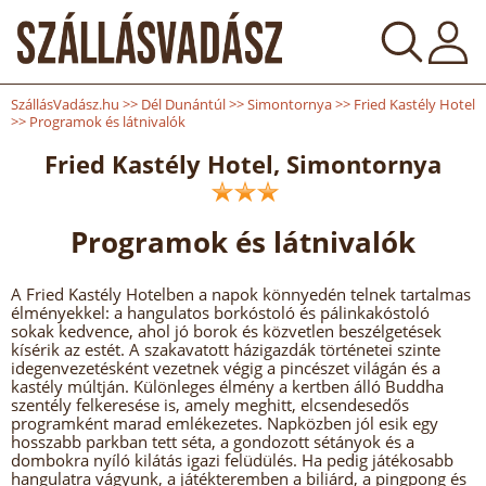
SzállásVadász.hu
>>
Dél Dunántúl
>>
Simontornya
>>
Fried Kastély Hotel
>>
Programok és látnivalók
Fried Kastély Hotel, Simontornya
Programok és látnivalók
A Fried Kastély Hotelben a napok könnyedén telnek tartalmas
élményekkel: a hangulatos borkóstoló és pálinkakóstoló
sokak kedvence, ahol jó borok és közvetlen beszélgetések
kísérik az estét. A szakavatott házigazdák történetei szinte
idegenvezetésként vezetnek végig a pincészet világán és a
kastély múltján. Különleges élmény a kertben álló Buddha
szentély felkeresése is, amely meghitt, elcsendesedős
programként marad emlékezetes. Napközben jól esik egy
hosszabb parkban tett séta, a gondozott sétányok és a
dombokra nyíló kilátás igazi felüdülés. Ha pedig játékosabb
hangulatra vágyunk, a játékteremben a biliárd, a pingpong és