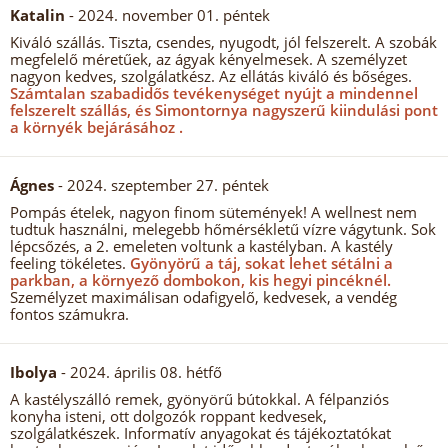
Katalin
- 2024. november 01. péntek
Kiváló szállás. Tiszta, csendes, nyugodt, jól felszerelt. A szobák
megfelelő méretűek, az ágyak kényelmesek. A személyzet
nagyon kedves, szolgálatkész. Az ellátás kiváló és bőséges.
Számtalan szabadidős tevékenységet nyújt a mindennel
felszerelt szállás, és Simontornya nagyszerű kiindulási pont
a környék bejárásához .
Ágnes
- 2024. szeptember 27. péntek
Pompás ételek, nagyon finom sütemények! A wellnest nem
tudtuk használni, melegebb hőmérsékletű vízre vágytunk. Sok
lépcsőzés, a 2. emeleten voltunk a kastélyban. A kastély
feeling tökéletes.
Gyönyörű a táj, sokat lehet sétálni a
parkban, a környező dombokon, kis hegyi pincéknél.
Személyzet maximálisan odafigyelő, kedvesek, a vendég
fontos számukra.
Ibolya
- 2024. április 08. hétfő
A kastélyszálló remek, gyönyörű bútokkal. A félpanziós
konyha isteni, ott dolgozók roppant kedvesek,
szolgálatkészek. Informatív anyagokat és tájékoztatókat