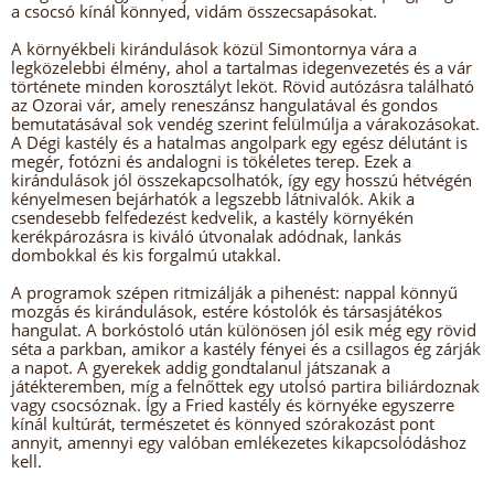
a csocsó kínál könnyed, vidám összecsapásokat.
A környékbeli kirándulások közül Simontornya vára a
legközelebbi élmény, ahol a tartalmas idegenvezetés és a vár
története minden korosztályt leköt. Rövid autózásra található
az Ozorai vár, amely reneszánsz hangulatával és gondos
bemutatásával sok vendég szerint felülmúlja a várakozásokat.
A Dégi kastély és a hatalmas angolpark egy egész délutánt is
megér, fotózni és andalogni is tökéletes terep. Ezek a
kirándulások jól összekapcsolhatók, így egy hosszú hétvégén
kényelmesen bejárhatók a legszebb látnivalók. Akik a
csendesebb felfedezést kedvelik, a kastély környékén
kerékpározásra is kiváló útvonalak adódnak, lankás
dombokkal és kis forgalmú utakkal.
A programok szépen ritmizálják a pihenést: nappal könnyű
mozgás és kirándulások, estére kóstolók és társasjátékos
hangulat. A borkóstoló után különösen jól esik még egy rövid
séta a parkban, amikor a kastély fényei és a csillagos ég zárják
a napot. A gyerekek addig gondtalanul játszanak a
játékteremben, míg a felnőttek egy utolsó partira biliárdoznak
vagy csocsóznak. Így a Fried kastély és környéke egyszerre
kínál kultúrát, természetet és könnyed szórakozást pont
annyit, amennyi egy valóban emlékezetes kikapcsolódáshoz
kell.