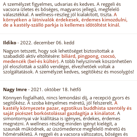
A személyzet figyelmes, udvarias és kedves. A reggeli és
vacsora ízletes és bőséges, magyaros jellegű, megfelelő
választékkal. A wellness-részleg jól kialakított, tiszta.
A
környéken a látnivalók érdekesek, érdemes kimozdulni,
de a kastély-szálló parkja is kellemes időtöltést kínál.
Ildiko
- 2022. december 06. kedd
Nagyon tetszett, hogy sok lehetőséget biztosítottak a
szabadidő aktív eltöltésére:
biliárd, pingpong, csocsó,
medencék (bel-és kültér).
A több helyszínnek köszönhetően
jól eloszlottak a szálló vendégei, élvezhetőek voltak a
szolgáltatások. A személyzet kedves, segítőkész és mosolygós!
Nagy Imre
- 2021. október 18. hétfő
Könnyen foglalható, nincs lemondási díj, a recepció gyors és
segítőkész. A szoba kényelmes méretű, jól felszerelt.
A
kastély környezete pazar, egzotikus buddhista szentély és
saját picészet borkóstolással gazdagítja a kinálatot.
A
simontornyai vár kiállítása is igényes, érdekes, érdemes
megnézni. A wellness részleg minden igényt kielégít, a
szaunák működnek, az úszómedence megfelelő méretű és
hőmérsékletű. A reggeli és a vacsora változatos, bőséges és