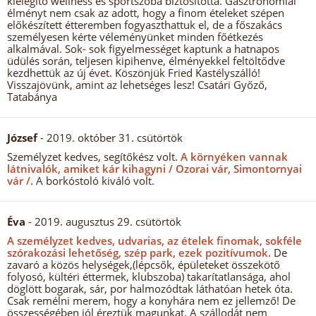
kielégítő wellness és sportszoba biztosította. Gasztronómiai
élményt nem csak az adott, hogy a finom ételeket szépen
előkészített étteremben fogyaszthattuk el, de a főszakács
személyesen kérte véleményünket minden főétkezés
alkalmával. Sok- sok figyelmességet kaptunk a hatnapos
üdülés során, teljesen kipihenve, élményekkel feltöltődve
kezdhettük az új évet. Köszönjük Fried Kastélyszálló!
Visszajövünk, amint az lehetséges lesz! Csatári Győző,
Tatabánya
József
- 2019. október 31. csütörtök
Személyzet kedves, segítőkész volt.
A környéken vannak
látnivalók, amiket kár kihagyni / Ozorai vár, Simontornyai
vár /.
A borkóstoló kiváló volt.
Éva
- 2019. augusztus 29. csütörtök
A személyzet kedves, udvarias, az ételek finomak, sokféle
szórakozási lehetőség, szép park, ezek pozitívumok.
De
zavaró a közös helységek,(lépcsők, épületeket összekötő
folyosó, kültéri éttermek, klubszoba) takarítatlansága, ahol
döglött bogarak, sár, por halmozódtak láthatóan hetek óta.
Csak remélni merem, hogy a konyhára nem ez jellemző! De
összességében jól éreztük magunkat. A szállodát nem