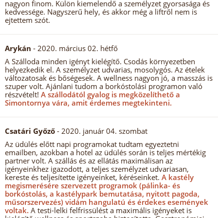
nagyon finom. Külön kiemelendő a személyzet gyorsasága és
kedvessége. Nagyszerű hely, és akkor még a liftről nem is
ejtettem szót.
Arykán
- 2020. március 02. hétfő
A Szálloda minden igényt kielégítő. Csodás környezetben
helyezkedik el. A személyzet udvarias, mosolygós. Az ételek
változatosak és bőségesek. A wellness nagyon jó, a masszás is
szuper volt. Ajánlani tudom a borkóstolási programon való
részvételt!
A szállodától gyalog is megközelíthető a
Simontornya vára, amit érdemes megtekinteni.
Csatári Győző
- 2020. január 04. szombat
Az üdülés előtt napi programokat tudtam egyeztetni
emailben, azokban a hotel az üdülés során is teljes mértékig
partner volt. A szállás és az ellátás maximálisan az
igényeinkhez igazodott, a teljes személyzet udvariasan,
kereste és teljesítette igényeinket, kéréseinket.
A kastély
megismerésére szervezett programok (pálinka- és
borkóstolás, a kastélypark bemutatása, nyitott pagoda,
műsorszervezés) vidám hangulatú és érdekes események
voltak.
A testi-lelki felfrissülést a maximális igényeket is