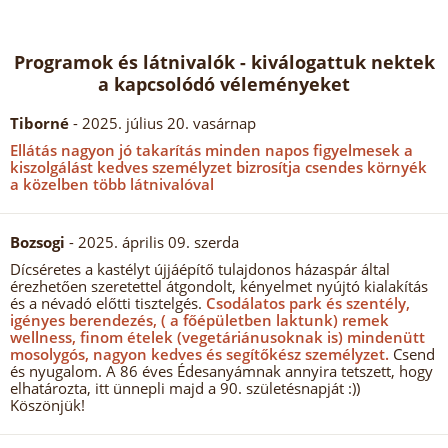
Programok és látnivalók - kiválogattuk nektek
a kapcsolódó véleményeket
Tiborné
- 2025. július 20. vasárnap
Ellátás nagyon jó takarítás minden napos figyelmesek a
kiszolgálást kedves személyzet bizrosítja csendes környék
a közelben több látnivalóval
Bozsogi
- 2025. április 09. szerda
Dícséretes a kastélyt újjáépítő tulajdonos házaspár által
érezhetően szeretettel átgondolt, kényelmet nyújtó kialakítás
és a névadó előtti tisztelgés.
Csodálatos park és szentély,
igényes berendezés, ( a főépületben laktunk) remek
wellness, finom ételek (vegetáriánusoknak is) mindenütt
mosolygós, nagyon kedves és segítőkész személyzet.
Csend
és nyugalom. A 86 éves Édesanyámnak annyira tetszett, hogy
elhatározta, itt ünnepli majd a 90. születésnapját :))
Köszönjük!