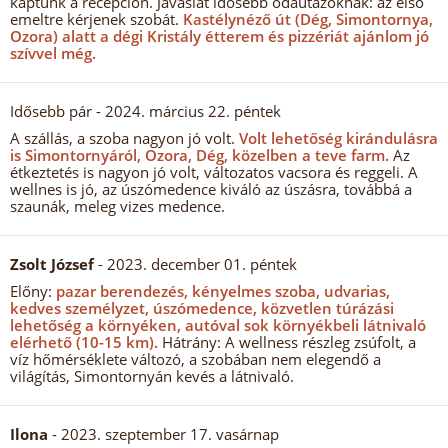
kaptunk a recepción. Javaslat idősebb odautazóknak: az első
emeltre kérjenek szobát.
Kastélynéző út (Dég, Simontornya,
Ozora) alatt a dégi Kristály étterem és pizzériát ajánlom jó
szívvel még.
Idősebb pár
- 2024. március 22. péntek
A szállás, a szoba nagyon jó volt.
Volt lehetőség kirándulásra
is Simontornyáról, Ozora, Dég, közelben a teve farm.
Az
étkeztetés is nagyon jó volt, változatos vacsora és reggeli. A
wellnes is jó, az úszómedence kiváló az úszásra, továbbá a
szaunák, meleg vizes medence.
Zsolt József
- 2023. december 01. péntek
Előny:
pazar berendezés, kényelmes szoba, udvarias,
kedves személyzet, úszómedence, közvetlen túrázási
lehetőség a környéken, autóval sok környékbeli látnivaló
elérhető (10-15 km).
Hátrány: A wellness részleg zsúfolt, a
víz hőmérséklete változó, a szobában nem elegendő a
világítás, Simontornyán kevés a látnivaló.
Ilona
- 2023. szeptember 17. vasárnap