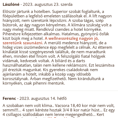
Lászlóné
- 2023. augusztus 23. szerda
Először jártunk a hotelben. Superior szobát foglaltunk, a
főépületben a legfelső emeleten szállásoltak el. A lift nagyon
hiányzott, nem szeretünk lépcsőzni. A szoba tágas, szép
bútorok, az ágy nagyon kényelmes. A klímára szükség volt a
nagy meleg miatt. Rendkívül csendes a hotel környéke.
Pihenésre kifejezetten alkalmas. Hatalmas, gyönyörű ősfák
közt bújik meg a hotel.
A wellnessrészleg nagyon jó,
szeretünk szaunázni.
A merülő medence hiányzott, de a
hideg vizes úszómedence épp megfelelt a célnak. Az étterem
kínálatát kissé szegényesnek találtuk, de nem maradtunk
éhen, minden étel finom volt. A felszolgáló fiatal hölgyek
vidámak, kedvesek voltak. A biliárd és a darts
használhatatlan, talán nem kellene reklámozni. Ezt leszámítva
jól éreztük magunkat. Kis gyerekes családoknak nem
ajánlanám a hotelt, inkább a közép vagy idősebb
korosztálynak. Árban megfizethető. Nem kirándultunk a
környéken, csak pihenni mentünk.
Ferenc
- 2023. augusztus 14. hétfő
A szobában nem volt klíma.. Vacsora 18,40 kor már nem volt,
semmi!!!... 4 szeri kéréste hoztak 3/4 8 kor natúr húst... Ez egy
4 csillagos szállodában nem lenne megengedhető... Kert