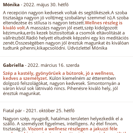
Mónika
- 2022. május 30. hétfő
A recepción nagyon kedvesek voltak és segítőkészek.A szoba
tisztasàga nagyon jó volt(meg szobalànyi szemmel is).A szoba
eltendezèse ès stílusa is nagyon tetszett.
Wellnes részleg is
kiváló volt.
A masszázs nagyon jól esett,szép kidolgozott
kézimunka,erős kezek biztosítottak a csomók eltávolítását a
vàllrèszből.Ràdió helyett eltudnèk képzelni egy kis meditàciós
zenét.Összesègèben nagyon jól èreztük magunkat ès kiválóan
tudtunk pihenni,kikapcsolódni. Üdvözlettel Mónika
Gabriella
- 2022. március 16. szerda
Szép a kastély, gyönyörűek a bútorok, jó a wellness,
kedves a személyzet.
Külön kiemelném az étteremben
dolgozó felszolágókat, nagyon kedvesek. Simontornyán a
váron kívül sok látnivaló nincs. Pihenésre kiváló hely, jól
éreztük magunkat.
Fiatal pár
- 2021. október 25. hétfő
Nagyon szép, nyugodt, hatalmas területen helyezkedik el a
szálló. A személyzet figyelmes, intelligens. Az étel finom,
tisztaság jó.
Viszont a wellnesz részlegen a jakuzzi féle