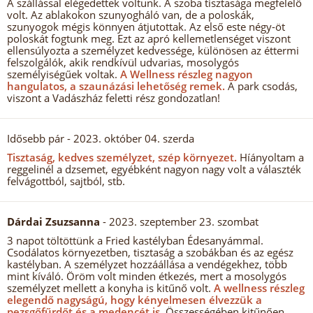
A szállással elégedettek voltunk. A szoba tisztasága megfelelő
volt. Az ablakokon szunyogháló van, de a poloskák,
szunyogok mégis könnyen átjutottak. Az első este négy-öt
poloskát fogtunk meg. Ezt az apró kellemetlenséget viszont
ellensúlyozta a személyzet kedvessége, különösen az éttermi
felszolgálók, akik rendkívül udvarias, mosolygós
személyiségűek voltak.
A Wellness részleg nagyon
hangulatos, a szaunázási lehetőség remek.
A park csodás,
viszont a Vadászház feletti rész gondozatlan!
Idősebb pár
- 2023. október 04. szerda
Tisztaság, kedves személyzet, szép környezet.
Híányoltam a
reggelinél a dzsemet, egyébként nagyon nagy volt a választék
felvágottból, sajtból, stb.
Dárdai Zsuzsanna
- 2023. szeptember 23. szombat
3 napot töltöttünk a Fried kastélyban Édesanyámmal.
Csodálatos környezetben, tisztaság a szobákban és az egész
kastélyban. A személyzet hozzáállása a vendégekhez, több
mint kíváló. Öröm volt minden étkezés, mert a mosolygós
személyzet mellett a konyha is kitűnő volt.
A wellness részleg
elegendő nagyságú, hogy kényelmesen élvezzük a
pezsgőfűrdőt és a medencét is.
Összességében kitűnően