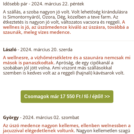
Idősebb pár
- 2024. március 22. péntek
A szállás, a szoba nagyon jó volt. Volt lehetőség kirándulásra
is Simontornyáról, Ozora, Dég, közelben a teve farm. Az
étkeztetés is nagyon jó volt, változatos vacsora és reggeli.
A
wellnes is jó, az úszómedence kiváló az úszásra, továbbá a
szaunák, meleg vizes medence.
László
- 2024. március 20. szerda
A wellnesre, a vízhőmérsékletre és a szaunára nemcsak mi
mások is panaszkodtak.
Apróság, de egy cipőkanál a
szobában jól jött volna. Ami viszont más szállásokkal
szemben is kedves volt az a reggeli (hajnali) kávésarok volt.
Csomagok már 17 550 Ft / fő / éjtől! >>
György
- 2024. március 02. szombat
Az úszó medence nagyon kellemes, ellenben welnessben a
jacuzzival elégedetlenek voltunk.
Nagyon kellemetlen szagú