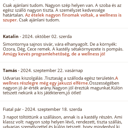
Csak ajánlani tudom. Nagyon szép helyen van. A szoba és az
egész szálló nagyon tiszta. A személyzet kedvessége
határtalan.
Az ételek nagyon finomak voltak, a wellness is
szuper.
Csak ajánlani tudom.
Katalin
- 2024. október 02. szerda
Simontornya sajnos sivár, vára elhanyagolt. De a környék:
Ozora, Dég, Cece remek. A kastély sétakörnyezete is pompás.
Amúgy kevés programlehetőség, de a wellness jó!
Tamás
- 2024. szeptember 22. vasárnap
Udvarias kiszolgálás .Tisztaság a szálloda egész területén.
A
wellnes részlegre még egy jakuzzi elférne.
Összességében
nagyon jó ár-érték arány.Nagyon jól éreztük magunkat.Külön
tetszett nekünk a kis játékterem,jó ötlet!
Fiatal pár
- 2024. szeptember 18. szerda
3 napot töltöttünk a szálláson, annak is a kastély részén. Ami
klassz volt: nagyon szép helyen lévő, rendezett, tiszta szállás,
udvarias személyzettel és külön tetszett, hogy mindenhol ki