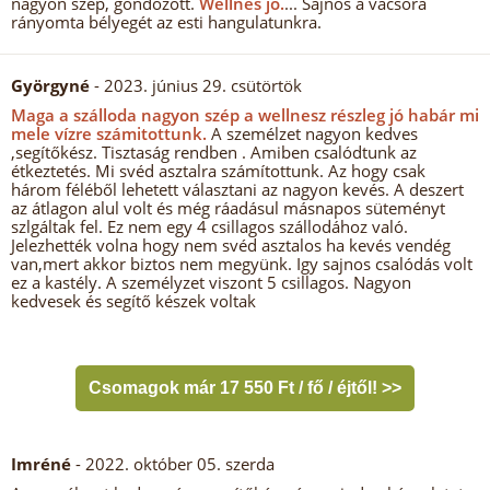
nagyon szép, gondozott.
Wellnes jó.
... Sajnos a vacsora
rányomta bélyegét az esti hangulatunkra.
Györgyné
- 2023. június 29. csütörtök
Maga a szálloda nagyon szép a wellnesz részleg jó habár mi
mele vízre számitottunk.
A személzet nagyon kedves
,segítőkész. Tisztaság rendben . Amiben csalódtunk az
étkeztetés. Mi svéd asztalra számítottunk. Az hogy csak
három féléből lehetett választani az nagyon kevés. A deszert
az átlagon alul volt és még ráadásul másnapos süteményt
szlgáltak fel. Ez nem egy 4 csillagos szállodához való.
Jelezhették volna hogy nem svéd asztalos ha kevés vendég
van,mert akkor biztos nem megyünk. Igy sajnos csalódás volt
ez a kastély. A személyzet viszont 5 csillagos. Nagyon
kedvesek és segítő készek voltak
Csomagok már 17 550 Ft / fő / éjtől! >>
Imréné
- 2022. október 05. szerda