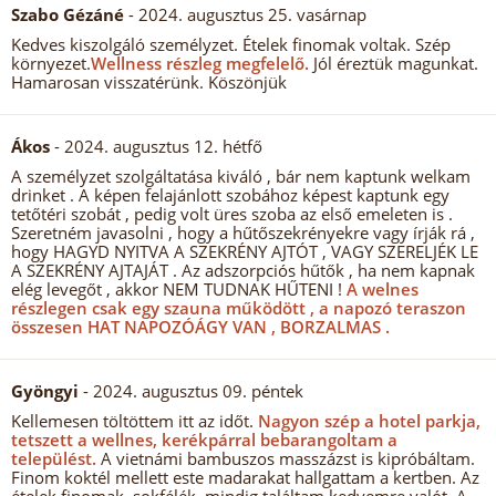
Szabo Gézáné
- 2024. augusztus 25. vasárnap
Kedves kiszolgáló személyzet. Ételek finomak voltak. Szép
környezet.
Wellness részleg megfelelő.
Jól éreztük magunkat.
Hamarosan visszatérünk. Köszönjük
Ákos
- 2024. augusztus 12. hétfő
A személyzet szolgáltatása kiváló , bár nem kaptunk welkam
drinket . A képen felajánlott szobához képest kaptunk egy
tetőtéri szobát , pedig volt üres szoba az első emeleten is .
Szeretném javasolni , hogy a hűtőszekrényekre vagy írják rá ,
hogy HAGYD NYITVA A SZEKRÉNY AJTÓT , VAGY SZERELJÉK LE
A SZEKRÉNY AJTAJÁT . Az adszorpciós hűtők , ha nem kapnak
elég levegőt , akkor NEM TUDNAK HŰTENI !
A welnes
részlegen csak egy szauna működött , a napozó teraszon
összesen HAT NAPOZÓÁGY VAN , BORZALMAS .
Gyöngyi
- 2024. augusztus 09. péntek
Kellemesen töltöttem itt az időt.
Nagyon szép a hotel parkja,
tetszett a wellnes, kerékpárral bebarangoltam a
települést.
A vietnámi bambuszos masszázst is kipróbáltam.
Finom koktél mellett este madarakat hallgattam a kertben. Az