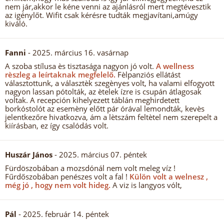
nem jár,akkor le kéne venni az ajánlásról mert megtévesztik
az igénylőt. Wifit csak kérésre tudták megjavítani,amúgy
kiváló.
Fanni
- 2025. március 16. vasárnap
A szoba stílusa ès tisztasága nagyon jó volt.
A wellness
rèszleg a leírtaknak megfelelő.
Fèlpanziós ellátást
választottunk, a választèk szegènyes volt, ha valami elfogyott
nagyon lassan pótolták, az ètelek ízre is csupán átlagosak
voltak. A recepción kihelyezett táblán meghirdetett
borkóstolót az esemèny előtt pár órával lemondták, kevès
jelentkezőre hivatkozva, ám a lètszám feltètel nem szerepelt a
kiírásban, ez így csalódás volt.
Huszár János
- 2025. március 07. péntek
Fürdöszobában a mozsdónál nem volt meleg víz !
Fűrdőszobában penészes volt a fal !
Külön volt a welnesz ,
még jó , hogy nem volt hideg.
A viz is langyos vólt,
Pál
- 2025. február 14. péntek