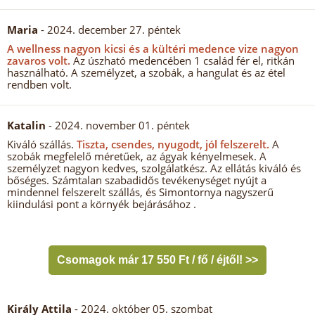
Maria
- 2024. december 27. péntek
A wellness nagyon kicsi és a kültéri medence vize nagyon
zavaros volt.
Az úszható medencében 1 család fér el, ritkán
használható. A személyzet, a szobák, a hangulat és az étel
rendben volt.
Katalin
- 2024. november 01. péntek
Kiváló szállás.
Tiszta, csendes, nyugodt, jól felszerelt.
A
szobák megfelelő méretűek, az ágyak kényelmesek. A
személyzet nagyon kedves, szolgálatkész. Az ellátás kiváló és
bőséges. Számtalan szabadidős tevékenységet nyújt a
mindennel felszerelt szállás, és Simontornya nagyszerű
kiindulási pont a környék bejárásához .
Csomagok már 17 550 Ft / fő / éjtől! >>
Király Attila
- 2024. október 05. szombat