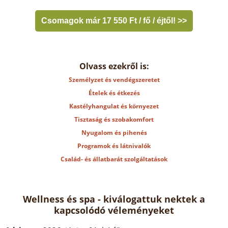
Csomagok már 17 550 Ft / fő / éjtől! >>
Olvass ezekről is:
Személyzet és vendégszeretet
Ételek és étkezés
Kastélyhangulat és környezet
Tisztaság és szobakomfort
Nyugalom és pihenés
Programok és látnivalók
Család- és állatbarát szolgáltatások
Wellness és spa - kiválogattuk nektek a
kapcsolódó véleményeket