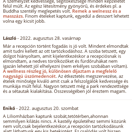
A személyzet kedvessége, segítőkészsége minden képzeletet
felül múlt. Az egész létesítmény gyönyörű, és érdekes pl. a
Buddha szentély meglepetés volt.
Remek a welnessz és a
masszázs.
Finom ételeket kaptunk, egyedül a desszert lehetett
volna egy kicsit jobb.
László
- 2022. augusztus 28. vasárnap
Már a recepción történt fogadás is jó volt. Mindent elmondtak
amit tudni kellett az ott tartózkodáshoz. A szoba tetszett, egy
dolgot hiányoltam, amit kijelentkezéskor a recepciósnak is
elmondtam, a nedves törölközőket és fürdőruhákat nem
igazán lehetett jól elhelyezni (nem erkélyes szobában voltam).
A wellness részleg jó, különösen díjaztam a megfelelő
nagyságú úszómedencét.
Az étkeztetés megszervezése, az
ételek minősége kiváló amit csak a felszolgálók kedvessége és
munkája múlt felül. Nagyon tetszett még a park rendezettsége
és a sétautak kialakítása. Összességében jól éreztem magam.
Enikő
- 2022. augusztus 20. szombat
A Liliomházban kaptunk szobát,tetótérben,ahonnan
semmilyen kilátás nincs. A kastély épületéhez semmi közünk
nem volt,csak bejelentkezéskor,a recepción tartózkodásunk
alatt láthattunk egy kis betekintést. Ez csalódás volt,hiszen