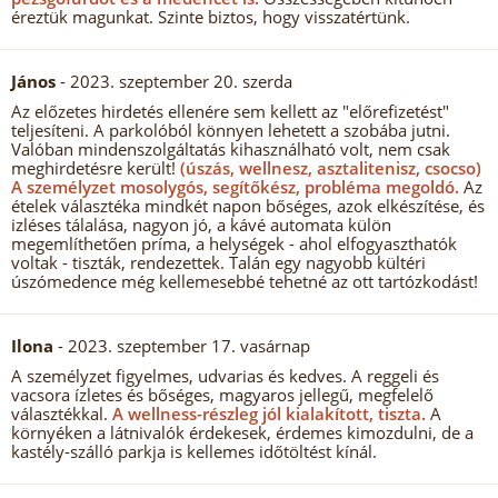
éreztük magunkat. Szinte biztos, hogy visszatértünk.
János
- 2023. szeptember 20. szerda
Az előzetes hirdetés ellenére sem kellett az "előrefizetést"
teljesíteni. A parkolóból könnyen lehetett a szobába jutni.
Valóban mindenszolgáltatás kihasználható volt, nem csak
meghirdetésre került!
(úszás, wellnesz, asztalitenisz, csocso)
A személyzet mosolygós, segítőkész, probléma megoldó.
Az
ételek választéka mindkét napon bőséges, azok elkészítése, és
izléses tálalása, nagyon jó, a kávé automata külön
megemlíthetően príma, a helységek - ahol elfogyaszthatók
voltak - tiszták, rendezettek. Talán egy nagyobb kültéri
úszómedence még kellemesebbé tehetné az ott tartózkodást!
Ilona
- 2023. szeptember 17. vasárnap
A személyzet figyelmes, udvarias és kedves. A reggeli és
vacsora ízletes és bőséges, magyaros jellegű, megfelelő
választékkal.
A wellness-részleg jól kialakított, tiszta.
A
környéken a látnivalók érdekesek, érdemes kimozdulni, de a
kastély-szálló parkja is kellemes időtöltést kínál.