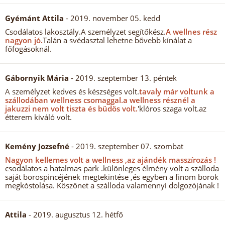
Gyémánt Attila
- 2019. november 05. kedd
Csodálatos lakosztály.A személyzet segítőkész.
A wellnes rész
nagyon jó.
Talán a svédasztal lehetne bővebb kínálat a
főfogásoknál.
Gábornyik Mária
- 2019. szeptember 13. péntek
A személyzet kedves és készséges volt.
tavaly már voltunk a
szállodában wellness csomaggal.
a wellness résznél a
jakuzzi nem volt tiszta és büdös volt.
'klóros szaga volt.az
étterem kiváló volt.
Kemény Jozsefné
- 2019. szeptember 07. szombat
Nagyon kellemes volt a wellness ,az ajándék masszírozás !
csodálatos a hatalmas park .különleges élmény volt a szálloda
saját borospincéjének megtekintése ,és egyben a finom borok
megkóstolása. Köszönet a szálloda valamennyi dolgozójának !
Attila
- 2019. augusztus 12. hétfő