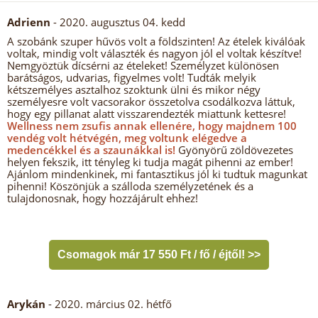
Adrienn
- 2020. augusztus 04. kedd
A szobánk szuper hűvös volt a földszinten! Az ételek kiválóak
voltak, mindig volt választék és nagyon jól el voltak készítve!
Nemgyöztük dícsérni az ételeket! Személyzet különösen
barátságos, udvarias, figyelmes volt! Tudták melyik
kétszemélyes asztalhoz szoktunk ülni és mikor négy
személyesre volt vacsorakor összetolva csodálkozva láttuk,
hogy egy pillanat alatt visszarendezték miattunk kettesre!
Wellness nem zsufis annak ellenére, hogy majdnem 100
vendég volt hétvégén, meg voltunk elégedve a
medencékkel és a szaunákkal is!
Gyönyörű zöldövezetes
helyen fekszik, itt tényleg ki tudja magát pihenni az ember!
Ajánlom mindenkinek, mi fantasztikus jól ki tudtuk magunkat
pihenni! Köszönjük a szálloda személyzetének és a
tulajdonosnak, hogy hozzájárult ehhez!
Csomagok már 17 550 Ft / fő / éjtől! >>
Arykán
- 2020. március 02. hétfő