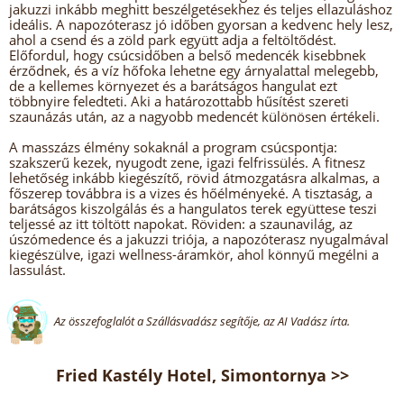
jakuzzi inkább meghitt beszélgetésekhez és teljes ellazuláshoz
ideális. A napozóterasz jó időben gyorsan a kedvenc hely lesz,
ahol a csend és a zöld park együtt adja a feltöltődést.
Előfordul, hogy csúcsidőben a belső medencék kisebbnek
érződnek, és a víz hőfoka lehetne egy árnyalattal melegebb,
de a kellemes környezet és a barátságos hangulat ezt
többnyire feledteti. Aki a határozottabb hűsítést szereti
szaunázás után, az a nagyobb medencét különösen értékeli.
A masszázs élmény sokaknál a program csúcspontja:
szakszerű kezek, nyugodt zene, igazi felfrissülés. A fitnesz
lehetőség inkább kiegészítő, rövid átmozgatásra alkalmas, a
főszerep továbbra is a vizes és hőélményeké. A tisztaság, a
barátságos kiszolgálás és a hangulatos terek együttese teszi
teljessé az itt töltött napokat. Röviden: a szaunavilág, az
úszómedence és a jakuzzi triója, a napozóterasz nyugalmával
kiegészülve, igazi wellness-áramkör, ahol könnyű megélni a
lassulást.
Az összefoglalót a Szállásvadász segítője, az AI Vadász írta.
Fried Kastély Hotel, Simontornya >>