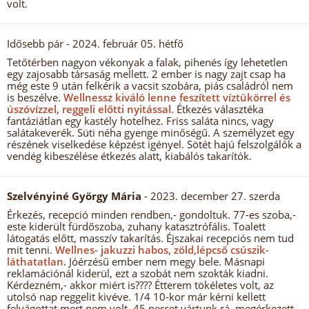
volt.
Idősebb pár
- 2024. február 05. hétfő
Tetőtérben nagyon vékonyak a falak, pihenés így lehetetlen
egy zajosabb társaság mellett. 2 ember is nagy zajt csap ha
még este 9 után felkérik a vacsit szobára, piás családról nem
is beszélve.
Wellnessz kiváló lenne feszített víztükörrel és
úszóvízzel, reggeli előtti nyitással.
Étkezés választéka
fantáziátlan egy kastély hotelhez. Friss saláta nincs, vagy
salátakeverék. Süti néha gyenge minőségű. A személyzet egy
részének viselkedése képzést igényel. Sötét hajú felszolgálók a
vendég kibeszélése étkezés alatt, kiabálós takarítók.
Szelvényiné György Mária
- 2023. december 27. szerda
Érkezés, recepció minden rendben,- gondoltuk. 77-es szoba,-
este kiderült fürdőszoba, zuhany katasztrófális. Toalett
látogatás előtt, masszív takarítás. Éjszakai recepciós nem tud
mit tenni.
Wellnes- jakuzzi habos, zöld,lépcső csúszik-
láthatatlan.
Jóérzésű ember nem megy bele. Másnapi
reklamációnál kiderül, ezt a szobát nem szokták kiadni.
Kérdezném,- akkor miért is???? Étterem tökéletes volt, az
utolsó nap reggelit kivéve. 1/4 10-kor már kérni kellett
felvágottat mert nem volt. 45 percet vártunk rá, megérkezett