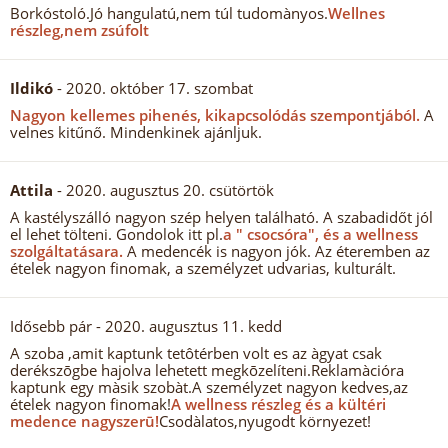
Borkóstoló.Jó hangulatú,nem túl tudomànyos.
Wellnes
részleg,nem zsúfolt
Ildikó
- 2020. október 17. szombat
Nagyon kellemes pihenés, kikapcsolódás szempontjából.
A
velnes kitűnő. Mindenkinek ajánljuk.
Attila
- 2020. augusztus 20. csütörtök
A kastélyszálló nagyon szép helyen található. A szabadidőt jól
el lehet tölteni. Gondolok itt pl.
a " csocsóra", és a wellness
szolgáltatásara.
A medencék is nagyon jók. Az éteremben az
ételek nagyon finomak, a személyzet udvarias, kulturált.
Idősebb pár
- 2020. augusztus 11. kedd
A szoba ,amit kaptunk tetôtérben volt es az àgyat csak
derékszōgbe hajolva lehetett megkōzelíteni.Reklamàcióra
kaptunk egy màsik szobàt.A személyzet nagyon kedves,az
ételek nagyon finomak!
A wellness részleg és a kültéri
medence nagyszerū!
Csodàlatos,nyugodt környezet!