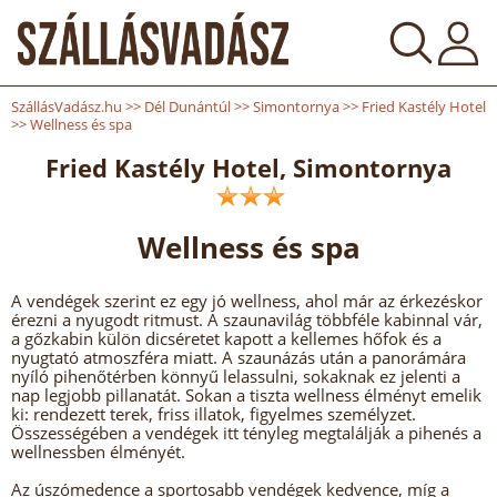
SzállásVadász.hu
>>
Dél Dunántúl
>>
Simontornya
>>
Fried Kastély Hotel
>>
Wellness és spa
Fried Kastély Hotel, Simontornya
Wellness és spa
A vendégek szerint ez egy jó wellness, ahol már az érkezéskor
érezni a nyugodt ritmust. A szaunavilág többféle kabinnal vár,
a gőzkabin külön dicséretet kapott a kellemes hőfok és a
nyugtató atmoszféra miatt. A szaunázás után a panorámára
nyíló pihenőtérben könnyű lelassulni, sokaknak ez jelenti a
nap legjobb pillanatát. Sokan a tiszta wellness élményt emelik
ki: rendezett terek, friss illatok, figyelmes személyzet.
Összességében a vendégek itt tényleg megtalálják a pihenés a
wellnessben élményét.
Az úszómedence a sportosabb vendégek kedvence, míg a