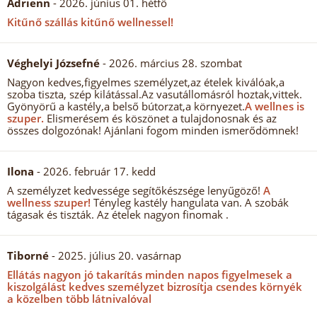
Adrienn
- 2026. június 01. hétfő
Kitűnő szállás kitűnő wellnessel!
Véghelyi Józsefné
- 2026. március 28. szombat
Nagyon kedves,figyelmes személyzet,az ételek kiválóak,a
szoba tiszta, szép kilátással.Az vasutállomásról hoztak,vittek.
Gyönyörű a kastély,a belső bútorzat,a környezet.
A wellnes is
szuper.
Elismerésem és köszönet a tulajdonosnak és az
összes dolgozónak! Ajánlani fogom minden ismerődömnek!
Ilona
- 2026. február 17. kedd
A személyzet kedvessége segítőkészsége lenyűgöző!
A
wellness szuper!
Tényleg kastély hangulata van. A szobák
tágasak és tiszták. Az ételek nagyon finomak .
Tiborné
- 2025. július 20. vasárnap
Ellátás nagyon jó takarítás minden napos figyelmesek a
kiszolgálást kedves személyzet bizrosítja csendes környék
a közelben több látnivalóval