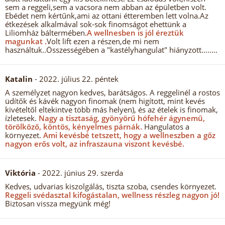
sem a reggeli,sem a vacsora nem abban az épületben volt.
Ebédet nem kértűnk,ami az ottani étteremben lett volna.Az
étkezések alkalmával sok-sok finomságot ehettünk a
Liliomház báltermében.
A wellnesben is jól éreztük
magunkat .
Volt lift ezen a részen,de mi nem
használtuk..Összességében a "kastélyhangulat" hiányzott........
Katalin
- 2022. július 22. péntek
A személyzet nagyon kedves, barátságos. A reggelinél a rostos
üdítők és kávék nagyon finomak (nem higított, mint kevés
kivételtől eltekintve több más helyen), és az ételek is finomak,
ízletesek.
Nagy a tisztaság, gyönyörű hófehér ágynemű,
törölköző, köntös, kényelmes párnák.
Hangulatos a
környezet.
Ami kevésbé tetszett, hogy a wellneszben a gőz
nagyon erős volt, az infraszauna viszont kevésbé.
Viktória
- 2022. június 29. szerda
Kedves, udvarias kiszolgálás, tiszta szoba, csendes környezet.
Reggeli svédasztal kifogástalan, wellness részleg nagyon jó!
Biztosan vissza megyünk még!