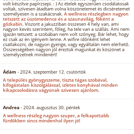
volt készítve papírzsepi. : ) Az ételek egyszerűen csodálatosak
voltak, szívesen átadtam volna köszönetemet és dicséretemet
személyesen is a szakácsnak.
A wellness részlegben nagyon
tetszett az úszómedence és a szaunavilág, főként a
gőzkabin.
Viszont a jakuzziban összesen 4 hely van, ami
nagyon kevés szerintem, főleg, ha tele van a szállás. Ami nem
igazán tetszett: a szobában nem volt szőnyeg. Bár lehet, hogy
ez csak az én igényem lenne. A wifire időnként lehet
csatlakozni, de nagyon gyenge, vagy egyáltalán nem elérhető.
Összességében nagyon jól éreztük magunkat és köszönet a
személyzetnek mindenért!
Ádám
- 2024. szeptember 12. csütörtök
A település gyönygyszeme, tiszta tágas szobával,
kifogástalan kiszolgálással, izletes konyhával minden
kikapcsolodásra vágyonak szivesen ajánlom.
Andrea
- 2024. augusztus 30. péntek
A wellness részleg nagyon szuper, a felkapottabb
fürdőkben sincs mindenhol ilyen jó!