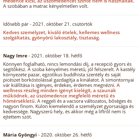
medence kicsi, az úszómedencét szinte nem is használták.
A szobában a matrac kényelmetlen volt.
Idősebb pár
- 2021. október 21. csütörtök
Kedves személyzet, kiváló ételek, kellemes wellness
szolgáltatás, gyönyörű lakosztály, tisztaság.
Nagy Imre
- 2021. október 18. hétfő
Könnyen foglalható, nincs lemondási díj, a recepció gyors és
segítőkész. A szoba kényelmes méretű, jól felszerelt. A kastély
környezete pazar, egzotikus buddhista szentély és saját
picészet borkóstolással gazdagítja a kinálatot. A simontornyai
vár kiállítása is igényes, érdekes, érdemes megnézni.
A
wellness részleg minden igényt kielégít, a szaunák
működnek, az úszómedence megfelelő méretű és
hőmérsékletű.
A reggeli és a vacsora változatos, bőséges és
nagyon finom. Külön kiemelendő a személyzet gyorsasága és
kedvessége. Nagyszerű hely, és akkor még a liftről nem is
ejtettem szót.
Mária Gyöngyi
- 2020. október 26. hétfő