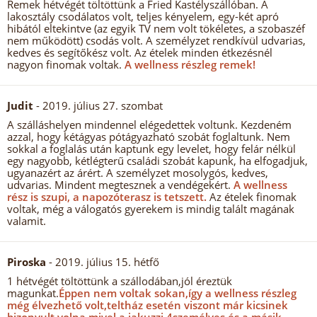
Remek hétvégét töltöttünk a Fried Kastélyszállóban. A
lakosztály csodálatos volt, teljes kényelem, egy-két apró
hibától eltekintve (az egyik TV nem volt tökéletes, a szobaszéf
nem működött) csodás volt. A személyzet rendkívül udvarias,
kedves és segítőkész volt. Az ételek minden étkezésnél
nagyon finomak voltak.
A wellness részleg remek!
Judit
- 2019. július 27. szombat
A szálláshelyen mindennel elégedettek voltunk. Kezdeném
azzal, hogy kétágyas pótágyazható szobát foglaltunk. Nem
sokkal a foglalás után kaptunk egy levelet, hogy felár nélkül
egy nagyobb, kétlégterű családi szobát kapunk, ha elfogadjuk,
ugyanazért az árért. A személyzet mosolygós, kedves,
udvarias. Mindent megtesznek a vendégekért.
A wellness
rész is szupi, a napozóterasz is tetszett.
Az ételek finomak
voltak, még a válogatós gyerekem is mindig talált magának
valamit.
Piroska
- 2019. július 15. hétfő
1 hétvégét töltöttünk a szállodában,jól éreztük
magunkat.
Éppen nem voltak sokan,így a wellness részleg
még élvezhető volt,teltház esetén viszont már kicsinek