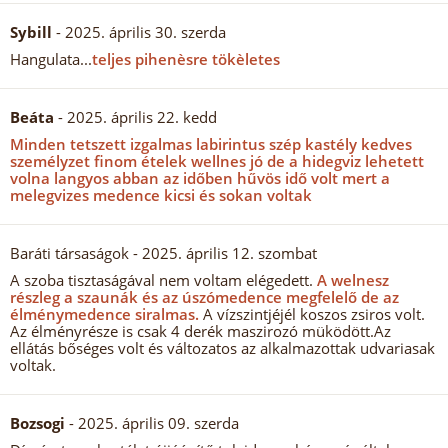
Sybill
- 2025. április 30. szerda
Hangulata...
teljes pihenèsre tökèletes
Beáta
- 2025. április 22. kedd
Minden tetszett izgalmas labirintus szép kastély kedves
személyzet finom ételek wellnes jó de a hidegviz lehetett
volna langyos abban az időben hűvös idő volt mert a
melegvizes medence kicsi és sokan voltak
Baráti társaságok
- 2025. április 12. szombat
A szoba tisztaságával nem voltam elégedett.
A welnesz
részleg a szaunák és az úszómedence megfelelő de az
élménymedence siralmas.
A vízszintjéjél koszos zsiros volt.
Az élményrésze is csak 4 derék maszirozó müködött.Az
ellátás bőséges volt és változatos az alkalmazottak udvariasak
voltak.
Bozsogi
- 2025. április 09. szerda