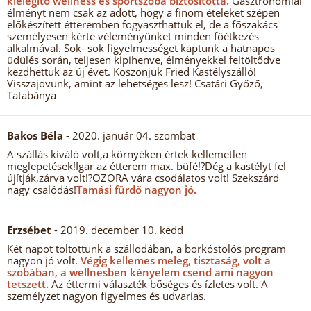
kielégítő wellness és sportszoba biztosította.
Gasztronómiai
élményt nem csak az adott, hogy a finom ételeket szépen
előkészített étteremben fogyaszthattuk el, de a főszakács
személyesen kérte véleményünket minden főétkezés
alkalmával. Sok- sok figyelmességet kaptunk a hatnapos
üdülés során, teljesen kipihenve, élményekkel feltöltődve
kezdhettük az új évet. Köszönjük Fried Kastélyszálló!
Visszajövünk, amint az lehetséges lesz! Csatári Győző,
Tatabánya
Bakos Béla
- 2020. január 04. szombat
A szállás kíváló volt,a környéken értek kellemetlen
meglepetések!Igar az étterem max. büfé!?Dég a kastélyt fel
újítják,zárva volt!?OZORA vára csodálatos volt! Szekszárd
nagy csalódás!
Tamási fürdő nagyon jó.
Erzsébet
- 2019. december 10. kedd
Két napot töltöttünk a szállodában, a borkóstolós program
nagyon jó volt.
Végig kellemes meleg, tisztaság, volt a
szobában, a wellnesben kényelem csend ami nagyon
tetszett.
Az éttermi választék bőséges és ízletes volt. A
személyzet nagyon figyelmes és udvarias.