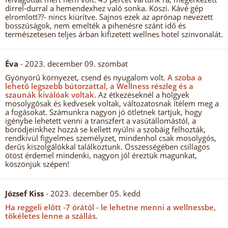
dirrel-durral a hemendexhez való sonka. Köszi. Kávé gép
elromlott??- nincs kiürítve. Sajnos ezek az aprónap nevezett
bosszúságok, nem emelték a pihenésre szánt idő és
természetesen teljes árban kifizetett wellnes hotel szinvonalát.
Éva
- 2023. december 09. szombat
Gyönyörű környezet, csend és nyugalom volt.
A szoba a
lehető legszebb bútorzattal, a Wellness részleg és a
szaunák kiválóak voltak.
Az étkezéseknél a hölgyek
mosolygósak és kedvesek voltak, változatosnak ítélem meg a
a fogásokat. Számunkra nagyon jó ötletnek tartjuk, hogy
igénybe lehetett venni a transzfert a vasútállomástól, a
börödjeinkhez hozzá se kellett nyúlni a szobáig felhozták,
rendkívül figyelmes személyzet, mindenhol csak mosolygós,
derűs kiszolgálókkal találkoztunk. Összességében csillagos
ötöst érdemel mindenki, nagyon jól éreztük magunkat,
köszönjük szépen!
József Kiss
- 2023. december 05. kedd
Ha reggeli előtt -7 órától - le lehetne menni a wellnessbe,
tökéletes lenne a szállás.