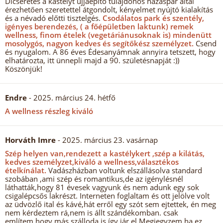
Dícséretes a kastélyt újjáépítő tulajdonos házaspár által
érezhetően szeretettel átgondolt, kényelmet nyújtó kialakítás
és a névadó előtti tisztelgés.
Csodálatos park és szentély,
igényes berendezés, ( a főépületben laktunk) remek
wellness, finom ételek (vegetáriánusoknak is) mindenütt
mosolygós, nagyon kedves és segítőkész személyzet.
Csend
és nyugalom. A 86 éves Édesanyámnak annyira tetszett, hogy
elhatározta, itt ünnepli majd a 90. születésnapját :))
Köszönjük!
Endre
- 2025. március 24. hétfő
A wellness részleg kiváló
Horváth Imre
- 2025. március 23. vasárnap
Szép helyen van,rendezett a kastélykert ,szép a kilátás,
kedves személyzet,kiváló a wellness,választékos
ételkínálat.
Vadászházban voltunk elszállásolva standard
szobában ,ami szép és romantikus,de az igénylésnél
láthatták,hogy 81 évesek vagyunk és nem adunk egy sok
csigalépcsős lakrészt. Interneten foglaltam és ott jelölve volt
az üdvözlő ital és kávé,hát erről egy szót sem ejtettek, én meg
nem kérdeztem rá,nem is állt szándékomban. csak
említem,hogy más szálloda is így jár el.Megjegyzem,ha ez