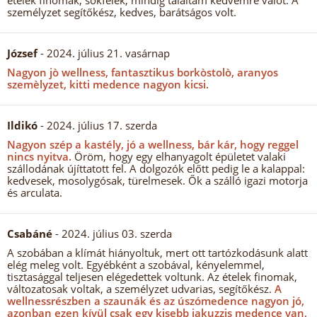
ételek finomak, sokfélék, mindig találtam kedvemre valót. A
személyzet segítőkész, kedves, barátságos volt.
József
- 2024. július 21. vasárnap
Nagyon jò wellness, fantasztikus borkòstolò, aranyos
szemèlyzet, kitti medence nagyon kicsi.
Ildikó
- 2024. július 17. szerda
Nagyon szép a kastély, jó a wellness, bár kár, hogy reggel
nincs nyitva.
Öröm, hogy egy elhanyagolt épületet valaki
szállodának újíttatott fel. A dolgozók előtt pedig le a kalappal:
kedvesek, mosolygósak, türelmesek. Ők a szálló igazi motorja
és arculata.
Csabáné
- 2024. július 03. szerda
A szobában a klímát hiányoltuk, mert ott tartózkodásunk alatt
elég meleg volt. Egyébként a szobával, kényelemmel,
tisztasággal teljesen elégedettek voltunk. Az ételek finomak,
változatosak voltak, a személyzet udvarias, segítőkész.
A
wellnessrészben a szaunák és az úszómedence nagyon jó,
azonban ezen kívül csak egy kisebb jakuzzis medence van,