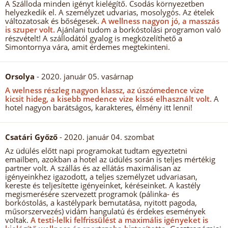
A Szálloda minden igényt kielégítő. Csodás környezetben
helyezkedik el. A személyzet udvarias, mosolygós. Az ételek
változatosak és bőségesek.
A wellness nagyon jó, a masszás
is szuper volt.
Ajánlani tudom a borkóstolási programon való
részvételt! A szállodától gyalog is megközelíthető a
Simontornya vára, amit érdemes megtekinteni.
Orsolya
- 2020. január 05. vasárnap
A welness részleg nagyon klassz, az úszómedence vize
kicsit hideg, a kisebb medence vize kissé elhasznált volt.
A
hotel nagyon barátságos, karakteres, élmény itt lenni!
Csatári Győző
- 2020. január 04. szombat
Az üdülés előtt napi programokat tudtam egyeztetni
emailben, azokban a hotel az üdülés során is teljes mértékig
partner volt. A szállás és az ellátás maximálisan az
igényeinkhez igazodott, a teljes személyzet udvariasan,
kereste és teljesítette igényeinket, kéréseinket. A kastély
megismerésére szervezett programok (pálinka- és
borkóstolás, a kastélypark bemutatása, nyitott pagoda,
műsorszervezés) vidám hangulatú és érdekes események
voltak.
A testi-lelki felfrissülést a maximális igényeket is