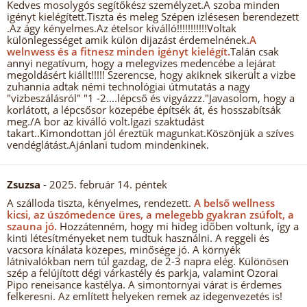
Kedves mosolygós segítőkész személyzet.A szoba minden
igényt kielégített.Tiszta és meleg Szépen izlésesen berendezett
.Az ágy kényelmes.Az ételsor kiválló!!!!!!!!!!!Voltak
különlegességet amik külön dijazást érdemelnének.
A
welnwess és a fitnesz minden igényt kielégít.
Talán csak
annyi negatívum, hogy a melegvizes medencébe a lejárat
megoldásért kiállt!!!!! Szerencse, hogy akiknek sikerült a vizbe
zuhannia adtak némi technológiai útmutatás a nagy
"vizbeszálásról" "1 -2....lépcső és vigyázzz."Javasolom, hogy a
korlátott, a lépcsősor közepébe építsék át, és hosszabítsák
meg./A bor az kiválló volt.Igazi szaktudást
takart..Kimondottan jól éreztük magunkat.Köszönjük a szíves
vendéglátást.Ajánlani tudom mindenkinek.
Zsuzsa
- 2025. február 14. péntek
A szálloda tiszta, kényelmes, rendezett.
A belső wellness
kicsi, az úszómedence üres, a melegebb gyakran zsúfolt, a
szauna jó.
Hozzátenném, hogy mi hideg időben voltunk, így a
kinti létesítményeket nem tudtuk használni. A reggeli és
vacsora kínálata közepes, minősége jó. A környék
látnivalókban nem túl gazdag, de 2-3 napra elég. Különösen
szép a felújított dégi várkastély és parkja, valamint Ozorai
Pipo reneisance kastélya. A simontornyai várat is érdemes
felkeresni. Az említett helyeken remek az idegenvezetés is!