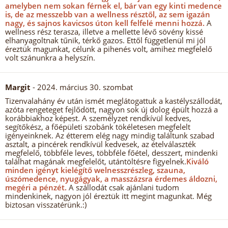
amelyben nem sokan férnek el, bár van egy kinti medence
is, de az messzebb van a wellness résztől, az sem igazán
nagy, és sajnos kavicsos úton kell felfelé menni hozzá.
A
wellness rész terasza, illetve a mellette lévő sövény kissé
elhanyagoltnak tűnik, térkő gazos. Ettől függetlenül mi jól
éreztük magunkat, célunk a pihenés volt, amihez megfelelő
volt szánunkra a helyszín.
Margit
- 2024. március 30. szombat
Tizenvalahány év után ismét meglátogattuk a kastélyszállodát,
azóta rengeteget fejlődött, nagyon sok új dolog épült hozzá a
korábbiakhoz képest. A személyzet rendkívül kedves,
segítőkész, a főépületi szobánk tökéletesen megfelelt
igényeinknek. Az étterem elég nagy mindig találtunk szabad
asztalt, a pincérek rendkívül kedvesek, az ételválaszték
megfelelő, többféle leves, többféle főétel, desszert, mindenki
találhat magának megfelelőt, utántöltésre figyelnek.
Kiváló
minden igényt kielégítő welnesszrészleg, szauna,
úszómedence, nyugágyak, a masszázsra érdemes áldozni,
megéri a pénzét.
A szállodát csak ajánlani tudom
mindenkinek, nagyon jól éreztük itt megint magunkat. Még
biztosan visszatérünk.:)