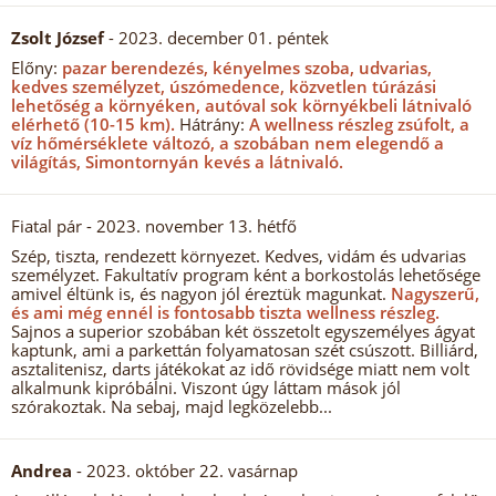
Zsolt József
- 2023. december 01. péntek
Előny:
pazar berendezés, kényelmes szoba, udvarias,
kedves személyzet, úszómedence, közvetlen túrázási
lehetőség a környéken, autóval sok környékbeli látnivaló
elérhető (10-15 km).
Hátrány:
A wellness részleg zsúfolt, a
víz hőmérséklete változó, a szobában nem elegendő a
világítás, Simontornyán kevés a látnivaló.
Fiatal pár
- 2023. november 13. hétfő
Szép, tiszta, rendezett környezet. Kedves, vidám és udvarias
személyzet. Fakultatív program ként a borkostolás lehetősége
amivel éltünk is, és nagyon jól éreztük magunkat.
Nagyszerű,
és ami még ennél is fontosabb tiszta wellness részleg.
Sajnos a superior szobában két összetolt egyszemélyes ágyat
kaptunk, ami a parkettán folyamatosan szét csúszott. Billiárd,
asztalitenisz, darts játékokat az idő rövidsége miatt nem volt
alkalmunk kipróbálni. Viszont úgy láttam mások jól
szórakoztak. Na sebaj, majd legközelebb...
Andrea
- 2023. október 22. vasárnap