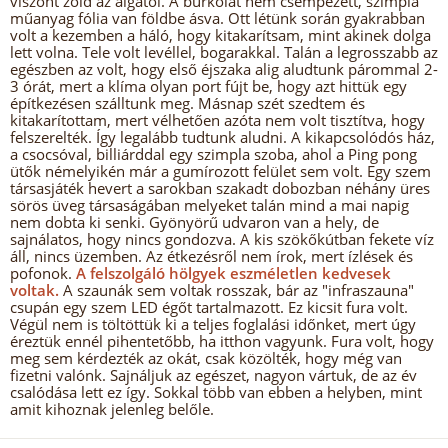
viszont zöld az algától. A burkolat nem csempézett, szimpla
műanyag fólia van földbe ásva. Ott létünk során gyakrabban
volt a kezemben a háló, hogy kitakarítsam, mint akinek dolga
lett volna. Tele volt levéllel, bogarakkal. Talán a legrosszabb az
egészben az volt, hogy első éjszaka alig aludtunk párommal 2-
3 órát, mert a klíma olyan port fújt be, hogy azt hittük egy
építkezésen szálltunk meg. Másnap szét szedtem és
kitakarítottam, mert vélhetően azóta nem volt tisztítva, hogy
felszerelték. Így legalább tudtunk aludni. A kikapcsolódós ház,
a csocsóval, billiárddal egy szimpla szoba, ahol a Ping pong
ütők némelyikén már a gumírozott felület sem volt. Egy szem
társasjáték hevert a sarokban szakadt dobozban néhány üres
sörös üveg társaságában melyeket talán mind a mai napig
nem dobta ki senki. Gyönyörű udvaron van a hely, de
sajnálatos, hogy nincs gondozva. A kis szökőkútban fekete víz
áll, nincs üzemben. Az étkezésről nem írok, mert ízlések és
pofonok.
A felszolgáló hölgyek eszméletlen kedvesek
voltak.
A szaunák sem voltak rosszak, bár az "infraszauna"
csupán egy szem LED égőt tartalmazott. Ez kicsit fura volt.
Végül nem is töltöttük ki a teljes foglalási időnket, mert úgy
éreztük ennél pihentetőbb, ha itthon vagyunk. Fura volt, hogy
meg sem kérdezték az okát, csak közölték, hogy még van
fizetni valónk. Sajnáljuk az egészet, nagyon vártuk, de az év
csalódása lett ez így. Sokkal több van ebben a helyben, mint
amit kihoznak jelenleg belőle.