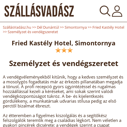
SzállásVadász.hu
>>
Dél Dunántúl
>>
Simontornya
>>
Fried Kastély Hotel
>>
Személyzet és vendégszeretet
Fried Kastély Hotel, Simontornya
Személyzet és vendégszeretet
A vendégvéleményekből kitűnik, hogy a kedves személyzet és
a mosolygós fogadtatás már az érkezés pillanatában megadja
a tónust. A profi recepció gyors ügyintézéssel és rugalmas
hozzáállással kezeli a kéréseket, ami sokak szerint valódi
vendégközpontúságot tükröz. A be- és kijelentkezés
gördülékeny, a munkatársak udvarias stílusa pedig az első
perctől bizalmat ébreszt.
Az étteremben a figyelmes kiszolgálás és a segítőkész
felszolgálók teremtik meg a családias légkört. Nem véletlen a
gyakori pincérek dicsérete: a vendégek szerint a csapat