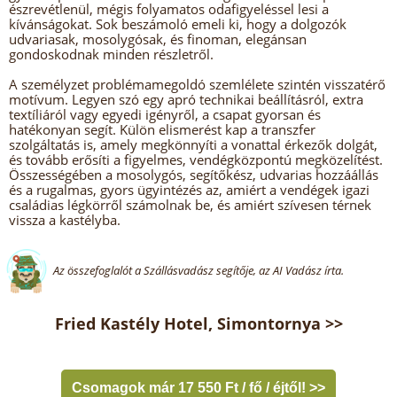
észrevétlenül, mégis folyamatos odafigyeléssel lesi a
kívánságokat. Sok beszámoló emeli ki, hogy a dolgozók
udvariasak, mosolygósak, és finoman, elegánsan
gondoskodnak minden részletről.
A személyzet problémamegoldó szemlélete szintén visszatérő
motívum. Legyen szó egy apró technikai beállításról, extra
textíliáról vagy egyedi igényről, a csapat gyorsan és
hatékonyan segít. Külön elismerést kap a transzfer
szolgáltatás is, amely megkönnyíti a vonattal érkezők dolgát,
és tovább erősíti a figyelmes, vendégközpontú megközelítést.
Összességében a mosolygós, segítőkész, udvarias hozzáállás
és a rugalmas, gyors ügyintézés az, amiért a vendégek igazi
családias légkörről számolnak be, és amiért szívesen térnek
vissza a kastélyba.
Az összefoglalót a Szállásvadász segítője, az AI Vadász írta.
Fried Kastély Hotel, Simontornya >>
Csomagok már 17 550 Ft / fő / éjtől! >>