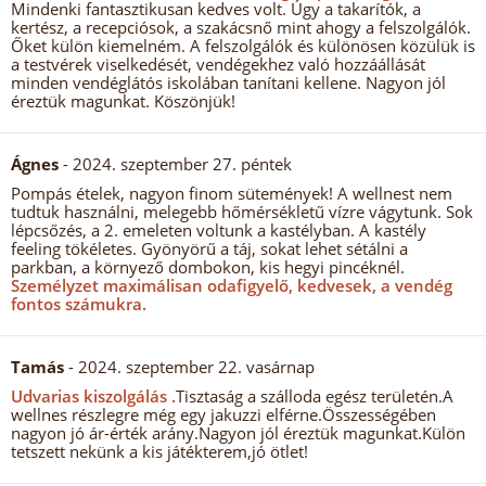
Mindenki fantasztikusan kedves volt. Úgy a takarítók, a
kertész, a recepciósok, a szakácsnő mint ahogy a felszolgálók.
Őket külön kiemelném. A felszolgálók és különösen közülük is
a testvérek viselkedését, vendégekhez való hozzáállását
minden vendéglátós iskolában tanítani kellene. Nagyon jól
éreztük magunkat. Köszönjük!
Ágnes
- 2024. szeptember 27. péntek
Pompás ételek, nagyon finom sütemények! A wellnest nem
tudtuk használni, melegebb hőmérsékletű vízre vágytunk. Sok
lépcsőzés, a 2. emeleten voltunk a kastélyban. A kastély
feeling tökéletes. Gyönyörű a táj, sokat lehet sétálni a
parkban, a környező dombokon, kis hegyi pincéknél.
Személyzet maximálisan odafigyelő, kedvesek, a vendég
fontos számukra.
Tamás
- 2024. szeptember 22. vasárnap
Udvarias kiszolgálás .
Tisztaság a szálloda egész területén.A
wellnes részlegre még egy jakuzzi elférne.Összességében
nagyon jó ár-érték arány.Nagyon jól éreztük magunkat.Külön
tetszett nekünk a kis játékterem,jó ötlet!