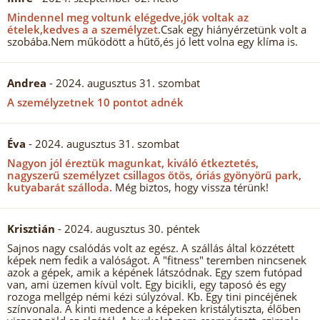
Mindennel meg voltunk elégedve,jók voltak az
ételek,kedves a a személyzet.
Csak egy hiányérzetünk volt a
szobába.Nem működött a hűtő,és jó lett volna egy klíma is.
Andrea
- 2024. augusztus 31. szombat
A személyzetnek 10 pontot adnék
Éva
- 2024. augusztus 31. szombat
Nagyon jól éreztük magunkat, kiváló étkeztetés,
nagyszerű személyzet csillagos ötös, óriás gyönyörű park,
kutyabarát szálloda.
Még biztos, hogy vissza térünk!
Krisztián
- 2024. augusztus 30. péntek
Sajnos nagy csalódás volt az egész. A szállás által közzétett
képek nem fedik a valóságot. A "fitness" teremben nincsenek
azok a gépek, amik a képének látszódnak. Egy szem futópad
van, ami üzemen kívül volt. Egy bicikli, egy taposó és egy
rozoga mellgép némi kézi súlyzóval. Kb. Egy tini pincéjének
színvonala. A kinti medence a képeken kristálytiszta, élőben