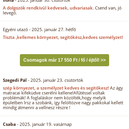
Ilona
- 2025. január 30. csütörtök
A dolgozók rendkívül kedvesek, udvariasak.
Csend van, jó
levegő.
Egyéni utazó
- 2025. január 27. hétfő
Tiszta ,kellemes környezet, segítőkész,kedves személyzet!
Csomagok már 17 550 Ft / fő / éjtől! >>
Szegedi Pál
- 2025. január 23. csütörtök
szép környezet, a személyzet kedves és segítőkesz!
Az ágy
matracai kifeküdve cserélni kellene!Afűtéssel voltak
problémák! A foglaláskor nem közölték,hogy melyik
épületben lrsz a szobánk, így felöltözve nagy pakkokal kellett
mindíg átmenni a vellnesz részre !
Csaba
- 2025. január 19. vasárnap