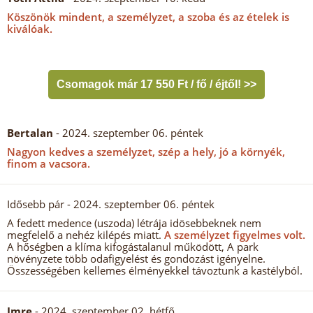
Köszönök mindent, a személyzet, a szoba és az ételek is
kiválóak.
Csomagok már 17 550 Ft / fő / éjtől! >>
Bertalan
- 2024. szeptember 06. péntek
Nagyon kedves a személyzet, szép a hely, jó a környék,
finom a vacsora.
Idősebb pár
- 2024. szeptember 06. péntek
A fedett medence (uszoda) létrája idösebbeknek nem
megfelelő a nehéz kilépés miatt.
A személyzet figyelmes volt.
A hőségben a klíma kifogástalanul működött, A park
növényzete több odafigyelést és gondozást igényelne.
Összességében kellemes élményekkel távoztunk a kastélyból.
Imre
- 2024. szeptember 02. hétfő