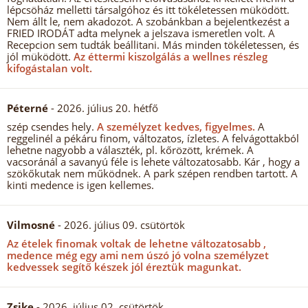
lépcsöház melletti társalgóhoz és itt tökéletessen müködött.
Nem állt le, nem akadozot. A szobánkban a bejelentkezést a
FRIED IRODÁT adta melynek a jelszava ismeretlen volt. A
Recepcion sem tudták beállitani. Más minden tökéletessen, és
jól müködött.
Az éttermi kiszolgálás a wellnes részleg
kifogástalan volt.
Péterné
- 2026. július 20. hétfő
szép csendes hely.
A személyzet kedves, figyelmes.
A
reggelinél a pékáru finom, változatos, ízletes. A felvágottakból
lehetne nagyobb a választék, pl. kőrözött, krémek. A
vacsoránál a savanyú féle is lehete változatosabb. Kár , hogy a
szökőkutak nem működnek. A park szépen rendben tartott. A
kinti medence is igen kellemes.
Vilmosné
- 2026. július 09. csütörtök
Az ételek finomak voltak de lehetne változatosabb ,
medence még egy ami nem úszó jó volna személyzet
kedvessek segítő készek jól éreztük magunkat.
Zsike
- 2026. július 02. csütörtök