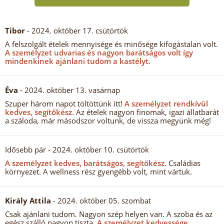
Tibor
- 2024. október 17. csütörtök
A felszolgált ételek mennyisége és minősége kifogástalan volt.
A személyzet udvarias és nagyon barátságos volt így
mindenkinek ajánlani tudom a kastélyt.
Éva
- 2024. október 13. vasárnap
Szuper három napot töltöttünk itt!
A személyzet rendkívül
kedves, segítőkész.
Az ételek nagyon finomak, igazi állatbarát
a száloda, már másodszor voltunk, de vissza megyünk még!
Idősebb pár
- 2024. október 10. csütörtök
A személyzet kedves, barátságos, segítőkész.
Családias
környezet. A wellness rész gyengébb volt, mint vártuk.
Király Attila
- 2024. október 05. szombat
Csak ajánlani tudom. Nagyon szép helyen van. A szoba és az
egész szálló nagyon tiszta.
A személyzet kedvessége