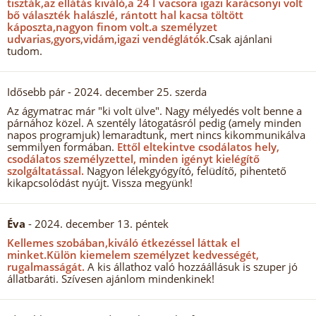
tiszták,az ellátás kiváló,a 24 I vacsora igazi karácsonyi volt
bő választék halászlé, rántott hal kacsa töltött
káposzta,nagyon finom volt.
a személyzet
udvarias,gyors,vidám,igazi vendéglátók.
Csak ajánlani
tudom.
Idősebb pár
- 2024. december 25. szerda
Az ágymatrac már "ki volt ülve". Nagy mélyedés volt benne a
párnához közel. A szentély látogatásról pedig (amely minden
napos programjuk) lemaradtunk, mert nincs kikommunikálva
semmilyen formában.
Ettől eltekintve csodálatos hely,
csodálatos személyzettel, minden igényt kielégítő
szolgáltatással.
Nagyon lélekgyógyító, felüdítő, pihentető
kikapcsolódást nyújt. Vissza megyünk!
Éva
- 2024. december 13. péntek
Kellemes szobában,kiváló étkezéssel láttak el
minket.
Külön kiemelem személyzet kedvességét,
rugalmasságát.
A kis állathoz való hozzáállásuk is szuper jó
állatbaráti. Szívesen ajánlom mindenkinek!