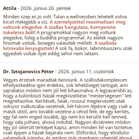
Attila
- 2026. június 26. péntek
Minden szep es jo volt. Talan a wellnessben lehetett volna
kicsit melegebb a viz.
A szemelyzettel maximalisan meg
voltunk elegedve.
A szallas hangulata, kornyezete
tokeletes bolt!
A programokkal nagyon meg voltunk
elegedve, foleg a buddha programmal. Az etelek nagyon
finomak voltak, boseges valasztek mellett.
A szalloda
latnivaloi lenyugoztek!
A sok fa, bokor, labirintusszeru utak
egyediek voltak ilyet eddig sehol nem lattam.
Dr. Sztojanovics Péter
- 2026. június 11. csütörtök
Vegyes érzések maradtak bennünk. A szállodakomplexum
elhelyezkedése igen érdekes, sok lehetőséget tartogat, ami
sajnálatos módon nem jól lett kihasználva. A legzavaróbb az,
hogy a különböző házak megközelítése "mesterségesen" lett
megnehezítve. Kerítések, falak, rosszul megtervezett utak
sokszor zsákutcába vezetnek, két-három lépésre vagy csak a
másik úttól, ami tovább vezetne a célod felé, de egy kerítés,
egy fal nem enged tovább, így nem kis kerülőt kell tenned,
hogy oda juthass, ahová indultál. Nagyon dicséretes módon
egy jól sikerült térképet kapsz, amin minden fel van tüntetve,
csak éppen a házak bejárata nem. Előfordul, hogy elindulsz
valamelyik irányba, és amikor már majdnem odaértél ahová