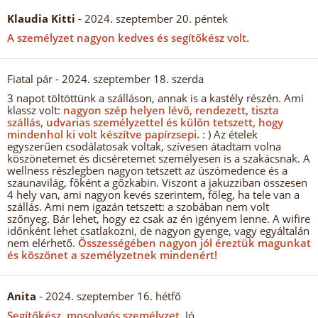
Klaudia Kitti
- 2024. szeptember 20. péntek
A személyzet nagyon kedves és segítőkész volt.
Fiatal pár
- 2024. szeptember 18. szerda
3 napot töltöttünk a szálláson, annak is a kastély részén. Ami
klassz volt:
nagyon szép helyen lévő, rendezett, tiszta
szállás, udvarias személyzettel és külön tetszett, hogy
mindenhol ki volt készítve papírzsepi.
: ) Az ételek
egyszerűen csodálatosak voltak, szívesen átadtam volna
köszönetemet és dicséretemet személyesen is a szakácsnak. A
wellness részlegben nagyon tetszett az úszómedence és a
szaunavilág, főként a gőzkabin. Viszont a jakuzziban összesen
4 hely van, ami nagyon kevés szerintem, főleg, ha tele van a
szállás. Ami nem igazán tetszett: a szobában nem volt
szőnyeg. Bár lehet, hogy ez csak az én igényem lenne. A wifire
időnként lehet csatlakozni, de nagyon gyenge, vagy egyáltalán
nem elérhető.
Összességében nagyon jól éreztük magunkat
és köszönet a személyzetnek mindenért!
Anita
- 2024. szeptember 16. hétfő
Segítőkész, mosolygós személyzet.
Jó