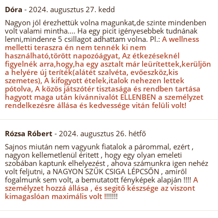
Dóra
- 2024. augusztus 27. kedd
Nagyon jól érezhettük volna magunkat,de szinte mindenben
volt valami mintha.... Ha egy picit igényesebbek tudnának
lenni,mindenre 5 csillagot adhattam volna. Pl.:
A wellness
melletti teraszra én nem tennék ki nem
használható,törött napozóágyat, Az étkezéseknél
figyelnék arra,hogy,ha egy asztalt már leürítettek,kerüljön
a helyére új teríték(alátét szalvéta, evőeszköz,kis
szemetes), A kifogyott ételek,italok nehezen lettek
pótolva, A közös játszótér tisztasága és rendben tartása
hagyott maga után kívánnivalót ELLENBEN a személyzet
rendelkezésre állása és kedvessége vitán felüli volt!
Rózsa Róbert
- 2024. augusztus 26. hétfő
Sajnos miután nem vagyunk fiatalok a párommal, ezért ,
nagyon kellemetlenül éritett , hogy egy olyan emeleti
szobában kaptunk elhelyezést , ahova számunkra igen nehéz
volt feljutni, a NAGYON SZŰK CSIGA LÉPCSŐN , amiről
fogalmunk sem volt, a bemutatott fényképek alapján !!!!
A
személyzet hozzá állása , és segitő készsége az viszont
kimagaslóan maximális volt !
!!!!!!