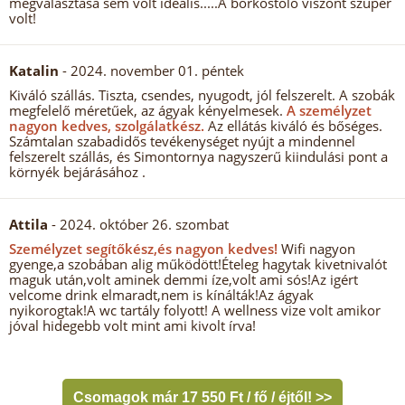
megválasztása sem volt ideális.....A borkóstoló viszont szuper
volt!
Katalin
- 2024. november 01. péntek
Kiváló szállás. Tiszta, csendes, nyugodt, jól felszerelt. A szobák
megfelelő méretűek, az ágyak kényelmesek.
A személyzet
nagyon kedves, szolgálatkész.
Az ellátás kiváló és bőséges.
Számtalan szabadidős tevékenységet nyújt a mindennel
felszerelt szállás, és Simontornya nagyszerű kiindulási pont a
környék bejárásához .
Attila
- 2024. október 26. szombat
Személyzet segítőkész,és nagyon kedves!
Wifi nagyon
gyenge,a szobában alig működött!Ételeg hagytak kivetnivalót
maguk után,volt aminek demmi íze,volt ami sós!Az igért
velcome drink elmaradt,nem is kínálták!Az ágyak
nyikorogtak!A wc tartály folyott! A wellness vize volt amikor
jóval hidegebb volt mint ami kivolt írva!
Csomagok már 17 550 Ft / fő / éjtől! >>