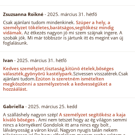
Zsuzsanna Roikné
- 2025. március 31. hétfő
Csak ajánlani tudom mindenkinek.
Szúper a hely, a
személyzet tökéletes,barátságos,segítőkész mindig
vidámak.
Az étkezés nagyon jó mi szem szájnak ingere. A
szobák jók. Mi már többször is jártunk itt és megint van új
foglalásunk.
Ivan
- 2025. március 31. hétfő
Kedves személyzet,tisztaság,kitünö ételek,bőséges
választék,gyönyörű kastélypark.
Szivessen visszatérek.Csak
ajánlani tudom.
Ezúton is szeretném ismételten
megköszönni a személyzetnek a kedvességüket a
hozzáálást.
Gabriella
- 2025. március 25. kedd
A szálláshely nagyon szép!
A személyzet segítőkész a kaja
kiváló bőséges .
Ami nem tetszet hogy az ég világon semmi
nincs a környéken! Gondolok itt arra nincs egy bolt ,
lálványosság a váron kivül. Nagyon nyugis talán nekem