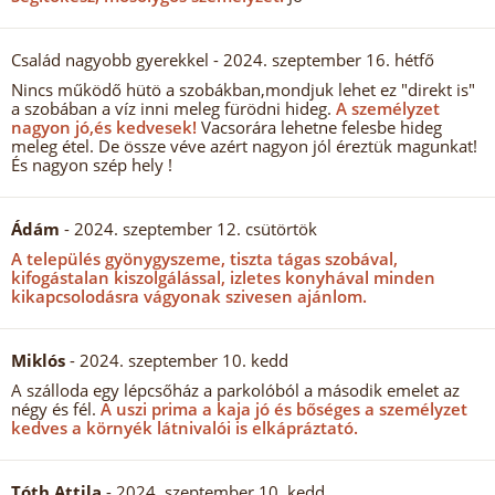
Család nagyobb gyerekkel
- 2024. szeptember 16. hétfő
Nincs működő hütö a szobákban,mondjuk lehet ez "direkt is"
a szobában a víz inni meleg fürödni hideg.
A személyzet
nagyon jó,és kedvesek!
Vacsorára lehetne felesbe hideg
meleg étel. De össze véve azért nagyon jól éreztük magunkat!
És nagyon szép hely !
Ádám
- 2024. szeptember 12. csütörtök
A település gyönygyszeme, tiszta tágas szobával,
kifogástalan kiszolgálással, izletes konyhával minden
kikapcsolodásra vágyonak szivesen ajánlom.
Miklós
- 2024. szeptember 10. kedd
A szálloda egy lépcsőház a parkolóból a második emelet az
négy és fél.
A uszi prima a kaja jó és bőséges a személyzet
kedves a környék látnivalói is elkápráztató.
Tóth Attila
- 2024. szeptember 10. kedd