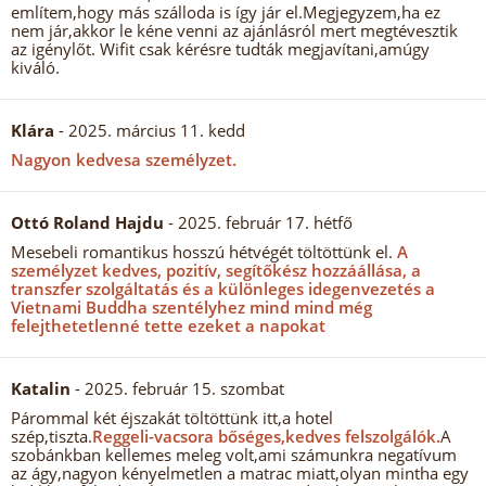
említem,hogy más szálloda is így jár el.Megjegyzem,ha ez
nem jár,akkor le kéne venni az ajánlásról mert megtévesztik
az igénylőt. Wifit csak kérésre tudták megjavítani,amúgy
kiváló.
Klára
- 2025. március 11. kedd
Nagyon kedvesa személyzet.
Ottó Roland Hajdu
- 2025. február 17. hétfő
Mesebeli romantikus hosszú hétvégét töltöttünk el.
A
személyzet kedves, pozitív, segítőkész hozzáállása, a
transzfer szolgáltatás és a különleges idegenvezetés a
Vietnami Buddha szentélyhez mind mind még
felejthetetlenné tette ezeket a napokat
Katalin
- 2025. február 15. szombat
Párommal két éjszakát töltöttünk itt,a hotel
szép,tiszta.
Reggeli-vacsora bőséges,kedves felszolgálók.
A
szobánkban kellemes meleg volt,ami számunkra negatívum
az ágy,nagyon kényelmetlen a matrac miatt,olyan mintha egy