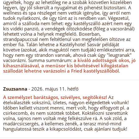
ügyeltek, hogy az lehetőleg ne a szobák közvetlen közelében
legyen, így jól sikerült a nyugalmat és pihenést biztosítani. A
wellness és spa részleget nem vettük igénybe, így arról nem
tudok nyilatkozni, de úgy tűnt az is rendben van. Végezetül,
amiről a szálloda nem tehet: egy kastélyszálló azért nem egy
kis vidéki panzió, a vendégek öltözködése (főleg a vacsoránál)
lehetett volna a helynek megfelelő. Boxerban,
strandpapuccsal nem feltétlenül van megfelelően öltözve az
ember fia. Talán lehetne a Kastélyhotel Sasvár példáját
követve (azokat, akik maguktól nem tudják) emlékeztetni arra,
hogy nem egy strandon vannak, ahová csak úgy "leugranak"
vacsorázni. Summa summárum:
a kiváló adottságok okos, jó
kihasználásával, a menüsor kis bővítésével kifogástalan
szállodát lehetne varázsolni a Fried kastélyszállóból.
Zsuzsanna
- 2026. május 11. hétfő
A személyzet barátságos, szívélyes, segítőkész!
Az
ételválaszték sokszínű, ízletes, nagyon elégedettek voltunk!
Időben kellett viszont menni, mert volt, hogy elfogyott pl. a
csirkecomb, és nem sütöttek többet. Koktélozni szerettünk
volna, sajnos nem voltak még felkészülve rá. A sok zöld, a
madárcsicsergés, a kellemes zenék, a terasz mind-mind
hangulatossá teszik a kikapcsolódást, csak ajánlani tudjuk!