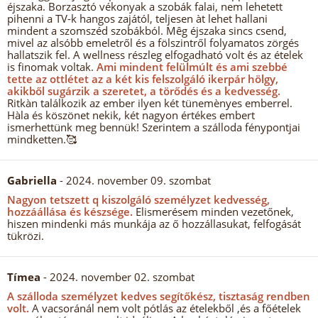
éjszaka. Borzasztó vékonyak a szobák falai, nem lehetett
pihenni a TV-k hangos zajától, teljesen àt lehet hallani
mindent a szomszéd szobákból. Mêg éjszaka sincs csend,
mivel az alsóbb emeletről és a fölszintről folyamatos zörgés
hallatszik fel. A wellness részleg elfogadható volt és az ételek
is finomak voltak.
Ami mindent felülmúlt és ami szebbé
tette az ottlétet az a két kis felszolgáló ikerpár hölgy,
akikből sugárzik a szeretet, a törődés és a kedvesség.
Ritkàn találkozik az ember ilyen két tünemènyes emberrel.
Hàla és köszönet nekik, két nagyon értékes embert
ismerhettünk meg bennük! Szerintem a szálloda fénypontjai
mindketten.🥰
Gabriella
- 2024. november 09. szombat
Nagyon tetszett q kiszolgáló személyzet kedvesség,
hozzáállása és készsége.
Elismerésem minden vezetőnek,
hiszen mindenki más munkája az ő hozzállasukat, felfogását
tükrözi.
Tímea
- 2024. november 02. szombat
A szálloda személyzet kedves segítőkész, tisztaság rendben
volt.
A vacsoránál nem volt pótlás az ételekből ,és a főételek