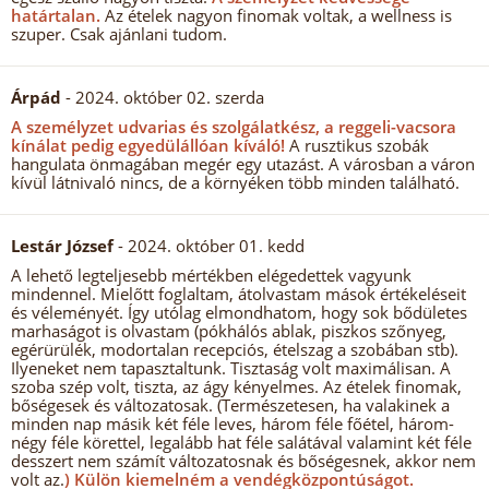
határtalan.
Az ételek nagyon finomak voltak, a wellness is
szuper. Csak ajánlani tudom.
Árpád
- 2024. október 02. szerda
A személyzet udvarias és szolgálatkész, a reggeli-vacsora
kínálat pedig egyedülállóan kíváló!
A rusztikus szobák
hangulata önmagában megér egy utazást. A városban a váron
kívül látnivaló nincs, de a környéken több minden található.
Lestár József
- 2024. október 01. kedd
A lehető legteljesebb mértékben elégedettek vagyunk
mindennel. Mielőtt foglaltam, átolvastam mások értékeléseit
és véleményét. Így utólag elmondhatom, hogy sok bődületes
marhaságot is olvastam (pókhálós ablak, piszkos szőnyeg,
egérürülék, modortalan recepciós, ételszag a szobában stb).
Ilyeneket nem tapasztaltunk. Tisztaság volt maximálisan. A
szoba szép volt, tiszta, az ágy kényelmes. Az ételek finomak,
bőségesek és változatosak. (Természetesen, ha valakinek a
minden nap másik két féle leves, három féle főétel, három-
négy féle körettel, legalább hat féle salátával valamint két féle
desszert nem számít változatosnak és bőségesnek, akkor nem
volt az.
) Külön kiemelném a vendégközpontúságot.