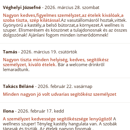
Véghelyi Józsefné
- 2026. március 28. szombat
Nagyon kedves,figyelmes személyzet,az ételek kiválóak,a
szoba tiszta, szép kilátással.
Az vasutállomásról hoztak,vittek.
Gyönyörű a kastély,a belső bútorzat,a környezet.A wellnes is
szuper. Elismerésem és köszönet a tulajdonosnak és az összes
dolgozónak! Ajánlani fogom minden ismerődömnek!
Tamás
- 2026. március 19. csütörtök
Nagyon tiszta minden helyiség, kedves, segítőkész
személyzet, kiváló ételek.
Bár a welcome drinkről
lemaradtunk.
Takács Béláné
- 2026. február 22. vasárnap
Minden nagyon jó volt udvarias segítőkész személyzet
Ilona
- 2026. február 17. kedd
A személyzet kedvessége segítőkészsége lenyűgöző!
A
wellness szuper! Tényleg kastély hangulata van. A szobák
tágasak és tiszták. Az ételek nagyon finomak .