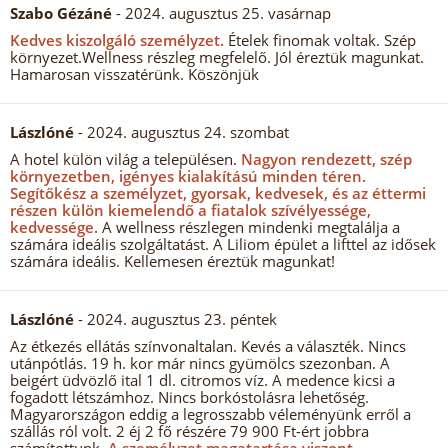
Szabo Gézáné
- 2024. augusztus 25. vasárnap
Kedves kiszolgáló személyzet.
Ételek finomak voltak. Szép
környezet.Wellness részleg megfelelő. Jól éreztük magunkat.
Hamarosan visszatérünk. Köszönjük
Lászlóné
- 2024. augusztus 24. szombat
A hotel külön világ a településen.
Nagyon rendezett, szép
környezetben, igényes kialakítású minden téren.
Segítőkész a személyzet, gyorsak, kedvesek, és az éttermi
részen külön kiemelendő a fiatalok szívélyessége,
kedvessége.
A wellness részlegen mindenki megtalálja a
számára ideális szolgáltatást. A Liliom épület a lifttel az idősek
számára ideális. Kellemesen éreztük magunkat!
Lászlóné
- 2024. augusztus 23. péntek
Az étkezés ellátás színvonaltalan. Kevés a választék. Nincs
utánpótlás. 19 h. kor már nincs gyümölcs szezonban. A
beigért üdvözlő ital 1 dl. citromos víz. A medence kicsi a
fogadott létszámhoz. Nincs borkóstolásra lehetőség.
Magyarországon eddig a legrosszabb véleményünk erről a
szállás ról volt. 2 éj 2 fő részére 79 900 Ft-ért jobbra