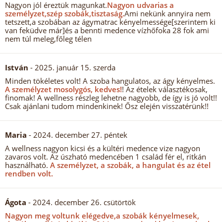
Nagyon jól éreztük magunkat.
Nagyon udvarias a
személyzet,szép szobák,tisztaság.
Ami nekünk annyira nem
tetszett,a szobában az ágymatrac kényelmessége[szerintem ki
van feküdve már]és a bennti medence vízhőfoka 28 fok ami
nem túl meleg,főleg télen
István
- 2025. január 15. szerda
Minden tökéletes volt! A szoba hangulatos, az ágy kényelmes.
A személyzet mosolygós, kedves!
! Az ételek választékosak,
finomak! A wellness részleg lehetne nagyobb, de így is jó volt!!
Csak ajánlani tudom mindenkinek! Ősz elején visszatérünk!!
Maria
- 2024. december 27. péntek
A wellness nagyon kicsi és a kültéri medence vize nagyon
zavaros volt. Az úszható medencében 1 család fér el, ritkán
használható.
A személyzet, a szobák, a hangulat és az étel
rendben volt.
Ágota
- 2024. december 26. csütörtök
Nagyon meg voltunk elégedve,a szobák kényelmesek,