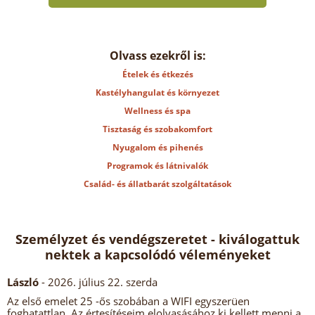
Olvass ezekről is:
Ételek és étkezés
Kastélyhangulat és környezet
Wellness és spa
Tisztaság és szobakomfort
Nyugalom és pihenés
Programok és látnivalók
Család- és állatbarát szolgáltatások
Személyzet és vendégszeretet - kiválogattuk
nektek a kapcsolódó véleményeket
László
- 2026. július 22. szerda
Az első emelet 25 -ős szobában a WIFI egyszerüen
foghatattlan. Az értesítéseim elolvasásához ki kellett menni a