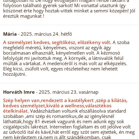
túlságossan is! De hogy elfoglaljam magam renbe raktam a
folyóson található gyerek sarkot! Mi vonattal utaztunk így
köszönet érte hogy hoztak-vittek minket a semmi közepén! Jól
éreztük magunkat !
Mária
- 2025. március 24. hétfő
A személyzet kedves, segítőkész, előzékeny volt.
A szoba
megfelelő méretű, kényelmes, viszont az egyik ágy
borzalmasan elhasznált, kényelmetlen volt. A kézmosó
lefolyóját mi javítottuk meg. A környék, a látnivalók felül
múlták a vártakat. A medencéről is más volt az elképzelés.
Elég kicsi, zsúfolt volt, egyes részleteihez nem lehetett
hozzájutni.
Horváth Imre
- 2025. március 23. vasárnap
Szép helyen van,rendezett a kastélykert ,szép a kilátás,
kedves személyzet,kiváló a wellness,választékos
ételkínálat.
Vadászházban voltunk elszállásolva standard
szobában ,ami szép és romantikus,de az igénylésnél
láthatták,hogy 81 évesek vagyunk és nem adunk egy sok
csigalépcsős lakrészt. Interneten foglaltam és ott jelölve volt
az üdvözlő ital és kávé,hát erről egy szót sem ejtettek, én meg
nem kérdeztem rá,nem is állt szándékomban. csak