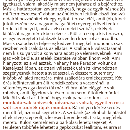
igyekszel, valami akadály miatt nem juthatsz el a bejárathoz.
Másik, határozottan zavaró tényező, hogy az egyik házhoz (és
mi "természetesen" abban az épületben lettünk elszállásolva)
oldalról hozzáépítettek egy nyitott terasz-félét, amit (óh, kinek
jutott eszébe ez a nagyon balga ötlet) nyeregtetővel fedtek
ferde tető helyett, ami az első emeleti szobák, erkélyek
kilátását nagy mértékben elveszi. Kiülsz a csöpp kis teraszra,
és egy nyeregtető tolakszik közvetlen közelről az arcodba.
Másik csalódás (a teljesség kedvéért meg kell mondani, csak
részben volt csalódás), az ellátás. A szálloda kiválasztásánál
nem kis súlya volt a konyhára adott jó véleményeknek. Ami
igaz volt belőle, az ételek ízesítése valóban finom volt. Ami
hiányzott, az a választék. Néhány hete Parádon voltunk a
Kastélyszállóban, az ottani választék után itt kimondottan
szegényesnek hatott a svédasztal. A desszert, sütemény
inkább vállalati menzára, mint szállodára emlékeztetett. Két
órás időintervallum állt rendelkezésre a vacsoránál, a
süteményes egy darab tál már fél óra után eléggé le volt
rabolva, amit figyelmeztetésem után sem töltöttek már fel.
Mielőtt valaki azt hinné. hogy csak panaszkodom...
a
munkatársak kedvesek, udvariasak voltak, egyetlen rossz
szót sem tudnék rájuk mondani.
Bármilyen kérés/kérdés
merült fel, azonnal segítettek. A szobánk (az elrabolt kilátástól
eltekintve) szép volt, ízlésesen berendezett, tiszta, megfelelő
méretű. Külön kiemelném a parkolási lehetőségeket, A
területen többfelé lehetett a gépkocsikat leállítani, és arra is