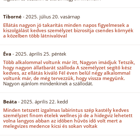
Tiborné
- 2025. július 20. vasárnap
Ellátás nagyon jó takarítás minden napos figyelmesek a
kiszolgálást kedves személyzet bizrosítja csendes környék
a közelben több látnivalóval
Éva
- 2025. április 25. péntek
Több alkalommal voltunk már itt, Nagyon imádjuk Tetszik,
hogy nagyon állatbarát szálloda A személyzet segítő kész
kedves, az ellátás kiváló Fél éven belül négy alkalommal
voltunk már, de még tervezzük, hogy vissza megyünk.
Nagyon ajánlom mindenkinek a szállodát.
Beáta
- 2025. április 22. kedd
Minden tetszett izgalmas labirintus szép kastély kedves
személyzet finom ételek wellnes jó de a hidegviz lehetett
volna langyos abban az időben hűvös idő volt mert a
melegvizes medence kicsi és sokan voltak