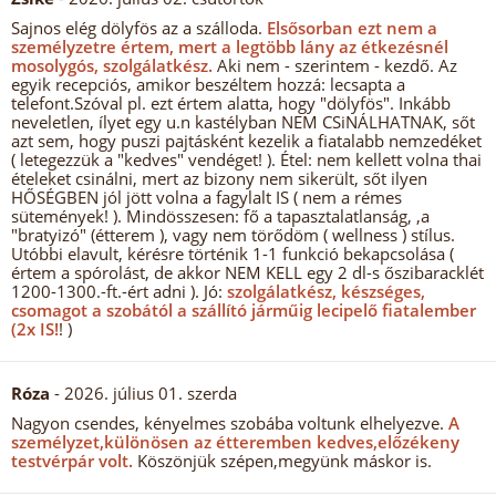
Sajnos elég dölyfös az a szálloda.
Elsősorban ezt nem a
személyzetre értem, mert a legtöbb lány az étkezésnél
mosolygós, szolgálatkész.
Aki nem - szerintem - kezdő. Az
egyik recepciós, amikor beszéltem hozzá: lecsapta a
telefont.Szóval pl. ezt értem alatta, hogy "dölyfös". Inkább
neveletlen, ílyet egy u.n kastélyban NEM CSiNÁLHATNAK, sőt
azt sem, hogy puszi pajtásként kezelik a fiatalabb nemzedéket
( letegezzük a "kedves" vendéget! ). Étel: nem kellett volna thai
ételeket csinálni, mert az bizony nem sikerült, sőt ilyen
HŐSÉGBEN jól jött volna a fagylalt IS ( nem a rémes
sütemények! ). Mindösszesen: fő a tapasztalatlanság, ,a
"bratyizó" (étterem ), vagy nem törődöm ( wellness ) stílus.
Utóbbi elavult, kérésre történik 1-1 funkció bekapcsolása (
értem a spórolást, de akkor NEM KELL egy 2 dl-s őszibaracklét
1200-1300.-ft.-ért adni ). Jó:
szolgálatkész, készséges,
csomagot a szobától a szállító járműig lecipelő fiatalember
(2x IS!
! )
Róza
- 2026. július 01. szerda
Nagyon csendes, kényelmes szobába voltunk elhelyezve.
A
személyzet,különösen az étteremben kedves,előzékeny
testvérpár volt.
Köszönjük szépen,megyünk máskor is.