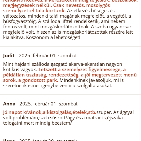
megjegyzések nélkül.
Csak nevetős, mosolygós
személyzettel találkoztunk.
Az étkezés bőséges és
változatos, mindenki talál magának megfelelőt, a vegától, a
húsfogyasztóig. A szálloda lifttel rendelkezik, ami nekem
fontos volt, mint mozgáskorlátozottnak. A szoba ugyancsak
megfelelő volt, hiszen az is mozgáskorlátozottak részére lett
kialakítva. Köszönöm a lehetőséget!
Judit
- 2025. február 01. szombat
Mint hajdani szállodaigazgató akarva-akaratlan nagyon
kritikus vagyok.
Tetszett a személyzet figyelmessége, a
példátlan tisztaság, rendezettség, a jól megtervezett menű
sorok, a gondozott park.
Mindenkinek javasoljuk, mi is
szeretnénk ismét igénybe venni a szolgáltatásokat.
Anna
- 2025. február 01. szombat
Jó napot kívánok,a kiszolgàlás,ételek,stb.
szuper. Az ággyal
volt problémám,szétcsúszott/ágy és a matrac is,éjszaka
tologatni,mert mindig beestem/