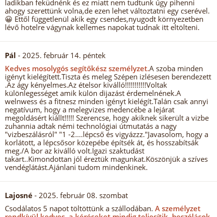
ladikban feküdnénk és ez miatt nem tudtunk úgy pihenni
ahogy szerettünk volna,de ezen lehet változtatni egy cserével.
😀 Ettől függetlenül akik egy csendes,nyugodt környezetben
lévő hotelre vágynak kellemes napokat tudnak itt eltölteni.
Pál
- 2025. február 14. péntek
Kedves mosolygós segítőkész személyzet.
A szoba minden
igényt kielégített.Tiszta és meleg Szépen izlésesen berendezett
.Az ágy kényelmes.Az ételsor kiválló!!!!!!!!!!!Voltak
különlegességet amik külön dijazást érdemelnének.A
welnwess és a fitnesz minden igényt kielégít.Talán csak annyi
negatívum, hogy a melegvizes medencébe a lejárat
megoldásért kiállt!!!!! Szerencse, hogy akiknek sikerült a vizbe
zuhannia adtak némi technológiai útmutatás a nagy
"vizbeszálásról" "1 -2....lépcső és vigyázzz."Javasolom, hogy a
korlátott, a lépcsősor közepébe építsék át, és hosszabítsák
meg./A bor az kiválló volt.Igazi szaktudást
takart..Kimondottan jól éreztük magunkat.Köszönjük a szíves
vendéglátást.Ajánlani tudom mindenkinek.
Lajosné
- 2025. február 08. szombat
Csodálatos 5 napot töltöttünk a szállodában.
A személyzet
rendkívül kedves, a kéréseket mindig teljesítik, beszólások,