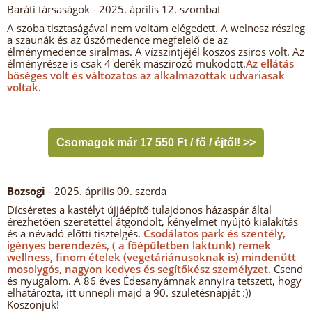
Baráti társaságok
- 2025. április 12. szombat
A szoba tisztaságával nem voltam elégedett. A welnesz részleg
a szaunák és az úszómedence megfelelő de az
élménymedence siralmas. A vízszintjéjél koszos zsiros volt. Az
élményrésze is csak 4 derék maszirozó müködött.
Az ellátás
bőséges volt és változatos az alkalmazottak udvariasak
voltak.
Csomagok már 17 550 Ft / fő / éjtől! >>
Bozsogi
- 2025. április 09. szerda
Dícséretes a kastélyt újjáépítő tulajdonos házaspár által
érezhetően szeretettel átgondolt, kényelmet nyújtó kialakítás
és a névadó előtti tisztelgés.
Csodálatos park és szentély,
igényes berendezés, ( a főépületben laktunk) remek
wellness, finom ételek (vegetáriánusoknak is) mindenütt
mosolygós, nagyon kedves és segítőkész személyzet.
Csend
és nyugalom. A 86 éves Édesanyámnak annyira tetszett, hogy
elhatározta, itt ünnepli majd a 90. születésnapját :))
Köszönjük!