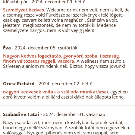
Idősebb pár
- 2024. december 09. hétfő
Személyzet kedves.
Welcome drink nem volt, nem is kell, de
a csomag része volt! Fürdőszobai szerelvények felé lógott,
csak egy csavart kellett volna meghúzni. Széf zárva volt,
jeleztem, megköszönték, de nem nyitották ki Medence
személyzete hangos, nem is volt végig jelen!
Èva
- 2024. december 05. csütörtök
Nagyon kedves fogadtatás, gyönyörű szoba, tisztaság,
finom változatos reggeli, vacsora.
A wellness nem zsúfolt.
Szívesen ajánlom mindenkinek. Biztos, hogy vissza jövünk!
Orosz Richárd
- 2024. december 02. hétfő
nagyon kedvesek voltak a szálloda munkatársai.
egyetlen
apró kivetnivalóm a billiárd asztal dákóinak állapota lenne.
Szabadiné Tatai
- 2024. december 01. vasárnap
Nagy csalódás ért, mert nem a kastélyban kaptunk szobát,
hanem egy mellékszárnyban. A szobák fotói nem egyeznek a
valósággal. Nyugodt pihenés nem volt sem nappal, sem