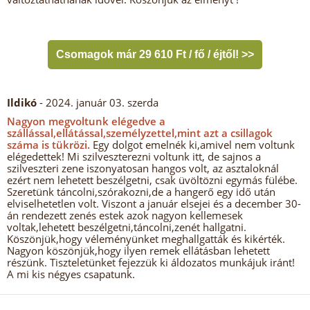
Csomagok már 29 610 Ft / fő / éjtől! >>
Ildikó
- 2024. január 03. szerda
Nagyon megvoltunk elégedve a
szállással,ellátással,személyzettel,mint azt a csillagok
száma is tükrözi.
Egy dolgot emelnék ki,amivel nem voltunk
elégedettek! Mi szilveszterezni voltunk itt, de sajnos a
szilveszteri zene iszonyatosan hangos volt, az asztaloknál
ezért nem lehetett beszélgetni, csak üvöltözni egymás fülébe.
Szeretünk táncolni,szórakozni,de a hangerő egy idő után
elviselhetetlen volt. Viszont a január elsejei és a december 30-
án rendezett zenés estek azok nagyon kellemesek
voltak,lehetett beszélgetni,táncolni,zenét hallgatni.
Köszönjük,hogy véleményünket meghallgatták és kikérték.
Nagyon köszönjük,hogy ilyen remek ellátásban lehetett
részünk. Tiszteletünket fejezzük ki áldozatos munkájuk iránt!
A mi kis négyes csapatunk.