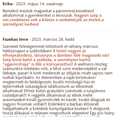
Erika
- 2023. május 14. vasárnap
Remekül éreztük magunkat a párommal,következő
alkalommal a gyerekeinket is elvisszük.
Nagyon szép a
vár,csodálatos volt a kilátás a szobából,jók az ételek,a
személyzet kedves!
Fazekas Imre
- 2023. március 28. kedd
Szeretett feleségemmel töltöttünk el néhány márciusi
hétköznapot a szállodában!
A hotel nagyon jó
elhelyezkedésű, látványos a dombon fölé magasodó vár!
Szép kívül-belül a szálloda, a személyzet korhű
"egyenruhája" is illik a környezethez!
A wellness-részleg
számunkra tökéletes volt, a felső szint medencéjéből a vár
látképe, pazar! A kinti medencét az időjárás miatt sajnos nem
tudtuk kipróbálni. Az étteremben a saját birtokukon
megtermelt és feldolgozott, kiváló minőségű hús és
tejtermékek sokaságával találkoztunk az étkezések
alkalmával! Ehhez külön gratulálni szeretnék a tulajdonos
családjának!!! A reggelik alkalmával az étkek mellé
automatából kínált gyümölcslék és kávék, kiváló állagúak és
nagyon finomak voltak!!! Esténként a bárban élőzenét
hallgathattunk a koktélok kortyolgatása közben! A dolgozók
hozzá állásával is teljesen megvoltunk elégedve! Egy pici hiány