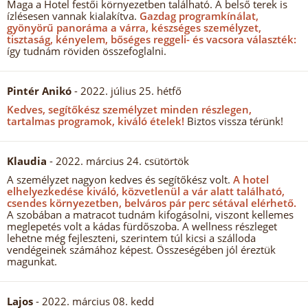
Maga a Hotel festői környezetben található. A belső terek is
ízlésesen vannak kialakítva.
Gazdag programkínálat,
gyönyörű panoráma a várra, készséges személyzet,
tisztaság, kényelem, bőséges reggeli- és vacsora választék:
így tudnám röviden összefoglalni.
Pintér Anikó
- 2022. július 25. hétfő
Kedves, segítőkész személyzet minden részlegen,
tartalmas programok, kiváló ételek!
Biztos vissza térünk!
Klaudia
- 2022. március 24. csütörtök
A személyzet nagyon kedves és segítőkész volt.
A hotel
elhelyezkedése kiváló, közvetlenül a vár alatt található,
csendes környezetben, belváros pár perc sétával elérhető.
A szobában a matracot tudnám kifogásolni, viszont kellemes
meglepetés volt a kádas fürdőszoba. A wellness részleget
lehetne még fejleszteni, szerintem túl kicsi a szálloda
vendégeinek számához képest. Összeségében jól éreztük
magunkat.
Lajos
- 2022. március 08. kedd