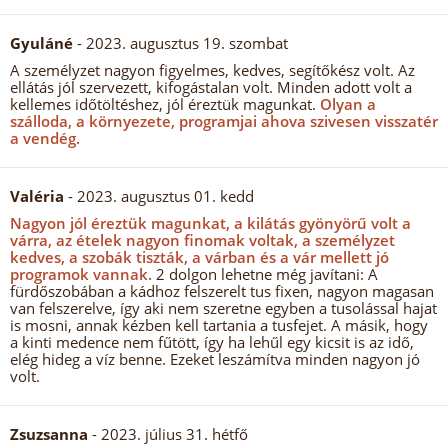
Gyuláné
- 2023. augusztus 19. szombat
A személyzet nagyon figyelmes, kedves, segítőkész volt. Az
ellátás jól szervezett, kifogástalan volt. Minden adott volt a
kellemes időtöltéshez, jól éreztük magunkat.
Olyan a
szálloda, a környezete, programjai ahova szivesen visszatér
a vendég.
Valéria
- 2023. augusztus 01. kedd
Nagyon jól éreztük magunkat, a kilátás gyönyörű volt a
várra, az ételek nagyon finomak voltak, a személyzet
kedves, a szobák tiszták, a várban és a vár mellett jó
programok vannak.
2 dolgon lehetne még javítani: A
fürdőszobában a kádhoz felszerelt tus fixen, nagyon magasan
van felszerelve, így aki nem szeretne egyben a tusolással hajat
is mosni, annak kézben kell tartania a tusfejet. A másik, hogy
a kinti medence nem fűtött, így ha lehűl egy kicsit is az idő,
elég hideg a víz benne. Ezeket leszámítva minden nagyon jó
volt.
Zsuzsanna
- 2023. július 31. hétfő