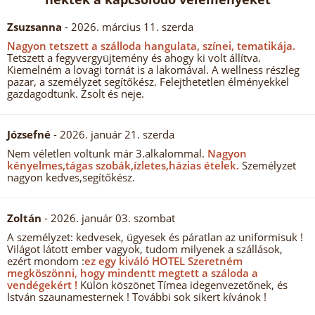
Zsuzsanna
- 2026. március 11. szerda
Nagyon tetszett a szálloda hangulata, színei, tematikája.
Tetszett a fegyvergyüjtemény és ahogy ki volt állítva.
Kiemelném a lovagi tornát is a lakomával. A wellness részleg
pazar, a személyzet segítőkész. Felejthetetlen élményekkel
gazdagodtunk. Zsolt és neje.
Józsefné
- 2026. január 21. szerda
Nem véletlen voltunk már 3.alkalommal.
Nagyon
kényelmes,tágas szobák,ízletes,házias ételek.
Személyzet
nagyon kedves,segítőkész.
Zoltán
- 2026. január 03. szombat
A személyzet: kedvesek, ügyesek és páratlan az uniformisuk !
Világot látott ember vagyok, tudom milyenek a szállások,
ezért mondom :
ez egy kiváló HOTEL Szeretném
megköszönni, hogy mindentt megtett a száloda a
vendégekért !
Külön köszönet Tímea idegenvezetőnek, és
István szaunamesternek ! További sok sikert kívánok !