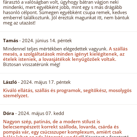
fárasztó a valóságban volt, úgyhogy bátran vágjon neki
mindenki, mert egyébként jobb, mint egy s más drágább
hasonló célpont. Sümegen egyébként csupa remek, kedves
emberrel találkoztunk. Jól éreztük magunkat itt, nem bántuk
meg az utazást!
Tamás
- 2024. június 14. péntek
Mindennel teljes mértékben elégedettek vagyunk.
A szállás
mesés, a szolgáltatások minden igényt kielégítenek, az
ételek isteniek, a lovasjátékok lenyűgözőek voltak.
Biztosan visszatérünk még!
László
- 2024. május 17. péntek
Kiváló ellátás, szállás és programok, segítőkész, mosolygós
személyzet.
Dóra
- 2024. május 07. kedd
Nagyon szép, patinás, de a modern stílust is
belecsempészett korrekt szálloda, lovarda, csárda és
pompás vár, egy csúcsszuper komplexum, amiért csak