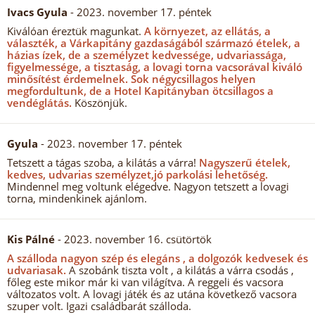
Ivacs Gyula
- 2023. november 17. péntek
Kiválóan éreztük magunkat.
A környezet, az ellátás, a
választék, a Várkapitány gazdaságából származó ételek, a
házias ízek, de a személyzet kedvessége, udvariassága,
figyelmessége, a tisztaság, a lovagi torna vacsorával kiváló
minősítést érdemelnek.
Sok négycsillagos helyen
megfordultunk, de a Hotel Kapitányban ötcsillagos a
vendéglátás.
Köszönjük.
Gyula
- 2023. november 17. péntek
Tetszett a tágas szoba, a kilátás a várra!
Nagyszerű ételek,
kedves, udvarias személyzet,jó parkolási lehetőség.
Mindennel meg voltunk elégedve. Nagyon tetszett a lovagi
torna, mindenkinek ajánlom.
Kis Pálné
- 2023. november 16. csütörtök
A szálloda nagyon szép és elegáns , a dolgozók kedvesek és
udvariasak.
A szobánk tiszta volt , a kilátás a várra csodás ,
főleg este mikor már ki van világítva. A reggeli és vacsora
változatos volt. A lovagi játék és az utána következő vacsora
szuper volt. Igazi családbarát szálloda.