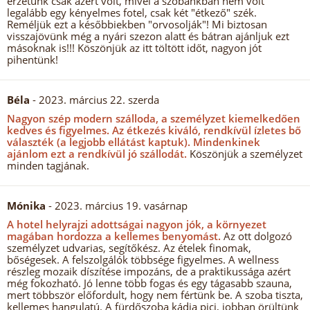
érzetünk csak azért volt, mivel a szobánkban nem volt
legalább egy kényelmes fotel, csak két "étkező" szék.
Reméljük ezt a későbbiekben "orvosolják"! Mi biztosan
visszajövünk még a nyári szezon alatt és bátran ajánljuk ezt
másoknak is!!! Köszönjük az itt töltött időt, nagyon jót
pihentünk!
Béla
- 2023. március 22. szerda
Nagyon szép modern szálloda, a személyzet kiemelkedően
kedves és figyelmes.
Az étkezés kiváló, rendkívül ízletes bő
választék (a legjobb ellátást kaptuk).
Mindenkinek
ajánlom ezt a rendkívül jó szállodát.
Köszönjük a személyzet
minden tagjának.
Mónika
- 2023. március 19. vasárnap
A hotel helyrajzi adottságai nagyon jók, a környezet
magában hordozza a kellemes benyomást.
Az ott dolgozó
személyzet udvarias, segítőkész. Az ételek finomak,
bőségesek. A felszolgálók többsége figyelmes. A wellness
részleg mozaik díszítése impozáns, de a praktikussága azért
még fokozható. Jó lenne több fogas és egy tágasabb szauna,
mert többször előfordult, hogy nem fértünk be. A szoba tiszta,
kellemes hangulatú. A fürdőszoba kádja pici, jobban örültünk