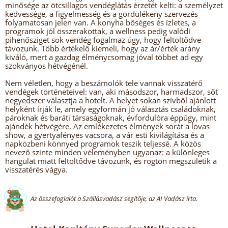
minősége az ötcsillagos vendéglátás érzetét kelti: a személyzet
kedvessége, a figyelmesség és a gördülékeny szervezés
folyamatosan jelen van. A konyha bőséges és ízletes, a
programok jól összerakottak, a wellness pedig valódi
pihenősziget sok vendég fogalmaz úgy, hogy feltöltődve
távozunk. Több értékelő kiemeli, hogy az ár/érték arány
kiváló, mert a gazdag élménycsomag jóval többet ad egy
szokványos hétvégénél.
Nem véletlen, hogy a beszámolók tele vannak visszatérő
vendégek történeteivel: van, aki másodszor, harmadszor, sőt
negyedszer választja a hotelt. A helyet sokan szívből ajánlott
helyként írják le, amely egyformán jó választás családoknak,
pároknak és baráti társaságoknak, évfordulóra éppúgy, mint
ajándék hétvégére. Az emlékezetes élmények sorát a lovas
show, a gyertyafényes vacsora, a vár esti kivilágítása és a
napközbeni könnyed programok teszik teljessé. A közös
nevező szinte minden véleményben ugyanaz: a különleges
hangulat miatt feltöltődve távozunk, és rögtön megszületik a
visszatérés vágya.
Az összefoglalót a Szállásvadász segítője, az AI Vadász írta.