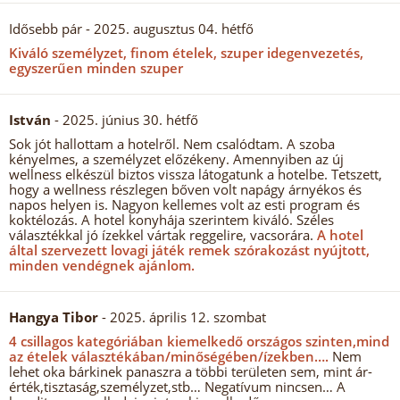
Idősebb pár
- 2025. augusztus 04. hétfő
Kiváló személyzet, finom ételek, szuper idegenvezetés,
egyszerűen minden szuper
István
- 2025. június 30. hétfő
Sok jót hallottam a hotelről. Nem csalódtam. A szoba
kényelmes, a személyzet előzékeny. Amennyiben az új
wellness elkészül biztos vissza látogatunk a hotelbe. Tetszett,
hogy a wellness részlegen bőven volt napágy árnyékos és
napos helyen is. Nagyon kellemes volt az esti program és
koktélozás. A hotel konyhája szerintem kiváló. Széles
választékkal jó ízekkel vártak reggelire, vacsorára.
A hotel
által szervezett lovagi játék remek szórakozást nyújtott,
minden vendégnek ajánlom.
Hangya Tibor
- 2025. április 12. szombat
4 csillagos kategóriában kiemelkedő országos szinten,mind
az ételek választékában/minőségében/ízekben….
Nem
lehet oka bárkinek panaszra a többi területen sem, mint ár-
érték,tisztaság,személyzet,stb… Negatívum nincsen… A