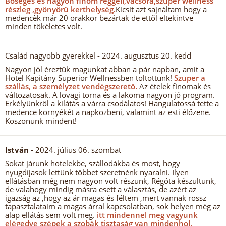
Bősèges ès nagyon finom reggeli,vacsora,szuper wellness
rèszleg ,gyönyörű kerthelysèg.
Kicsit azt sajnáltam hogy a
medencèk már 20 orakkor bezártak de ettől eltekintve
minden tökèletes volt.
Család nagyobb gyerekkel
- 2024. augusztus 20. kedd
Nagyon jól éreztük magunkat abban a pár napban, amit a
Hotel Kapitány Superior Wellnessben töltöttünk!
Szuper a
szállás, a személyzet vendégszerető.
Az ételek finomak és
változatosak. A lovagi torna és a lakoma nagyon jó program.
Erkélyünkről a kilátás a várra csodálatos! Hangulatossá tette a
medence környékét a napközbeni, valamint az esti élőzene.
Köszönünk mindent!
István
- 2024. július 06. szombat
Sokat járunk hotelekbe, szállodákba és most, hogy
nyugdíjasok lettünk többet szeretnénk nyaralni. Ilyen
ellátásban még nem nagyon volt részünk, Régóta készültünk,
de valahogy mindig másra esett a választás, de azért az
igazság az ,hogy az ár magas és féltem ,mert vannak rossz
tapasztalataim a magas árral kapcsolatban, sok helyen még az
alap ellátás sem volt meg.
itt mindennel meg vagyunk
elégedve szépek a szobák tisztaság van mindenhol,