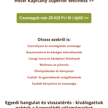
Hotel Kapitány Superior Wellness >>
Csomagok már 29 610 Ft / fő / éjtől! >>
Olvass ezekről is:
Személyzet és vendéglátás minősége
Gasztronómia és bőséges ételválaszték
Lovagi torna és középkori élmények
Wellness és pihenés
Elhelyezkedés és környezet
Család- és gyerekbarát szolgáltatások
Szobák kényelme és tisztasága
Egyedi hangulat és visszatérés - kiválogattuk
nektek a kapcsolódó véleményeket