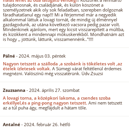
hálás lehet az oda látogató vendég!
!! Köszönet a fenntartó
tulajdonosnak, és családjának, és külön köszönet a
személyzetnek akik oly sok feladatban, szerepben dolgoznak
fáradhatatlanul egy nap!!! Mi a férjemmel már a negyedik
alkalommal láttuk a lovagi tornát, de mindig új élménnyel
gazdagodunk, az utána következő vacsora pedig pazar volt.
Mindenkinek ajánlom, mert egy kicsit visszarepített a múltba,
és kizökkent a mindennapi mókuskerékből. Mondhatnám azt
is hogy ,, jöttünk, láttunk, visszamennénk.."!!!!
Pálné
- 2024. május 03. péntek
Nagyon tetszett a szálloda ,a szobánk is tökéletes volt ,az
ételek ízletesek voltak.
A Sümegi várat feltétlenül érdemes
megnézni. Valószínű még visszatérünk. Üdv.Zsuzsi
Zsuzsanna
- 2024. április 27. szombat
A lovagi torna, a középkori lakoma, a csendes szoba
erkéllyel,és a ping-pong nagyon tetszett.
Ami nem tetszett
az a túl puha ágy, megfájdult a hátam tőle.
Antalné
- 2024. február 26. hétfő