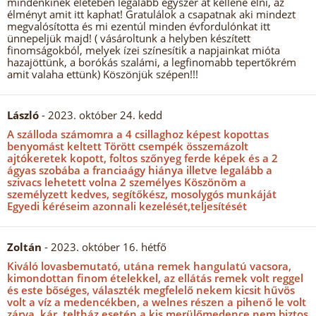
mindenkinek életében legalább egyszer át kellene élni, az
élményt amit itt kaphat! Gratulálok a csapatnak aki mindezt
megvalósította és mi ezentúl minden évfordulónkat itt
ünnepeljük majd! ( vásároltunk a helyben készített
finomságokból, melyek ízei színesítik a napjainkat mióta
hazajöttünk, a borókás szalámi, a legfinomabb tepertőkrém
amit valaha ettünk) Köszönjük szépen!!!
László
- 2023. október 24. kedd
A szálloda számomra a 4 csillaghoz képest kopottas
benyomást keltett Törött csempék összemázolt
ajtókeretek kopott, foltos szőnyeg ferde képek és a 2
ágyas szobába a franciaágy hiánya illetve legalább a
szivacs lehetett volna 2 személyes Köszönöm a
személyzett kedves, segítőkész, mosolygós munkáját
Egyedi kéréseim azonnali kezelését,teljesítését
Zoltán
- 2023. október 16. hétfő
Kiváló lovasbemutató, utána remek hangulatú vacsora,
kimondottan finom ételekkel, az ellátás remek volt reggel
és este bőséges, választék megfelelő nekem kicsit hűvös
volt a víz a medencékben, a welnes részen a pihenő le volt
zárva, kár, teltház esetén a kis merülőmedence nem biztos