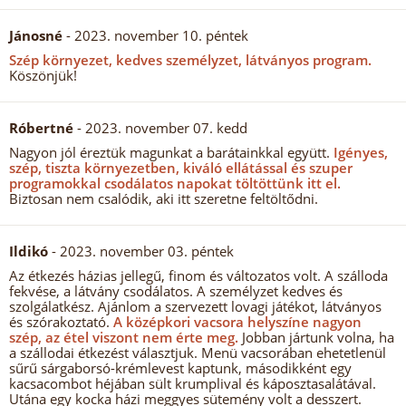
Jánosné
- 2023. november 10. péntek
Szép környezet, kedves személyzet, látványos program.
Köszönjük!
Róbertné
- 2023. november 07. kedd
Nagyon jól éreztük magunkat a barátainkkal együtt.
Igényes,
szép, tiszta környezetben, kiváló ellátással és szuper
programokkal csodálatos napokat töltöttünk itt el.
Biztosan nem csalódik, aki itt szeretne feltöltődni.
Ildikó
- 2023. november 03. péntek
Az étkezés házias jellegű, finom és változatos volt. A szálloda
fekvése, a látvány csodálatos. A személyzet kedves és
szolgálatkész. Ajánlom a szervezett lovagi játékot, látványos
és szórakoztató.
A középkori vacsora helyszíne nagyon
szép, az étel viszont nem érte meg.
Jobban jártunk volna, ha
a szállodai étkezést választjuk. Menü vacsorában ehetetlenül
sűrű sárgaborsó-krémlevest kaptunk, másodikként egy
kacsacombot héjában sült krumplival és káposztasalátával.
Utána egy kocka házi meggyes sütemény volt a desszert.