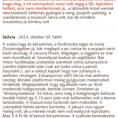
hogy elég, a mi szárnyukon rossz volt végig a lift, lépcsőzni
kellett, ami nem mindenkinek jó.
..a látnivalók közel vannak
séta kötelező! kellemes gyalogút a várig, püspöki palotáig, a
csárdarészen a múzeum zárva volt, kár de mindent
összevetve jó élmény volt
Szilvia
- 2023. október 09. hétfő
A szoba nagy és kényelmes, a fürdőszoba tágas és tiszta.
Összességében jó, bár meglepő a wc csésze és a wcpapír tartó
közti távolság. A vacsora finom, elégséges, a reggelire ez már
nem mondható el. Személyzet kedves és segítőkész. Bár
mikor fürdőkádas szobánkat szerettük volna zuhanyzósra
cserélni (lábműtét után csak azt tudta volna a párom
használni.)...azt a választ kaptuk hogy van zuhanyzó a
wellness részlegen. Zuhanyozzon ott!!! De ha már wellness
részleg. Minden platformon meleg gyógyvízes medencéket
hírdetnek. Meglepődtünk hogy egyáltalán nem az. Kinti
medencék hidegvizesek, bentiek szintén. Emeleten az
"élménymedence" 33 fokos, amit még a hideglevegős befúvás
tovabb hűtött ìgy 5-10 perc után már kellemetlen volt a benne
tartózkodás. A masszírozós funkciók nem működtek. A
csempéket fekete penész borította.. A jakuzzi víze ugyan
meleg volt, de a mérete miatt nem volt esélyünk kipróbalni.
Max 3-4 fő fér el benne kényelmesen. A szalloda berendezése