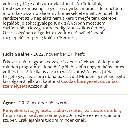
volna egy tágasabb zuhanykabinnak. A köntösünk,
törölközőnk másnap reggelre is nyirkos maradt - feltehetően
a törölközőszárító alacsony hőmérséklete miatt. A hotel lift
rendszerét az 5 nap alatt nem sikerült megfejteni, cserébe
legalább jó sokat gyalogoltunk :) A várban most sem
csalódtunk, a lovagi torna pedig fantasztikus élmény.
Összességében elégedettek voltunk. A születésnapi
meglepetésért pedig külön köszönet :)
Judit Gaálné
- 2022. november 21. hétfő
Érkezés után nagyon kedves, részletes tájékoztatót kaptunk
minden programról, lehetőségről. A szoba nagyon kényelmes
volt és tiszta! A kilátás a várra varázslatos! A lovas játék
fergeteges, a vacsora utána pazar volt! Minden igényt kielégítő
kiszolgálást, ellátást kaptunk!
Csodás környezet, udvarias
személyzet!
Köszönjük!
Ágnes
- 2022. október 05. szerda
Kényelmes, nagy, tiszta szobák, ízletes, változatos ételek,
finom kávé, kedves személyzet.
A medencék és a szanuna
szuper. Csak ajánlani tudom mindenkinek.