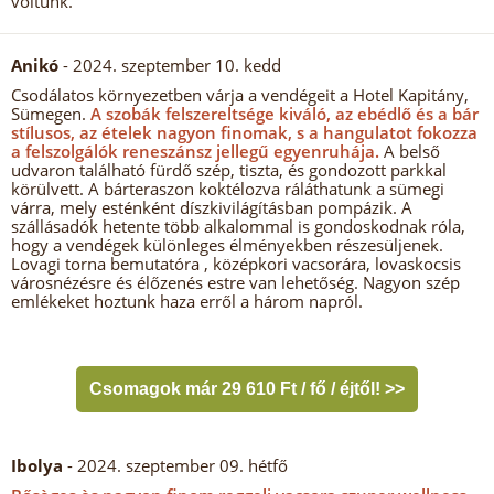
voltunk.
Anikó
- 2024. szeptember 10. kedd
Csodálatos környezetben várja a vendégeit a Hotel Kapitány,
Sümegen.
A szobák felszereltsége kiváló, az ebédlő és a bár
stílusos, az ételek nagyon finomak, s a hangulatot fokozza
a felszolgálók reneszánsz jellegű egyenruhája.
A belső
udvaron található fürdő szép, tiszta, és gondozott parkkal
körülvett. A bárteraszon koktélozva ráláthatunk a sümegi
várra, mely esténként díszkivilágításban pompázik. A
szállásadók hetente több alkalommal is gondoskodnak róla,
hogy a vendégek különleges élményekben részesüljenek.
Lovagi torna bemutatóra , középkori vacsorára, lovaskocsis
városnézésre és élőzenés estre van lehetőség. Nagyon szép
emlékeket hoztunk haza erről a három napról.
Csomagok már 29 610 Ft / fő / éjtől! >>
Ibolya
- 2024. szeptember 09. hétfő