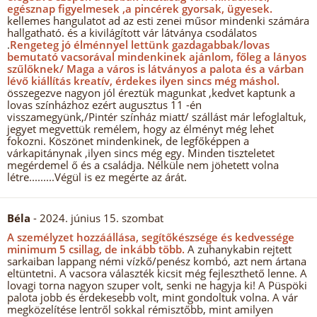
egésznap figyelmesek ,a pincérek gyorsak, ügyesek.
kellemes hangulatot ad az esti zenei műsor mindenki számára
hallgatható. és a kivilágított vár látványa csodálatos
.
Rengeteg jó élménnyel lettünk gazdagabbak/lovas
bemutató vacsorával mindenkinek ajánlom, főleg a lányos
szűlőknek/ Maga a város is látványos a palota és a várban
lévő kiállítás kreatív, érdekes ilyen sincs még máshol.
összegezve nagyon jól éreztük magunkat ,kedvet kaptunk a
lovas színházhoz ezért augusztus 11 -én
visszamegyünk,/Pintér színház miatt/ szállást már lefoglaltuk,
jegyet megvettük remélem, hogy az élményt még lehet
fokozni. Köszönet mindenkinek, de legfőképpen a
várkapitánynak ,ilyen sincs még egy. Minden tiszteletet
megérdemel ő és a családja. Nélküle nem jöhetett volna
létre.........Végül is ez megérte az árát.
Béla
- 2024. június 15. szombat
A személyzet hozzáállása, segítőkészsége és kedvessége
minimum 5 csillag, de inkább több.
A zuhanykabin rejtett
sarkaiban lappang némi vízkő/penész kombó, azt nem ártana
eltüntetni. A vacsora választék kicsit még fejleszthető lenne. A
lovagi torna nagyon szuper volt, senki ne hagyja ki! A Püspöki
palota jobb és érdekesebb volt, mint gondoltuk volna. A vár
megközelítése lentről sokkal rémisztőbb, mint amilyen