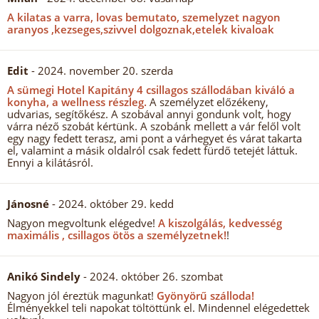
A kilatas a varra, lovas bemutato, szemelyzet nagyon
aranyos ,kezseges,szivvel dolgoznak,etelek kivaloak
Edit
- 2024. november 20. szerda
A sümegi Hotel Kapitány 4 csillagos szállodában kiváló a
konyha, a wellness részleg.
A személyzet előzékeny,
udvarias, segítőkész. A szobával annyi gondunk volt, hogy
várra néző szobát kértünk. A szobánk mellett a vár felől volt
egy nagy fedett terasz, ami pont a várhegyet és várat takarta
el, valamint a másik oldalról csak fedett fürdő tetejét láttuk.
Ennyi a kilátásról.
Jánosné
- 2024. október 29. kedd
Nagyon megvoltunk elégedve!
A kiszolgálás, kedvesség
maximális , csillagos ötös a személyzetnek!
!
Anikó Sindely
- 2024. október 26. szombat
Nagyon jól éreztük magunkat!
Gyönyörű szálloda!
Élményekkel teli napokat töltöttünk el. Mindennel elégedettek