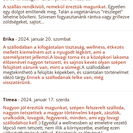
A szállás rendkívüli, remekül éreztük magunkat.
Egyetlen
egy dolgot említenék meg. Talán a vegetáriánus "részleget"
lehetne bővíteni. Szívesen fogyasztanánk rántva vagy grillezve
zöldségeket, sajtot...
Erika
- 2024. január 20. szombat
A szállodában a kifogástalan tisztaság, wellness, étkezés
mellett kiemelném azt a nyugodt légkört, ami a
személyzetet jellemzi.
A lovagi torna és a középkori lakoma
élőzenével nagyon tetszett, és sajnos kevés olyan szépen
felújított várunk van, mint a sümegi.
A szállodában
megtekinthető a felújítás képekben, és számtalan történelmet
idéző tárgy.
Ennek a szállodának lelke van, még
visszatérünk.
Tímea
- 2024. január 17. szerda
Nagyon jól éreztük magunkat, szépen felszerelt szálloda,
nagyon tetszettek a magyar történelmi képek, zászlók,
uralkodók, lovagok, fegyverek, minden, ami egy lovagi
szállodához kell.
:) Egyedül a wellnessben az emeletre vezető
lépcső nem tetszett, nem illik a környezetbe, esetleg ezen
változtathatnának idővel. Köszönjük az élményt !