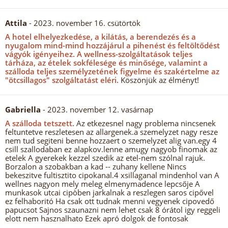
Attila
- 2023. november 16. csütörtök
A hotel elhelyezkedése, a kilátás, a berendezés és a
nyugalom mind-mind hozzájárul a pihenést és feltöltődést
vágyók igényeihez.
A wellness-szolgáltatások teljes
tárháza, az ételek sokfélesége és minősége, valamint a
szálloda teljes személyzetének figyelme és szakértelme az
"ötcsillagos" szolgáltatást eléri.
Köszönjük az élményt!
Gabriella
- 2023. november 12. vasárnap
A szálloda tetszett.
Az etkezesnel nagy problema nincsenek
feltuntetve reszletesen az allargenek.a szemelyzet nagy resze
nem tud segiteni benne hozzaert o szemelyzet alig van.egy 4
csill szallodaban ez alapkov.lenne amugy nagyob finomak az
etelek A gyerekek kezzel szedik az etel-nem szólnal rajuk.
Borzalon a szobakban a kad -- zuhany kellene Nincs
bekeszitve fultisztito cipokanal.4 xsillaganal mindenhol van A
wellnes nagyon mely meleg elmenymadence lepcsője A
munkasok utcai cipòben jarkalnak a reszlegen saros cipővel
ez felhaboritó Ha csak ott tudnak menni vegyenek cipovedő
papucsot Sajnos szaunazni nem lehet csak 8 órátol igy reggeli
elott nem hasznalhato Ezek apró dolgok de fontosak