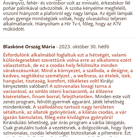
Ásványvíz, fehér- és vörösbor volt az innivaló, érkezéskor fél
pohár pálinkával üdvözöltek. A szoba kényelme megfelelő,
viszont hiányzott a plafonról egy nagy lámpa. Az éjjeli lámpák
olyan gyenge minőségűek voltak, hogy olvasáshoz teljesen
alkalmatlanok. Hiányoltam a Hír Tv-t, főleg, hogy az ATV
működött.
Blaskóné Ország Mária
- 2023. október 30. hétfő
Évfordulónk alkalmából foglaltuk ezt a hétvégét, valami
különlegesebbet szerettünk volna erre az alkalomra ezért
választottuk, de ez a csodás hely felülmúlta minden
várakozásunkat.
Mind a környezet, a szálloda, a designe, a
kedves, segítőkész személyzet , a wellness, az ételek, ízek,
hangulat, tisztaság, komfort, tökéletes volt!
Királyi
kényeztetés valóban!!
A színvonalas lovagi torna a
vacsorával, az omlós isteni kacsacomb, az élőzene
kíséretében, finom borral, felejthetetlen.
Minden este volt
zenés program, felnőtt-gyermek egyaránt. Játék lehetőség
mindenkinek.
A szállodához tartozó nagy területen
sétáltunk, az állatok gyönyörűek, a kilátás csodás, a vár
igazán bámulatos, főleg este kivilágítva gyönyörű!
Kirándulási lehetőség, pár órás program a várba látogatás.
Csak gratulálni tudok a vezetésnek, a dolgozóknak, hogy ilyen
színvonalas, csodás lehetőséget biztosítanak a pihenésre. Ezt