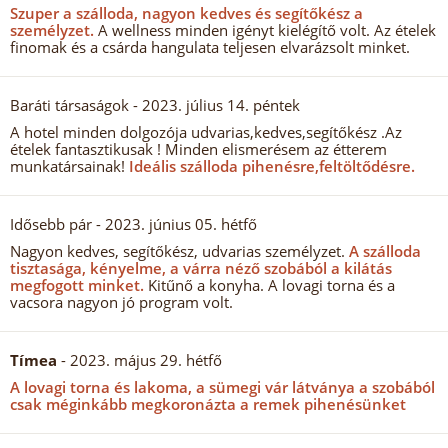
Szuper a szálloda, nagyon kedves és segítőkész a
személyzet.
A wellness minden igényt kielégítő volt. Az ételek
finomak és a csárda hangulata teljesen elvarázsolt minket.
Baráti társaságok
- 2023. július 14. péntek
A hotel minden dolgozója udvarias,kedves,segítőkész .Az
ételek fantasztikusak ! Minden elismerésem az étterem
munkatársainak!
Ideális szálloda pihenésre,feltöltődésre.
Idősebb pár
- 2023. június 05. hétfő
Nagyon kedves, segítőkész, udvarias személyzet.
A szálloda
tisztasága, kényelme, a várra néző szobából a kilátás
megfogott minket.
Kitűnő a konyha. A lovagi torna és a
vacsora nagyon jó program volt.
Tímea
- 2023. május 29. hétfő
A lovagi torna és lakoma, a sümegi vár látványa a szobából
csak méginkább megkoronázta a remek pihenésünket