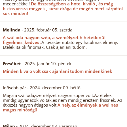
medencékkel!
De összeségében a hotel kiváló , és még
biztos vissza megyek , kicsit drága de megéri mert kárpótol
sok minden!
Melinda
- 2025. február 05. szerda
A szálloda nagyon szép, a személyzet hihetetlenül
figyelmes ,kedves .
A lovasbemutató egy hatalmas élmény.
Ételek italok finomak. Csak ajánlani tudom.
Erzsébet
- 2025. január 10. péntek
Minden kivàló volt csak ajánlani tudom mindenkinek
Idősebb pár
- 2024. december 09. hétfő
Maga a szálloda,személyzet nagyon super volt.Az ételek
mindig ugyanazok voltak,és nem mindig éreztem frissnek. Az
étkezés nagyon átlagos volt.
A hely,az élmények,a wellnes
magas minóségű.
Milán
- 2024. december 08. vasárnap