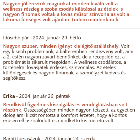
Nagyon jól éreztük magunkat minden kiváló volt a
wellness részleg a szoba csodás kilátással az ételek is
nagyon finomak voltak a lovas műsor színvonalas volt a
lakoma fenséges volt ajánlani tudom mindenkinek
Idősebb pár
- 2024. január 29. hétfő
Nagyon szuper, minden igényt kielégítő szálláshely.
Volt
egy kisebb problémánk, a bálteremben rendezvény volt, ami
a 2. estén nagyon zavart bennünket, de a recepción ezt a
problémát is sikerült megoldani. A wellness csodálatos, a
történelmi lovasjáték érdekes, színvonalas. Az ételek
különlegesek és nagyon finomak, a személyzet kedves és
segítőkész.
Erika
- 2024. január 26. péntek
Rendkívül figyelmes kiszolgálás és vendèglátásban volt
rèszünk.
Összességében minden nagyon tetszett, az egyetlen
dolog ami kicsit rontotta a komfort èrzetet ,hogy a köntös
erősen elhasználódott ès mindkettő kis mèretű volt.
Baráti társaságok
- 2024. január 24. szerda