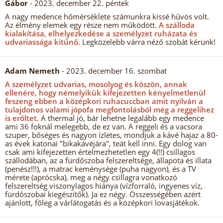
Gábor
- 2023. december 22. péntek
A nagy medence hőmérséklete számunkra kissé hűvös volt.
Az élmény elemek egy része nem működött.
A szálloda
kialakítása, elhelyezkedése a személyzet ruházata és
udvariassága kitűnő.
Legközelebb várra néző szobát kérünk!
Adam Nemeth
- 2023. december 16. szombat
A személyzet udvarias, mosolyog és köszön, annak
ellenére, hogy némelyikük kifejezetten kényelmetlenül
feszeng ebben a középkori ruhacuccban amit nyilván a
tulajdonos valami jópofa megfontolásból még a reggelihez
is erőltet.
A thermal jó, bár lehetne legalább egy medence
ami 36 foknál melegebb, de ez van. A reggeli és a vacsora
szuper, bőséges és nagyon ízletes, mondjuk a kávé hajaz a 80-
as évek katonai "bikakávéjára", teát kell inni. Egy dolog van
csak ami kifejezetten értelmezhetetlen egy 4(!!) csillagos
szállodában, az a fürdőszoba felszereltsége, állapota és illata
(penész!!!), a matrac keménysége (puha nagyon), és a TV
mérete (aprócska), meg a négy csillagra vonatkozó
felszereltség viszonylagos hiánya (vízforraló, ingyenes víz,
fürdőszobai kiegészítők). Ja ez négy. Összességében azért
ajánlott, főleg a várlátogatás és a középkori lovasjátékok.