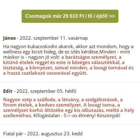
Csomagok már 29 610 Ft / fő / éjtől! >>
János
- 2022. szeptember 11. vasárnap
Ha nagyon kukacoskodni akarok, akkor azt mondom, hogy a
wellness egy kicsit hideg, de ez ízlés kérdése.Minden - mint
máskor is - nagyon jó volt:
a barátságos személyzet, a
kitűnő ételek reggel és este is bőséges választékkal, a
tisztaság, a környezet, szóval minden, a lovagi tornával és
a hozzá csatlakozó vacsorával együtt.
Edit
- 2022. szeptember 05. hétfő
Nagyon szép a szálloda, a látvány, a szolgáltatások, a
finom ételek, a kedves személyzet.
A lovagi torna, a
személyzet korhű öltözéke egy kis időutazás, méltó a hely
szelleméhez.
Kifogástalan - 5☆-os élmény! Köszönjük!
Fiatal pár
- 2022. augusztus 23. kedd