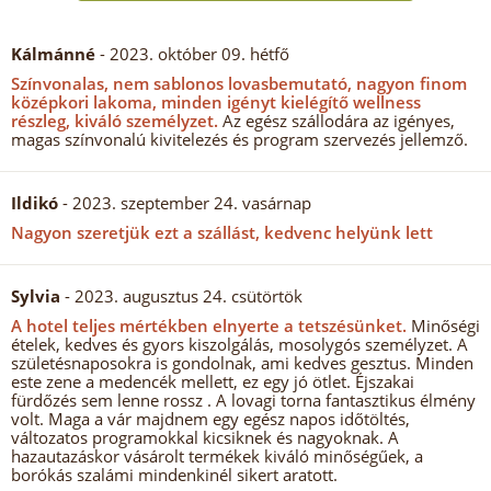
Kálmánné
- 2023. október 09. hétfő
Színvonalas, nem sablonos lovasbemutató, nagyon finom
középkori lakoma, minden igényt kielégítő wellness
részleg, kiváló személyzet.
Az egész szállodára az igényes,
magas színvonalú kivitelezés és program szervezés jellemző.
Ildikó
- 2023. szeptember 24. vasárnap
Nagyon szeretjük ezt a szállást, kedvenc helyünk lett
Sylvia
- 2023. augusztus 24. csütörtök
A hotel teljes mértékben elnyerte a tetszésünket.
Minőségi
ételek, kedves és gyors kiszolgálás, mosolygós személyzet. A
születésnaposokra is gondolnak, ami kedves gesztus. Minden
este zene a medencék mellett, ez egy jó ötlet. Éjszakai
fürdőzés sem lenne rossz . A lovagi torna fantasztikus élmény
volt. Maga a vár majdnem egy egész napos időtöltés,
változatos programokkal kicsiknek és nagyoknak. A
hazautazáskor vásárolt termékek kiváló minőségűek, a
borókás szalámi mindenkinél sikert aratott.