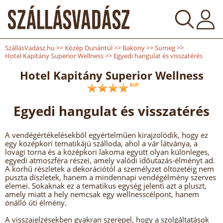
SzállásVadász.hu
>>
Közép Dunántúl
>>
Bakony
>>
Sümeg
>>
Hotel Kapitány Superior Wellness
>>
Egyedi hangulat és visszatérés
Hotel Kapitány Superior Wellness
Egyedi hangulat és visszatérés
A vendégértékelésekből egyértelműen kirajzolódik, hogy ez
egy középkori tematikájú szálloda, ahol a vár látványa, a
lovagi torna és a középkori lakoma együtt olyan különleges,
egyedi atmoszféra részei, amely valódi időutazás-élményt ad.
A korhű részletek a dekorációtól a személyzet öltözetéig nem
puszta díszletek, hanem a mindennapi vendégélmény szerves
elemei. Sokaknak ez a tematikus egység jelenti azt a pluszt,
amely miatt a hely nemcsak egy wellnesscélpont, hanem
önálló úti élmény.
A visszajelzésekben gyakran szerepel, hogy a szolgáltatások