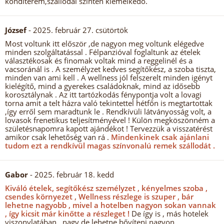
konditerem,szallodai szinten kiemelkedő.
József
- 2025. február 27. csütörtök
Most voltunk itt először ,de nagyon meg voltunk elégedve
minden szolgáltatással . Félpanzióval foglaltunk az ételek
választékosak és finomak voltak mind a reggelinél és a
vacsoránál is . A személyzet kedves segítőkész, a szoba tiszta,
minden van ami kell . A wellness jól felszerelt minden igényt
kielégítő, mind a gyerekes családoknak, mind az idősebb
korosztálynak . Az itt tartózkodás fénypontja volt a lovagi
torna amit a telt házra való tekintettel hétfőn is megtartottak
,így erről sem maradtunk le . Rendkívüli látványosság volt, a
lovasok frenetikus teljesítményével ! Külön megköszönném a
születésnapomra kapott ajándékot ! Tervezzük a visszatérést
amikor csak lehetőség van rá .
Mindenkinek csak ajánlani
tudom ezt a rendkívül magas színvonalú remek szállodát .
Gabor
- 2025. február 18. kedd
Kiváló ételek, segítőkész személyzet , kényelmes szoba ,
csendes környezet , Wellness részlege is szuper , bár
lehetne nagyobb , mivel a hotelben nagyon sokan vannak
, így kicsit már kinőtte a részleget !
De így is , más hotelek
viszonylatában , nagy de lehetne bővíteni nagyon