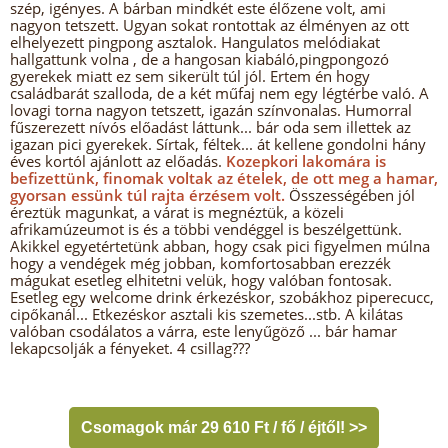
szép, igényes. A bárban mindkét este élőzene volt, ami
nagyon tetszett. Ugyan sokat rontottak az élményen az ott
elhelyezett pingpong asztalok. Hangulatos melódiakat
hallgattunk volna , de a hangosan kiabáló,pingpongozó
gyerekek miatt ez sem sikerült túl jól. Ertem én hogy
családbarát szalloda, de a két műfaj nem egy légtérbe való. A
lovagi torna nagyon tetszett, igazán színvonalas. Humorral
fűszerezett nívós előadást láttunk... bár oda sem illettek az
igazan pici gyerekek. Sírtak, féltek... át kellene gondolni hány
éves kortól ajánlott az előadás.
Kozepkori lakomára is
befizettünk, finomak voltak az ételek, de ott meg a hamar,
gyorsan essünk túl rajta érzésem volt.
Összességében jól
éreztük magunkat, a várat is megnéztük, a közeli
afrikamúzeumot is és a többi vendéggel is beszélgettünk.
Akikkel egyetértetünk abban, hogy csak pici figyelmen múlna
hogy a vendégek még jobban, komfortosabban erezzék
mágukat esetleg elhitetni velük, hogy valóban fontosak.
Esetleg egy welcome drink érkezéskor, szobákhoz piperecucc,
cipőkanál... Etkezéskor asztali kis szemetes...stb. A kilátas
valóban csodálatos a várra, este lenyűgöző ... bár hamar
lekapcsolják a fényeket. 4 csillag???
Csomagok már 29 610 Ft / fő / éjtől! >>