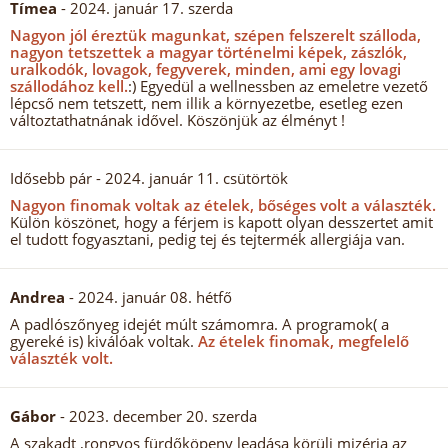
Tímea
- 2024. január 17. szerda
Nagyon jól éreztük magunkat, szépen felszerelt szálloda,
nagyon tetszettek a magyar történelmi képek, zászlók,
uralkodók, lovagok, fegyverek, minden, ami egy lovagi
szállodához kell.
:) Egyedül a wellnessben az emeletre vezető
lépcső nem tetszett, nem illik a környezetbe, esetleg ezen
változtathatnának idővel. Köszönjük az élményt !
Idősebb pár
- 2024. január 11. csütörtök
Nagyon finomak voltak az ételek, bőséges volt a választék.
Külön köszönet, hogy a férjem is kapott olyan desszertet amit
el tudott fogyasztani, pedig tej és tejtermék allergiája van.
Andrea
- 2024. január 08. hétfő
A padlószőnyeg idejét múlt számomra. A programok( a
gyereké is) kiválóak voltak.
Az ételek finomak, megfelelő
választék volt.
Gábor
- 2023. december 20. szerda
A szakadt ,rongyos fürdőköpeny leadása körüli mizéria az