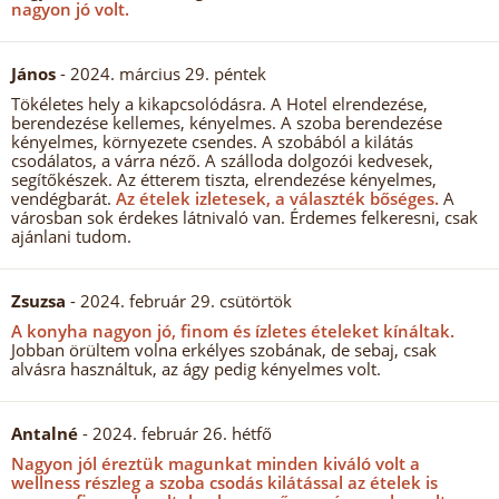
nagyon jó volt.
János
- 2024. március 29. péntek
Tökéletes hely a kikapcsolódásra. A Hotel elrendezése,
berendezése kellemes, kényelmes. A szoba berendezése
kényelmes, környezete csendes. A szobából a kilátás
csodálatos, a várra néző. A szálloda dolgozói kedvesek,
segítőkészek. Az étterem tiszta, elrendezése kényelmes,
vendégbarát.
Az ételek izletesek, a választék bőséges.
A
városban sok érdekes látnivaló van. Érdemes felkeresni, csak
ajánlani tudom.
Zsuzsa
- 2024. február 29. csütörtök
A konyha nagyon jó, finom és ízletes ételeket kínáltak.
Jobban örültem volna erkélyes szobának, de sebaj, csak
alvásra használtuk, az ágy pedig kényelmes volt.
Antalné
- 2024. február 26. hétfő
Nagyon jól éreztük magunkat minden kiváló volt a
wellness részleg a szoba csodás kilátással az ételek is