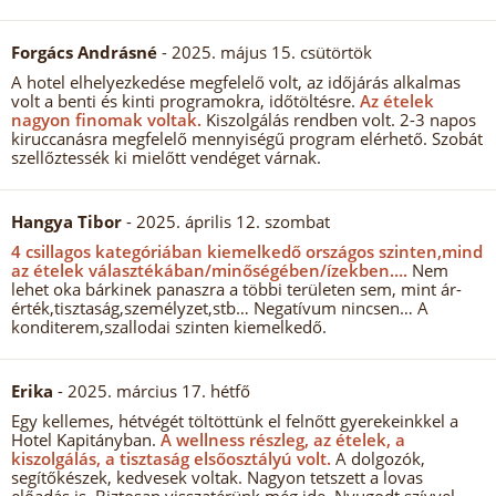
Forgács Andrásné
- 2025. május 15. csütörtök
A hotel elhelyezkedése megfelelő volt, az időjárás alkalmas
volt a benti és kinti programokra, időtöltésre.
Az ételek
nagyon finomak voltak.
Kiszolgálás rendben volt. 2-3 napos
kiruccanásra megfelelő mennyiségű program elérhető. Szobát
szellőztessék ki mielőtt vendéget várnak.
Hangya Tibor
- 2025. április 12. szombat
4 csillagos kategóriában kiemelkedő országos szinten,mind
az ételek választékában/minőségében/ízekben….
Nem
lehet oka bárkinek panaszra a többi területen sem, mint ár-
érték,tisztaság,személyzet,stb… Negatívum nincsen… A
konditerem,szallodai szinten kiemelkedő.
Erika
- 2025. március 17. hétfő
Egy kellemes, hétvégét töltöttünk el felnőtt gyerekeinkkel a
Hotel Kapitányban.
A wellness részleg, az ételek, a
kiszolgálás, a tisztaság elsőosztályú volt.
A dolgozók,
segítőkészek, kedvesek voltak. Nagyon tetszett a lovas