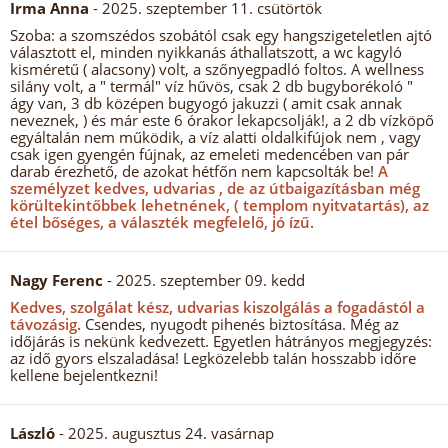
Irma Anna
- 2025. szeptember 11. csütörtök
Szoba: a szomszédos szobától csak egy hangszigeteletlen ajtó
választott el, minden nyikkanás áthallatszott, a wc kagyló
kisméretű ( alacsony) volt, a szőnyegpadló foltos. A wellness
silány volt, a " termál" víz hűvös, csak 2 db bugyborékoló "
ágy van, 3 db középen bugyogó jakuzzi ( amit csak annak
neveznek, ) és már este 6 órakor lekapcsolják!, a 2 db vízköpő
egyáltalán nem működik, a víz alatti oldalkifújok nem , vagy
csak igen gyengén fújnak, az emeleti medencében van pár
darab érezhető, de azokat hétfőn nem kapcsolták be!
A
személyzet kedves, udvarias , de az útbaigazításban még
körültekintőbbek lehetnének, ( templom nyitvatartás), az
étel bőséges, a választék megfelelő, jó ízű.
Nagy Ferenc
- 2025. szeptember 09. kedd
Kedves, szolgálat kész, udvarias kiszolgálás a fogadástól a
távozásig.
Csendes, nyugodt pihenés biztosítása. Még az
időjárás is nekünk kedvezett. Egyetlen hátrányos megjegyzés:
az idő gyors elszaladása! Legközelebb talán hosszabb időre
kellene bejelentkezni!
László
- 2025. augusztus 24. vasárnap