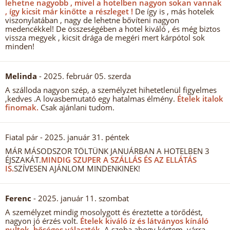
lehetne nagyobb , mivel a hotelben nagyon sokan vannak
, így kicsit már kinőtte a részleget !
De így is , más hotelek
viszonylatában , nagy de lehetne bővíteni nagyon
medencékkel! De összeségében a hotel kiváló , és még biztos
vissza megyek , kicsit drága de megéri mert kárpótol sok
minden!
Melinda
- 2025. február 05. szerda
A szálloda nagyon szép, a személyzet hihetetlenül figyelmes
,kedves .A lovasbemutató egy hatalmas élmény.
Ételek italok
finomak.
Csak ajánlani tudom.
Fiatal pár
- 2025. január 31. péntek
MÁR MÁSODSZOR TÖLTÜNK JANUÁRBAN A HOTELBEN 3
ÉJSZAKÁT.
MINDIG SZUPER A SZÁLLÁS ÉS AZ ELLÁTÁS
IS.
SZÍVESEN AJÁNLOM MINDENKINEK!
Ferenc
- 2025. január 11. szombat
A személyzet mindig mosolygott és éreztette a törődést,
nagyon jó érzés volt.
Ételek kiváló íz és látványos kínáló
pultok, bőséges választék.
A szoba ahogy kértem, várra