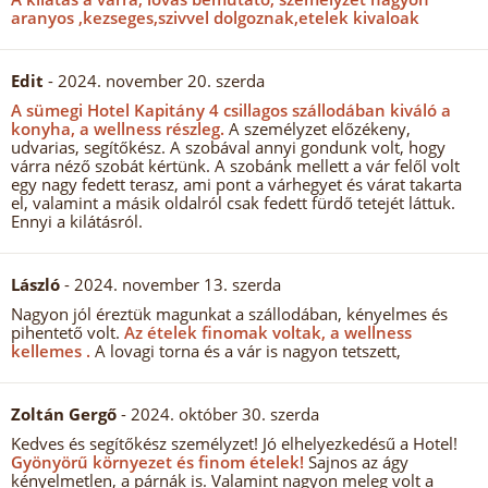
aranyos ,kezseges,szivvel dolgoznak,etelek kivaloak
Edit
- 2024. november 20. szerda
A sümegi Hotel Kapitány 4 csillagos szállodában kiváló a
konyha, a wellness részleg.
A személyzet előzékeny,
udvarias, segítőkész. A szobával annyi gondunk volt, hogy
várra néző szobát kértünk. A szobánk mellett a vár felől volt
egy nagy fedett terasz, ami pont a várhegyet és várat takarta
el, valamint a másik oldalról csak fedett fürdő tetejét láttuk.
Ennyi a kilátásról.
László
- 2024. november 13. szerda
Nagyon jól éreztük magunkat a szállodában, kényelmes és
pihentető volt.
Az ételek finomak voltak, a wellness
kellemes .
A lovagi torna és a vár is nagyon tetszett,
Zoltán Gergő
- 2024. október 30. szerda
Kedves és segítőkész személyzet! Jó elhelyezkedésű a Hotel!
Gyönyörű környezet és finom ételek!
Sajnos az ágy
kényelmetlen, a párnák is. Valamint nagyon meleg volt a