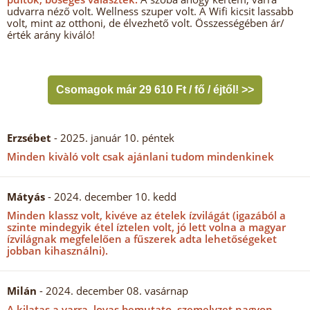
udvarra néző volt. Wellness szuper volt. A Wifi kicsit lassabb
volt, mint az otthoni, de élvezhető volt. Összességében ár/
érték arány kiváló!
Csomagok már 29 610 Ft / fő / éjtől! >>
Erzsébet
- 2025. január 10. péntek
Minden kivàló volt csak ajánlani tudom mindenkinek
Mátyás
- 2024. december 10. kedd
Minden klassz volt, kivéve az ételek ízvilágát (igazából a
szinte mindegyik étel íztelen volt, jó lett volna a magyar
ízvilágnak megfelelően a fűszerek adta lehetőségeket
jobban kihasználni).
Milán
- 2024. december 08. vasárnap
A kilatas a varra, lovas bemutato, szemelyzet nagyon