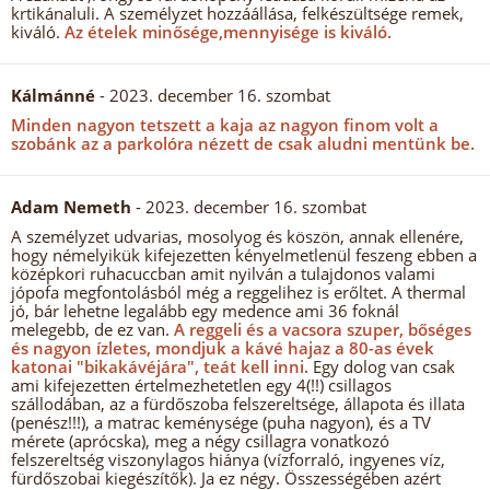
krtikánaluli. A személyzet hozzáállása, felkészültsége remek,
kiváló.
Az ételek minősége,mennyisége is kiváló.
Kálmánné
- 2023. december 16. szombat
Minden nagyon tetszett a kaja az nagyon finom volt a
szobánk az a parkolóra nézett de csak aludni mentünk be.
Adam Nemeth
- 2023. december 16. szombat
A személyzet udvarias, mosolyog és köszön, annak ellenére,
hogy némelyikük kifejezetten kényelmetlenül feszeng ebben a
középkori ruhacuccban amit nyilván a tulajdonos valami
jópofa megfontolásból még a reggelihez is erőltet. A thermal
jó, bár lehetne legalább egy medence ami 36 foknál
melegebb, de ez van.
A reggeli és a vacsora szuper, bőséges
és nagyon ízletes, mondjuk a kávé hajaz a 80-as évek
katonai "bikakávéjára", teát kell inni.
Egy dolog van csak
ami kifejezetten értelmezhetetlen egy 4(!!) csillagos
szállodában, az a fürdőszoba felszereltsége, állapota és illata
(penész!!!), a matrac keménysége (puha nagyon), és a TV
mérete (aprócska), meg a négy csillagra vonatkozó
felszereltség viszonylagos hiánya (vízforraló, ingyenes víz,
fürdőszobai kiegészítők). Ja ez négy. Összességében azért