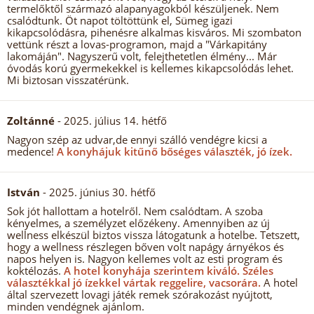
termelőktől származó alapanyagokból készüljenek. Nem
csalódtunk. Öt napot töltöttünk el, Sümeg igazi
kikapcsolódásra, pihenésre alkalmas kisváros. Mi szombaton
vettünk részt a lovas-programon, majd a "Várkapitány
lakomáján". Nagyszerű volt, felejthetetlen élmény... Már
óvodás korú gyermekekkel is kellemes kikapcsolódás lehet.
Mi biztosan visszatérünk.
Zoltánné
- 2025. július 14. hétfő
Nagyon szép az udvar,de ennyi szálló vendégre kicsi a
medence!
A konyhájuk kitűnő bőséges választék, jó ízek.
István
- 2025. június 30. hétfő
Sok jót hallottam a hotelről. Nem csalódtam. A szoba
kényelmes, a személyzet előzékeny. Amennyiben az új
wellness elkészül biztos vissza látogatunk a hotelbe. Tetszett,
hogy a wellness részlegen bőven volt napágy árnyékos és
napos helyen is. Nagyon kellemes volt az esti program és
koktélozás.
A hotel konyhája szerintem kiváló.
Széles
választékkal jó ízekkel vártak reggelire, vacsorára.
A hotel
által szervezett lovagi játék remek szórakozást nyújtott,
minden vendégnek ajánlom.