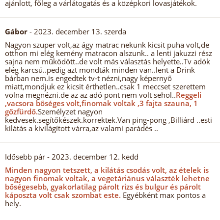
ajánlott, főleg a várlátogatás és a középkori lovasjátékok.
Gábor
- 2023. december 13. szerda
Nagyon szuper volt,az ágy matrac nekünk kicsit puha volt,de
otthon mi elég kemény matracon alszunk.. a lenti jakuzzi rész
sajna nem működött..de volt más választás helyette..Tv adók
elég karcsú..pedig azt mondták minden van..lent a Drink
bárban nem.is engedtek tv-t nézni,nagy képernyő
miatt,mondjuk ez kicsit érthetlen..csak 1 meccset szerettem
volna megnézni.de az az adó pont nem volt sehol..
Reggeli
,vacsora bőséges volt,finomak voltak ,3 fajta szauna, 1
gőzfürdő.
Személyzet nagyon
kedvesek.segítőkészek.korrektek.Van ping-pong ,Billiárd ..esti
kilátás a kivilágított várra,az valami parádés ..
Idősebb pár
- 2023. december 12. kedd
Minden nagyon tetszett, a kilátás csodás volt, az ételek is
nagyon finomak voltak, a vegetáriánus választék lehetne
bőségesebb, gyakorlatilag párolt rizs és bulgur és párolt
káposzta volt csak szombat este.
Egyébként max pontos a
hely.