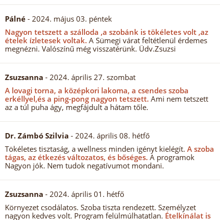
Pálné
- 2024. május 03. péntek
Nagyon tetszett a szálloda ,a szobánk is tökéletes volt ,az
ételek ízletesek voltak.
A Sümegi várat feltétlenül érdemes
megnézni. Valószínű még visszatérünk. Üdv.Zsuzsi
Zsuzsanna
- 2024. április 27. szombat
A lovagi torna, a középkori lakoma, a csendes szoba
erkéllyel,és a ping-pong nagyon tetszett.
Ami nem tetszett
az a túl puha ágy, megfájdult a hátam tőle.
Dr. Zámbó Szilvia
- 2024. április 08. hétfő
Tökéletes tisztaság, a wellness minden igényt kielégít.
A szoba
tágas, az étkezés változatos, és bőséges.
A programok
Nagyon jók. Nem tudok negatívumot mondani.
Zsuzsanna
- 2024. április 01. hétfő
Környezet csodálatos. Szoba tiszta rendezett. Személyzet
nagyon kedves volt. Program felülmúlhatatlan.
Ételkínálat is