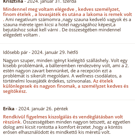
Krisztina
- 2024. január 31. szerda
Mindennel meg voltam elégedve , kedves személyzet,
finom ételek , a lovasjáték és utána a lakoma is remek volt
.
Ami negatívum számomra ,nagy szauna kedvelő vagyok és a
szauna mérete igen kicsi a hotel nagyságához képest,a
bejutáshoz sokat kell várni . De összeségében mindennel
elégedett voltam .
Idősebb pár
- 2024. január 29. hétfő
Nagyon szuper, minden igényt kielégítő szálláshely. Volt egy
kisebb problémánk, a bálteremben rendezvény volt, ami a 2.
estén nagyon zavart bennünket, de a recepción ezt a
problémát is sikerült megoldani. A wellness csodálatos, a
történelmi lovasjáték érdekes, színvonalas.
Az ételek
különlegesek és nagyon finomak, a személyzet kedves és
segítőkész.
Erika
- 2024. január 26. péntek
Rendkívül figyelmes kiszolgálás és vendèglátásban volt
rèszünk.
Összességében minden nagyon tetszett, az egyetlen
dolog ami kicsit rontotta a komfort èrzetet ,hogy a köntös
erősen elhasználódott ès mindkettő kis mèretű volt.