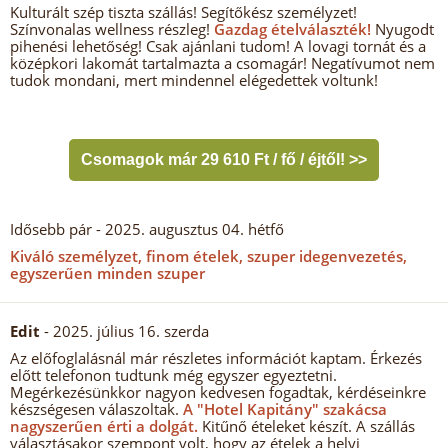
Kulturált szép tiszta szállás! Segítőkész személyzet!
Színvonalas wellness részleg!
Gazdag ételválaszték!
Nyugodt
pihenési lehetőség! Csak ajánlani tudom! A lovagi tornát és a
középkori lakomát tartalmazta a csomagár! Negatívumot nem
tudok mondani, mert mindennel elégedettek voltunk!
Csomagok már 29 610 Ft / fő / éjtől! >>
Idősebb pár
- 2025. augusztus 04. hétfő
Kiváló személyzet, finom ételek, szuper idegenvezetés,
egyszerűen minden szuper
Edit
- 2025. július 16. szerda
Az előfoglalásnál már részletes információt kaptam. Érkezés
előtt telefonon tudtunk még egyszer egyeztetni.
Megérkezésünkkor nagyon kedvesen fogadtak, kérdéseinkre
készségesen válaszoltak.
A "Hotel Kapitány" szakácsa
nagyszerűen érti a dolgát.
Kitűnő ételeket készít. A szállás
választásakor szempont volt, hogy az ételek a helyi