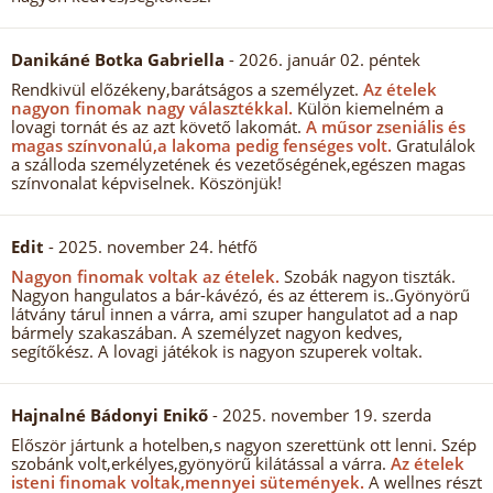
Danikáné Botka Gabriella
- 2026. január 02. péntek
Rendkivül előzékeny,barátságos a személyzet.
Az ételek
nagyon finomak nagy választékkal.
Külön kiemelném a
lovagi tornát és az azt követő lakomát.
A műsor zseniális és
magas színvonalú,a lakoma pedig fenséges volt.
Gratulálok
a szálloda személyzetének és vezetőségének,egészen magas
színvonalat képviselnek. Köszönjük!
Edit
- 2025. november 24. hétfő
Nagyon finomak voltak az ételek.
Szobák nagyon tiszták.
Nagyon hangulatos a bár-kávézó, és az étterem is..Gyönyörű
látvány tárul innen a várra, ami szuper hangulatot ad a nap
bármely szakaszában. A személyzet nagyon kedves,
segítőkész. A lovagi játékok is nagyon szuperek voltak.
Hajnalné Bádonyi Enikő
- 2025. november 19. szerda
Először jártunk a hotelben,s nagyon szerettünk ott lenni. Szép
szobánk volt,erkélyes,gyönyörű kilátással a várra.
Az ételek
isteni finomak voltak,mennyei sütemények.
A wellnes részt