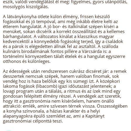
eszik, valódi vendéglátást él meg: figyelmes, gyors utánpótlás,
mosolygós kiszolgálás.
A látványkonyha ötlete külön élmény, frissen készülő
fogásokkal és jó tempóval, ami még inkább életre kelti az
étterem hangulatát. A jó bor- és italkínálat szépen kíséri a
menüket, sokan dicsérik a korrekt összeállítást és a kellemes
bárhangulatot. A változatos kínálat a klasszikus magyar
kedvencektől a könnyedebb fogásokig terjed, így a családok
és a párok is elégedetten állnak fel az asztaltól. A szálloda
kulináris birodalmának fontos pillére a Várcsárda is: a
történelmi környezetben tálalt ételek és a hangulat egyszerre
otthonos és különleges.
Az édességek után rendszeresen cukrász dicséret jár: a remek
desszertek nemcsak szépek, hanem valóban finomak, sok
vendég hoz is haza belőlük egy kis sümegi ízt. A középkori
lakoma fogások (libacomb) igazi időutazást jelentenek; a
lovagi program után a tálalás, a ritmus és az ízek mind egy
gondosan felépített élmény részei. A vendégek azt szeretik,
hogy itt a gasztronómia nem kísérőelem, hanem önálló
attrakció: emlék, amire szívesen térnek vissza. Összességében
a konyha színvonala, a házias karakter és a helyi
alapanyagokra épülő szemlélet az, ami a Kapitányt
gasztronómiai célponttá teszi.