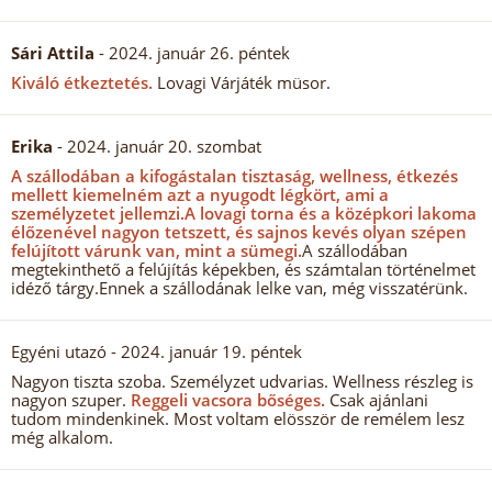
Sári Attila
- 2024. január 26. péntek
Kiváló étkeztetés.
Lovagi Várjáték müsor.
Erika
- 2024. január 20. szombat
A szállodában a kifogástalan tisztaság, wellness, étkezés
mellett kiemelném azt a nyugodt légkört, ami a
személyzetet jellemzi.
A lovagi torna és a középkori lakoma
élőzenével nagyon tetszett, és sajnos kevés olyan szépen
felújított várunk van, mint a sümegi.
A szállodában
megtekinthető a felújítás képekben, és számtalan történelmet
idéző tárgy.Ennek a szállodának lelke van, még visszatérünk.
Egyéni utazó
- 2024. január 19. péntek
Nagyon tiszta szoba. Személyzet udvarias. Wellness részleg is
nagyon szuper.
Reggeli vacsora bőséges.
Csak ajánlani
tudom mindenkinek. Most voltam elösször de remélem lesz
még alkalom.