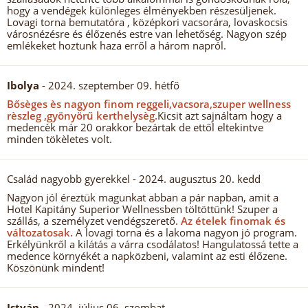
hogy a vendégek különleges élményekben részesüljenek.
Lovagi torna bemutatóra , középkori vacsorára, lovaskocsis
városnézésre és élőzenés estre van lehetőség. Nagyon szép
emlékeket hoztunk haza erről a három napról.
Ibolya
- 2024. szeptember 09. hétfő
Bősèges ès nagyon finom reggeli,vacsora,szuper wellness
rèszleg ,gyönyörű kerthelysèg.
Kicsit azt sajnáltam hogy a
medencèk már 20 orakkor bezártak de ettől eltekintve
minden tökèletes volt.
Család nagyobb gyerekkel
- 2024. augusztus 20. kedd
Nagyon jól éreztük magunkat abban a pár napban, amit a
Hotel Kapitány Superior Wellnessben töltöttünk! Szuper a
szállás, a személyzet vendégszerető.
Az ételek finomak és
változatosak.
A lovagi torna és a lakoma nagyon jó program.
Erkélyünkről a kilátás a várra csodálatos! Hangulatossá tette a
medence környékét a napközbeni, valamint az esti élőzene.
Köszönünk mindent!
István
- 2024. július 06. szombat