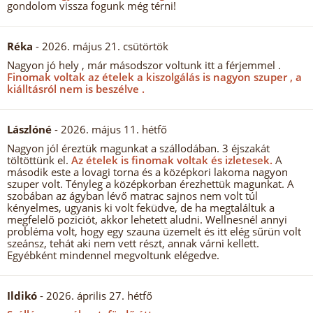
gondolom vissza fogunk még térni!
Réka
- 2026. május 21. csütörtök
Nagyon jó hely , már másodszor voltunk itt a férjemmel .
Finomak voltak az ételek a kiszolgálás is nagyon szuper , a
kiálltásról nem is beszélve .
Lászlóné
- 2026. május 11. hétfő
Nagyon jól éreztük magunkat a szállodában. 3 éjszakát
töltöttünk el.
Az ételek is finomak voltak és izletesek.
A
második este a lovagi torna és a középkori lakoma nagyon
szuper volt. Tényleg a középkorban érezhettük magunkat. A
szobában az ágyban lévő matrac sajnos nem volt túl
kényelmes, ugyanis ki volt feküdve, de ha megtaláltuk a
megfelelő poziciót, akkor lehetett aludni. Wellnesnél annyi
probléma volt, hogy egy szauna üzemelt és itt elég sűrün volt
szeánsz, tehát aki nem vett részt, annak várni kellett.
Egyébként mindennel megvoltunk elégedve.
Ildikó
- 2026. április 27. hétfő