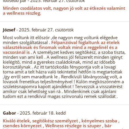
Idősebb pár
- 2025. február 27. csütörtök
Minden csodálatos volt, nagyon jó volt az étkezés valamint
a wellness részleg.
József
- 2025. február 27. csütörtök
Most voltunk itt először ,de nagyon meg voltunk elégedve
minden szolgáltatással .
Félpanzióval foglaltunk az ételek
választékosak és finomak voltak mind a reggelinél és a
vacsoránál is .
A személyzet kedves segítőkész, a szoba tiszta,
minden van ami kell . A wellness jól felszerelt minden igényt
kielégítő, mind a gyerekes családoknak, mind az idősebb
korosztálynak . Az itt tartózkodás fénypontja volt a lovagi
torna amit a telt házra való tekintettel hétfőn is megtartottak
,így erről sem maradtunk le . Rendkívüli látványosság volt, a
lovasok frenetikus teljesítményével ! Külön megköszönném a
születésnapomra kapott ajándékot ! Tervezzük a visszatérést
amikor csak lehetőség van rá . Mindenkinek csak ajánlani
tudom ezt a rendkívül magas színvonalú remek szállodát .
Gabor
- 2025. február 18. kedd
Kiváló ételek, segítőkész személyzet , kényelmes szoba ,
csendes környezet , Wellness részlege is szuper , bár