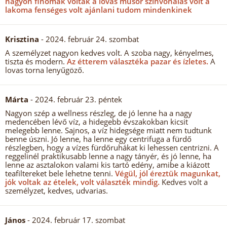
nagyon finomak voltak a lovas műsor színvonalas volt a
lakoma fenséges volt ajánlani tudom mindenkinek
Krisztina
- 2024. február 24. szombat
A személyzet nagyon kedves volt. A szoba nagy, kényelmes,
tiszta és modern.
Az étterem választéka pazar és ízletes.
A
lovas torna lenyűgöző.
Márta
- 2024. február 23. péntek
Nagyon szép a wellness részleg, de jó lenne ha a nagy
medencében lévő víz, a hidegebb évszakokban kicsit
melegebb lenne. Sajnos, a víz hidegsége miatt nem tudtunk
benne úszni. Jó lenne, ha lenne egy centrifuga a fürdő
részlegben, hogy a vízes fürdőruhákat ki lehessen centrizni. A
reggelinél praktikusabb lenne a nagy tányér, és jó lenne, ha
lenne az asztalokon valami kis tartó edény, amibe a kiázott
teafiltereket bele lehetne tenni.
Végül, jól éreztük magunkat,
jók voltak az ételek, volt választék mindig.
Kedves volt a
személyzet, kedves, udvarias.
János
- 2024. február 17. szombat