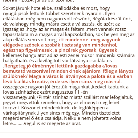
Sokat járunk hotelekbe, szállodákba és most, hogy
nyugdíjasok lettünk többet szeretnénk nyaralni. Ilyen
ellátásban még nem nagyon volt részünk, Régóta készültünk,
de valahogy mindig másra esett a választás, de azért az
igazság az ,hogy az ár magas és féltem ,mert vannak rossz
tapasztalataim a magas árral kapcsolatban, sok helyen még az
alap ellátás sem volt meg.
itt mindennel meg vagyunk
elégedve szépek a szobák tisztaság van mindenhol,
egésznap figyelmesek ,a pincérek gyorsak, ügyesek.
kellemes hangulatot ad az esti zenei műsor mindenki számára
hallgatható. és a kivilágított vár látványa csodálatos
.
Rengeteg jó élménnyel lettünk gazdagabbak/lovas
bemutató vacsorával mindenkinek ajánlom, főleg a lányos
szűlőknek/ Maga a város is látványos a palota és a várban
lévő kiállítás kreatív, érdekes ilyen sincs még máshol.
összegezve nagyon jól éreztük magunkat ,kedvet kaptunk a
lovas színházhoz ezért augusztus 11 -én
visszamegyünk,/Pintér színház miatt/ szállást már lefoglaltuk,
jegyet megvettük remélem, hogy az élményt még lehet
fokozni. Köszönet mindenkinek, de legfőképpen a
várkapitánynak ,ilyen sincs még egy. Minden tiszteletet
megérdemel ő és a családja. Nélküle nem jöhetett volna
létre.........Végül is ez megérte az árát.