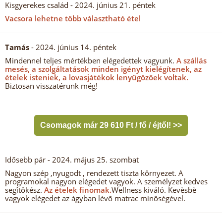
Kisgyerekes család
- 2024. június 21. péntek
Vacsora lehetne több választható étel
Tamás
- 2024. június 14. péntek
Mindennel teljes mértékben elégedettek vagyunk.
A szállás
mesés, a szolgáltatások minden igényt kielégítenek, az
ételek isteniek, a lovasjátékok lenyűgözőek voltak.
Biztosan visszatérünk még!
Csomagok már 29 610 Ft / fő / éjtől! >>
Idősebb pár
- 2024. május 25. szombat
Nagyon szép ,nyugodt , rendezett tiszta kôrnyezet. A
programokal nagyon elégedet vagyok. A személyzet kedves
segîtôkész.
Az ételek finomak.
Wellness kiváló. Kevèsbè
vagyok elégedet az ágyban lévõ matrac minôségével.