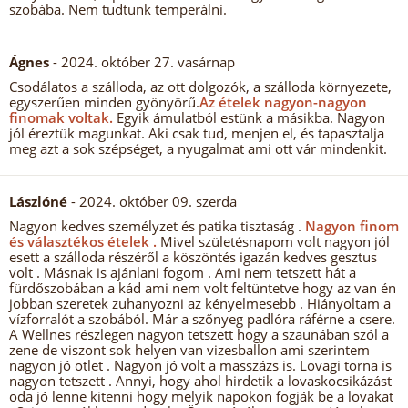
szobába. Nem tudtunk temperálni.
Ágnes
- 2024. október 27. vasárnap
Csodálatos a szálloda, az ott dolgozók, a szálloda környezete,
egyszerűen minden gyönyörű.
Az ételek nagyon-nagyon
finomak voltak.
Egyik ámulatból estünk a másikba. Nagyon
jól éreztük magunkat. Aki csak tud, menjen el, és tapasztalja
meg azt a sok szépséget, a nyugalmat ami ott vár mindenkit.
Lászlóné
- 2024. október 09. szerda
Nagyon kedves személyzet és patika tisztaság .
Nagyon finom
és választékos ételek .
Mivel születésnapom volt nagyon jól
esett a szálloda részéről a köszöntés igazán kedves gesztus
volt . Másnak is ajánlani fogom . Ami nem tetszett hát a
fürdőszobában a kád ami nem volt feltüntetve hogy az van én
jobban szeretek zuhanyozni az kényelmesebb . Hiányoltam a
vízforralót a szobából. Már a szőnyeg padlóra ráférne a csere.
A Wellnes részlegen nagyon tetszett hogy a szaunában szól a
zene de viszont sok helyen van vizesballon ami szerintem
nagyon jó ötlet . Nagyon jó volt a masszázs is. Lovagi torna is
nagyon tetszett . Annyi, hogy ahol hirdetik a lovaskocsikázást
oda jó lenne kitenni hogy melyik napokon fogják be a lovakat