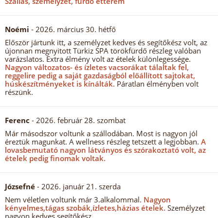
Szállás, személyzet, fürdő étterem
Noémi
- 2026. március 30. hétfő
Először jártunk itt, a személyzet kedves és segítőkész volt, az
újonnan megnyitott Türkiz SPA törökfürdő részleg valóban
varázslatos. Extra élmény volt az ételek különlegessége.
Nagyon változatos- és ízletes vacsorákat tálaltak fel,
reggelire pedig a saját gazdaságból előállított sajtokat,
húskészítményeket is kínálták.
Páratlan élményben volt
részünk.
Ferenc
- 2026. február 28. szombat
Már másodszor voltunk a szállodában. Most is nagyon jól
éreztük magunkat. A wellness részleg tetszett a legjobban.
A
lovasbemutató nagyon látványos és szórakoztató volt, az
ételek pedig finomak voltak.
Józsefné
- 2026. január 21. szerda
Nem véletlen voltunk már 3.alkalommal.
Nagyon
kényelmes,tágas szobák,ízletes,házias ételek.
Személyzet
nagyon kedves,segítőkész.