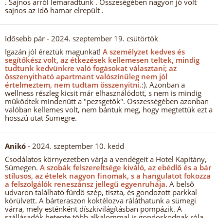
. Sajnos arról lemaradtunk . Összeségében nagyon jó volt
sajnos az idő hamar elrepült .
Idősebb pár
- 2024. szeptember 19. csütörtök
Igazán jól éreztük magunkat!
A személyzet kedves és
segítőkész volt, az étkezések kellemesen teltek, mindig
tudtunk kedvünkre való fogásokat választani; az
összenyitható apartmant valószínűleg nem jól
értelmeztem, nem tudtam összenyitni.
:). Azonban a
wellness részleg kicsit már elhasználódott, s nem is mindig
működtek mindenütt a "pezsgetők". Összességében azonban
valóban kellemes volt, nem bántuk meg, hogy megtettük ezt a
hosszú utat Sümegre.
Anikó
- 2024. szeptember 10. kedd
Csodálatos környezetben várja a vendégeit a Hotel Kapitány,
Sümegen.
A szobák felszereltsége kiváló, az ebédlő és a bár
stílusos, az ételek nagyon finomak, s a hangulatot fokozza
a felszolgálók reneszánsz jellegű egyenruhája.
A belső
udvaron található fürdő szép, tiszta, és gondozott parkkal
körülvett. A bárteraszon koktélozva ráláthatunk a sümegi
várra, mely esténként díszkivilágításban pompázik. A
szállásadók hetente több alkalommal is gondoskodnak róla,