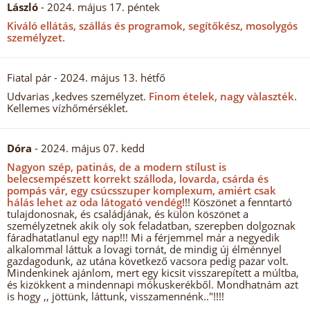
László
- 2024. május 17. péntek
Kiváló ellátás, szállás és programok, segítőkész, mosolygós
személyzet.
Fiatal pár
- 2024. május 13. hétfő
Udvarias ,kedves személyzet.
Finom ételek, nagy vàlaszték.
Kellemes vízhőmérséklet.
Dóra
- 2024. május 07. kedd
Nagyon szép, patinás, de a modern stílust is
belecsempészett korrekt szálloda, lovarda, csárda és
pompás vár, egy csúcsszuper komplexum, amiért csak
hálás lehet az oda látogató vendég!
!! Köszönet a fenntartó
tulajdonosnak, és családjának, és külön köszönet a
személyzetnek akik oly sok feladatban, szerepben dolgoznak
fáradhatatlanul egy nap!!! Mi a férjemmel már a negyedik
alkalommal láttuk a lovagi tornát, de mindig új élménnyel
gazdagodunk, az utána következő vacsora pedig pazar volt.
Mindenkinek ajánlom, mert egy kicsit visszarepített a múltba,
és kizökkent a mindennapi mókuskerékből. Mondhatnám azt
is hogy ,, jöttünk, láttunk, visszamennénk.."!!!!