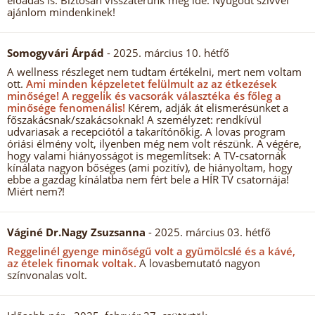
előadás is. Biztosan visszatérünk még ide. Nyugodt szívvel
ajánlom mindenkinek!
Somogyvári Árpád
- 2025. március 10. hétfő
A wellness részleget nem tudtam értékelni, mert nem voltam
ott.
Ami minden képzeletet felülmult az az étkezések
minősége!
A reggelik és vacsorák választéka és főleg a
minősége fenomenális!
Kérem, adják át elismerésünket a
főszakácsnak/szakácsoknak! A személyzet: rendkívül
udvariasak a recepciótól a takarítónőkig. A lovas program
óriási élmény volt, ilyenben még nem volt részünk. A végére,
hogy valami hiányosságot is megemlítsek: A TV-csatornák
kínálata nagyon bőséges (ami pozitív), de hiányoltam, hogy
ebbe a gazdag kínálatba nem fért bele a HÍR TV csatornája!
Miért nem?!
Váginé Dr.Nagy Zsuzsanna
- 2025. március 03. hétfő
Reggelinél gyenge minőségű volt a gyümölcslé és a kávé,
az ételek finomak voltak.
A lovasbemutató nagyon
színvonalas volt.