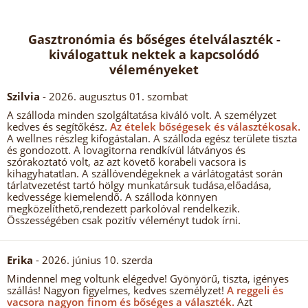
Gasztronómia és bőséges ételválaszték -
kiválogattuk nektek a kapcsolódó
véleményeket
Szilvia
- 2026. augusztus 01. szombat
A szálloda minden szolgáltatása kiváló volt. A személyzet
kedves és segítőkész.
Az ételek bőségesek és választékosak.
A wellnes részleg kifogástalan. A szálloda egész területe tiszta
és gondozott. A lovagitorna rendkívül látványos és
szórakoztató volt, az azt követő korabeli vacsora is
kihagyhatatlan. A szállóvendégeknek a várlátogatást során
tárlatvezetést tartó hölgy munkatársuk tudása,előadása,
kedvessége kiemelendő. A szálloda könnyen
megközelíthető,rendezett parkolóval rendelkezik.
Összességében csak pozitív véleményt tudok írni.
Erika
- 2026. június 10. szerda
Mindennel meg voltunk elégedve! Gyönyörű, tiszta, igényes
szállás! Nagyon figyelmes, kedves személyzet!
A reggeli és
vacsora nagyon finom és bőséges a választék.
Azt