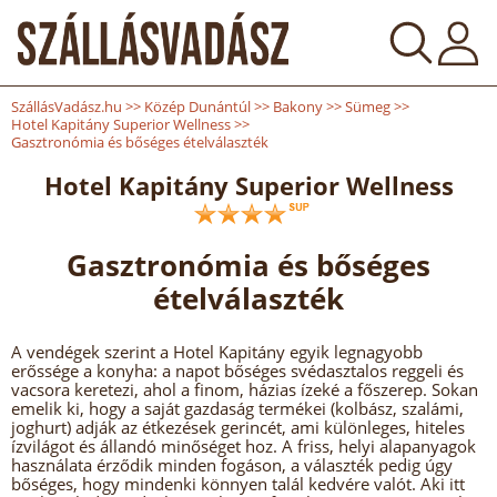
SzállásVadász.hu
>>
Közép Dunántúl
>>
Bakony
>>
Sümeg
>>
Hotel Kapitány Superior Wellness
>>
Gasztronómia és bőséges ételválaszték
Hotel Kapitány Superior Wellness
Gasztronómia és bőséges
ételválaszték
A vendégek szerint a Hotel Kapitány egyik legnagyobb
erőssége a konyha: a napot bőséges svédasztalos reggeli és
vacsora keretezi, ahol a finom, házias ízeké a főszerep. Sokan
emelik ki, hogy a saját gazdaság termékei (kolbász, szalámi,
joghurt) adják az étkezések gerincét, ami különleges, hiteles
ízvilágot és állandó minőséget hoz. A friss, helyi alapanyagok
használata érződik minden fogáson, a választék pedig úgy
bőséges, hogy mindenki könnyen talál kedvére valót. Aki itt