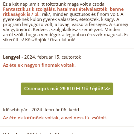
Ez a két nap ,amit itt töltöttünk maga volt a csoda.
Fantasztikus kiszolgálás, hatalmas ételválaszték, benne
ritkaságok is / pl.
: rák/, minden gusztusos és finom volt. A
gyerekeknek külön gyerek választék, etetőszék, kiságy. A
program lenyűgöző volt, a lovagi vacsora fenséges. A sümegi
vár gyönyörű. Kedves , szolgálatkész személyzet. Minden
arról szólt, hogy a vendégek a legjobban érezzék magukat. Ez
sikerült is! Köszönjük ! Gratulálunk!
Lengyel
- 2024. február 15. csütörtök
Az ételek nagyon finomak voltak.
Csomagok már 29 610 Ft / fő / éjtől! >>
Idősebb pár
- 2024. február 06. kedd
Az ételek kitűnőek voltak, a wellness túl zsúfolt.