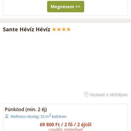
Megnézem >>
Sante Hévíz Hévíz
Mutasd a térképen
Pünkösd (min. 2 éj)
2
Wellness részleg: 25 m
beltéren
69 800 Ft / 2 fő / 2 éjtől
csodás reggelivel