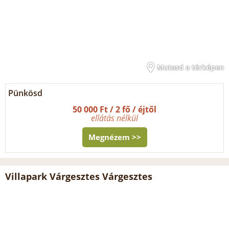
Mutasd a térképen
Pünkösd
50 000 Ft / 2 fő / éjtől
ellátás nélkül
Megnézem >>
Villapark Várgesztes Várgesztes