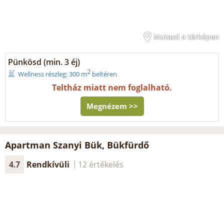
Mutasd a térképen
Pünkösd (min. 3 éj)
2
Wellness részleg: 300 m
beltéren
Teltház miatt nem foglalható.
Megnézem >>
Apartman Szanyi Bük, Bükfürdő
4.7
Rendkívüli
12 értékelés