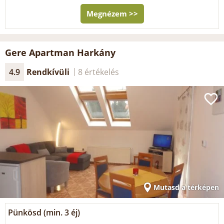
Megnézem >>
Gere Apartman Harkány
4.9
Rendkívüli
8 értékelés
Mutasd a térképen
Pünkösd (min. 3 éj)