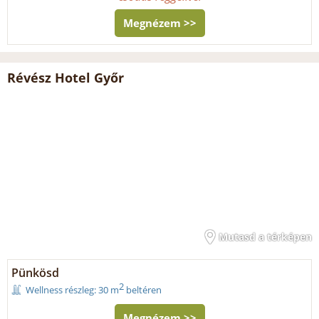
Megnézem >>
Révész Hotel Győr
Mutasd a térképen
Pünkösd
2
Wellness részleg: 30 m
beltéren
Megnézem >>