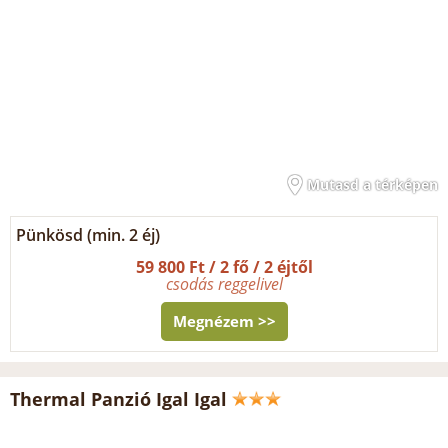
Mutasd a térképen
Pünkösd (min. 2 éj)
59 800 Ft / 2 fő / 2 éjtől
csodás reggelivel
Megnézem >>
Thermal Panzió Igal Igal