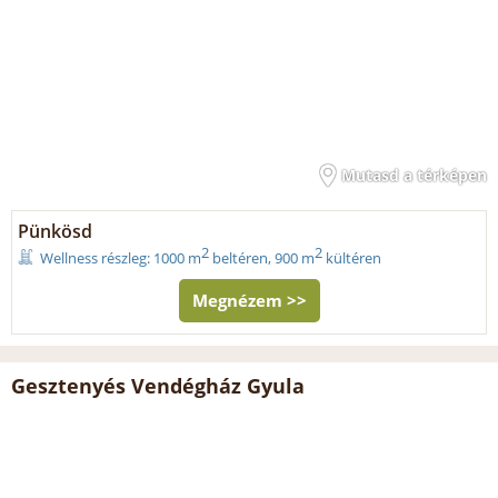
Mutasd a térképen
Pünkösd
2
2
Wellness részleg: 1000 m
beltéren, 900 m
kültéren
Megnézem >>
Gesztenyés Vendégház Gyula