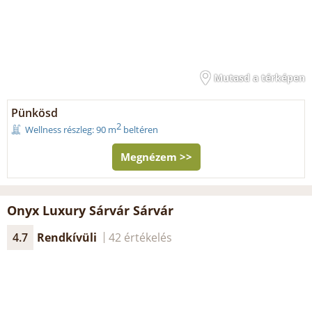
Mutasd a térképen
Pünkösd
2
Wellness részleg: 90 m
beltéren
Megnézem >>
Onyx Luxury Sárvár Sárvár
4.7
Rendkívüli
42 értékelés