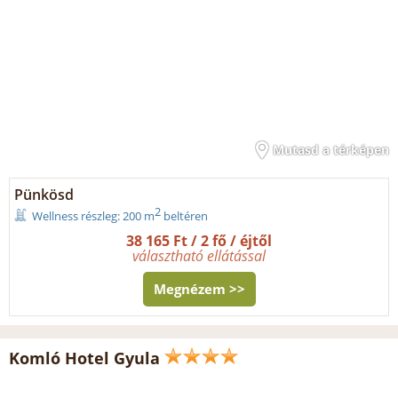
Mutasd a térképen
Pünkösd
2
Wellness részleg: 200 m
beltéren
38 165 Ft / 2 fő / éjtől
választható ellátással
Megnézem >>
Komló Hotel Gyula