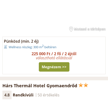
Mutasd a térképen
Pünkösd (min. 2 éj)
2
Wellness részleg: 300 m
beltéren
225 000 Ft / 2 fő / 2 éjtől
választható ellátással
Megnézem >>
Hárs Thermál Hotel Gyomaendrőd
4.8
Rendkívüli
50 értékelés