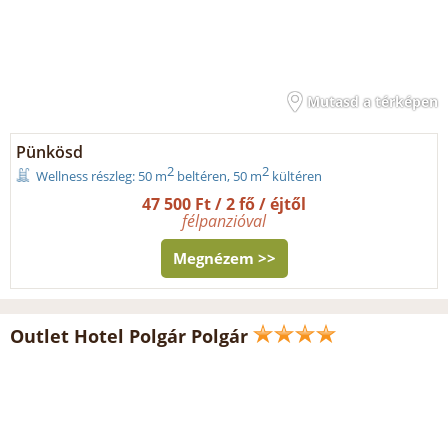
Mutasd a térképen
Pünkösd
2
2
Wellness részleg: 50 m
beltéren, 50 m
kültéren
47 500 Ft / 2 fő / éjtől
félpanzióval
Megnézem >>
Outlet Hotel Polgár Polgár