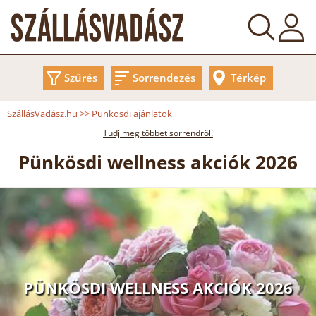
Szűrés
Sorrendezés
Térkép
SzállásVadász.hu
>>
Pünkösdi ajánlatok
Tudj meg többet sorrendről!
Pünkösdi wellness akciók 2026
PÜNKÖSDI WELLNESS AKCIÓK 2026