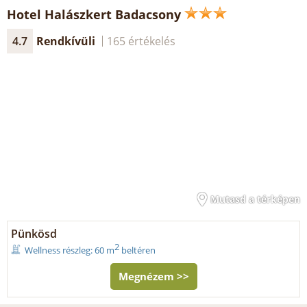
Hotel Halászkert Badacsony
4.7
Rendkívüli
165 értékelés
Mutasd a térképen
Pünkösd
2
Wellness részleg: 60 m
beltéren
Megnézem >>