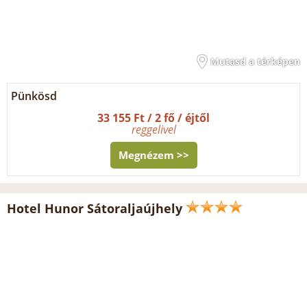
Mutasd a térképen
Pünkösd
33 155 Ft / 2 fő / éjtől
reggelivel
Megnézem >>
Hotel Hunor Sátoraljaújhely