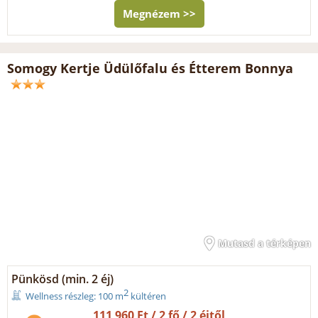
Megnézem >>
Somogy Kertje Üdülőfalu és Étterem Bonnya
Mutasd a térképen
Pünkösd (min. 2 éj)
2
Wellness részleg: 100 m
kültéren
111 960 Ft / 2 fő / 2 éjtől