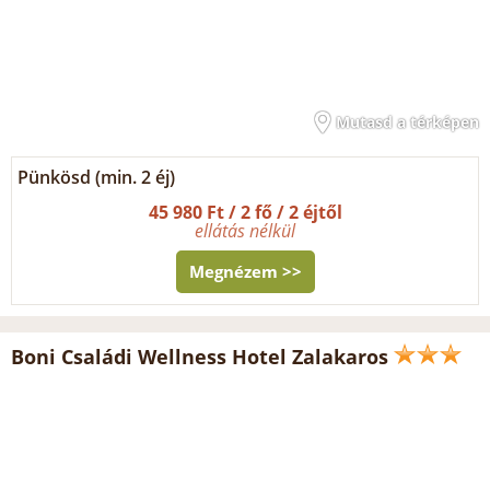
Mutasd a térképen
Pünkösd (min. 2 éj)
45 980 Ft / 2 fő / 2 éjtől
ellátás nélkül
Megnézem >>
Boni Családi Wellness Hotel Zalakaros