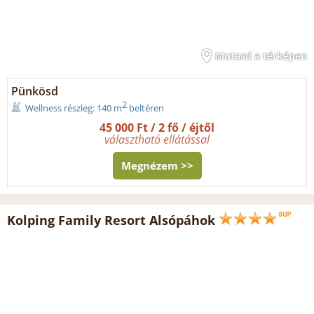
Mutasd a térképen
Pünkösd
2
Wellness részleg: 140 m
beltéren
45 000 Ft / 2 fő / éjtől
választható ellátással
Megnézem >>
Kolping Family Resort Alsópáhok