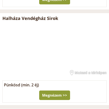
Halháza Vendégház Sirok
Mutasd a térképen
Pünkösd (min. 2 éj)
Megnézem >>