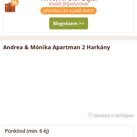
kiváló félpanzióval
Jelentkezz be a jobb árért!
Megnézem >>
Andrea & Mónika Apartman 2 Harkány
Mutasd a térképen
Pünkösd (min. 6 éj)