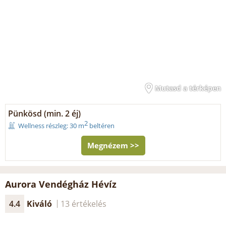
Mutasd a térképen
Pünkösd (min. 2 éj)
2
Wellness részleg: 30 m
beltéren
Megnézem >>
Aurora Vendégház Hévíz
4.4
Kiváló
13 értékelés