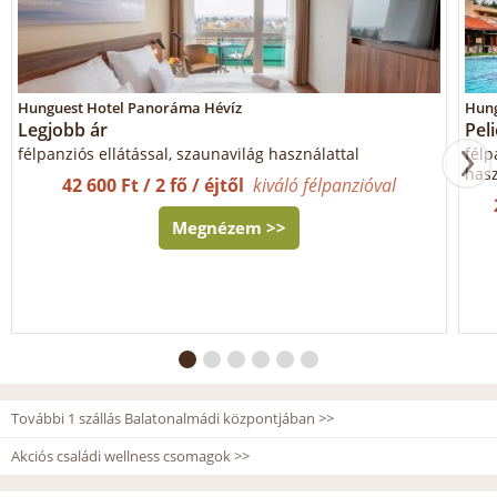
Hunguest Hotel Panoráma Hévíz
Hung
Legjobb ár
Pel
félpanziós ellátással, szaunavilág használattal
félp
hasz
42 600 Ft / 2 fő / éjtől
kiváló félpanzióval
Megnézem >>
További 1 szállás Balatonalmádi központjában >>
Akciós családi wellness csomagok >>