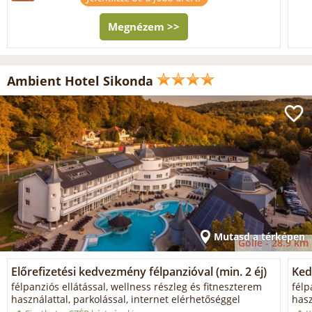
Megnézem >>
Ambient Hotel Sikonda
Mutasd a térképen
Gölle -
28.9 km
Előrefizetési kedvezmény félpanzióval (min. 2 éj)
Ked
félpanziós ellátással, wellness részleg és fitneszterem
félp
használattal, parkolással, internet elérhetőséggel
hasz