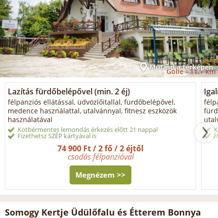
Mutasd a térképen
Gölle -
11.1 km
Lazítás fürdőbelépővel (min. 2 éj)
Igal
félpanziós ellátással, üdvözlőitallal, fürdőbelépővel,
félp
medence használattal, utalvánnyal, fitnesz eszközök
fürd
használatával
utal
Kötbérmentes lemondás érkezés előtt 21 nappal
K
Fizethetsz SZÉP kártyával is
F
74 900 Ft / 2 fő / 2 éjtől
csodás félpanzióval
Megnézem >>
Somogy Kertje Üdülőfalu és Étterem Bonnya