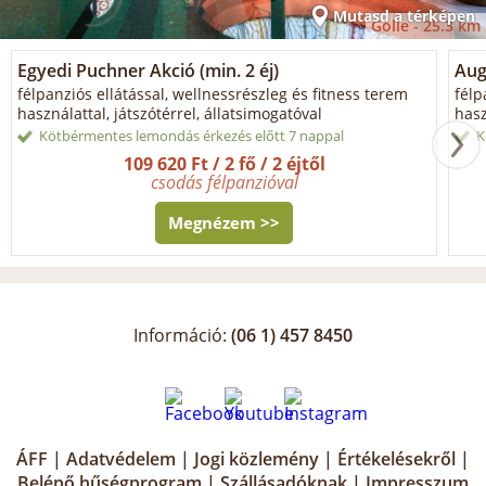
Mutasd a térképen
Gölle -
25.3 km
Egyedi Puchner Akció (min. 2 éj)
Aug
félpanziós ellátással, wellnessrészleg és fitness terem
félp
használattal, játszótérrel, állatsimogatóval
hasz
Kötbérmentes lemondás érkezés előtt 7 nappal
K
109 620 Ft / 2 fő / 2 éjtől
csodás félpanzióval
Megnézem >>
Információ:
(06 1) 457 8450
ÁFF
|
Adatvédelem
|
Jogi közlemény
|
Értékelésekről
|
Belépő hűségprogram
|
Szállásadóknak
|
Impresszum