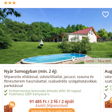
Mutasd a térképen
Gölle -
16.4 km
Nyár Somogyban (min. 2 éj)
Aug
félpanziós ellátással, üdvözlőitallal, jacuzzi, szauna és
vála
fitneszterem használattal, szabadidős szolgáltatásokkal,
szab
parkolással
K
F
Kötbérmentes lemondás érkezés előtt 30 nappal
Fizethetsz SZÉP kártyával is
91 485 Ft / 2 fő / 2 éjtől
kiváló félpanzióval
Jelentkezz be a jobb árért!