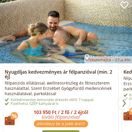
Mutasd a térképen
Kiskunmajsa -
27.4 km
Nyugdíjas kedvezményes ár félpanzióval (min. 2
Ked
éj)
félp
félpanziós ellátással, wellnessrészleg és fitneszterem
Erz
használattal, Szent Erzsébet Gyógyfürdő medencéinek
park
használatával, parkolással
K
F
Kötbérmentes lemondás érkezés előtt 7 nappal
Fizethetsz SZÉP kártyával is
103 950 Ft / 2 fő / 2 éjtől
kiváló félpanzióval
Jelentkezz be a jobb árért!