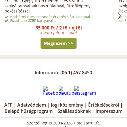
Erzsébet Gyógyfürdő medence és szauna
Erz
szolgáltatásainak használatával, fürdőköpeny
szol
bekészítéssel
beké
Kötbérmentes lemondás érkezés előtt 7 nappal
K
Fizethetsz SZÉP kártyával is
F
65 000 Ft / 2 fő / éjtől
kiváló félpanzióval
Megnézem >>
Információ:
(06 1) 457 8450
ÁFF
|
Adatvédelem
|
Jogi közlemény
|
Értékelésekről
|
Belépő hűségprogram
|
Szállásadóknak
|
Impresszum
Szerzői jog © 2004-2026 Hotelstart Kft.