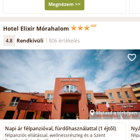
Megnézem >>
Hotel Elixír Mórahalom
4.8
Rendkívüli
806 értékelés
Mutasd a térképen
Kiskunmajsa -
27.3 km
Napi ár félpanzióval, fürdőhasználattal (1 éjtől)
Nyá
félpanziós ellátással, wellnessrészleg és a Szent
félp