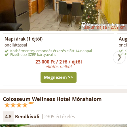
Mutasd a térképen
Kiskunmajsa -
27.1 km
Napi árak (1 éjtől)
Aug
önellátással
önel
Kötbérmentes lemondás érkezés előtt 14 nappal
K
Fizethetsz SZÉP kártyával is
F
23 000 Ft / 2 fő / éjtől
ellátás nélkül
Megnézem >>
Colosseum Wellness Hotel Mórahalom
4.8
Rendkívüli
2305 értékelés