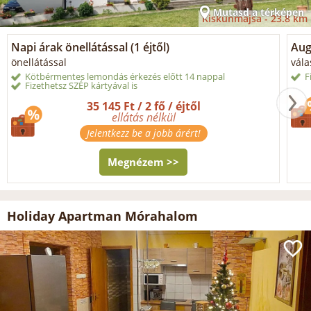
Mutasd a térképen
Kiskunmajsa -
23.8 km
Napi árak önellátással (1 éjtől)
Aug
önellátással
vála
Kötbérmentes lemondás érkezés előtt 14 nappal
F
Fizethetsz SZÉP kártyával is
35 145 Ft / 2 fő / éjtől
ellátás nélkül
Jelentkezz be a jobb árért!
Megnézem >>
Holiday Apartman Mórahalom