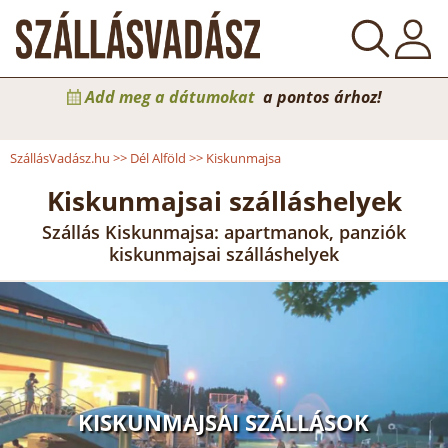
Add meg a dátumokat
a pontos árhoz!
SzállásVadász.hu
>>
Dél Alföld
>>
Kiskunmajsa
Kiskunmajsai szálláshelyek
Szállás Kiskunmajsa: apartmanok, panziók
kiskunmajsai szálláshelyek
KISKUNMAJSAI SZÁLLÁSOK