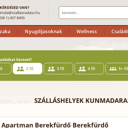
KÉRDÉSED VAN?
iroda@szallasvadasz.hu
(06 1) 457 8450
szaka
Nyugdíjasoknak
Wellness
Család
szobákat keresel?
fő
2 fő
3 fő
4 fő
5+ f
SZÁLLÁSHELYEK KUNMADARA
 Apartman Berekfürdő Berekfürdő