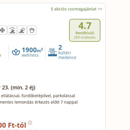
5 akciós csomagajánlat >>
4.7
Rendkívüli
289 értékelés
2
1900
2
m
kültéri
a
wellness
medence
 23.
(min. 2 éj)
 ellátással, fürdőbelépővel, parkolással
mentes lemondás érkezés előtt 7 nappal
00 Ft-tól