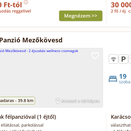
 Ft-tól
30 00
sodás reggelivel
2 fő / éj
c
Megnézem >>
 Panzió Mezőkövesd
19
szoba
adaras -
39.8 km
Mutasd a térképen
ak félpanzióval
(1 éjtől)
Karácso
 ellátással, parkolással
választhat