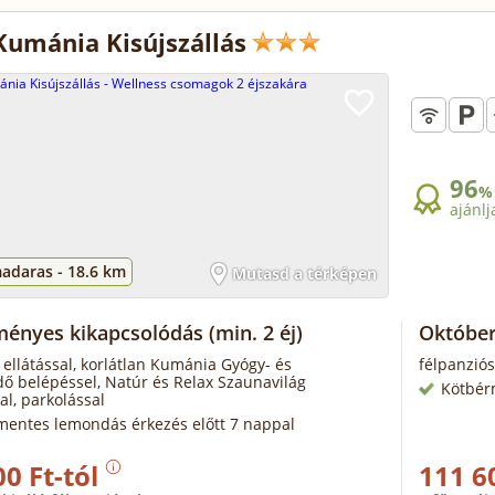
Kumánia Kisújszállás
96
%
ajánlj
adaras -
18.6 km
Mutasd a térképen
ényes kikapcsolódás
(min. 2 éj)
Október
 ellátással, korlátlan Kumánia Gyógy- és
félpanziós
ő belépéssel, Natúr és Relax Szaunavilág
Kötbér
al, parkolással
mentes lemondás érkezés előtt 7 nappal
00 Ft-tól
111 6