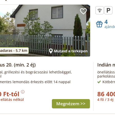
4
ajánd
adaras -
5.7 km
Mutasd a térképen
us 20.
(min. 2 éj)
Indián 
al, grillezési és bográcsozási lehetőséggel,
önellátáss
l
parkolássa
mentes lemondás érkezés előtt 14 nappal
Kötbér
 Ft-tól
86 40
ellátás nélkül
4 fő / 3 éj
Megnézem >>