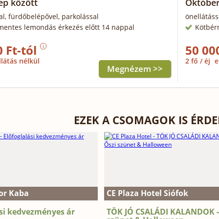
ep között
Október
al, fürdőbelépővel, parkolással
önellátáss
mentes lemondás érkezés előtt 14 nappal
Kötbér
 Ft-tól
50 00
llátás nélkül
2 fő / éj
e
Megnézem >>
EZEK A CSOMAGOK IS ÉRD
jor Kaba
CE Plaza Hotel Siófok
ási kedvezményes ár
TÖK JÓ CSALÁDI KALANDOK -