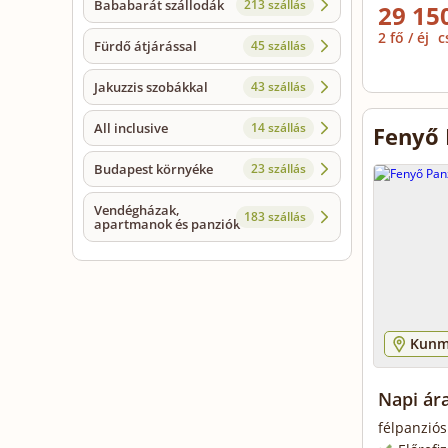
Bababarát szállodák
213 szállás
29 150
2 fő / éj
c
Fürdő átjárással
45 szállás
Jakuzzis szobákkal
43 szállás
All inclusive
14 szállás
Fenyő
Budapest környéke
23 szállás
Vendégházak,
183 szállás
apartmanok és panziók
Kunm
Napi ár
félpanziós