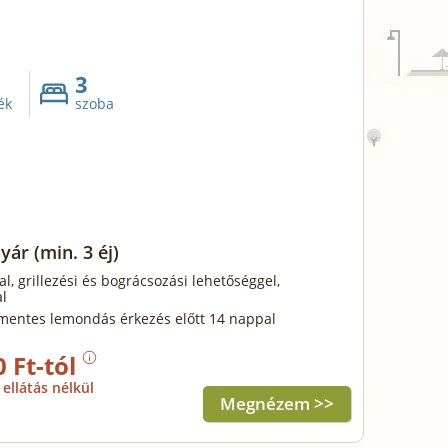
3
ék
szoba
nyár
(min. 3 éj)
al, grillezési és bográcsozási lehetőséggel,
l
mentes lemondás érkezés előtt 14 nappal
0 Ft-tól
ellátás nélkül
Megnézem >>