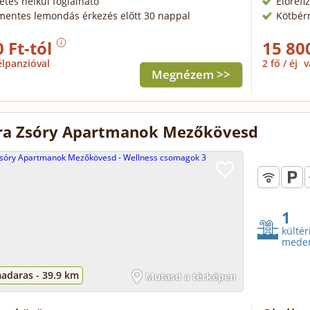
zetés nélkül foglalható
Előrefi
mentes lemondás érkezés előtt 30 nappal
Kötbér
 Ft-tól
15 80
élpanzióval
2 fő / éj
v
Megnézem >>
ra Zsóry Apartmanok Mezőkövesd
1
kültér
mede
adaras -
39.9 km
Mutasd a térképen