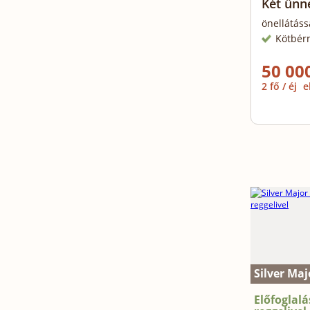
Két ünn
önellátáss
Kötbér
50 000
2 fő / éj
e
Silver Ma
Előfoglal