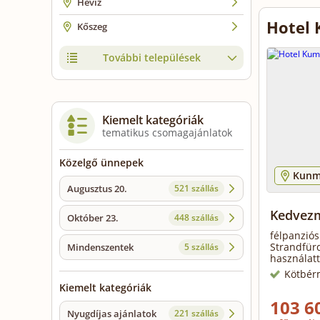
Hévíz
Hotel 
Kőszeg
További települések
Kiemelt kategóriák
tematikus csomagajánlatok
Közelgő ünnepek
Kunm
Augusztus 20.
521 szállás
Kedvezm
Október 23.
448 szállás
félpanziós
Strandfürd
Mindenszentek
5 szállás
használatt
Kötbér
Kiemelt kategóriák
103 6
Nyugdíjas ajánlatok
221 szállás