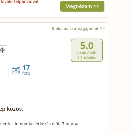
kiváló félpanzióval
Megnézem >>
5 akciós csomagajánlat >>
5.0
Rendkívüli
8 értékelés
17
fotó
ep között
mentes lemondás érkezés előtt 7 nappal