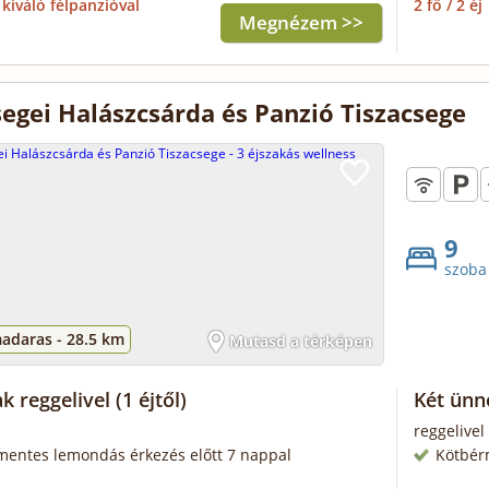
kiváló félpanzióval
2 fő / 2 éj
Megnézem >>
segei Halászcsárda és Panzió Tiszacsege
9
szoba
adaras -
28.5 km
Mutasd a térképen
ak reggelivel
(1 éjtől)
Két ünn
reggelivel
mentes lemondás érkezés előtt 7 nappal
Kötbér