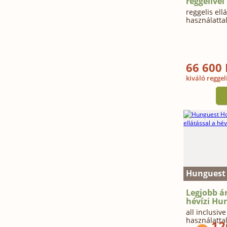
reggelivel
reggelis ell
használattal
66 600 F
kiváló reggel
Hunguest 
Legjobb ár
hévízi Hu
all inclusiv
használatta
12