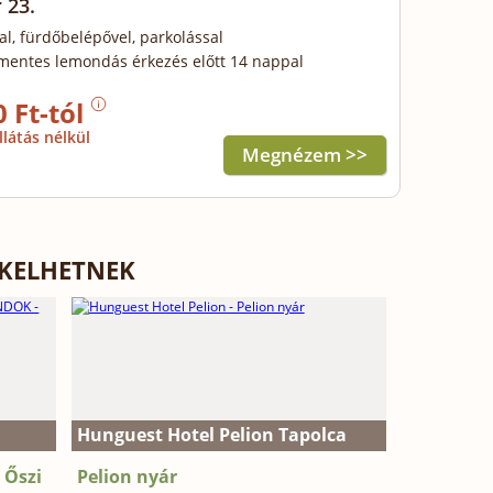
 23.
al, fürdőbelépővel, parkolással
mentes lemondás érkezés előtt 14 nappal
0 Ft-tól
llátás nélkül
Megnézem >>
EKELHETNEK
Hunguest Hotel Pelion Tapolca
 Őszi
Pelion nyár