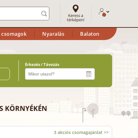
Keress a
térképen!
i csomagok
Nyaralás
Balaton
Érkezés / Távozás
ő
S KÖRNYÉKÉN
3 akciós csomagajánlat >>