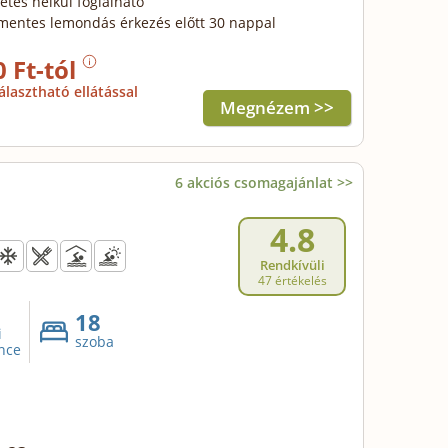
zetés nélkül foglalható
mentes lemondás érkezés előtt 30 nappal
0 Ft-tól
álasztható ellátással
Megnézem >>
6 akciós csomagajánlat >>
4.8
Rendkívüli
47 értékelés
18
i
szoba
nce