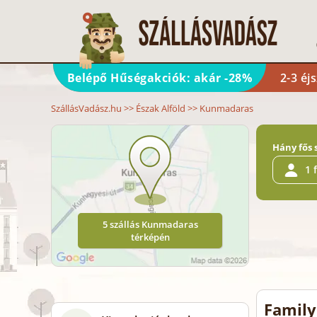
Belépő Hűségakciók: akár -28%
2-3 éj
SzállásVadász.hu
>>
Észak Alföld
>>
Kunmadaras
Hány fős 
1 
5 szállás Kunmadaras
térképén
Family