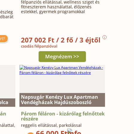
félpanziós ellátással, wellness sziget és
fitneszterem használattal, élőzenés
estekkel, gyermek programokkal
részleg
ádbarát
207 002 Ft / 2 fő / 3 éjtől
rt!
csodás félpanzióval
Megnézem >>
Napsugár Kenézy Lux Apartman
olca
Vendégházak Hajdúszoboszló
cán
Párom féláron - kizárólag felnőttek
részére
álattal,
reggelis ellátással, parkolással
66 000 Ft