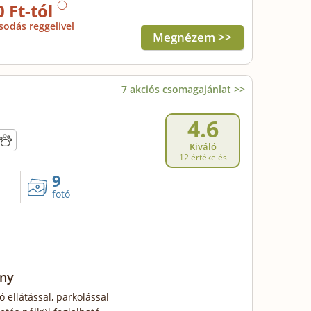
0 Ft-tól
sodás reggelivel
Megnézem >>
7 akciós csomagajánlat >>
4.6
Kiváló
12 értékelés
9
fotó
ny
ó ellátással, parkolással