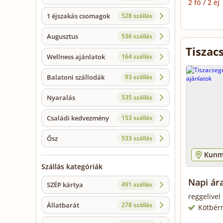
2 fő / 2 éj
1 éjszakás csomagok
528 szállás
Augusztus
536 szállás
Tiszac
Wellness ajánlatok
164 szállás
Balatoni szállodák
93 szállás
Nyaralás
535 szállás
Családi kedvezmény
153 szállás
Ősz
533 szállás
Kunm
Szállás kategóriák
Napi ár
SZÉP kártya
491 szállás
reggelivel
Állatbarát
278 szállás
Kötbér