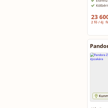
Előrefi
Kötbér
23 600
2 fő / éj
f
Pando
Kunm