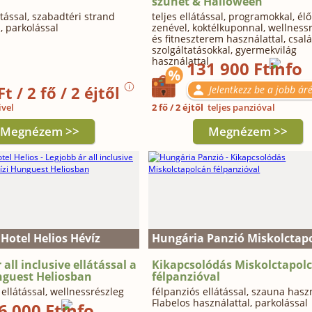
szünet & Halloween
átással, szabadtéri strand
teljes ellátással, programokkal, élő
, parkolással
zenével, koktélkuponnal, wellness
és fitneszterem használattal, csal
szolgáltatásokkal, gyermekvilág
használattal
131 900 Ft
t / 2 fő / 2 éjtől
Jelentkezz be a jobb áré
ivel
2 fő / 2 éjtől
teljes panzióval
Megnézem >>
Megnézem >>
Hotel Helios Hévíz
Hungária Panzió Miskolctap
 all inclusive ellátással a
Kikapcsolódás Miskolctapol
nguest Heliosban
félpanzióval
e ellátással, wellnessrészleg
félpanziós ellátással, szauna haszn
l
Flabelos használattal, parkolással
6 000 Ft