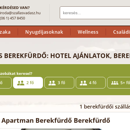
KÉRDÉSED VAN?
iroda@szallasvadasz.hu
(06 1) 457 8450
szaka
Nyugdíjasoknak
Wellness
Család
S BEREKFÜRDŐ: HOTEL AJÁNLATOK, BER
szobákat keresel?
fő
2 fő
3 fő
4 fő
5+ f
1 berekfürdői szállá
 Apartman Berekfürdő Berekfürdő