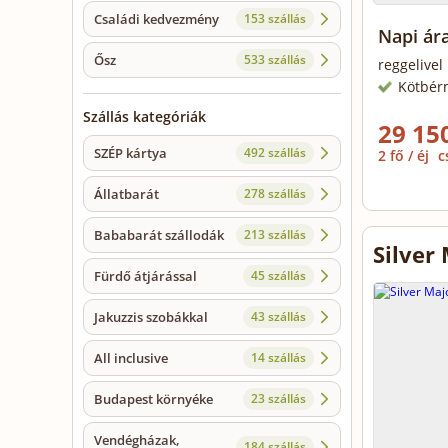
Családi kedvezmény
153 szállás
Napi ár
Ősz
533 szállás
reggelivel
Kötbér
Szállás kategóriák
29 150
SZÉP kártya
492 szállás
2 fő / éj
c
Állatbarát
278 szállás
Bababarát szállodák
213 szállás
Silver
Fürdő átjárással
45 szállás
Jakuzzis szobákkal
43 szállás
All inclusive
14 szállás
Budapest környéke
23 szállás
Vendégházak,
184 szállás