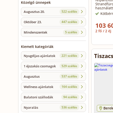
Közelgő ünnepek
Strandfürd
használatt
Augusztus 20.
522 szállás
Kötbér
Október 23.
447 szállás
103 6
2 fő / 2 éj
Mindenszentek
5 szállás
Kiemelt kategóriák
Tiszac
Nyugdíjas ajánlatok
221 szállás
1 éjszakás csomagok
529 szállás
Augusztus
537 szállás
Wellness ajánlatok
164 szállás
Balatoni szállodák
94 szállás
Nyaralás
536 szállás
Berek