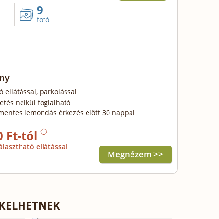
9
fotó
ny
ó ellátással, parkolással
zetés nélkül foglalható
mentes lemondás érkezés előtt 30 nappal
0 Ft-tól
álasztható ellátással
Megnézem >>
EKELHETNEK