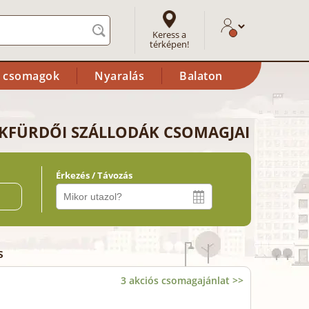
Keress a
térképen!
i csomagok
Nyaralás
Balaton
EKFÜRDŐI SZÁLLODÁK CSOMAGJAI
Érkezés / Távozás
ő
s
3 akciós csomagajánlat >>