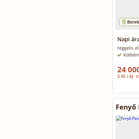
Berek
Napi ára
reggelis el
Kötbér
24 000
2 fő / éj
c
Fenyő