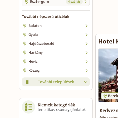
Esztergom
4 szállás
További népszerű úticélok
Balaton
Gyula
Hotel 
Hajdúszoboszló
Harkány
Hévíz
Kőszeg
További települések
Berek
Kiemelt kategóriák
tematikus csomagajánlatok
Kedvezm
félpanziós