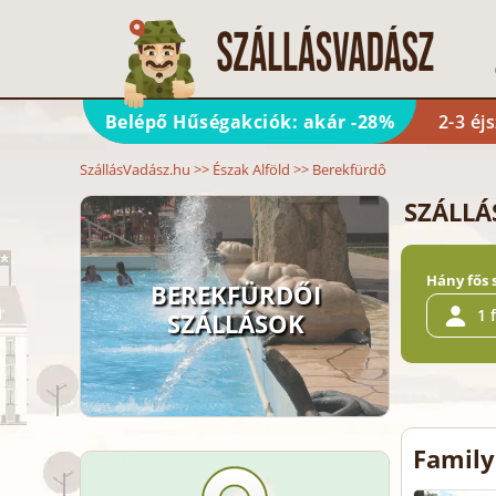
Belépő Hűségakciók: akár -28%
2-3 éj
SzállásVadász.hu
>>
Észak Alföld
>>
Berekfürdô
SZÁLLÁ
Hány fős 
BEREKFÜRDŐI
1 
SZÁLLÁSOK
Family