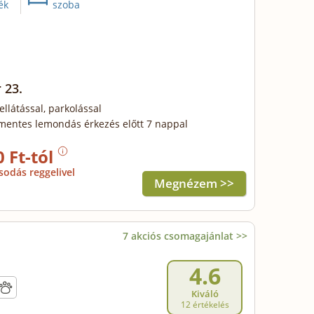
ék
szoba
 23.
ellátással, parkolással
mentes lemondás érkezés előtt 7 nappal
0 Ft-tól
sodás reggelivel
Megnézem >>
7 akciós csomagajánlat >>
4.6
Kiváló
12 értékelés