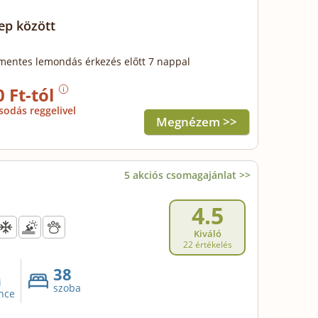
ep között
mentes lemondás érkezés előtt 7 nappal
0 Ft-tól
sodás reggelivel
Megnézem >>
5 akciós csomagajánlat >>
4.5
Kiváló
22 értékelés
38
i
szoba
nce