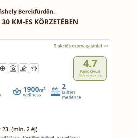
áshely Berekfürdőn.
 30 KM-ES KÖRZETÉBEN
5 akciós csomagajánlat >>
4.7
Rendkívüli
289 értékelés
2
1900
2
m
kültéri
a
wellness
medence
 23.
(min. 2 éj)
 ellátással, fürdőbelépővel, parkolással