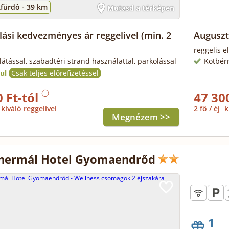
fürdô -
39 km
Mutasd a térképen
alási kedvezményes ár reggelivel
(min. 2
Auguszt
reggelis e
llátással, szabadtéri strand használattal, parkolással
Kötbér
ul
Csak teljes előrefizetéssel
 Ft-tól
47 30
kiváló reggelivel
2 fő / éj
k
Megnézem >>
Thermál Hotel Gyomaendrőd
1