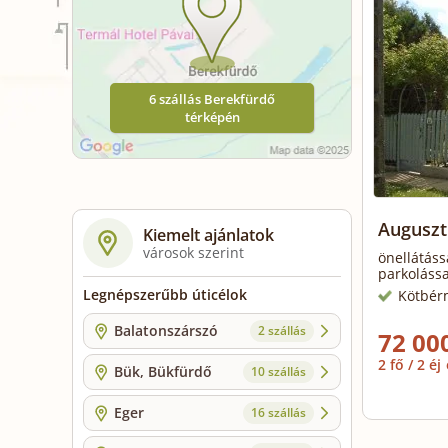
6 szállás Berekfürdő
térképén
Auguszt
Kiemelt ajánlatok
városok szerint
önellátáss
parkolássa
Legnépszerűbb úticélok
Kötbér
Balatonszárszó
2 szállás
72 000
2 fő / 2 éj
Bük, Bükfürdő
10 szállás
Eger
16 szállás