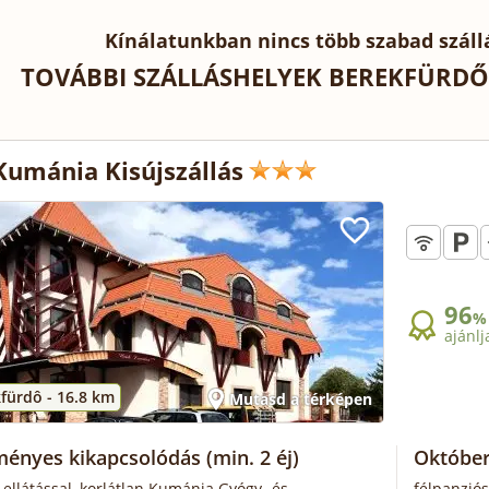
Kínálatunkban nincs több szabad száll
TOVÁBBI SZÁLLÁSHELYEK BEREKFÜRDŐ
Kumánia Kisújszállás
96
%
ajánlj
fürdô -
16.8 km
Mutasd a térképen
ényes kikapcsolódás
(min. 2 éj)
Október
 ellátással, korlátlan Kumánia Gyógy- és
félpanziós