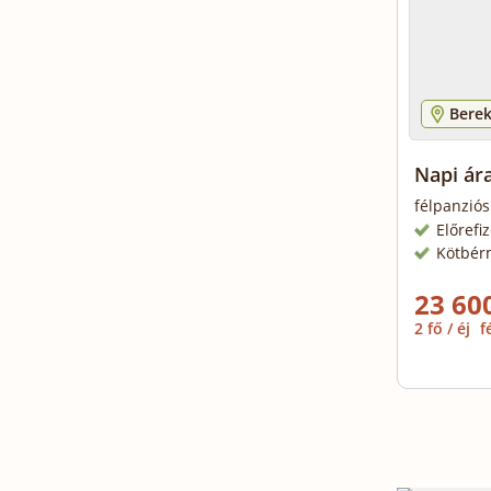
Berek
Napi ár
félpanziós
Előrefi
Kötbér
23 600
2 fő / éj
f