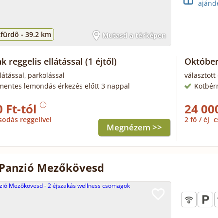
ajánd
fürdô -
39.2 km
Mutasd a térképen
k reggelis ellátással
(1 éjtől)
Október
látással, parkolással
választott 
mentes lemondás érkezés előtt 3 nappal
Kötbér
 Ft-tól
24 00
sodás reggelivel
2 fő / éj
c
Megnézem >>
 Panzió Mezőkövesd