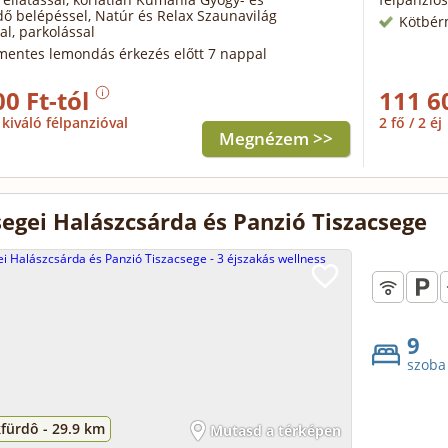
ő belépéssel, Natúr és Relax Szaunavilág
Kötbér
al, parkolással
mentes lemondás érkezés előtt 7 nappal
00 Ft-tól
111 6
kiváló félpanzióval
2 fő / 2 éj
Megnézem >>
segei Halászcsárda és Panzió Tiszacsege
9
szoba
fürdô -
29.9 km
Mutasd a térképen