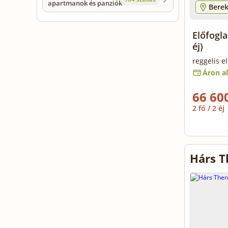
apartmanok és panziók
Berek
Előfogl
éj)
reggelis e
Áron al
66 600
2 fő / 2 éj
Hárs 