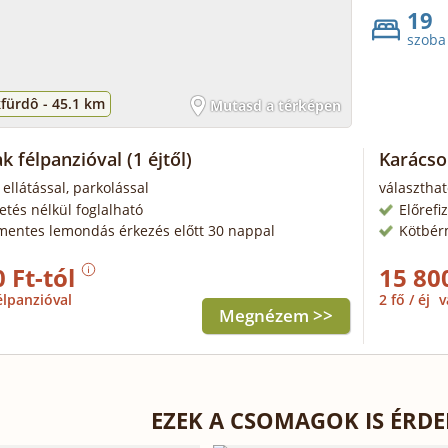
19
szoba
fürdô -
45.1 km
Mutasd a térképen
ak félpanzióval
(1 éjtől)
Karácso
 ellátással, parkolással
választhat
zetés nélkül foglalható
Előrefi
mentes lemondás érkezés előtt 30 nappal
Kötbér
 Ft-tól
15 80
élpanzióval
2 fő / éj
v
Megnézem >>
EZEK A CSOMAGOK IS ÉRD