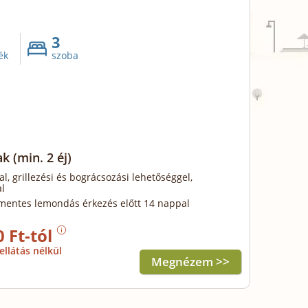
3
ék
szoba
ak
(min. 2 éj)
al, grillezési és bográcsozási lehetőséggel,
l
mentes lemondás érkezés előtt 14 nappal
0 Ft-tól
ellátás nélkül
Megnézem >>