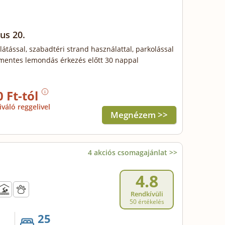
us 20.
llátással, szabadtéri strand használattal, parkolással
mentes lemondás érkezés előtt 30 nappal
0 Ft-tól
iváló reggelivel
Megnézem >>
4 akciós csomagajánlat >>
4.8
Rendkívüli
50 értékelés
25