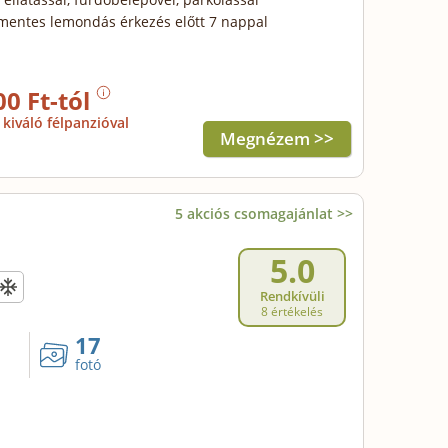
mentes lemondás érkezés előtt 7 nappal
00 Ft-tól
kiváló félpanzióval
Megnézem >>
5 akciós csomagajánlat >>
5.0
Rendkívüli
8 értékelés
17
fotó