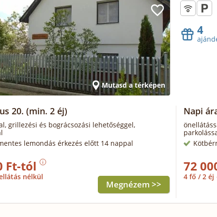
4
ajánd
Mutasd a térképen
us 20.
(min. 2 éj)
Napi ár
al, grillezési és bográcsozási lehetőséggel,
önellátáss
l
parkolássa
mentes lemondás érkezés előtt 14 nappal
Kötbér
 Ft-tól
72 00
ellátás nélkül
4 fő / 2 éj
Megnézem >>