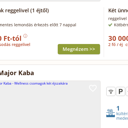
ak reggelivel
(1 éjtől)
Két ünn
reggelivel
mentes lemondás érkezés előtt 7 nappal
Kötbér
 Ft-tól
30 00
sodás reggelivel
2 fő / éj
c
Megnézem >>
 Major Kaba
1
kültér
mede