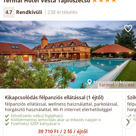
Termál Hotel Vesta Tápiószecső
4.7
Rendkívüli
238 értékelés
Mutasd a térképen
Farmos -
25.1 km
Kikapcsolódás félpanziós ellátással (1 éjtől)
Szil
félpanziós ellátással, wellness használattal, parkolással,
félp
horgásztó használattal, Wi-Fi internet elérhetőséggel
horg
Előrefizetés nélkül foglalható
K
Kötbérmentes lemondás akár az érkezés napján is
F
Fizethetsz SZÉP kártyával is
39 710 Ft / 2 fő / éjtől