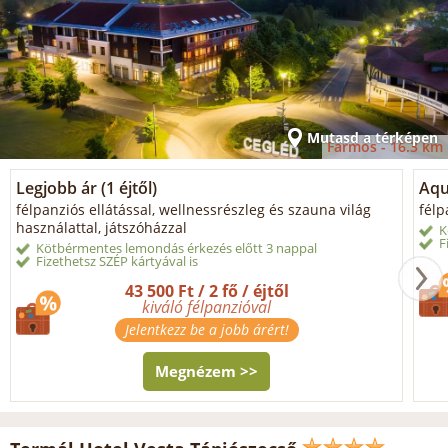
Mutasd a térképen
Farmos -
16.3 km
Legjobb ár (1 éjtől)
Aqu
félpanziós ellátással, wellnessrészleg és szauna világ
félp
használattal, játszóházzal
K
F
Kötbérmentes lemondás érkezés előtt 3 nappal
Fizethetsz SZÉP kártyával is
43 500 Ft / 2 fő / éjtől
kiváló félpanzióval
Jelentkezz be a jobb árért!
Megnézem >>