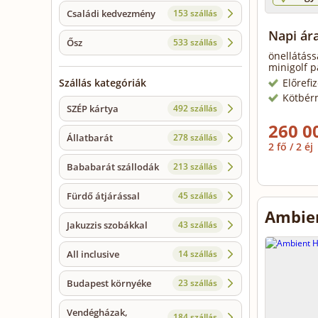
Családi kedvezmény
153 szállás
Napi ár
Ősz
533 szállás
önellátáss
minigolf p
Előrefi
Szállás kategóriák
Kötbér
SZÉP kártya
492 szállás
260 0
Állatbarát
278 szállás
2 fő / 2 éj
Bababarát szállodák
213 szállás
Fürdő átjárással
45 szállás
Ambien
Jakuzzis szobákkal
43 szállás
All inclusive
14 szállás
Budapest környéke
23 szállás
Vendégházak,
184 szállás