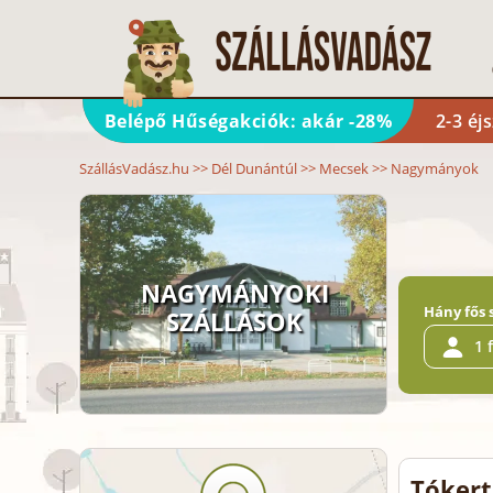
Belépő Hűségakciók: akár -28%
2-3 éj
SzállásVadász.hu
>>
Dél Dunántúl
>>
Mecsek
>>
Nagymányok
NAGYMÁNYOKI
Hány fős 
SZÁLLÁSOK
1 
Tóker