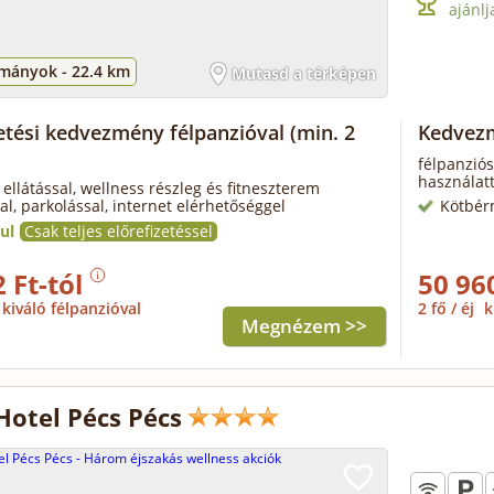
ajánlj
mányok -
22.4 km
Mutasd a térképen
zetési kedvezmény félpanzióval
(min. 2
Kedvezm
félpanziós
használatt
 ellátással, wellness részleg és fitneszterem
al, parkolással, internet elérhetőséggel
Kötbér
ul
Csak teljes előrefizetéssel
 Ft-tól
50 96
kiváló félpanzióval
2 fő / éj
k
Megnézem >>
Hotel Pécs Pécs