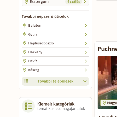
Esztergom
4 szállás
További népszerű úticélok
Balaton
Gyula
Hajdúszoboszló
Puchne
Harkány
Hévíz
Kőszeg
További települések
Nagy
Kiemelt kategóriák
tematikus csomagajánlatok