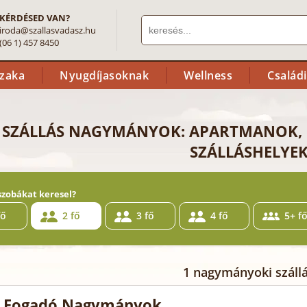
KÉRDÉSED VAN?
iroda@szallasvadasz.hu
(06 1) 457 8450
szaka
Nyugdíjasoknak
Wellness
Család
SZÁLLÁS NAGYMÁNYOK: APARTMANOK,
SZÁLLÁSHELYE
szobákat keresel?
fő
2 fő
3 fő
4 fő
5+ f
1 nagymányoki száll
t Fogadó Nagymányok