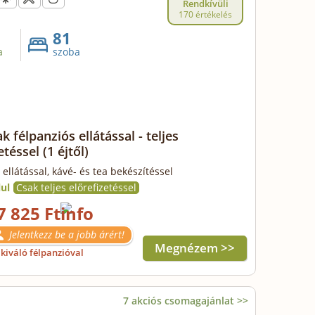
Rendkívüli
170 értékelés
81
a
szoba
k félpanziós ellátással - teljes
etéssel
(1 éjtől)
 ellátással, kávé- és tea bekészítéssel
ul
Csak teljes előrefizetéssel
7 825 Ft
Jelentkezz be a jobb árért!
Megnézem >>
kiváló félpanzióval
7 akciós csomagajánlat >>