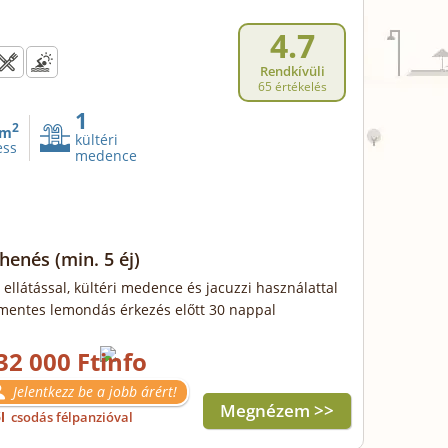
4.7
Rendkívüli
65 értékelés
1
2
m
kültéri
ess
medence
ihenés
(min. 5 éj)
 ellátással, kültéri medence és jacuzzi használattal
mentes lemondás érkezés előtt 30 nappal
32 000 Ft
Jelentkezz be a jobb árért!
Megnézem >>
ől
csodás félpanzióval