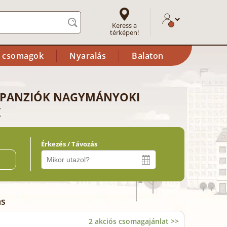
Keress a
térképen!
i csomagok
Nyaralás
Balaton
 PANZIÓK NAGYMÁNYOKI
K
Érkezés / Távozás
ő
ás
2 akciós csomagajánlat >>