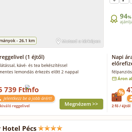
94
%
ajánlj
mányok -
26.1 km
Mutasd a térképen
reggelivel
(1 éjtől)
Napi ára
előrefiz
látással, kávé- és tea bekészítéssel
mentes lemondás érkezés előtt 2 nappal
félpanziós
Áron al
5 739 Ft
4
Jelentkezz be a jobb árért!
Megnézem >>
kiváló reggelivel
2 fő / éjtől
 Hotel Pécs