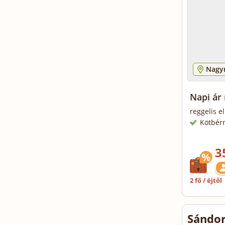
Nagy
Napi ár 
reggelis el
Kötbér
3
2 fő / éjtől
Sándor