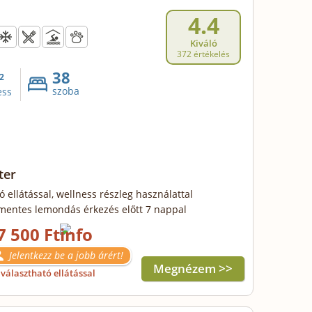
4.4
Kiváló
372 értékelés
38
2
szoba
ess
ter
ó ellátással, wellness részleg használattal
mentes lemondás érkezés előtt 7 nappal
7 500 Ft
Jelentkezz be a jobb árért!
Megnézem >>
választható ellátással