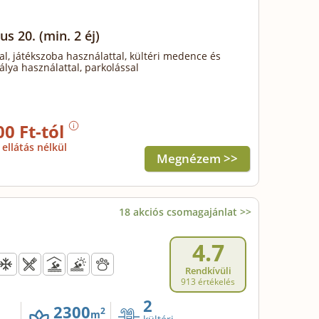
us 20.
(min. 2 éj)
al, játékszoba használattal, kültéri medence és
álya használattal, parkolással
00 Ft-tól
ellátás nélkül
Megnézem >>
18 akciós csomagajánlat >>
4.7
Rendkívüli
913 értékelés
2
2300
2
m