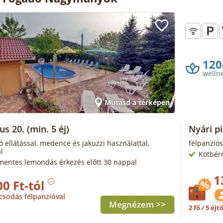
120
welln
Mutasd a térképen
us 20.
(min. 5 éj)
Nyári p
ó ellátással, medence és jakuzzi használattal,
félpanziós
l
Kötbér
mentes lemondás érkezés előtt 30 nappal
1
00 Ft-tól
csodás félpanzióval
Megnézem >>
2 fő / 5 éjt