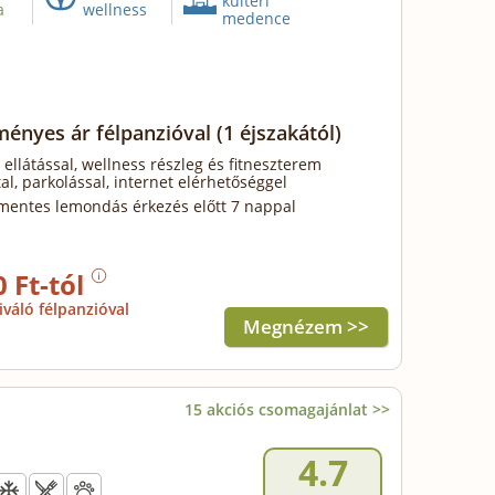
kültéri
a
wellness
medence
ényes ár félpanzióval
(1 éjszakától)
 ellátással, wellness részleg és fitneszterem
al, parkolással, internet elérhetőséggel
mentes lemondás érkezés előtt 7 nappal
0 Ft-tól
iváló félpanzióval
Megnézem >>
15 akciós csomagajánlat >>
4.7