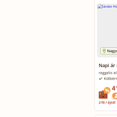
Nagy
Napi ár 
reggelis e
Kötbér
4
2 fő / éjtől