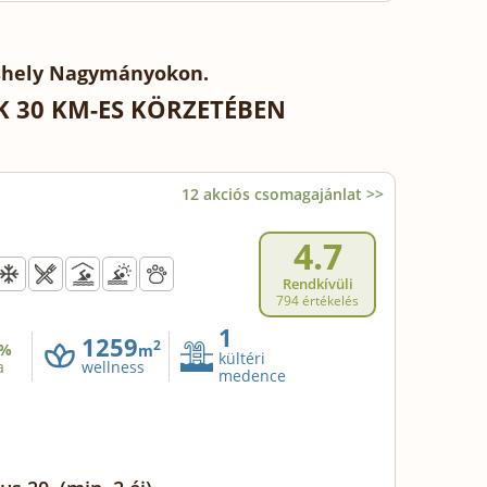
áshely Nagymányokon.
 30 KM-ES KÖRZETÉBEN
12 akciós csomagajánlat >>
4.7
Rendkívüli
794 értékelés
1
1259
2
%
m
kültéri
a
wellness
medence