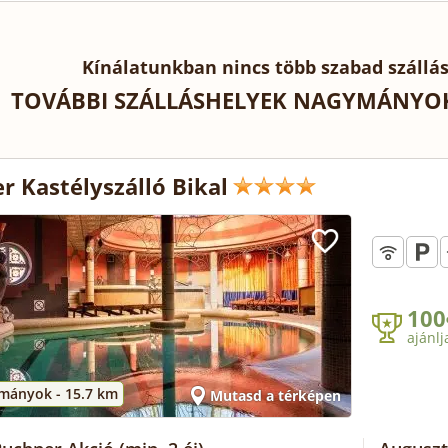
Kínálatunkban nincs több szabad száll
TOVÁBBI SZÁLLÁSHELYEK NAGYMÁNYOK
r Kastélyszálló Bikal
100
ajánlj
mányok -
15.7 km
Mutasd a térképen