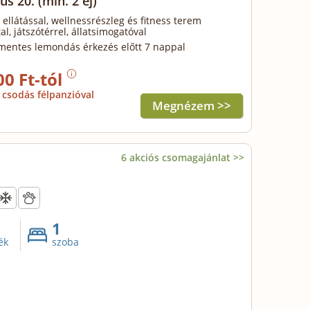
us 20.
(min. 2 éj)
 ellátással, wellnessrészleg és fitness terem
al, játszótérrel, állatsimogatóval
mentes lemondás érkezés előtt 7 nappal
00 Ft-tól
csodás félpanzióval
Megnézem >>
6 akciós csomagajánlat >>
1
ék
szoba