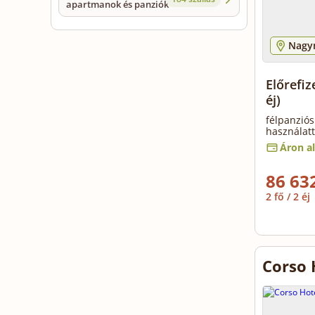
apartmanok és panziók
Nagy
Előrefi
éj)
félpanziós
használatt
Áron al
86 632
2 fő / 2 éj
Corso 