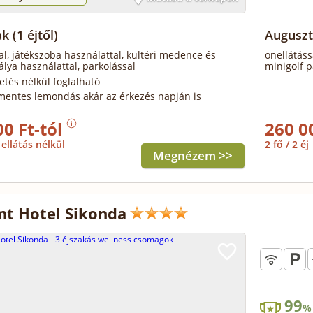
ak
(1 éjtől)
Auguszt
al, játékszoba használattal, kültéri medence és
önellátáss
álya használattal, parkolással
minigolf p
zetés nélkül foglalható
mentes lemondás akár az érkezés napján is
00 Ft-tól
260 0
ellátás nélkül
2 fő / 2 éj
Megnézem >>
t Hotel Sikonda
99
%