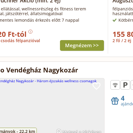
Puchner Akció
(min. 2 éj)
Auguszt
 ellátással, wellnessrészleg és fitness terem
félpanziós
al, játszótérrel, állatsimogatóval
használatt
mentes lemondás érkezés előtt 7 nappal
Kötbér
20 Ft-tól
155 8
csodás félpanzióval
2 fő / 2 éj
Megnézem >>
lo Vendégház Nagykozár
4
ajánd
mányok -
22.2 km
Mutasd a térképen