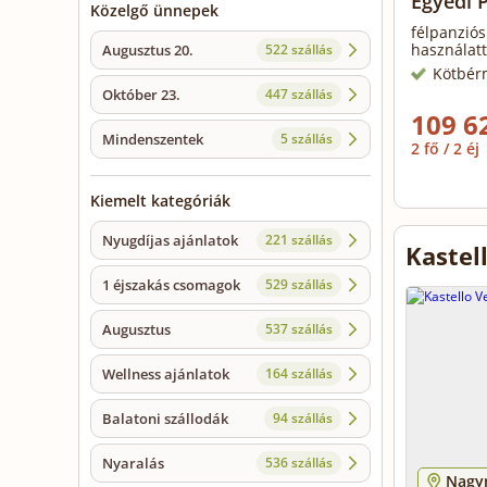
Egyedi 
Közelgő ünnepek
félpanziós
használatt
Augusztus 20.
522 szállás
Kötbér
Október 23.
447 szállás
109 6
Mindenszentek
5 szállás
2 fő / 2 éj
Kiemelt kategóriák
Nyugdíjas ajánlatok
221 szállás
Kastel
1 éjszakás csomagok
529 szállás
Augusztus
537 szállás
Wellness ajánlatok
164 szállás
Balatoni szállodák
94 szállás
Nyaralás
536 szállás
Nagy