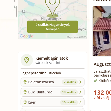
9 szállás Nagymányok
térképén
Kiemelt ajánlatok
városok szerint
Auguszt
választhat
Legnépszerűbb úticélok
parkolássa
Kötbér
Balatonszárszó
2 szállás
132 0
Bük, Bükfürdő
10 szállás
2 fő / 5 éj
Eger
16 szállás