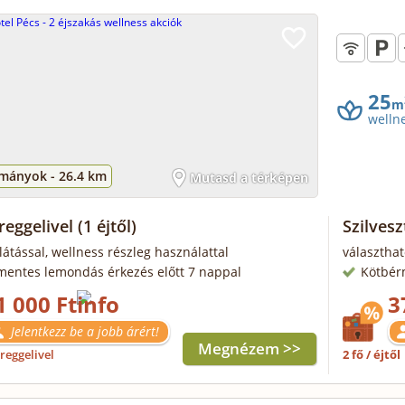
25
m
welln
mányok -
26.4 km
Mutasd a térképen
reggelivel
(1 éjtől)
Szilvesz
llátással, wellness részleg használattal
választhat
mentes lemondás érkezés előtt 7 nappal
Kötbér
1 000 Ft
3
Jelentkezz be a jobb árért!
Megnézem >>
reggelivel
2 fő / éjtől