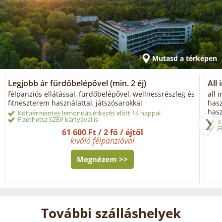
Mutasd a térképen
Legjobb ár fürdőbelépővel (min. 2 éj)
All 
félpanziós ellátással, fürdőbelépővel, wellnessrészleg és
all 
fitneszterem használattal, játszósarokkal
has
hasz
Kötbérmentes lemondás érkezés előtt 14 nappal
Fizethetsz SZÉP kártyával is
K
F
61 600 Ft / 2 fő / éjtől
kiváló félpanzióval
Megnézem >>
További szálláshelyek