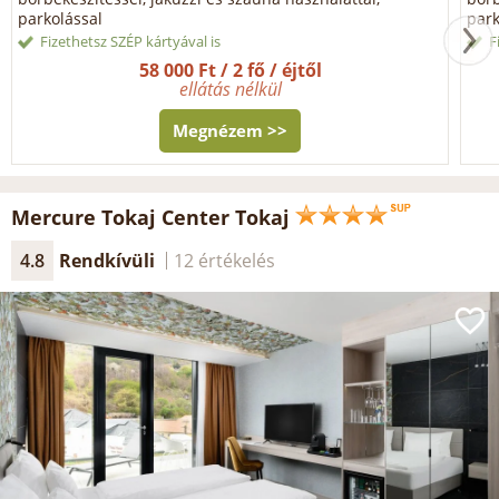
parkolással
park
Fizethetsz SZÉP kártyával is
F
58 000 Ft / 2 fő / éjtől
ellátás nélkül
Megnézem >>
Mercure Tokaj Center Tokaj
4.8
Rendkívüli
12 értékelés