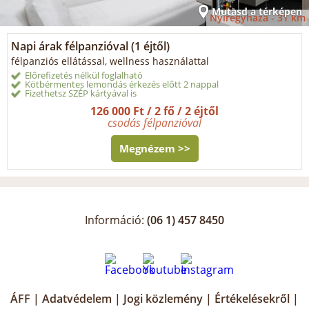
Mutasd a térképen
Nyíregyháza -
31 km
Napi árak félpanzióval (1 éjtől)
félpanziós ellátással, wellness használattal
Előrefizetés nélkül foglalható
Kötbérmentes lemondás érkezés előtt 2 nappal
Fizethetsz SZÉP kártyával is
126 000 Ft / 2 fő / 2 éjtől
csodás félpanzióval
Megnézem >>
Információ:
(06 1) 457 8450
ÁFF
|
Adatvédelem
|
Jogi közlemény
|
Értékelésekről
|