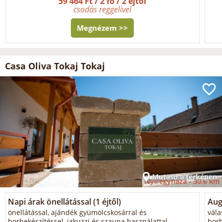
59 464 Ft / 2 fő / 2 éjtől
csodás reggelivel
Megnézem >>
Casa Oliva Tokaj Tokaj
Mutasd a térképen
Nyíregyháza -
30.6 km
Napi árak önellátással (1 éjtől)
Aug
önellátással, ajándék gyümölcskosárral és
vála
borbekészítéssel, jakuzzi és szauna használattal,
borb