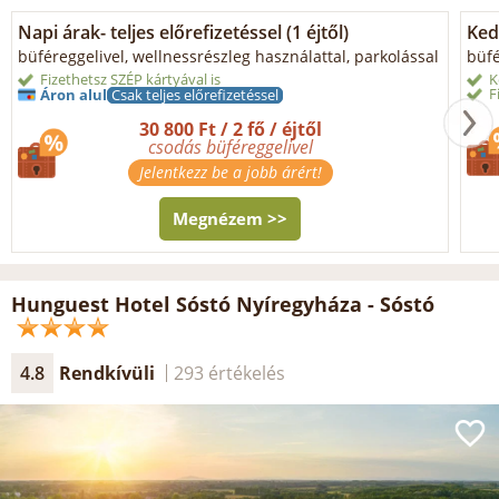
Napi árak- teljes előrefizetéssel (1 éjtől)
Ked
büféreggelivel, wellnessrészleg használattal, parkolással
büfé
Fizethetsz SZÉP kártyával is
K
F
Áron alul
Csak teljes előrefizetéssel
30 800 Ft / 2 fő / éjtől
csodás büféreggelivel
Jelentkezz be a jobb árért!
Megnézem >>
Hunguest Hotel Sóstó Nyíregyháza - Sóstó
4.8
Rendkívüli
293 értékelés