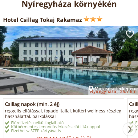
Nyíregyháza környékén
Hotel Csillag Tokaj Rakamaz
Mutasd a térképen
Nyíregyháza -
25.7 km
Csillag napok (min. 2 éj)
Csi
reggelis ellátással, fogadó itallal, kültéri wellness részleg
regg
használattal, parkolással
hasz
Előrefizetés nélkül foglalható
E
Kötbérmentes lemondás érkezés előtt 14 nappal
K
Fizethetsz SZÉP kártyával is
F