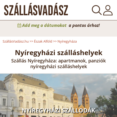
Add meg a dátumokat
a pontos árhoz!
SzállásVadász.hu
>>
Észak Alföld
>>
Nyíregyháza
Nyíregyházi szálláshelyek
Szállás Nyíregyháza: apartmanok, panziók
nyíregyházi szálláshelyek
NYÍREGYHÁZI SZÁLLODÁK