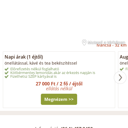
Mutasd a térképen
Iváncsa -
32 km
Napi árak (1 éjtől)
Aug
önellátással, kávé és tea bekészítéssel
önel
Előrefizetés nélkül foglalható
F
Kötbérmentes lemondás akár az érkezés napján is
Fizethetsz SZÉP kártyával is
27 000 Ft / 2 fő / éjtől
ellátás nélkül
Megnézem >>