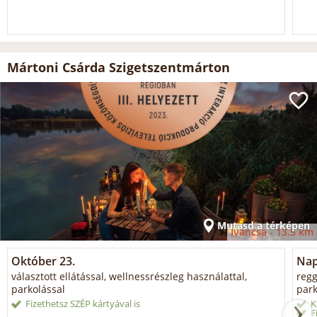
Mártoni Csárda Szigetszentmárton
Mutasd a térképen
Iváncsa -
13.5 km
Október 23.
Napi
választott ellátással, wellnessrészleg használattal,
regg
parkolással
park
Fizethetsz SZÉP kártyával is
K
F