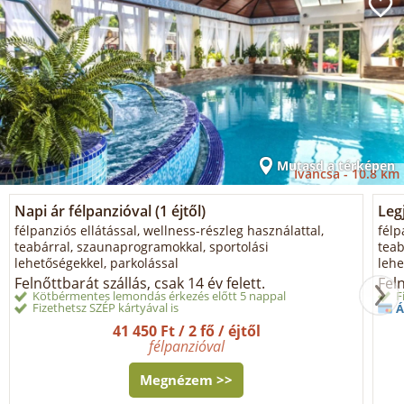
Mutasd a térképen
Iváncsa -
10.8 km
Napi ár félpanzióval (1 éjtől)
Legj
félpanziós ellátással, wellness-részleg használattal,
félp
teabárral, szaunaprogramokkal, sportolási
teab
lehetőségekkel, parkolással
lehe
Felnőttbarát szállás, csak 14 év felett.
Feln
Kötbérmentes lemondás érkezés előtt 5 nappal
F
Fizethetsz SZÉP kártyával is
Á
41 450 Ft / 2 fő / éjtől
félpanzióval
Megnézem >>