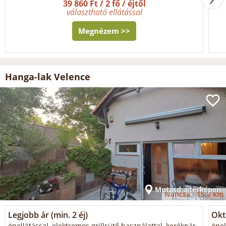
39 860 Ft / 2 fő / éjtől
választható ellátással
Megnézem >>
Hanga-lak Velence
Mutasd a térképen
Iváncsa -
15.2 km
Legjobb ár (min. 2 éj)
Okt
önellátással, elektromos grillsütő használattal, kerékpár
önel