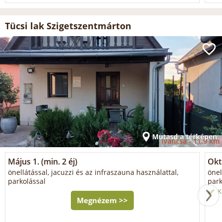
Tücsi lak Szigetszentmárton
Mutasd a térképen
Iváncsa -
11.9 km
Május 1. (min. 2 éj)
Okt
önellátással, jacuzzi és az infraszauna használattal,
önel
parkolással
park
K
Megnézem >>