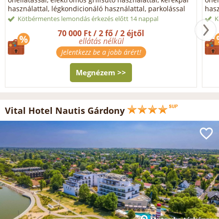
használattal, légkondicionáló használattal, parkolással
hasz
Kötbérmentes lemondás érkezés előtt 14 nappal
K
70 000 Ft / 2 fő / 2 éjtől
ellátás nélkül
Jelentkezz be a jobb árért!
Megnézem >>
Vital Hotel Nautis Gárdony