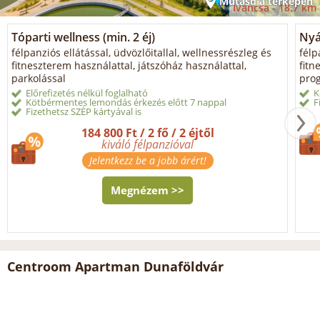
Mutasd a térképen
Iváncsa -
18.7 km
Tóparti wellness (min. 2 éj)
Nyá
félpanziós ellátással, üdvözlőitallal, wellnessrészleg és
félp
fitneszterem használattal, játszóház használattal,
fitn
parkolással
prog
Előrefizetés nélkül foglalható
K
Kötbérmentes lemondás érkezés előtt 7 nappal
F
Fizethetsz SZÉP kártyával is
184 800 Ft / 2 fő / 2 éjtől
kiváló félpanzióval
Jelentkezz be a jobb árért!
Megnézem >>
Centroom Apartman Dunaföldvár