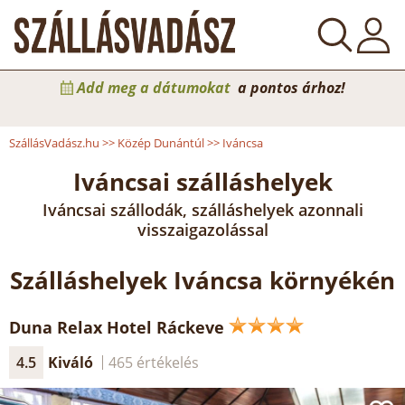
Add meg a dátumokat
a pontos árhoz!
SzállásVadász.hu
>>
Közép Dunántúl
>>
Iváncsa
Iváncsai szálláshelyek
Iváncsai szállodák, szálláshelyek azonnali
visszaigazolással
Szálláshelyek Iváncsa környékén
Duna Relax Hotel Ráckeve
4.5
Kiváló
465 értékelés