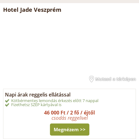
Hotel Jade Veszprém
Mutasd a térképen
Napi árak reggelis ellátással
Kötbérmentes lemondás érkezés előtt 7 nappal
Fizethetsz SZÉP kártyával is
46 000 Ft / 2 fő / éjtől
csodás reggelivel
Megnézem >>