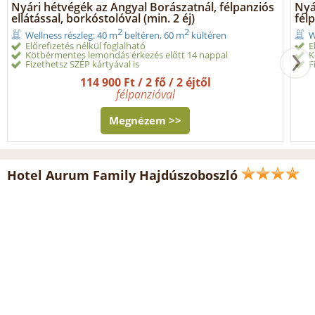
Nyári hétvégék az Angyal Borászatnál, félpanziós
Nyá
ellátással, borkóstolóval (min. 2 éj)
félp
2
2
Wellness részleg: 40 m
beltéren, 60 m
kültéren
W
Előrefizetés nélkül foglalható
E
Kötbérmentes lemondás érkezés előtt 14 nappal
K
Fizethetsz SZÉP kártyával is
F
114 900 Ft / 2 fő / 2 éjtől
félpanzióval
Megnézem >>
Hotel Aurum Family Hajdúszoboszló