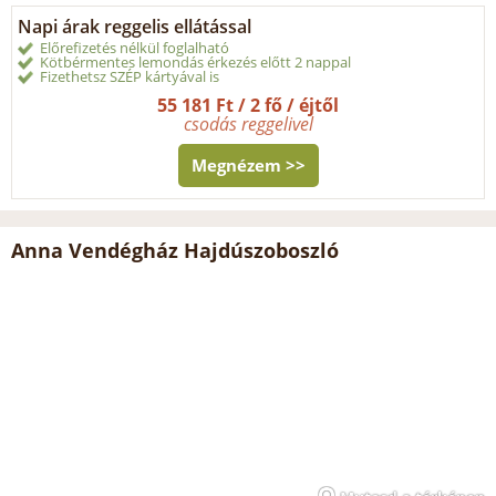
Napi árak reggelis ellátással
Előrefizetés nélkül foglalható
Kötbérmentes lemondás érkezés előtt 2 nappal
Fizethetsz SZÉP kártyával is
55 181 Ft / 2 fő / éjtől
csodás reggelivel
Megnézem >>
Anna Vendégház Hajdúszoboszló