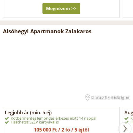
Megnézem >>
Alsóhegyi Apartmanok Zalakaros
Mutasd a térképen
Legjobb ár (min. 5 éj)
Aug
Kötbérmentes lemondás érkezés előtt 14 nappal
K
Fizethetsz SZÉP kártyával is
F
105 000 Ft / 2 fő / 5 éjtől