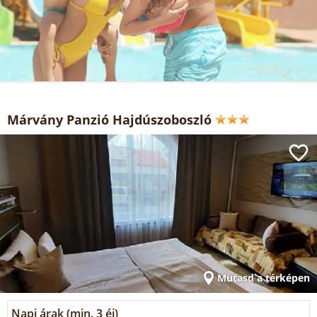
Márvány Panzió Hajdúszoboszló
Mutasd a térképen
Napi árak (min. 3 éj)