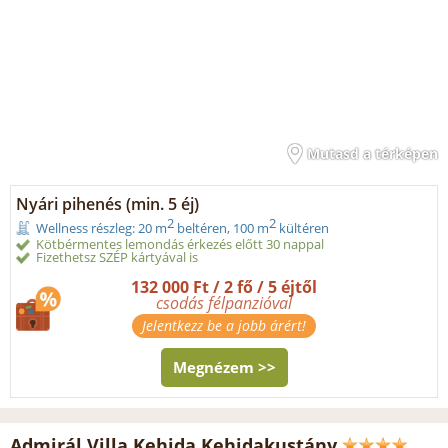
Mutasd a térképen
Nyári pihenés (min. 5 éj)
2
2
Wellness részleg: 20 m
beltéren, 100 m
kültéren
Kötbérmentes lemondás érkezés előtt 30 nappal
Fizethetsz SZÉP kártyával is
132 000 Ft / 2 fő / 5 éjtől
csodás félpanzióval
Jelentkezz be a jobb árért!
Megnézem >>
Admirál Villa Kehida Kehidakustány