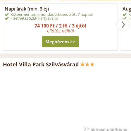
Napi árak (min. 3 éj)
Aug
Kötbérmentes lemondás érkezés előtt 7 nappal
K
Fizethetsz SZÉP kártyával is
F
74 100 Ft / 2 fő / 3 éjtől
ellátás nélkül
Megnézem >>
Hotel Villa Park Szilvásvárad
Mutasd a térképen