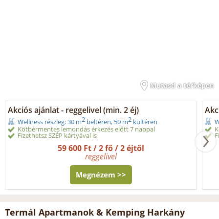
Mutasd a térképen
Akciós ajánlat - reggelivel (min. 2 éj)
Akci
2
2
Wellness részleg: 30 m
beltéren, 50 m
kültéren
W
Kötbérmentes lemondás érkezés előtt 7 nappal
K
Fizethetsz SZÉP kártyával is
F
59 600 Ft / 2 fő / 2 éjtől
reggelivel
Megnézem >>
Termál Apartmanok & Kemping Harkány