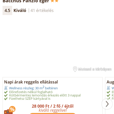
Bacchus Panzió Eger
4.5
Kiváló
41 értékelés
Mutasd a térképen
Napi árak reggelis ellátással
Aug
2
Wellness részleg: 30 m
beltéren
W
Előrefizetés nélkül foglalható
E
Kötbérmentes lemondás érkezés előtt 3 nappal
K
Fizethetsz SZÉP kártyával is
F
28 000 Ft / 2 fő / éjtől
kiváló reggelivel