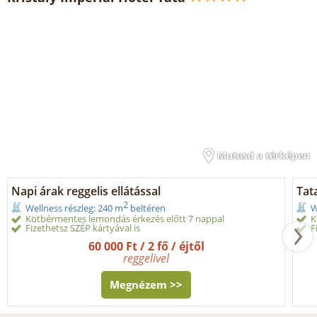
Mutasd a térképen
Napi árak reggelis ellátással
Tata
2
Wellness részleg: 240 m
beltéren
W
Kötbérmentes lemondás érkezés előtt 7 nappal
K
Fizethetsz SZÉP kártyával is
F
60 000 Ft / 2 fő / éjtől
reggelivel
Megnézem >>