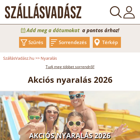
Add meg a dátumokat
a pontos árhoz!
Szűrés
Sorrendezés
Térkép
SzállásVadász.hu
>>
Nyaralás
Tudj meg többet sorrendről!
Akciós nyaralás 2026
AKCIÓS NYARALÁS 2026