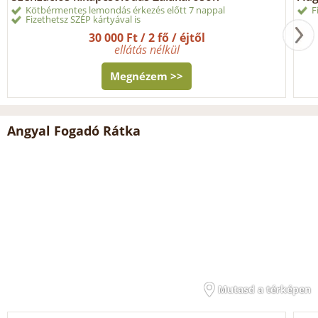
Kötbérmentes lemondás érkezés előtt 7 nappal
F
Fizethetsz SZÉP kártyával is
30 000 Ft / 2 fő / éjtől
ellátás nélkül
Megnézem >>
Angyal Fogadó Rátka
Mutasd a térképen