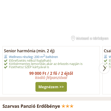
Mutasd a térképen
Senior harmónia (min. 2 éj)
Csa
2
Wellness részleg: 200 m
beltéren
W
Előrefizetés nélkül foglalható
E
Kötbérmentes lemondás akár az érkezés napján is
K
Fizethetsz SZÉP kártyával is
F
99 000 Ft / 2 fő / 2 éjtől
kiváló félpanzióval
Megnézem >>
Szarvas Panzió Erdőbénye