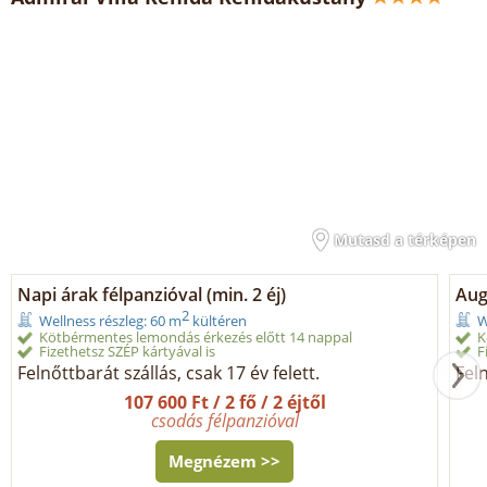
Mutasd a térképen
Napi árak félpanzióval (min. 2 éj)
Aug
2
Wellness részleg: 60 m
kültéren
W
Kötbérmentes lemondás érkezés előtt 14 nappal
K
Fizethetsz SZÉP kártyával is
F
Felnőttbarát szállás, csak 17 év felett.
Feln
107 600 Ft / 2 fő / 2 éjtől
csodás félpanzióval
Megnézem >>