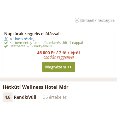
Mutasd a térképen
Napi árak reggelis ellátással
Wellness részleg
Kötbérmentes lemondás érkezés előtt 7 nappal
Fizethetsz SZÉP kártyával is
46 000 Ft / 2 fő / éjtől
csodás reggelivel
Megnézem >>
Hétkúti Wellness Hotel Mór
4.8
Rendkívüli
136 értékelés