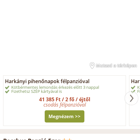
Mutasd a térképen
Harkányi pihenőnapok félpanzióval
Har
Kötbérmentes lemondás érkezés előtt 3 nappal
K
Fizethetsz SZÉP kártyával is
F
41 385 Ft / 2 fő / éjtől
csodás félpanzióval
Megnézem >>