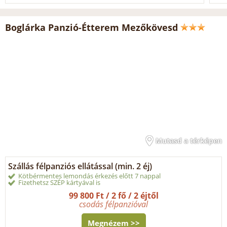
Boglárka Panzió-Étterem Mezőkövesd
Mutasd a térképen
Szállás félpanziós ellátással (min. 2 éj)
Kötbérmentes lemondás érkezés előtt 7 nappal
Fizethetsz SZÉP kártyával is
99 800 Ft / 2 fő / 2 éjtől
csodás félpanzióval
Megnézem >>