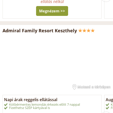
ellátás nélkül
Megnézem >>
Admiral Family Resort Keszthely
Mutasd a térképen
Napi árak reggelis ellátással
Aug
Kötbérmentes lemondás érkezés előtt 7 nappal
K
Fizethetsz SZÉP kártyával is
F