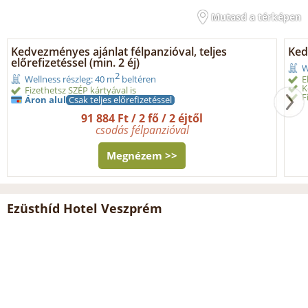
Mutasd a térképen
Kedvezményes ajánlat félpanzióval, teljes
Ked
előrefizetéssel (min. 2 éj)
W
2
E
Wellness részleg: 40 m
beltéren
K
Fizethetsz SZÉP kártyával is
F
Áron alul
Csak teljes előrefizetéssel
91 884 Ft / 2 fő / 2 éjtől
csodás félpanzióval
Megnézem >>
Ezüsthíd Hotel Veszprém