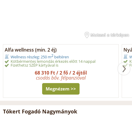
Mutasd a térképen
Alfa wellness (min. 2 éj)
Nyá
2
Wellness részleg: 250 m
beltéren
W
Kötbérmentes lemondás érkezés előtt 14 nappal
K
Fizethetsz SZÉP kártyával is
F
68 310 Ft / 2 fő / 2 éjtől
csodás bőv. félpanzióval
Megnézem >>
Tókert Fogadó Nagymányok