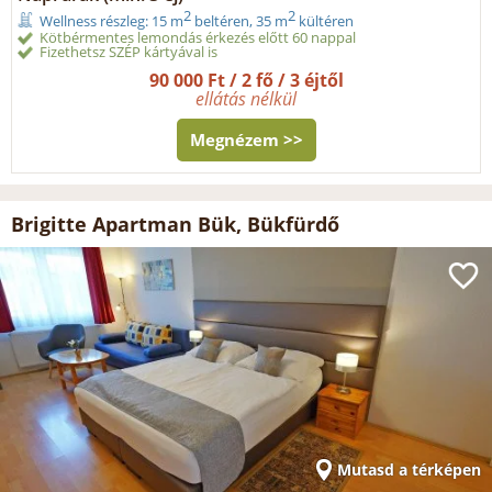
2
2
Wellness részleg: 15 m
beltéren, 35 m
kültéren
Kötbérmentes lemondás érkezés előtt 60 nappal
Fizethetsz SZÉP kártyával is
90 000 Ft / 2 fő / 3 éjtől
ellátás nélkül
Megnézem >>
Brigitte Apartman Bük, Bükfürdő
Mutasd a térképen