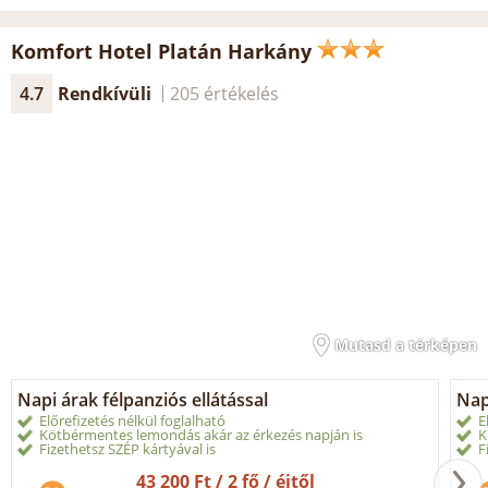
Komfort Hotel Platán Harkány
4.7
Rendkívüli
205 értékelés
Mutasd a térképen
Napi árak félpanziós ellátással
Nap
Előrefizetés nélkül foglalható
E
Kötbérmentes lemondás akár az érkezés napján is
K
Fizethetsz SZÉP kártyával is
F
43 200 Ft / 2 fő / éjtől