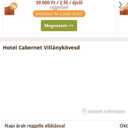
39 000 Ft / 2 fő / éjtől
reggelivel
Jelentkezz be a jobb árért!
Megnézem >>
Hotel Cabernet Villánykövesd
Mutasd a térképen
Napi árak reggelis ellátással
Okt