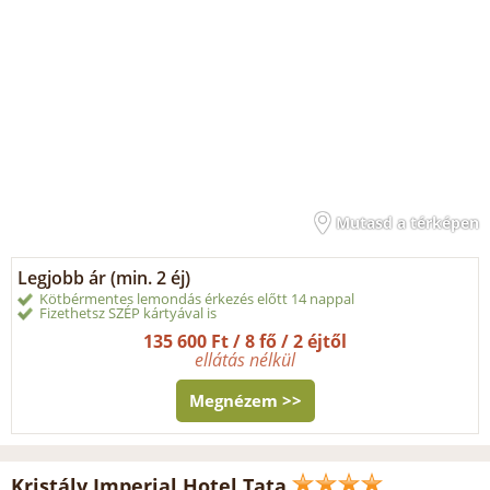
Mutasd a térképen
Legjobb ár (min. 2 éj)
Kötbérmentes lemondás érkezés előtt 14 nappal
Fizethetsz SZÉP kártyával is
135 600 Ft / 8 fő / 2 éjtől
ellátás nélkül
Megnézem >>
Kristály Imperial Hotel Tata