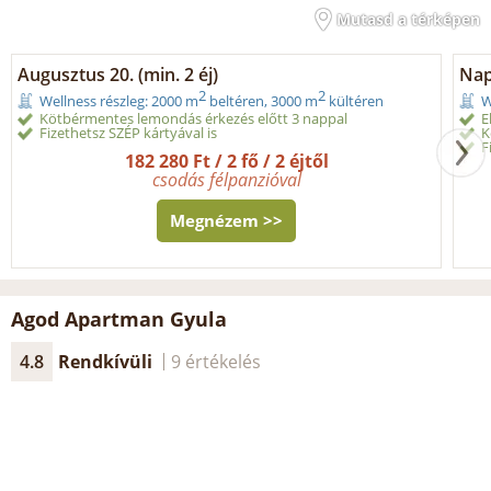
Mutasd a térképen
Augusztus 20. (min. 2 éj)
Napi
2
2
Wellness részleg: 2000 m
beltéren, 3000 m
kültéren
W
Kötbérmentes lemondás érkezés előtt 3 nappal
E
Fizethetsz SZÉP kártyával is
K
F
182 280 Ft / 2 fő / 2 éjtől
csodás félpanzióval
Megnézem >>
Agod Apartman Gyula
4.8
Rendkívüli
9 értékelés