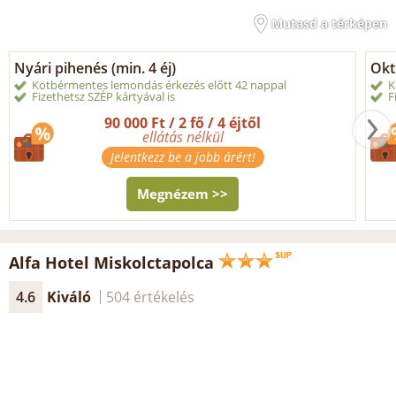
Mutasd a térképen
Nyári pihenés (min. 4 éj)
Okt
Kötbérmentes lemondás érkezés előtt 42 nappal
K
Fizethetsz SZÉP kártyával is
F
90 000 Ft / 2 fő / 4 éjtől
ellátás nélkül
Jelentkezz be a jobb árért!
Megnézem >>
Alfa Hotel Miskolctapolca
4.6
Kiváló
504 értékelés