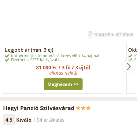
Mutasd a térképen
Legjobb ár (min. 3 éj)
Okt
Kötbérmentes lemondás érkezés előtt 14 nappal
K
Fizethetsz SZÉP kártyával is
F
81 000 Ft / 3 fő / 3 éjtől
ellátás nélkül
Megnézem >>
Hegyi Panzió Szilvásvárad
4.5
Kiváló
94 értékelés