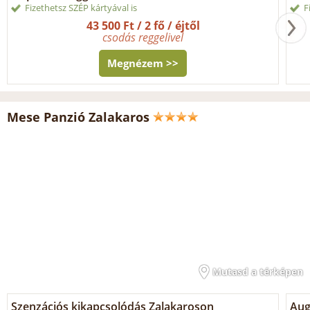
Fizethetsz SZÉP kártyával is
F
43 500 Ft / 2 fő / éjtől
csodás reggelivel
Megnézem >>
Mese Panzió Zalakaros
Mutasd a térképen
Szenzációs kikapcsolódás Zalakaroson
Aug