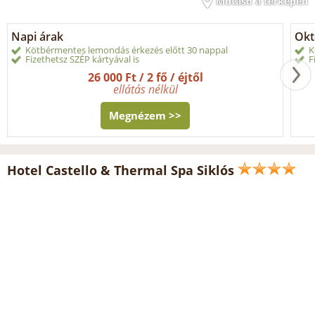
Mutasd a térképen
Napi árak
Okt
Kötbérmentes lemondás érkezés előtt 30 nappal
K
Fizethetsz SZÉP kártyával is
F
26 000 Ft / 2 fő / éjtől
ellátás nélkül
Megnézem >>
Hotel Castello & Thermal Spa Siklós