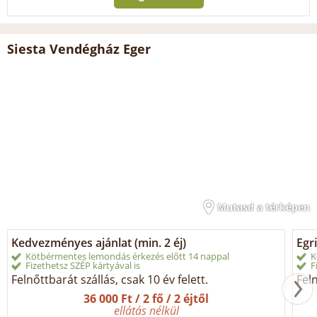
Siesta Vendégház Eger
Mutasd a térképen
Kedvezményes ajánlat (min. 2 éj)
Egri
Kötbérmentes lemondás érkezés előtt 14 nappal
K
Fizethetsz SZÉP kártyával is
F
Felnőttbarát szállás, csak 10 év felett.
Feln
36 000 Ft / 2 fő / 2 éjtől
ellátás nélkül