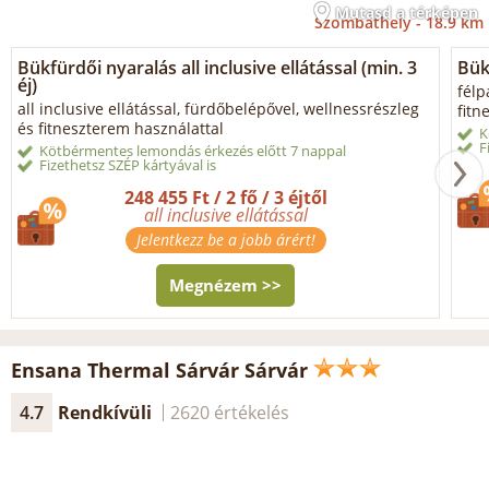
Mutasd a térképen
Szombathely -
18.9 km
Bükfürdői nyaralás all inclusive ellátással (min. 3
Bük
éj)
félp
all inclusive ellátással, fürdőbelépővel, wellnessrészleg
fitn
és fitneszterem használattal
K
F
Kötbérmentes lemondás érkezés előtt 7 nappal
Fizethetsz SZÉP kártyával is
248 455 Ft / 2 fő / 3 éjtől
all inclusive ellátással
Jelentkezz be a jobb árért!
Megnézem >>
Ensana Thermal Sárvár Sárvár
4.7
Rendkívüli
2620 értékelés