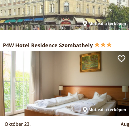
Mutasd a térképen
P4W Hotel Residence Szombathely
Mutasd a térképen
Október 23.
Aug