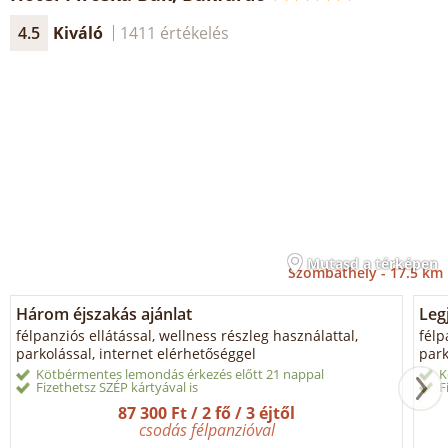
4.5
Kiváló
1411 értékelés
Mutasd a térképen
Szombathely -
17.5 km
Három éjszakás ajánlat
Legj
félpanziós ellátással, wellness részleg használattal,
félp
parkolással, internet elérhetőséggel
park
Kötbérmentes lemondás érkezés előtt 21 nappal
K
Fizethetsz SZÉP kártyával is
F
87 300 Ft / 2 fő / 3 éjtől
csodás félpanzióval