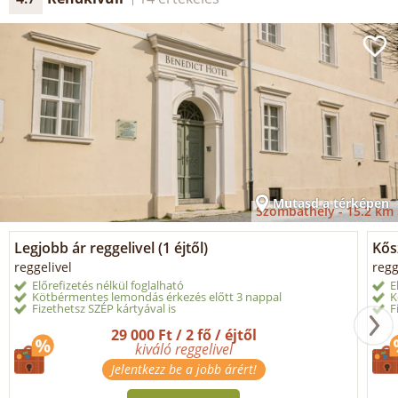
Mutasd a térképen
Szombathely -
15.2 km
Legjobb ár reggelivel (1 éjtől)
Kősz
reggelivel
regg
Előrefizetés nélkül foglalható
E
Kötbérmentes lemondás érkezés előtt 3 nappal
K
Fizethetsz SZÉP kártyával is
F
29 000 Ft / 2 fő / éjtől
kiváló reggelivel
Jelentkezz be a jobb árért!