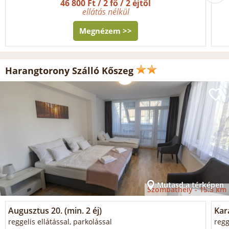
46 800 Ft / 2 fő / 2 éjtől
ellátás nélkül
Megnézem >>
Harangtorony Szálló Kőszeg
Mutasd a térképen
Szombathely -
15.3 km
Augusztus 20. (min. 2 éj)
Kar
reggelis ellátással, parkolással
regg