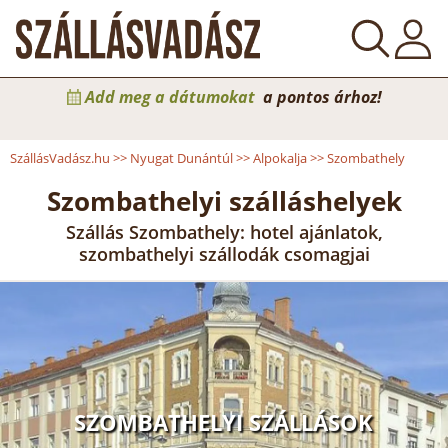
Add meg a dátumokat
a pontos árhoz!
SzállásVadász.hu
>>
Nyugat Dunántúl
>>
Alpokalja
>>
Szombathely
Szombathelyi szálláshelyek
Szállás Szombathely: hotel ajánlatok,
szombathelyi szállodák csomagjai
SZOMBATHELYI SZÁLLÁSOK