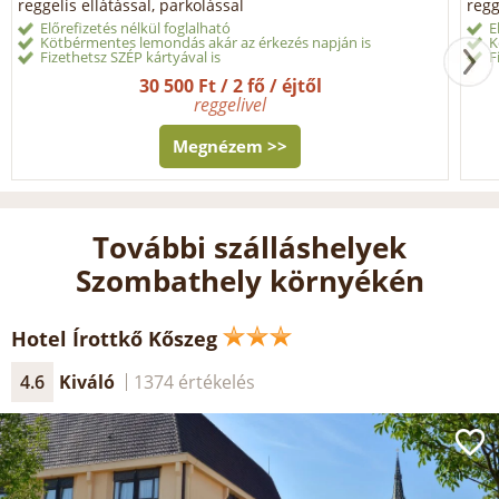
reggelis ellátással, parkolással
regg
Előrefizetés nélkül foglalható
E
Kötbérmentes lemondás akár az érkezés napján is
K
Fizethetsz SZÉP kártyával is
F
30 500 Ft / 2 fő / éjtől
reggelivel
Megnézem >>
További szálláshelyek
Szombathely környékén
Hotel Írottkő Kőszeg
4.6
Kiváló
1374 értékelés