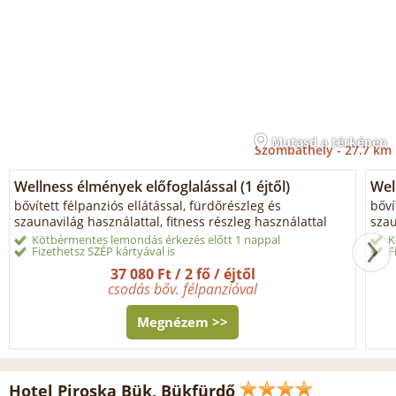
Mutasd a térképen
Szombathely -
27.7 km
Wellness élmények előfoglalással (1 éjtől)
Wel
bővített félpanziós ellátással, fürdőrészleg és
bőví
szaunavilág használattal, fitness részleg használattal
szau
Kötbérmentes lemondás érkezés előtt 1 nappal
K
Fizethetsz SZÉP kártyával is
F
37 080 Ft / 2 fő / éjtől
csodás bőv. félpanzióval
Megnézem >>
Hotel Piroska Bük, Bükfürdő