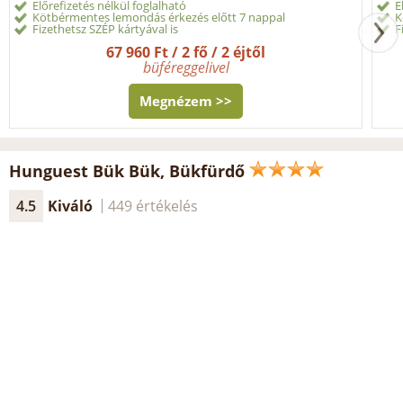
Előrefizetés nélkül foglalható
E
Kötbérmentes lemondás érkezés előtt 7 nappal
K
Fizethetsz SZÉP kártyával is
F
67 960 Ft / 2 fő / 2 éjtől
büféreggelivel
Megnézem >>
Hunguest Bük Bük, Bükfürdő
4.5
Kiváló
449 értékelés