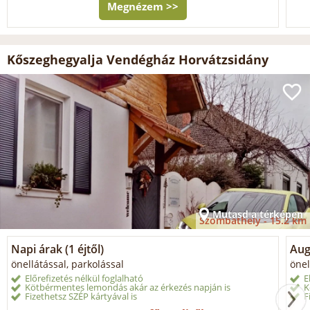
Megnézem >>
Kőszeghegyalja Vendégház Horvátzsidány
Mutasd a térképen
Szombathely -
15.2 km
Napi árak (1 éjtől)
Aug
önellátással, parkolással
önel
Előrefizetés nélkül foglalható
E
Kötbérmentes lemondás akár az érkezés napján is
K
Fizethetsz SZÉP kártyával is
F