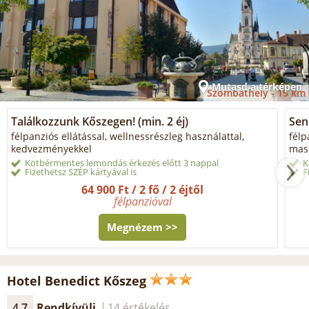
Mutasd a térképen
Szombathely -
15 km
Találkozzunk Kőszegen! (min. 2 éj)
Sen
félpanziós ellátással, wellnessrészleg használattal,
félp
kedvezményekkel
mass
Kötbérmentes lemondás érkezés előtt 3 nappal
K
Fizethetsz SZÉP kártyával is
F
64 900 Ft / 2 fő / 2 éjtől
félpanzióval
Megnézem >>
Hotel Benedict Kőszeg
4.7
Rendkívüli
14 értékelés