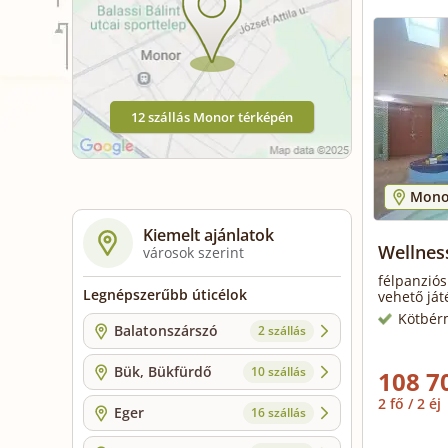
12 szállás Monor térképén
Mono
Kiemelt ajánlatok
Wellnes
városok szerint
félpanziós
Legnépszerűbb úticélok
vehető ját
Kötbér
Balatonszárszó
2 szállás
Bük, Bükfürdő
10 szállás
108 7
2 fő / 2 éj
Eger
16 szállás