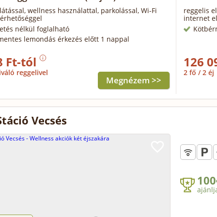
látással, wellness használattal, parkolással, Wi-Fi
reggelis e
lérhetőséggel
internet e
zetés nélkül foglalható
Kötbér
mentes lemondás érkezés előtt 1 nappal
 Ft-tól
126 0
iváló reggelivel
2 fő / 2 éj
Megnézem >>
Stáció Vecsés
100
ajánlj