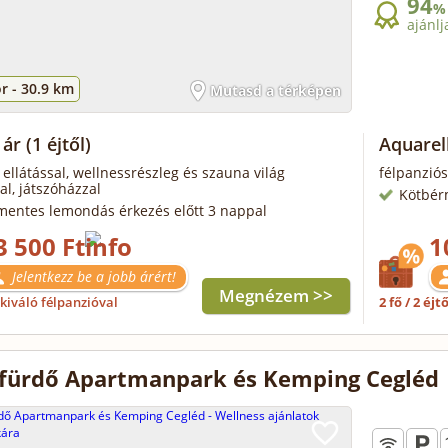
94
%
ajánlj
r -
30.9 km
Mutasd a térképen
 ár
(1 éjtől)
Aquarel
 ellátással, wellnessrészleg és szauna világ
félpanziós
al, játszóházzal
Kötbér
mentes lemondás érkezés előtt 3 nappal
3 500 Ft
1
Jelentkezz be a jobb árért!
Megnézem >>
kiváló félpanzióval
2 fő / 2 éjt
fürdő Apartmanpark és Kemping Cegléd