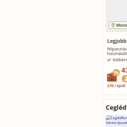
Mono
Legjobb
félpanziós
használatt
Kötbér
4
2 fő / éjtől
Cegléd