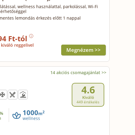
llátással, wellness használattal, parkolással, Wi-Fi
lérhetőséggel
mentes lemondás érkezés előtt 1 nappal
94 Ft-tól
kiváló reggelivel
Megnézem >>
14 akciós csomagajánlat >>
4.6
Kiváló
449 értékelés
1000
2
%
m
a
wellness