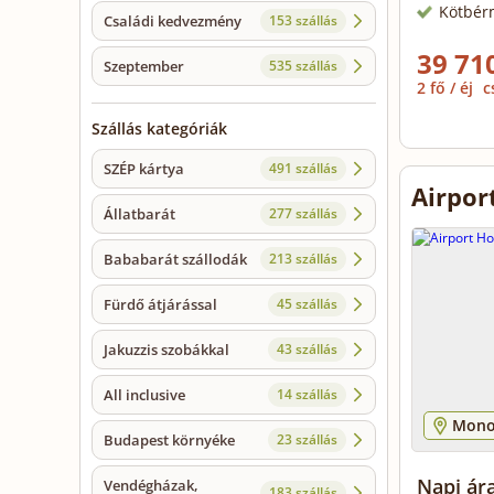
Kötbér
Családi kedvezmény
153 szállás
39 710
Szeptember
535 szállás
2 fő / éj
c
Szállás kategóriák
SZÉP kártya
491 szállás
Airpor
Állatbarát
277 szállás
Bababarát szállodák
213 szállás
Fürdő átjárással
45 szállás
Jakuzzis szobákkal
43 szállás
All inclusive
14 szállás
Mono
Budapest környéke
23 szállás
Napi ára
Vendégházak,
183 szállás