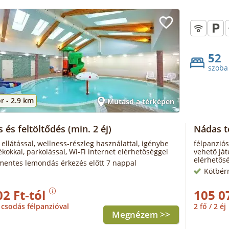
52
szoba
r -
2.9 km
Mutasd a térképen
s és feltöltődés
(min. 2 éj)
Nádas t
 ellátással, wellness-részleg használattal, igénybe
félpanziós
ékokkal, parkolással, Wi-Fi internet elérhetőséggel
vehető ját
elérhetős
mentes lemondás érkezés előtt 7 nappal
Kötbér
02 Ft-tól
105 0
csodás félpanzióval
2 fő / 2 éj
Megnézem >>