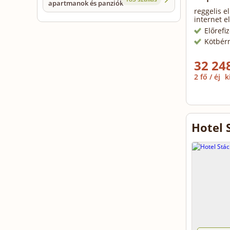
apartmanok és panziók
reggelis el
internet e
Előrefi
Kötbér
32 248
2 fő / éj
k
Hotel 