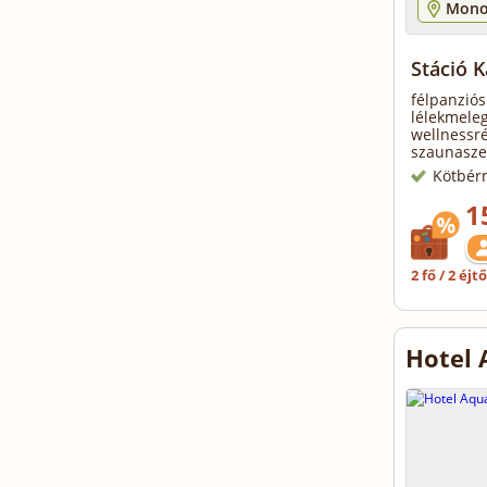
Mono
Stáció 
félpanziós
lélekmeleg
wellnessré
szaunasze
Kötbér
1
2 fő / 2 éjt
Hotel 