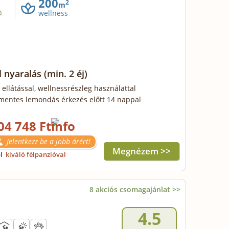
200
2
m
a
wellness
l nyaralás
(min. 2 éj)
 ellátással, wellnessrészleg használattal
mentes lemondás érkezés előtt 14 nappal
04 748 Ft
Jelentkezz be a jobb árért!
Megnézem >>
ől
kiváló félpanzióval
8 akciós csomagajánlat >>
4.5