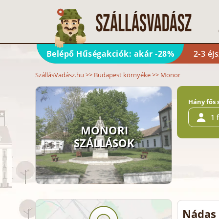
Belépő Hűségakciók: akár -28%
2-3 éj
SzállásVadász.hu
>>
Budapest környéke
>>
Monor
Hány fős 
1 
MONORI
SZÁLLÁSOK
Nádas 