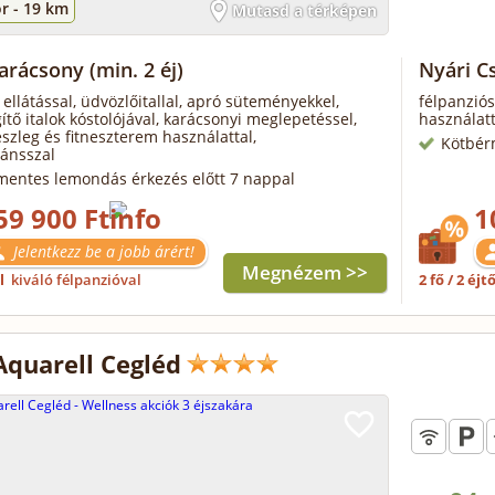
r -
19 km
Mutasd a térképen
Karácsony
(min. 2 éj)
Nyári 
 ellátással, üdvözlőitallal, apró süteményekkel,
félpanziós
ítő italok kóstolójával, karácsonyi meglepetéssel,
használatt
szleg és fitneszterem használattal,
Kötbér
ánsszal
mentes lemondás érkezés előtt 7 nappal
59 900 Ft
1
Jelentkezz be a jobb árért!
Megnézem >>
ől
kiváló félpanzióval
2 fő / 2 éjt
Aquarell Cegléd