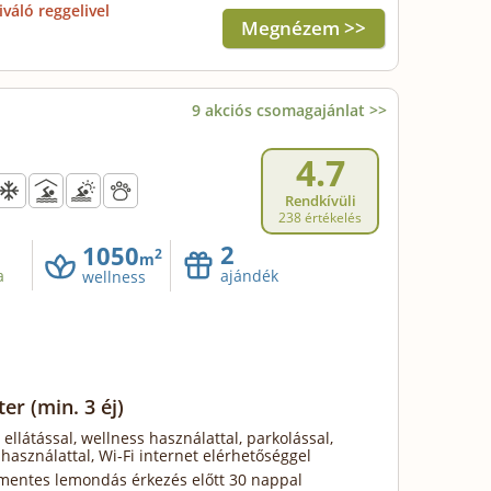
iváló reggelivel
Megnézem >>
9 akciós csomagajánlat >>
4.7
Rendkívüli
238 értékelés
2
1050
2
m
a
ajándék
wellness
zter
(min. 3 éj)
 ellátással, wellness használattal, parkolással,
használattal, Wi-Fi internet elérhetőséggel
mentes lemondás érkezés előtt 30 nappal