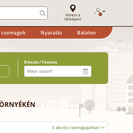
Keress a
térképen!
i csomagok
Nyaralás
Balaton
Érkezés / Távozás
ő
KÖRNYÉKÉN
3 akciós csomagajánlat >>