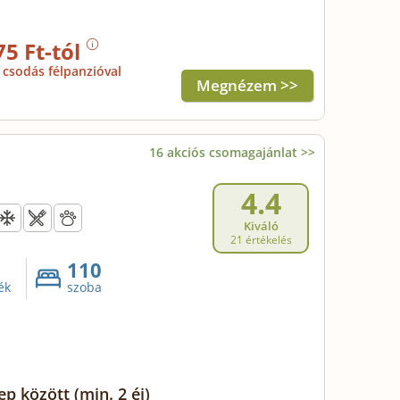
75 Ft-tól
csodás félpanzióval
Megnézem >>
16 akciós csomagajánlat >>
4.4
Kiváló
21 értékelés
110
ék
szoba
ep között
(min. 2 éj)