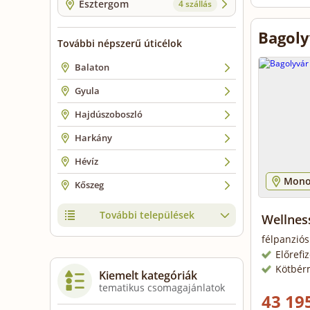
Esztergom
4 szállás
Bagoly
További népszerű úticélok
Balaton
Gyula
Hajdúszoboszló
Harkány
Hévíz
Mono
Kőszeg
További települések
Wellnes
félpanziós
Előrefi
Kötbér
Kiemelt kategóriák
tematikus csomagajánlatok
43 195