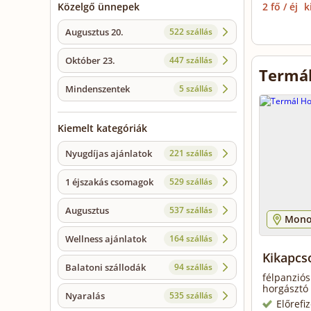
2 fő / éj
k
Közelgő ünnepek
Augusztus 20.
522 szállás
Október 23.
447 szállás
Termál
Mindenszentek
5 szállás
Kiemelt kategóriák
Nyugdíjas ajánlatok
221 szállás
1 éjszakás csomagok
529 szállás
Augusztus
537 szállás
Mono
Wellness ajánlatok
164 szállás
Kikapcso
Balatoni szállodák
94 szállás
félpanziós
horgásztó 
Nyaralás
535 szállás
Előrefi