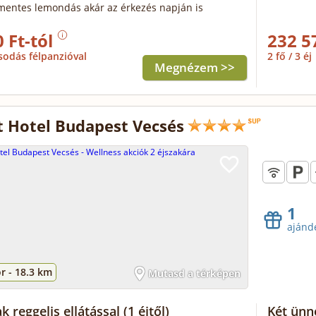
mentes lemondás akár az érkezés napján is
 Ft-tól
232 5
sodás félpanzióval
2 fő / 3 éj
Megnézem >>
t Hotel Budapest Vecsés
1
ajánd
r -
18.3 km
Mutasd a térképen
k reggelis ellátással
(1 éjtől)
Két ünn