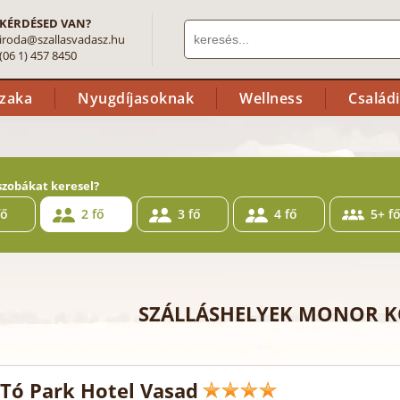
KÉRDÉSED VAN?
iroda@szallasvadasz.hu
(06 1) 457 8450
szaka
Nyugdíjasoknak
Wellness
Család
szobákat keresel?
fő
2 fő
3 fő
4 fő
5+ f
SZÁLLÁSHELYEK MONOR 
Tó Park Hotel Vasad