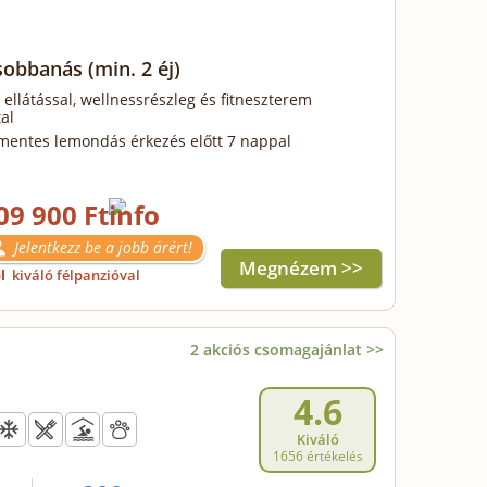
Csobbanás
(min. 2 éj)
 ellátással, wellnessrészleg és fitneszterem
al
mentes lemondás érkezés előtt 7 nappal
09 900 Ft
Jelentkezz be a jobb árért!
Megnézem >>
ől
kiváló félpanzióval
2 akciós csomagajánlat >>
4.6
Kiváló
1656 értékelés