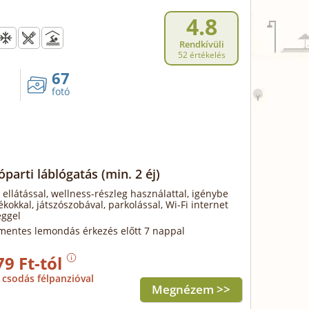
4.8
Rendkívüli
52 értékelés
67
fotó
óparti láblógatás
(min. 2 éj)
 ellátással, wellness-részleg használattal, igénybe
ékokkal, játszószobával, parkolással, Wi-Fi internet
éggel
mentes lemondás érkezés előtt 7 nappal
79 Ft-tól
csodás félpanzióval
Megnézem >>