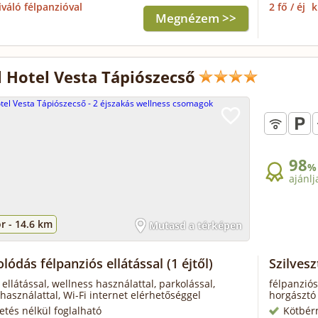
iváló félpanzióval
2 fő / éj
k
Megnézem >>
 Hotel Vesta Tápiószecső
98
%
ajánlj
r -
14.6 km
Mutasd a térképen
lódás félpanziós ellátással
(1 éjtől)
Szilves
 ellátással, wellness használattal, parkolással,
félpanziós
használattal, Wi-Fi internet elérhetőséggel
horgásztó 
zetés nélkül foglalható
Kötbér