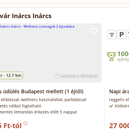
vár Inárcs Inárcs
100
ajánlj
r -
12.7 km
Mutasd a térképen
s üdülés Budapest mellett
(1 éjtől)
Napi ára
 ellátással, wellness használattal, parkolással
reggelis e
zetés nélkül foglalható
Kötbér
mentes lemondás érkezés előtt 5 nappal
 Ft-tól
27 00