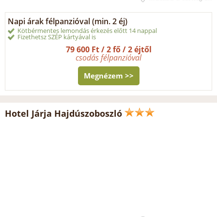
Napi árak félpanzióval (min. 2 éj)
Kötbérmentes lemondás érkezés előtt 14 nappal
Fizethetsz SZÉP kártyával is
79 600 Ft / 2 fő / 2 éjtől
csodás félpanzióval
Megnézem >>
Hotel Járja Hajdúszoboszló