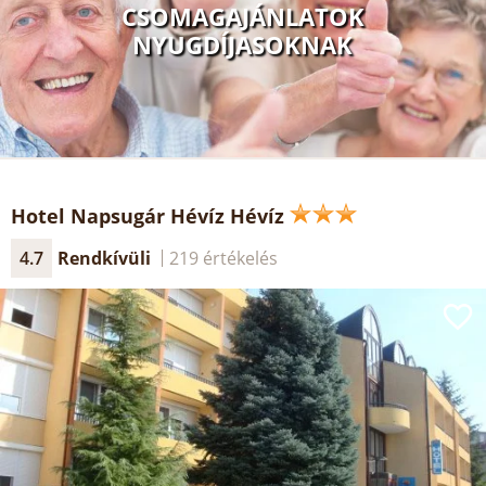
CSOMAGAJÁNLATOK
NYUGDÍJASOKNAK
Hotel Napsugár Hévíz Hévíz
4.7
Rendkívüli
219 értékelés