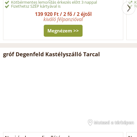
Kötbérmentes lemondás érkezés előtt 3 nappal
K
Fizethetsz SZÉP kártyával is
F
139 920 Ft / 2 fő / 2 éjtől
kiváló félpanzióval
Megnézem >>
gróf Degenfeld Kastélyszálló Tarcal
Mutasd a térképen