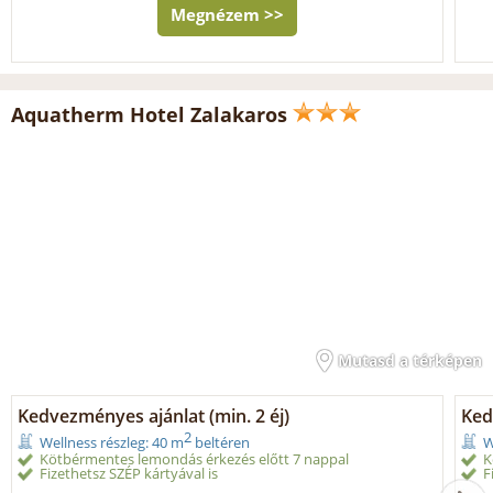
Megnézem >>
Aquatherm Hotel Zalakaros
Mutasd a térképen
Kedvezményes ajánlat (min. 2 éj)
Ked
2
Wellness részleg: 40 m
beltéren
W
Kötbérmentes lemondás érkezés előtt 7 nappal
K
Fizethetsz SZÉP kártyával is
F