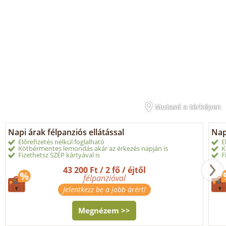
Mutasd a térképen
Napi árak félpanziós ellátással
Nap
Előrefizetés nélkül foglalható
E
Kötbérmentes lemondás akár az érkezés napján is
K
Fizethetsz SZÉP kártyával is
F
43 200 Ft / 2 fő / éjtől
félpanzióval
Jelentkezz be a jobb árért!
Megnézem >>