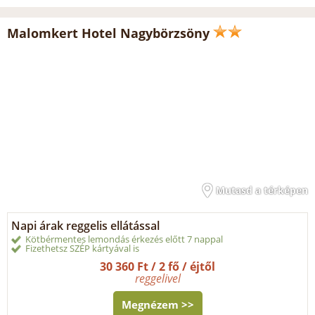
Malomkert Hotel Nagybörzsöny
Mutasd a térképen
Napi árak reggelis ellátással
Kötbérmentes lemondás érkezés előtt 7 nappal
Fizethetsz SZÉP kártyával is
30 360 Ft / 2 fő / éjtől
reggelivel
Megnézem >>