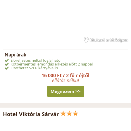
Mutasd a térképen
Napi árak
Előrefizetés nélkül foglalható
Kötbérmentes lemondás érkezés előtt 2 nappal
Fizethetsz SZÉP kártyával is
16 000 Ft / 2 fő / éjtől
ellátás nélkül
Megnézem >>
Hotel Viktória Sárvár