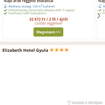
Napi árak reggelis ellátással
Nap
2
Wellness részleg: 150 m
kültéren
W
Kötbérmentes lemondás érkezés előtt 7 nappal
K
Fizethetsz SZÉP kártyával is
F
32 672 Ft / 2 fő / éjtől
csodás reggelivel
Megnézem >>
Elizabeth Hotel Gyula
Mutasd a térképen