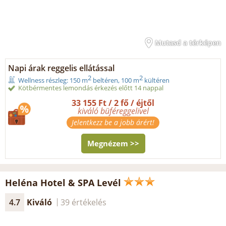
Mutasd a térképen
Napi árak reggelis ellátással
2
2
Wellness részleg: 150 m
beltéren, 100 m
kültéren
Kötbérmentes lemondás érkezés előtt 14 nappal
33 155 Ft / 2 fő / éjtől
kiváló büféreggelivel
Jelentkezz be a jobb árért!
Megnézem >>
Heléna Hotel & SPA Levél
4.7
Kiváló
39 értékelés