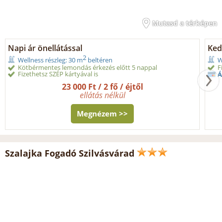
Mutasd a térképen
Napi ár önellátással
Ked
2
Wellness részleg: 30 m
beltéren
W
Kötbérmentes lemondás érkezés előtt 5 nappal
F
Fizethetsz SZÉP kártyával is
Á
23 000 Ft / 2 fő / éjtől
ellátás nélkül
Megnézem >>
Szalajka Fogadó Szilvásvárad