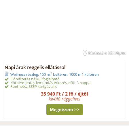
Mutasd a térképen
Napi árak reggelis ellátással
2
2
Wellness részleg: 150 m
beltéren, 1000 m
kültéren
Előrefizetés nélkül foglalható
Kötbérmentes lemondás érkezés előtt 3 nappal
Fizethetsz SZÉP kártyával is
35 940 Ft / 2 fő / éjtől
kiváló reggelivel
Megnézem >>