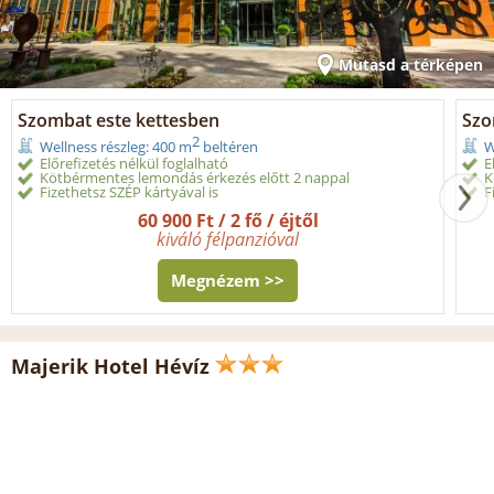
Mutasd a térképen
Szombat este kettesben
Szo
2
Wellness részleg: 400 m
beltéren
W
Előrefizetés nélkül foglalható
E
Kötbérmentes lemondás érkezés előtt 2 nappal
K
Fizethetsz SZÉP kártyával is
F
60 900 Ft / 2 fő / éjtől
kiváló félpanzióval
Megnézem >>
Majerik Hotel Hévíz