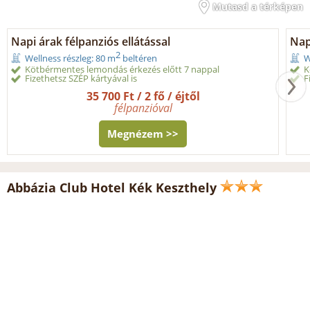
Mutasd a térképen
Napi árak félpanziós ellátással
Nap
2
Wellness részleg: 80 m
beltéren
W
Kötbérmentes lemondás érkezés előtt 7 nappal
K
Fizethetsz SZÉP kártyával is
F
35 700 Ft / 2 fő / éjtől
félpanzióval
Megnézem >>
Abbázia Club Hotel Kék Keszthely