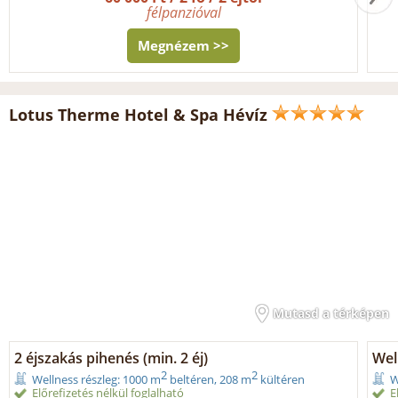
félpanzióval
Megnézem >>
Lotus Therme Hotel & Spa Hévíz
Mutasd a térképen
2 éjszakás pihenés (min. 2 éj)
Wel
2
2
Wellness részleg: 1000 m
beltéren, 208 m
kültéren
W
Előrefizetés nélkül foglalható
E