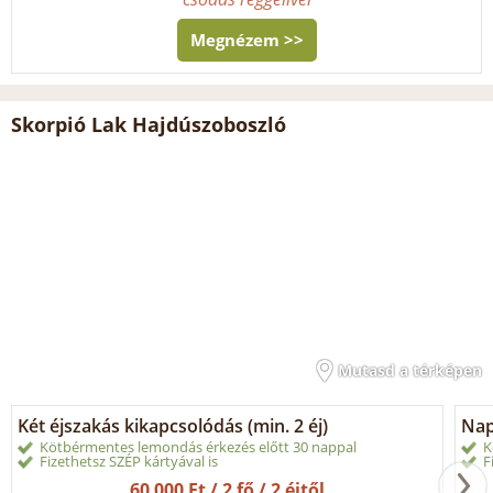
Megnézem >>
Skorpió Lak Hajdúszoboszló
Mutasd a térképen
Két éjszakás kikapcsolódás (min. 2 éj)
Nap
Kötbérmentes lemondás érkezés előtt 30 nappal
K
Fizethetsz SZÉP kártyával is
F
60 000 Ft / 2 fő / 2 éjtől