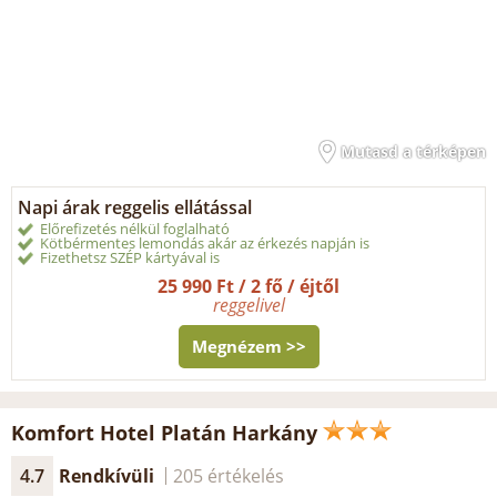
Mutasd a térképen
Napi árak reggelis ellátással
Előrefizetés nélkül foglalható
Kötbérmentes lemondás akár az érkezés napján is
Fizethetsz SZÉP kártyával is
25 990 Ft / 2 fő / éjtől
reggelivel
Megnézem >>
Komfort Hotel Platán Harkány
4.7
Rendkívüli
205 értékelés