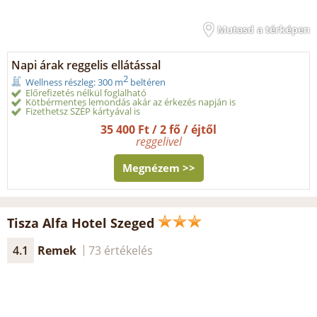
Mutasd a térképen
Napi árak reggelis ellátással
2
Wellness részleg: 300 m
beltéren
Előrefizetés nélkül foglalható
Kötbérmentes lemondás akár az érkezés napján is
Fizethetsz SZÉP kártyával is
35 400 Ft / 2 fő / éjtől
reggelivel
Megnézem >>
Tisza Alfa Hotel Szeged
4.1
Remek
73 értékelés