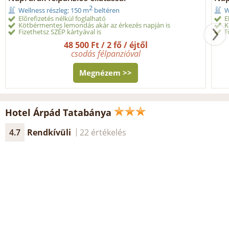
2
Wellness részleg: 150 m
beltéren
W
Előrefizetés nélkül foglalható
E
Kötbérmentes lemondás akár az érkezés napján is
K
Fizethetsz SZÉP kártyával is
F
48 500 Ft / 2 fő / éjtől
csodás félpanzióval
Megnézem >>
Hotel Árpád Tatabánya
4.7
Rendkívüli
22 értékelés