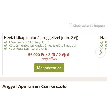
Mutasd a térképen
Hévízi kikapcsolódás reggelivel (min. 2 éj)
Nap
Előrefizetés nélkül foglalható
E
Kötbérmentes lemondás érkezés előtt 3 nappal
K
Fizethetsz SZÉP kártyával is
F
56 000 Ft / 2 fő / 2 éjtől
reggelivel
Megnézem >>
Angyal Apartman Cserkeszőlő