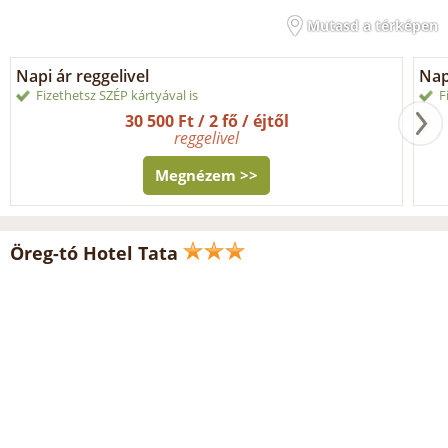
Mutasd a térképen
Napi ár reggelivel
Nap
Fizethetsz SZÉP kártyával is
F
30 500 Ft / 2 fő / éjtől
reggelivel
Megnézem >>
Öreg-tó Hotel Tata