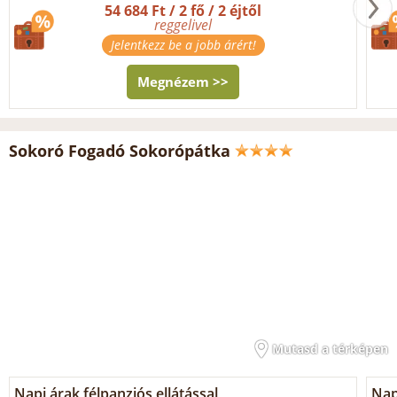
54 684 Ft / 2 fő / 2 éjtől
reggelivel
Jelentkezz be a jobb árért!
Megnézem >>
Sokoró Fogadó Sokorópátka
Mutasd a térképen
Napi árak félpanziós ellátással
Nap