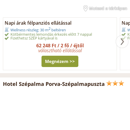
Mutasd a térképen
Napi árak félpanziós ellátással
Nap
2
Wellness részleg: 30 m
beltéren
W
Kötbérmentes lemondás érkezés előtt 7 nappal
K
Fizethetsz SZÉP kártyával is
F
62 248 Ft / 2 fő / éjtől
választható ellátással
Megnézem >>
Hotel Szépalma Porva-Szépalmapuszta