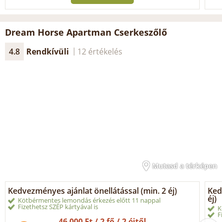
Dream Horse Apartman Cserkeszőlő
4.8
Rendkívüli
12 értékelés
Mutasd a térképen
Kedvezményes ajánlat önellátással (min. 2 éj)
Ked
éj)
Kötbérmentes lemondás érkezés előtt 11 nappal
Fizethetsz SZÉP kártyával is
K
F
46 000 Ft / 2 fő / 2 éjtől