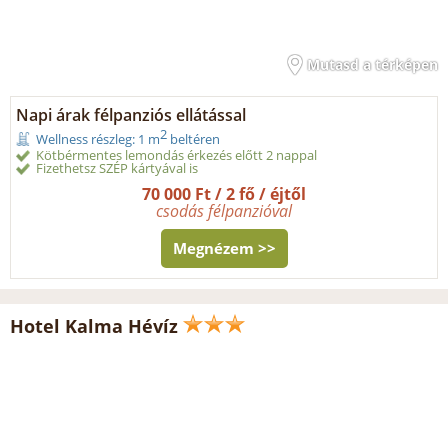
Mutasd a térképen
Napi árak félpanziós ellátással
2
Wellness részleg: 1 m
beltéren
Kötbérmentes lemondás érkezés előtt 2 nappal
Fizethetsz SZÉP kártyával is
70 000 Ft / 2 fő / éjtől
csodás félpanzióval
Megnézem >>
Hotel Kalma Hévíz