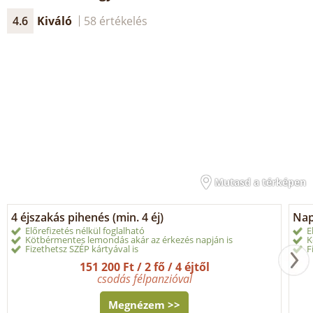
4.6
Kiváló
58 értékelés
Mutasd a térképen
4 éjszakás pihenés (min. 4 éj)
Napi
Előrefizetés nélkül foglalható
E
Kötbérmentes lemondás akár az érkezés napján is
K
Fizethetsz SZÉP kártyával is
F
151 200 Ft / 2 fő / 4 éjtől
csodás félpanzióval
Megnézem >>