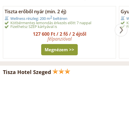
Tiszta erőből nyár (min. 2 éj)
Gyul
2
Wellness részleg: 200 m
beltéren
W
Kötbérmentes lemondás érkezés előtt 7 nappal
K
Fizethetsz SZÉP kártyával is
F
127 600 Ft / 2 fő / 2 éjtől
félpanzióval
Megnézem >>
Tisza Hotel Szeged