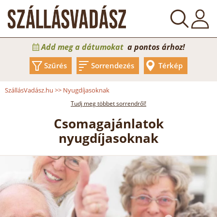
Add meg a dátumokat
a pontos árhoz!
Szűrés
Sorrendezés
Térkép
SzállásVadász.hu
>>
Nyugdíjasoknak
Tudj meg többet sorrendről!
Csomagajánlatok
nyugdíjasoknak