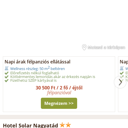
Mutasd a térképen
Napi árak félpanziós ellátással
Nap
2
Wellness részleg: 50 m
beltéren
W
Előrefizetés nélkül foglalható
E
Kötbérmentes lemondás akár az érkezés napján is
K
Fizethetsz SZÉP kártyával is
F
30 500 Ft / 2 fő / éjtől
félpanzióval
Megnézem >>
Hotel Solar Nagyatád