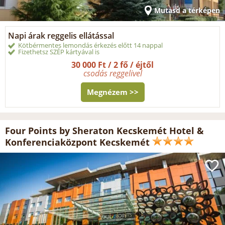
Mutasd a térképen
Napi árak reggelis ellátással
Kötbérmentes lemondás érkezés előtt 14 nappal
Fizethetsz SZÉP kártyával is
30 000 Ft / 2 fő / éjtől
csodás reggelivel
Megnézem >>
Four Points by Sheraton Kecskemét Hotel &
Konferenciaközpont Kecskemét