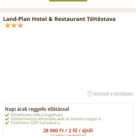
Land-Plan Hotel & Restaurant Töltéstava
Mutasd a térképen
Napi árak reggelis ellátással
Előrefizetés nélkül foglalható
Kötbérmentes lemondás akár az érkezés napján is
Fizethetsz SZÉP kártyával is
28 000 Ft / 2 fő / éjtől
csodás reggelivel