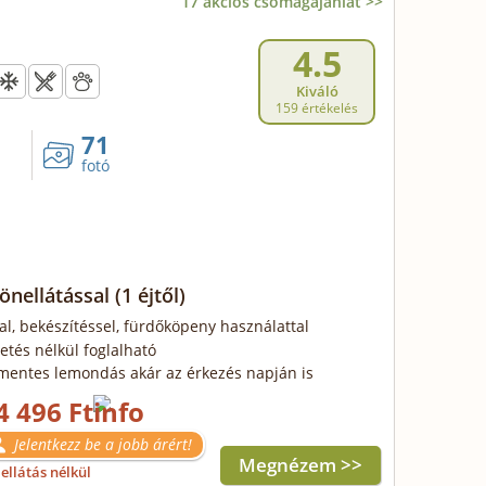
17 akciós csomagajánlat >>
4.5
Kiváló
159 értékelés
71
fotó
 önellátással
(1 éjtől)
al, bekészítéssel, fürdőköpeny használattal
zetés nélkül foglalható
mentes lemondás akár az érkezés napján is
4 496 Ft
Jelentkezz be a jobb árért!
Megnézem >>
ellátás nélkül