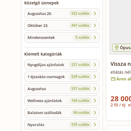
Közelgő ünnepek
Augusztus 20.
522 szállás
Október 23.
447 szállás
Mindenszentek
5 szállás
Ópusz
Kiemelt kategóriák
Vissza 
Nyugdíjas ajánlatok
221 szállás
ellátás né
1 éjszakás csomagok
529 szállás
Áron al
Augusztus
537 szállás
28 000
Wellness ajánlatok
164 szállás
2 fő / éj
e
Balatoni szállodák
94 szállás
Nyaralás
535 szállás