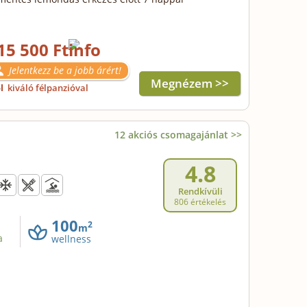
15 500 Ft
Jelentkezz be a jobb árért!
Megnézem >>
ől
kiváló félpanzióval
12 akciós csomagajánlat >>
4.8
Rendkívüli
806 értékelés
100
2
m
a
wellness