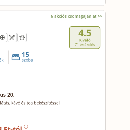
6 akciós csomagajánlat >>
4.5
Kiváló
71 értékelés
15
ék
szoba
us 20.
llátás, kávé és tea bekészítéssel
3 Ft-tól