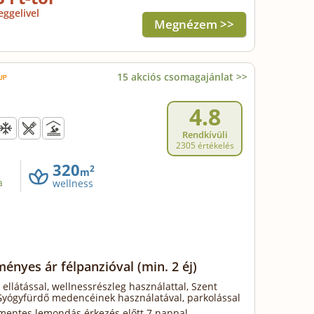
eggelivel
Megnézem >>
15 akciós csomagajánlat >>
4.8
Rendkívüli
2305 értékelés
320
2
m
a
wellness
ényes ár félpanzióval
(min. 2 éj)
 ellátással, wellnessrészleg használattal, Szent
Gyógyfürdő medencéinek használatával, parkolással
mentes lemondás érkezés előtt 7 nappal