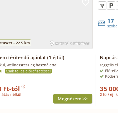
17
szoba
taszer -
22.5 km
Mutasd a térképen
nem térítendő ajánlat
(1 éjtől)
Napi ár
lkül, wellnessrészleg használattal
reggelis e
Előrefi
ul
Csak teljes előrefizetéssel
Kötbér
 Ft-tól
35 00
llátás nélkül
2 fő / éj
k
Megnézem >>