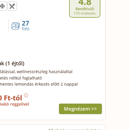
4.8
Rendkívüli
155 értékelés
27
fotó
ak
(1 éjtől)
llátással, wellnessrészleg használattal
zetés nélkül foglalható
mentes lemondás érkezés előtt 2 nappal
0 Ft-tól
iváló reggelivel
Megnézem >>