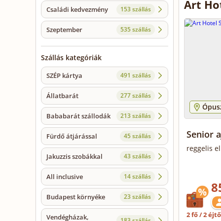
Art Ho
Családi kedvezmény
153 szállás
Szeptember
535 szállás
Szállás kategóriák
SZÉP kártya
491 szállás
Állatbarát
277 szállás
Ópusz
Bababarát szállodák
213 szállás
Senior 
Fürdő átjárással
45 szállás
reggelis e
Jakuzzis szobákkal
43 szállás
All inclusive
14 szállás
8
Budapest környéke
23 szállás
2 fő / 2 éjt
Vendégházak,
183 szállás