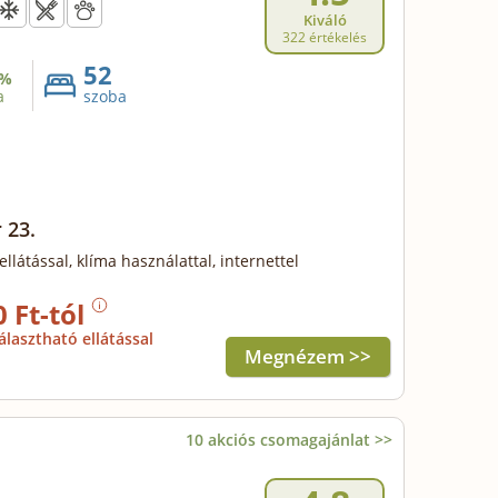
Kiváló
322 értékelés
52
%
a
szoba
 23.
ellátással, klíma használattal, internettel
0 Ft-tól
álasztható ellátással
Megnézem >>
10 akciós csomagajánlat >>