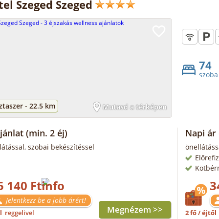
tel Szeged Szeged
74
szoba
taszer -
22.5 km
Mutasd a térképen
ajánlat
(min. 2 éj)
Napi ár
llátással, szobai bekészítéssel
önellátáss
Előrefi
Kötbér
5 140 Ft
3
Jelentkezz be a jobb árért!
Megnézem >>
ől
reggelivel
2 fő / éjtől