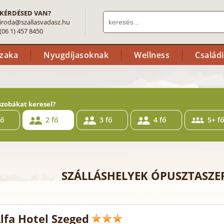
KÉRDÉSED VAN?
iroda@szallasvadasz.hu
(06 1) 457 8450
szaka
Nyugdíjasoknak
Wellness
Család
szobákat keresel?
fő
2 fő
3 fő
4 fő
5+ f
SZÁLLÁSHELYEK ÓPUSZTASZ
Alfa Hotel Szeged