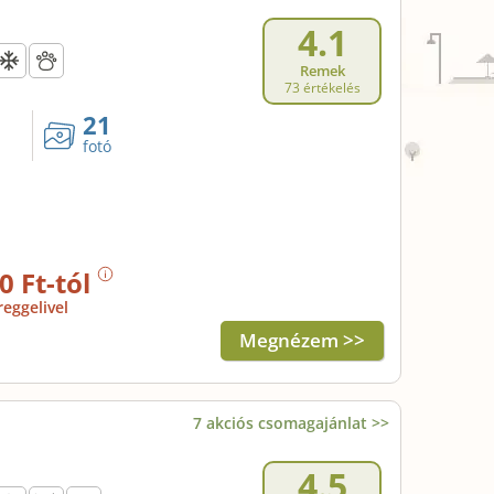
4.1
Remek
73 értékelés
21
fotó
0 Ft-tól
reggelivel
Megnézem >>
7 akciós csomagajánlat >>
4.5