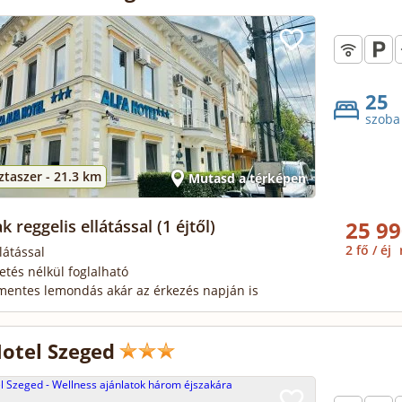
25
szoba
taszer -
21.3 km
Mutasd a térképen
k reggelis ellátással
(1 éjtől)
25 99
2 fő / éj
látással
zetés nélkül foglalható
mentes lemondás akár az érkezés napján is
Hotel Szeged