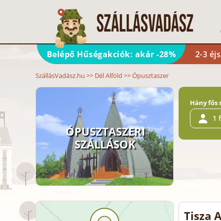
Belépő Hűségakciók: akár -28%
2-3 éj
SzállásVadász.hu
>>
Dél Alföld
>>
Ópusztaszer
Hány fős 
1 
ÓPUSZTASZERI
SZÁLLÁSOK
Tisza 