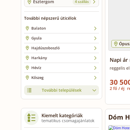
Esztergom
4 szállás
További népszerű úticélok
Balaton
Gyula
Ópusz
Hajdúszoboszló
Harkány
Napi ár 
Hévíz
reggelis e
Kőszeg
30 500
2 fő / éj
r
További települések
Kiemelt kategóriák
Dóm Ho
tematikus csomagajánlatok