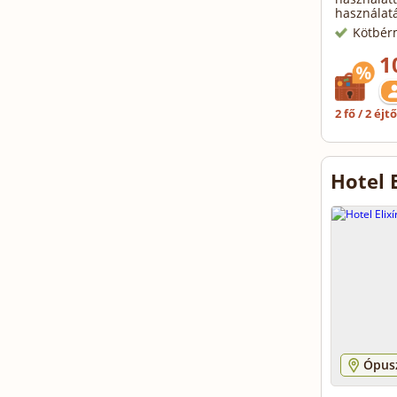
használatá
Kötbér
1
2 fő / 2 éjt
Hotel 
Ópusz