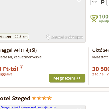
100
ajánlj
taszer -
22.3 km
Mutasd a térképen
reggelivel
(1 éjtől)
Október
llátással, kedvezményekkel
választott 
 Ft-tól
30 50
eggelivel
2 fő / éj
v
Megnézem >>
tel Szeged