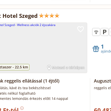
 Hotel Szeged
1
ajánd
taszer -
22.5 km
Mutasd a térképen
k reggelis ellátással
(1 éjtől)
Auguszt
llátás, kávé és tea bekészítéssel
reggelis e
zetés nélkül foglalható
mentes lemondás érkezés előtt 14 nappal
 Ft-tól
60 48