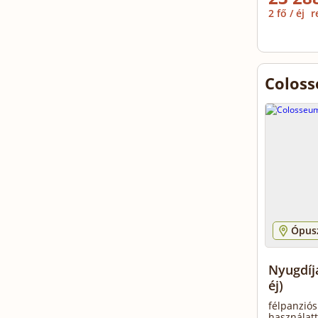
2 fő / éj
r
Coloss
Ópusz
Nyugdíj
éj)
félpanziós
használat