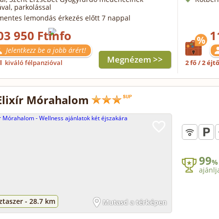
val, parkolással
mentes lemondás érkezés előtt 7 nappal
03 950 Ft
1
Jelentkezz be a jobb árért!
Megnézem >>
ől
kiváló félpanzióval
2 fő / 2 éjt
Elixír Mórahalom
99
%
ajánlj
taszer -
28.7 km
Mutasd a térképen