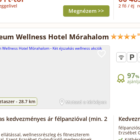
eggelivel
2 fő / éj
r
Megnézem >>
eum Wellness Hotel Mórahalom
97
%
ajánlj
taszer -
28.7 km
Mutasd a térképen
as kedvezményes ár félpanzióval
(min. 2
Kedvezm
félpanziós
Erzsébet 
 ellátással, wellnessrészleg és fitneszterem
tal, Szent Erzsébet Gyógyfürdő medencéinek
Kötbér