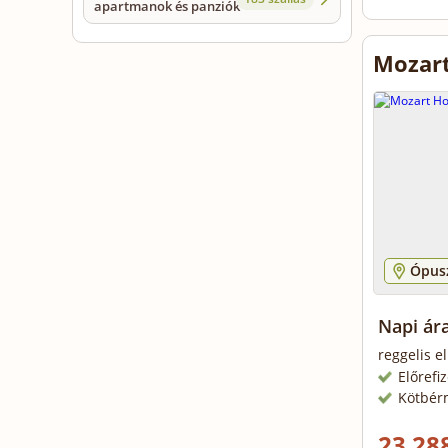
apartmanok és panziók
Mozart
Ópusz
Napi ára
reggelis e
Előrefi
Kötbér
23 288