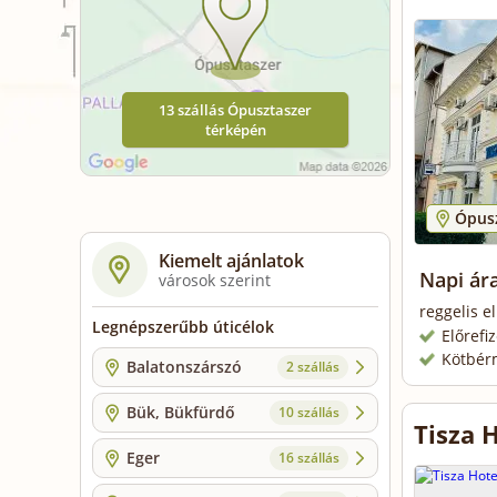
13 szállás Ópusztaszer
térképén
Ópusz
Kiemelt ajánlatok
Napi ára
városok szerint
reggelis el
Legnépszerűbb úticélok
Előrefi
Kötbér
Balatonszárszó
2 szállás
Bük, Bükfürdő
10 szállás
Tisza 
Eger
16 szállás