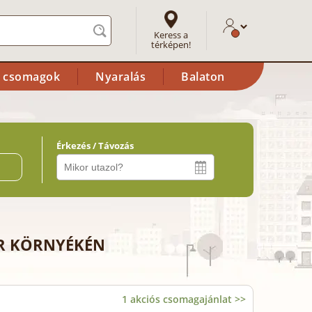
Keress a
térképen!
i csomagok
Nyaralás
Balaton
Érkezés / Távozás
ő
ER KÖRNYÉKÉN
1 akciós csomagajánlat >>