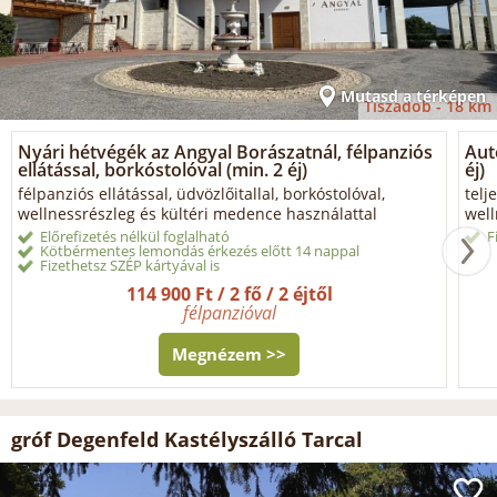
Mutasd a térképen
Tiszadob -
18 km
Nyári hétvégék az Angyal Borászatnál, félpanziós
Aut
ellátással, borkóstolóval (min. 2 éj)
éj)
félpanziós ellátással, üdvözlőitallal, borkóstolóval,
telj
wellnessrészleg és kültéri medence használattal
well
Előrefizetés nélkül foglalható
F
Kötbérmentes lemondás érkezés előtt 14 nappal
Fizethetsz SZÉP kártyával is
114 900 Ft / 2 fő / 2 éjtől
félpanzióval
Megnézem >>
gróf Degenfeld Kastélyszálló Tarcal