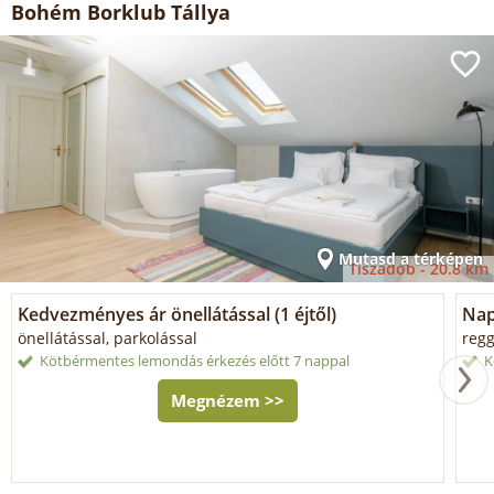
Bohém Borklub Tállya
Mutasd a térképen
Tiszadob -
20.8 km
Kedvezményes ár önellátással (1 éjtől)
Napi
önellátással, parkolással
regg
Kötbérmentes lemondás érkezés előtt 7 nappal
K
Megnézem >>