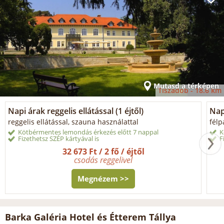
Mutasd a térképen
Tiszadob -
18.6 km
Napi árak reggelis ellátással (1 éjtől)
Napi
reggelis ellátással, szauna használattal
félp
Kötbérmentes lemondás érkezés előtt 7 nappal
K
Fizethetsz SZÉP kártyával is
F
32 673 Ft / 2 fő / éjtől
csodás reggelivel
Megnézem >>
Barka Galéria Hotel és Étterem Tállya