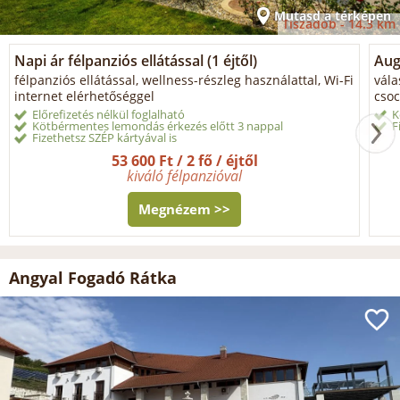
Mutasd a térképen
Tiszadob -
14.3 km
Napi ár félpanziós ellátással (1 éjtől)
Aug
félpanziós ellátással, wellness-részleg használattal, Wi-Fi
vála
internet elérhetőséggel
csoc
Előrefizetés nélkül foglalható
K
Kötbérmentes lemondás érkezés előtt 3 nappal
F
Fizethetsz SZÉP kártyával is
53 600 Ft / 2 fő / éjtől
kiváló félpanzióval
Megnézem >>
Angyal Fogadó Rátka