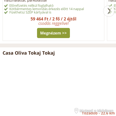
használattal, parkolással
hasz
Előrefizetés nélkül foglalható
E
Kötbérmentes lemondás érkezés előtt 14 nappal
K
Fizethetsz SZÉP kártyával is
F
59 464 Ft / 2 fő / 2 éjtől
csodás reggelivel
Megnézem >>
Casa Oliva Tokaj Tokaj
Mutasd a térképen
Tiszadob -
22.6 km