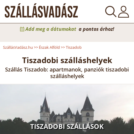
Add meg a dátumokat
a pontos árhoz!
SzállásVadász.hu
>>
Észak Alföld
>>
Tiszadob
Tiszadobi szálláshelyek
Szállás Tiszadob: apartmanok, panziók tiszadobi
szálláshelyek
TISZADOBI SZÁLLÁSOK