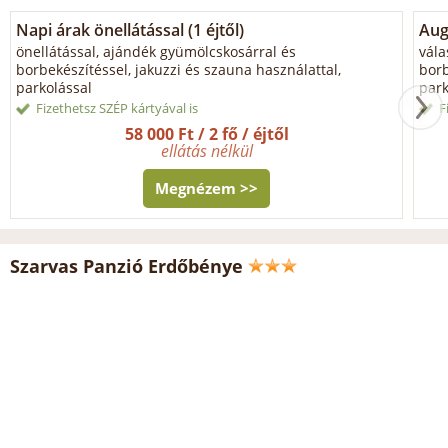
Napi árak önellátással (1 éjtől)
Aug
önellátással, ajándék gyümölcskosárral és
vála
borbekészítéssel, jakuzzi és szauna használattal,
borb
parkolással
park
Fizethetsz SZÉP kártyával is
F
58 000 Ft / 2 fő / éjtől
ellátás nélkül
Megnézem >>
Szarvas Panzió Erdőbénye