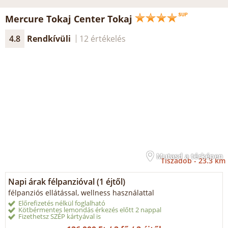
Mercure Tokaj Center Tokaj
4.8
Rendkívüli
12 értékelés
Mutasd a térképen
Tiszadob -
23.3 km
Napi árak félpanzióval (1 éjtől)
félpanziós ellátással, wellness használattal
Előrefizetés nélkül foglalható
Kötbérmentes lemondás érkezés előtt 2 nappal
Fizethetsz SZÉP kártyával is