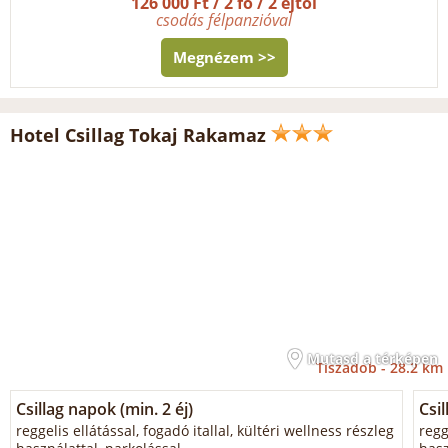
126 000 Ft / 2 fő / 2 éjtől
csodás félpanzióval
Megnézem >>
Hotel Csillag Tokaj Rakamaz
Mutasd a térképen
Tiszadob -
28.2 km
Csillag napok (min. 2 éj)
Csi
reggelis ellátással, fogadó itallal, kültéri wellness részleg
regg