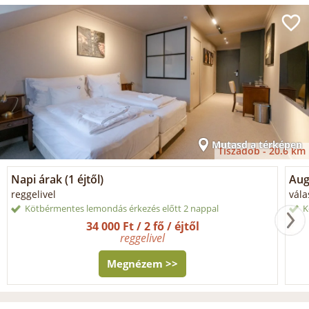
Mutasd a térképen
Tiszadob -
20.6 km
Napi árak (1 éjtől)
Aug
reggelivel
vála
Kötbérmentes lemondás érkezés előtt 2 nappal
K
34 000 Ft / 2 fő / éjtől
reggelivel
Megnézem >>