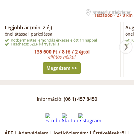
Mutasd a térképen
Tiszadob -
27.3 km
Legjobb ár (min. 2 éj)
Aug
önellátással, parkolással
önel
Kötbérmentes lemondás érkezés előtt 14 nappal
K
Fizethetsz SZÉP kártyával is
F
135 600 Ft / 8 fő / 2 éjtől
ellátás nélkül
Megnézem >>
Információ:
(06 1) 457 8450
ÁFF
|
Adatvédelem
|
Jogi közlemény
|
Értékelésekről
|