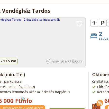
 Vendégház Tardos
2
szoba
 -
13.5 km
Mutasd a térképen
ak
(min. 2 éj)
Október
al, parkolással
önellátáss
zetés nélkül foglalható
Előrefi
mentes lemondás akár az érkezés napján is
Kötbér
6 000 Ft
6
Jelentkezz be a jobb árért!