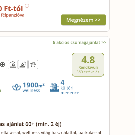
0 Ft-tól
félpanzióval
Megnézem >>
6 akciós csomagajánlat >>
4.8
Rendkívüli
369 értékelés
4
1900
2
m
kültéri
a
wellness
medence
as ajánlat 60+
(min. 2 éj)
 ellátással, wellness világ használattal, parkolással