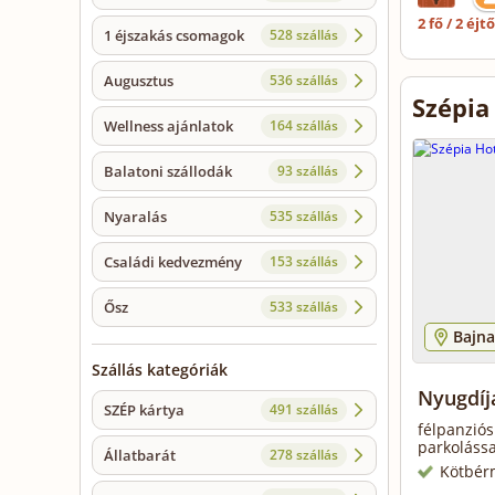
2 fő / 2 éjt
1 éjszakás csomagok
528 szállás
Augusztus
536 szállás
Szépia
Wellness ajánlatok
164 szállás
Balatoni szállodák
93 szállás
Nyaralás
535 szállás
Családi kedvezmény
153 szállás
Ősz
533 szállás
Bajna
Szállás kategóriák
Nyugdíj
SZÉP kártya
491 szállás
félpanziós
parkolássa
Állatbarát
278 szállás
Kötbér