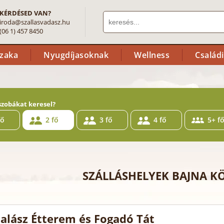
KÉRDÉSED VAN?
iroda@szallasvadasz.hu
(06 1) 457 8450
szaka
Nyugdíjasoknak
Wellness
Család
szobákat keresel?
fő
2 fő
3 fő
4 fő
5+ f
SZÁLLÁSHELYEK BAJNA 
alász Étterem és Fogadó Tát