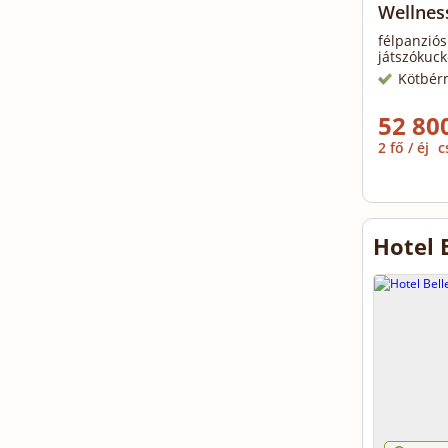
Wellnes
félpanziós
játszókuck
Kötbér
52 800
2 fő / éj
c
Hotel 