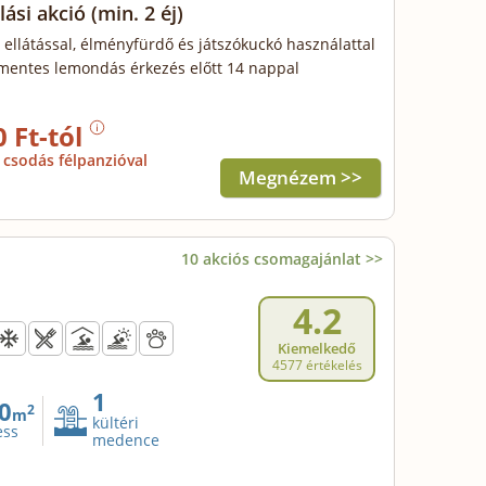
lási akció
(min. 2 éj)
 ellátással, élményfürdő és játszókuckó használattal
mentes lemondás érkezés előtt 14 nappal
0 Ft-tól
csodás félpanzióval
Megnézem >>
10 akciós csomagajánlat >>
4.2
Kiemelkedő
4577 értékelés
1
0
2
m
kültéri
ess
medence