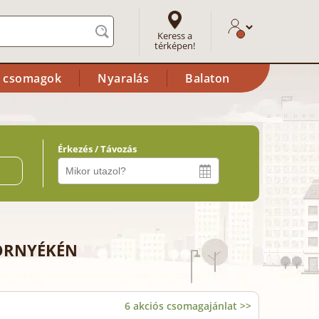
Keress a
térképen!
i csomagok
Nyaralás
Balaton
Érkezés / Távozás
ő
KÖRNYÉKÉN
6 akciós csomagajánlat >>