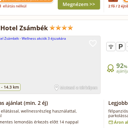
Megnézem >>
ől
ellátás nélkül
2 fő / 2 éjt
 Hotel Zsámbék
92
%
ajánlj
 -
14.3 km
Mutasd a térképen
as ajánlat
(min. 2 éj)
Legjobb 
 ellátással, wellnessrészleg használattal,
félpanziós
l
parkolássa
mentes lemondás érkezés előtt 14 nappal
Áron al