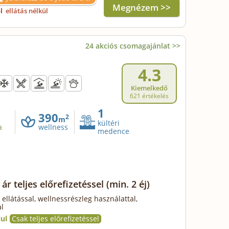
Megnézem >>
ől
ellátás nélkül
24 akciós csomagajánlat >>
4.3
Kiemelkedő
621 értékelés
1
390
2
m
kültéri
a
wellness
medence
ár teljes előrefizetéssel
(min. 2 éj)
 ellátással, wellnessrészleg használattal,
l
ul
Csak teljes előrefizetéssel