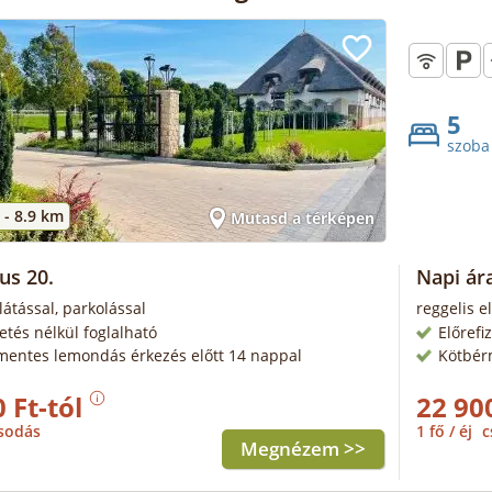
5
szoba
 -
8.9 km
Mutasd a térképen
us 20.
Napi ára
látással, parkolással
reggelis e
zetés nélkül foglalható
Előrefi
mentes lemondás érkezés előtt 14 nappal
Kötbér
 Ft-tól
22 90
sodás
1 fő / éj
c
Megnézem >>