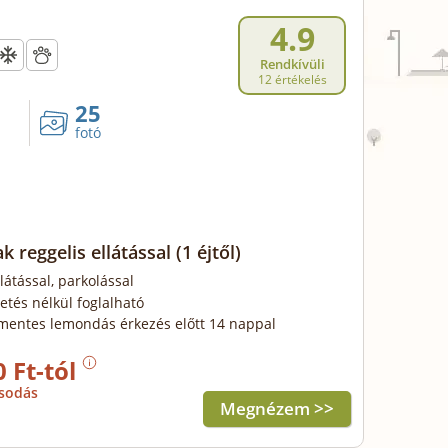
4.9
Rendkívüli
12 értékelés
25
fotó
k reggelis ellátással
(1 éjtől)
llátással, parkolással
zetés nélkül foglalható
mentes lemondás érkezés előtt 14 nappal
0 Ft-tól
sodás
Megnézem >>