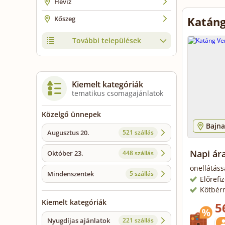
Hévíz
Kőszeg
Katáng
További települések
Kiemelt kategóriák
tematikus csomagajánlatok
Közelgő ünnepek
Bajna
Augusztus 20.
521 szállás
Napi ár
Október 23.
448 szállás
önellátáss
Mindenszentek
5 szállás
Előrefi
Kötbér
Kiemelt kategóriák
5
Nyugdíjas ajánlatok
221 szállás