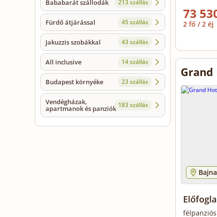
Bababarát szállodák
213 szállás
73 530
Fürdő átjárással
45 szállás
2 fő / 2 éj
Jakuzzis szobákkal
43 szállás
All inclusive
14 szállás
Grand 
Budapest környéke
23 szállás
Vendégházak,
183 szállás
apartmanok és panziók
Bajna
Előfogla
félpanziós