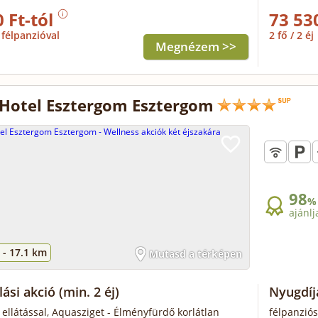
 Ft-tól
73 53
félpanzióval
2 fő / 2 éj
Megnézem >>
Hotel Esztergom Esztergom
98
%
ajánlj
 -
17.1 km
Mutasd a térképen
lási akció
(min. 2 éj)
Nyugdíj
 ellátással, Aquasziget - Élményfürdő korlátlan
félpanziós