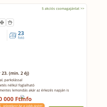
5 akciós csomagajánlat >>
23
fotó
 23.
(min. 2 éj)
al, parkolással
zetés nélkül foglalható
mentes lemondás akár az érkezés napján is
0 000 Ft
Jelentkezz be a jobb árért!