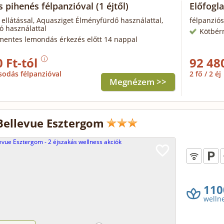
s pihenés félpanzióval
(1 éjtől)
Előfogla
 ellátással, Aquasziget Élményfürdő használattal,
félpanziós
ó használattal
Kötbér
mentes lemondás érkezés előtt 14 nappal
 Ft-tól
92 48
sodás félpanzióval
2 fő / 2 éj
Megnézem >>
Bellevue Esztergom
110
welln