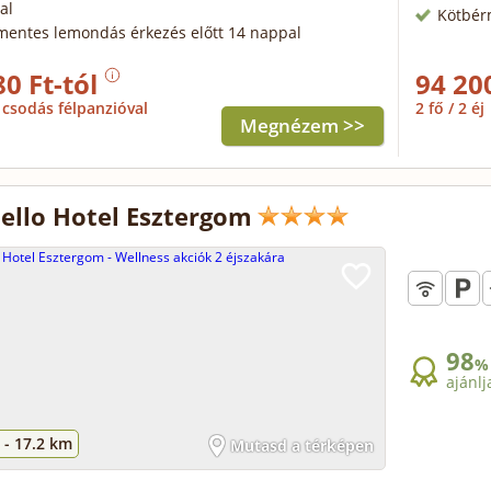
al
Kötbér
mentes lemondás érkezés előtt 14 nappal
80 Ft-tól
94 20
csodás félpanzióval
2 fő / 2 éj
Megnézem >>
ello Hotel Esztergom
98
%
ajánlj
 -
17.2 km
Mutasd a térképen