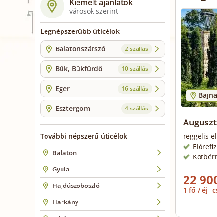
Kiemelt ajánlatok
városok szerint
Legnépszerűbb úticélok
Balatonszárszó
2 szállás
Bük, Bükfürdő
10 szállás
Eger
16 szállás
Bajna
Esztergom
4 szállás
Auguszt
További népszerű úticélok
reggelis el
Előrefi
Balaton
Kötbér
Gyula
22 900
Hajdúszoboszló
1 fő / éj
c
Harkány