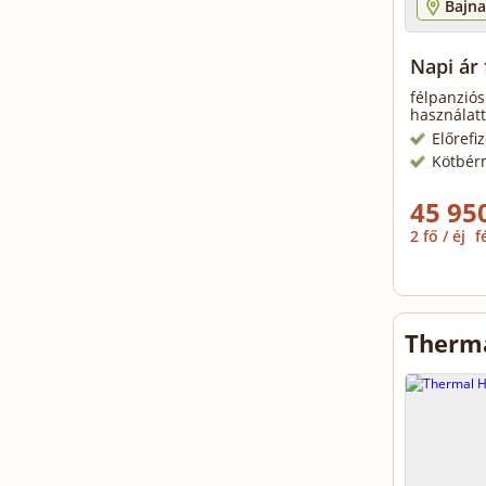
Bajna
Napi ár
félpanziós
használatt
Előrefi
Kötbér
45 950
2 fő / éj
f
Therma