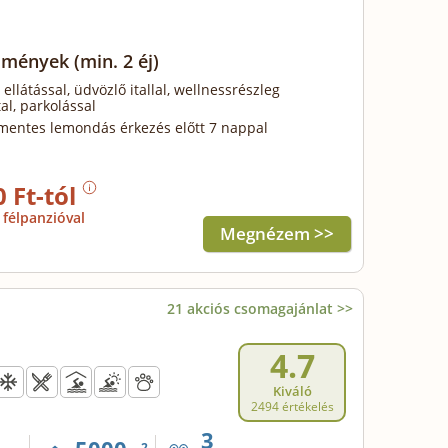
élmények
(min. 2 éj)
 ellátással, üdvözlő itallal, wellnessrészleg
al, parkolással
mentes lemondás érkezés előtt 7 nappal
0 Ft-tól
félpanzióval
Megnézem >>
21 akciós csomagajánlat >>
4.7
Kiváló
2494 értékelés
3
2