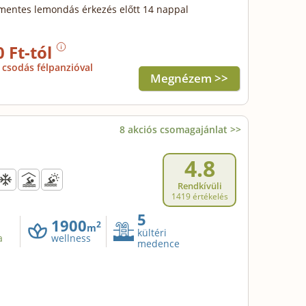
mentes lemondás érkezés előtt 14 nappal
0 Ft-tól
csodás félpanzióval
Megnézem >>
8 akciós csomagajánlat >>
4.8
Rendkívüli
1419 értékelés
5
1900
2
m
kültéri
a
wellness
medence