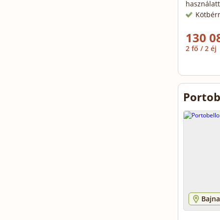
használatt
Kötbér
130 0
2 fő / 2 éj
Portob
Bajna