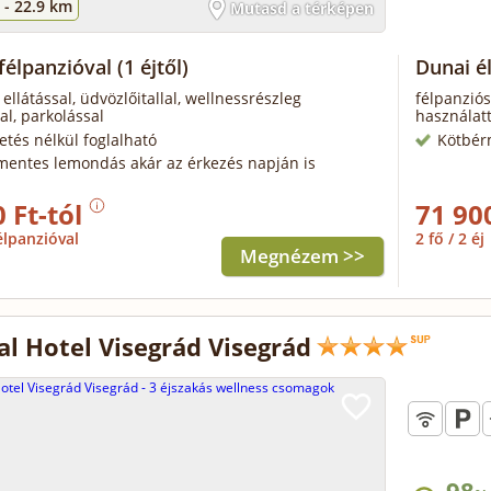
 -
22.9 km
Mutasd a térképen
 félpanzióval
(1 éjtől)
Dunai 
 ellátással, üdvözlőitallal, wellnessrészleg
félpanziós
al, parkolással
használatt
zetés nélkül foglalható
Kötbér
mentes lemondás akár az érkezés napján is
 Ft-tól
71 90
élpanzióval
2 fő / 2 éj
Megnézem >>
l Hotel Visegrád Visegrád