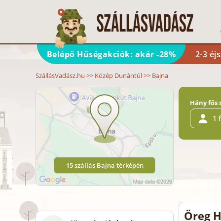
Belépő Hűségakciók: akár -28%
2-3 éj
SzállásVadász.hu
>>
Közép Dunántúl
>>
Bajna
Hány fős 
1 
15 szállás Bajna térképén
Öreg H