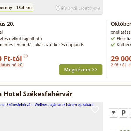
berény -
15.4 km
Mutasd a térképen
us 20.
Október
al
önellátáss
zetés nélkül foglalható
Előrefi
mentes lemondás akár az érkezés napján is
Kötbér
 Ft-tól
29 00
llátás nélkül
2 fő / éj
e
Megnézem >>
a Hotel Székesfehérvár