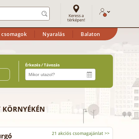
Keress a
térképen!
i csomagok
Nyaralás
Balaton
Érkezés / Távozás
ő
Y KÖRNYÉKÉN
21 akciós csomagajánlat >>
urgó