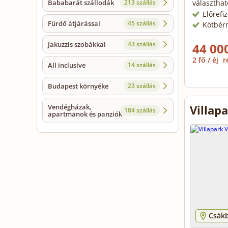
Bababarát szállodák
213 szállás
választhat
Előrefi
Fürdő átjárással
45 szállás
Kötbér
Jakuzzis szobákkal
43 szállás
44 000
2 fő / éj
r
All inclusive
14 szállás
Budapest környéke
23 szállás
Vendégházak,
Villap
184 szállás
apartmanok és panziók
Csák