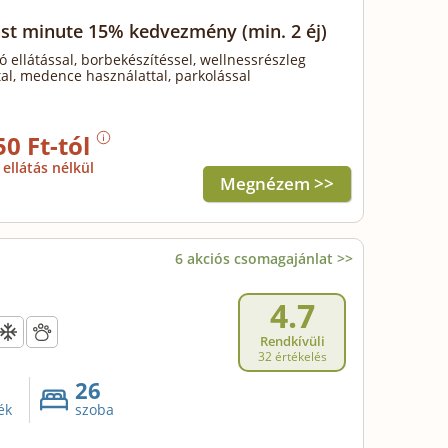
ast minute 15% kedvezmény
(min. 2 éj)
ó ellátással, borbekészítéssel, wellnessrészleg
al, medence használattal, parkolással
50 Ft-tól
ellátás nélkül
Megnézem >>
6 akciós csomagajánlat >>
4.7
Rendkívüli
32 értékelés
26
ék
szoba