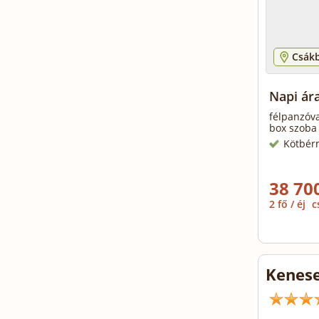
Csák
Napi ár
félpanzóva
box szoba 
Kötbér
38 700
2 fő / éj
c
Kenese