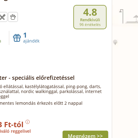
4.8
Rendkívüli
96 értékelés
1
a
ajándék
ter - speciális előrefizetéssel
ó ellátással, kastélylátogatással, ping-pong, darts,
ználattal, nordic walkinggal, parkolással, internet
éggel
mentes lemondás érkezés előtt 2 nappal
3 Ft-tól
iváló reggelivel
Megnézem >>