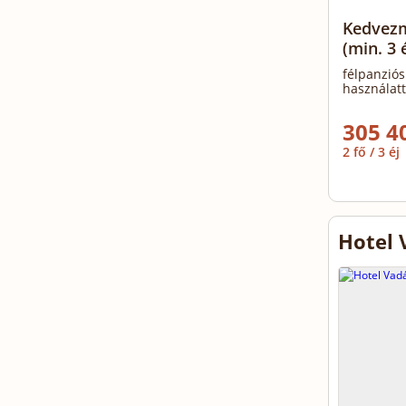
Kedvezm
(min. 3 é
félpanziós
használatt
305 4
2 fő / 3 éj
Hotel 