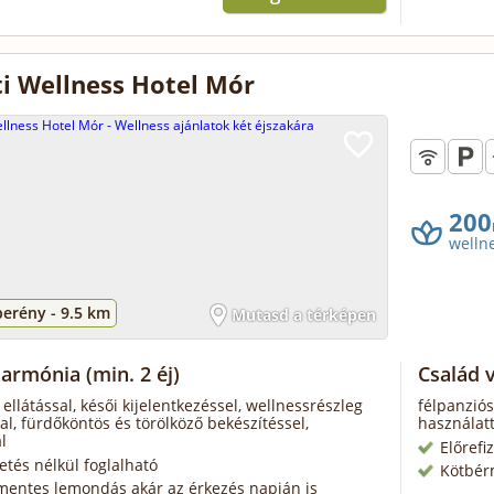
i Wellness Hotel Mór
200
welln
berény -
9.5 km
Mutasd a térképen
harmónia
(min. 2 éj)
Család 
 ellátással, késői kijelentkezéssel, wellnessrészleg
félpanziós
al, fürdőköntös és törölköző bekészítéssel,
használatt
l
Előrefi
zetés nélkül foglalható
Kötbér
mentes lemondás akár az érkezés napján is