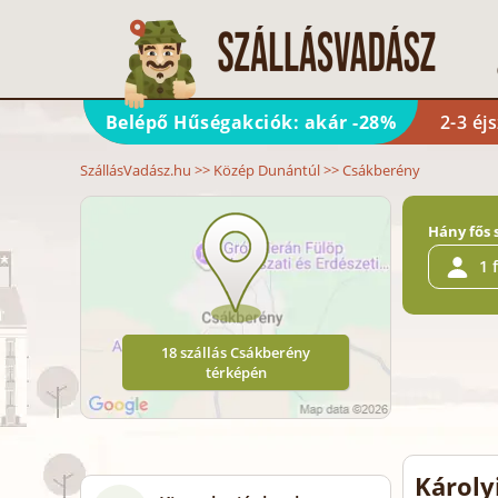
Belépő Hűségakciók: akár -28%
2-3 éj
SzállásVadász.hu
>>
Közép Dunántúl
>>
Csákberény
Hány fős 
1 
18 szállás Csákberény
térképén
Károly