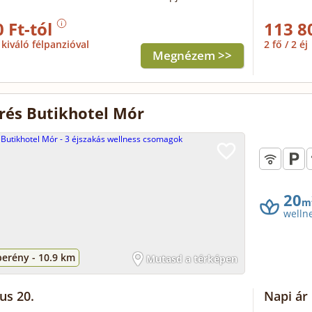
 Ft-tól
113 8
kiváló félpanzióval
2 fő / 2 éj
Megnézem >>
rés Butikhotel Mór
20
m
welln
berény -
10.9 km
Mutasd a térképen
us 20.
Napi ár 