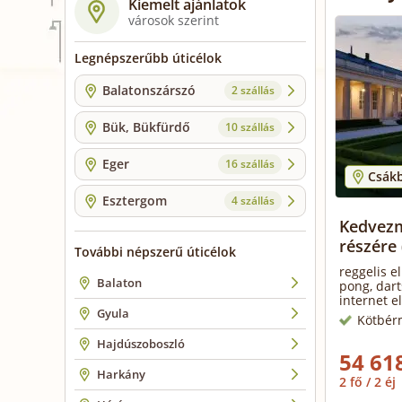
Kiemelt ajánlatok
városok szerint
Legnépszerűbb úticélok
Balatonszárszó
2 szállás
Bük, Bükfürdő
10 szállás
Eger
16 szállás
Csák
Esztergom
4 szállás
Kedvezm
részére
További népszerű úticélok
reggelis e
Balaton
pong, dart
internet e
Gyula
Kötbér
Hajdúszoboszló
54 618
Harkány
2 fő / 2 éj