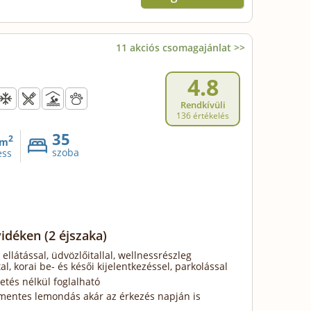
11 akciós csomagajánlat >>
4.8
Rendkívüli
136 értékelés
35
2
m
szoba
ess
vidéken
(2 éjszaka)
 ellátással, üdvözlőitallal, wellnessrészleg
al, korai be- és késői kijelentkezéssel, parkolással
zetés nélkül foglalható
mentes lemondás akár az érkezés napján is