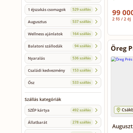
1 éjszakás csomagok
529 szállás
99 000
2 fő / 2 éj
Augusztus
537 szállás
Wellness ajánlatok
164 szállás
Balatoni szállodák
94 szállás
Öreg P
Nyaralás
536 szállás
Családi kedvezmény
153 szállás
Ősz
533 szállás
Szállás kategóriák
Csák
SZÉP kártya
492 szállás
Állatbarát
278 szállás
Auguszt