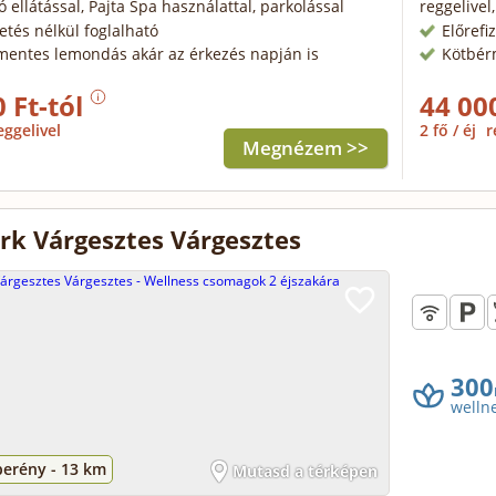
ó ellátással, Pajta Spa használattal, parkolással
reggelivel
zetés nélkül foglalható
Előrefi
mentes lemondás akár az érkezés napján is
Kötbér
 Ft-tól
44 00
eggelivel
2 fő / éj
r
Megnézem >>
ark Várgesztes Várgesztes
300
welln
berény -
13 km
Mutasd a térképen