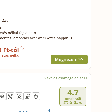
 23.
al
zetés nélkül foglalható
mentes lemondás akár az érkezés napján is
0 Ft-tól
llátás nélkül
Megnézem >>
6 akciós csomagajánlat >>
4.7
Rendkívüli
575 értékelés
1