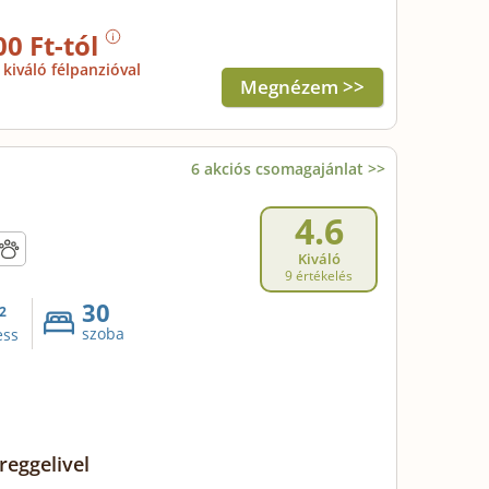
00 Ft-tól
kiváló félpanzióval
Megnézem >>
6 akciós csomagajánlat >>
4.6
Kiváló
9 értékelés
30
2
szoba
ess
reggelivel