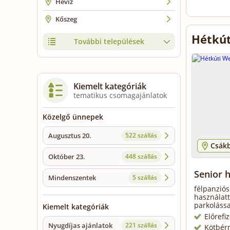
Hévíz
Kőszeg
Hétkút
További települések
Kiemelt kategóriák
tematikus csomagajánlatok
Közelgő ünnepek
Augusztus 20.
522 szállás
Csák
Október 23.
448 szállás
Senior 
Mindenszentek
5 szállás
félpanziós
használatt
parkolássa
Kiemelt kategóriák
Előrefi
Nyugdíjas ajánlatok
221 szállás
Kötbér