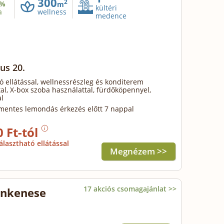
300
2
%
m
kültéri
a
wellness
medence
us 20.
ó ellátással, wellnessrészleg és konditerem
al, X-box szoba használattal, fürdőköpennyel,
l
mentes lemondás érkezés előtt 7 nappal
0 Ft-tól
álasztható ellátással
Megnézem >>
17 akciós csomagajánlat >>
onkenese