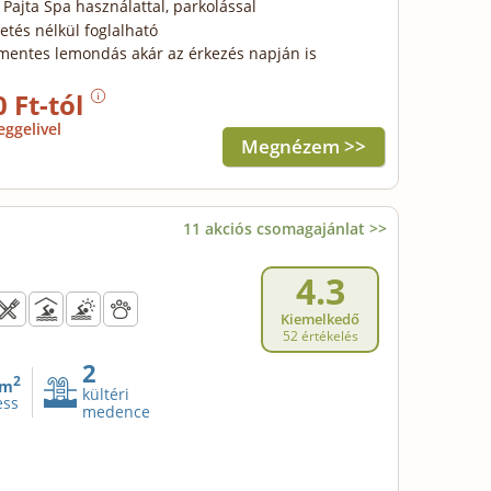
, Pajta Spa használattal, parkolással
zetés nélkül foglalható
mentes lemondás akár az érkezés napján is
0 Ft-tól
eggelivel
Megnézem >>
11 akciós csomagajánlat >>
4.3
Kiemelkedő
52 értékelés
2
2
m
kültéri
ess
medence