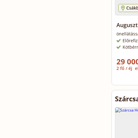
Csák
Auguszt
önellátáss
Előrefi
Kötbér
29 000
2 fő / éj
e
Szárcs