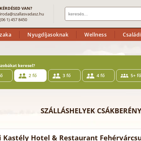
KÉRDÉSED VAN?
iroda@szallasvadasz.hu
(06 1) 457 8450
szaka
Nyugdíjasoknak
Wellness
Család
szobákat keresel?
fő
2 fő
3 fő
4 fő
5+ f
SZÁLLÁSHELYEK CSÁKBERÉN
i Kastély Hotel & Restaurant Fehérvárcs