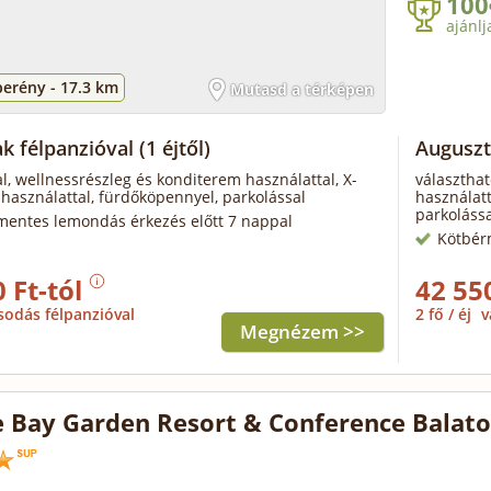
100
ajánlj
berény -
17.3 km
Mutasd a térképen
ak félpanzióval
(1 éjtől)
Auguszt
l, wellnessrészleg és konditerem használattal, X-
választhat
használattal, fürdőköpennyel, parkolással
használatt
parkolássa
mentes lemondás érkezés előtt 7 nappal
Kötbér
 Ft-tól
42 55
sodás félpanzióval
2 fő / éj
v
Megnézem >>
 Bay Garden Resort & Conference Balat