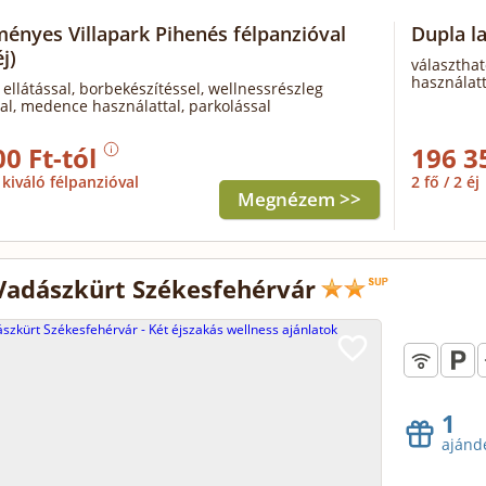
ényes Villapark Pihenés félpanzióval
Dupla l
j)
választhat
használatt
 ellátással, borbekészítéssel, wellnessrészleg
al, medence használattal, parkolással
00 Ft-tól
196 3
kiváló félpanzióval
2 fő / 2 éj
Megnézem >>
Vadászkürt Székesfehérvár
1
ajánd