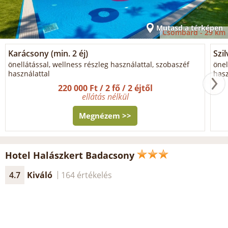
Mutasd a térképen
Csombárd -
29 km
Karácsony (min. 2 éj)
Szil
önellátással, wellness részleg használattal, szobaszéf
önel
használattal
hasz
220 000 Ft / 2 fő / 2 éjtől
ellátás nélkül
Megnézem >>
Hotel Halászkert Badacsony
4.7
Kiváló
164 értékelés