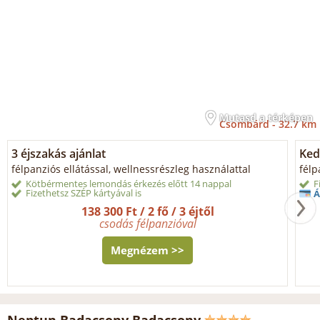
Mutasd a térképen
Csombárd -
32.7 km
3 éjszakás ajánlat
Ked
félpanziós ellátással, wellnessrészleg használattal
félp
Kötbérmentes lemondás érkezés előtt 14 nappal
F
Fizethetsz SZÉP kártyával is
Á
138 300 Ft / 2 fő / 3 éjtől
csodás félpanzióval
Megnézem >>