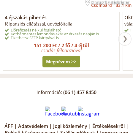
Mutasd a térképen
Csombárd -
33.1 km
4 éjszakás pihenés
Okt
félpanziós ellátással, üdvözlőitallal
vála
Előrefizetés nélkül foglalható
F
Kötbérmentes lemondás akár az érkezés napján is
Fizethetsz SZÉP kártyával is
151 200 Ft / 2 fő / 4 éjtől
csodás félpanzióval
Megnézem >>
Információ:
(06 1) 457 8450
ÁFF
|
Adatvédelem
|
Jogi közlemény
|
Értékelésekről
|
Belépő hűségprogram
|
Szállásadóknak
|
Impresszum