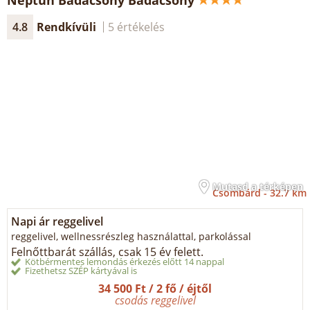
Neptun Badacsony Badacsony
4.8
Rendkívüli
5 értékelés
Mutasd a térképen
Csombárd -
32.7 km
Napi ár reggelivel
reggelivel, wellnessrészleg használattal, parkolással
Felnőttbarát szállás, csak 15 év felett.
Kötbérmentes lemondás érkezés előtt 14 nappal
Fizethetsz SZÉP kártyával is
34 500 Ft / 2 fő / éjtől
csodás reggelivel