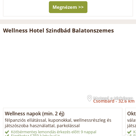
Megnézem >>
Wellness Hotel Szindbád Balatonszemes
Mutasd a térképen
Csombárd -
32.6 km
Wellness napok (min. 2 éj)
Okt
félpanziós ellátással, kuponokkal, wellnessrészleg és
vála
játszószoba használattal, parkolással
játs
Kötbérmentes lemondás érkezés előtt 9 nappal
K
Fizethetsz SZÉP kártyával is
F