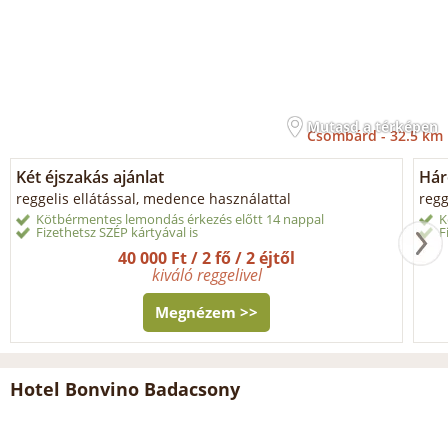
Mutasd a térképen
Csombárd -
32.5 km
Két éjszakás ajánlat
Hár
reggelis ellátással, medence használattal
regg
Kötbérmentes lemondás érkezés előtt 14 nappal
K
Fizethetsz SZÉP kártyával is
F
40 000 Ft / 2 fő / 2 éjtől
kiváló reggelivel
Megnézem >>
Hotel Bonvino Badacsony