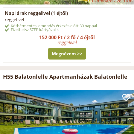
Csombárd -
28.9 km
Napi árak reggelivel (1 éjtől)
reggelivel
Kötbérmentes lemondás érkezés előtt 30 nappal
Fizethetsz SZÉP kártyával is
152 000 Ft / 2 fő / 4 éjtől
reggelivel
Megnézem >>
H55 Balatonlelle Apartmanházak Balatonlelle