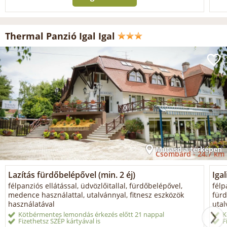
Thermal Panzió Igal Igal
Mutasd a térképen
Csombárd -
24.7 km
Lazítás fürdőbelépővel (min. 2 éj)
Igal
félpanziós ellátással, üdvözlőitallal, fürdőbelépővel,
félp
medence használattal, utalvánnyal, fitnesz eszközök
fürd
használatával
utal
Kötbérmentes lemondás érkezés előtt 21 nappal
K
Fizethetsz SZÉP kártyával is
F