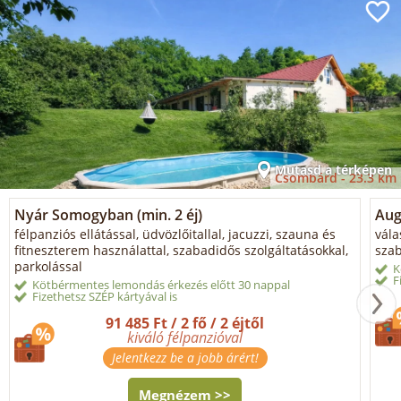
Mutasd a térképen
Csombárd -
23.3 km
Nyár Somogyban (min. 2 éj)
Aug
félpanziós ellátással, üdvözlőitallal, jacuzzi, szauna és
vála
fitneszterem használattal, szabadidős szolgáltatásokkal,
szab
parkolással
K
F
Kötbérmentes lemondás érkezés előtt 30 nappal
Fizethetsz SZÉP kártyával is
91 485 Ft / 2 fő / 2 éjtől
kiváló félpanzióval
Jelentkezz be a jobb árért!
Megnézem >>