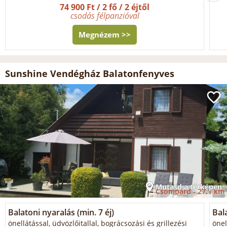
74 900 Ft / 2 fő / 2 éjtől
csodás félpanzióval
Megnézem >>
Sunshine Vendégház Balatonfenyves
Mutasd a térképen
Csombárd -
27.1 km
Balatoni nyaralás (min. 7 éj)
Bal
önellátással, üdvözlőitallal, bográcsozási és grillezési
önel