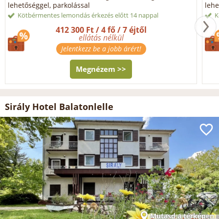
lehetőséggel, parkolással
lehe
Kötbérmentes lemondás érkezés előtt 14 nappal
K
412 300 Ft / 4 fő / 7 éjtől
ellátás nélkül
Jelentkezz be a jobb árért!
Megnézem >>
Sirály Hotel Balatonlelle
Mutasd a térképen