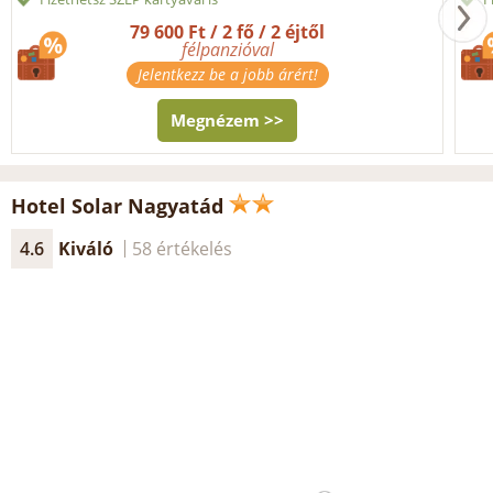
79 600 Ft / 2 fő / 2 éjtől
félpanzióval
Jelentkezz be a jobb árért!
Megnézem >>
Hotel Solar Nagyatád
4.6
Kiváló
58 értékelés