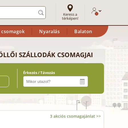
Keress a
térképen!
i csomagok
Nyaralás
Balaton
ÖLLŐI SZÁLLODÁK CSOMAGJAI
Érkezés / Távozás
ő
3 akciós csomagajánlat >>