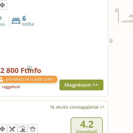
6
2
szoba
ess
2 800 Ft
Jelentkezz be a jobb árért!
Megnézem >>
l
reggelivel
18 akciós csomagajánlat >>
4.2
Kiemelkedő