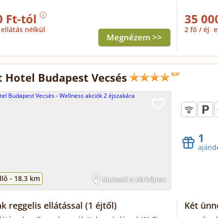
 Ft-tól
35 00
ellátás nélkül
2 fő / éj
e
Megnézem >>
t Hotel Budapest Vecsés
1
ajánd
lô -
18.3 km
Mutasd a térképen
k reggelis ellátással
(1 éjtől)
Két ünn