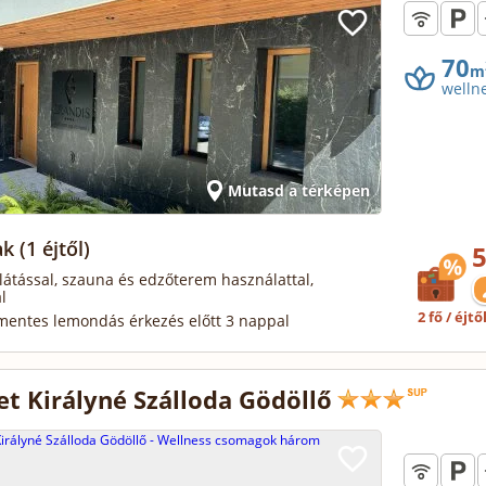
70
m
welln
Mutasd a térképen
ak
(1 éjtől)
5
llátással, szauna és edzőterem használattal,
l
2 fő / éjtő
mentes lemondás érkezés előtt 3 nappal
et Királyné Szálloda Gödöllő