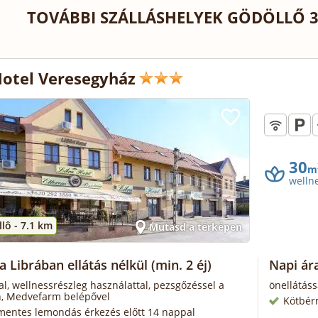
TOVÁBBI SZÁLLÁSHELYEK GÖDÖLLŐ 3
Hotel Veresegyház
30
m
welln
lô -
7.1 km
Mutasd a térképen
a Librában ellátás nélkül
(min. 2 éj)
Napi ár
al, wellnessrészleg használattal, pezsgőzéssel a
önellátáss
n, Medvefarm belépővel
Kötbér
mentes lemondás érkezés előtt 14 nappal