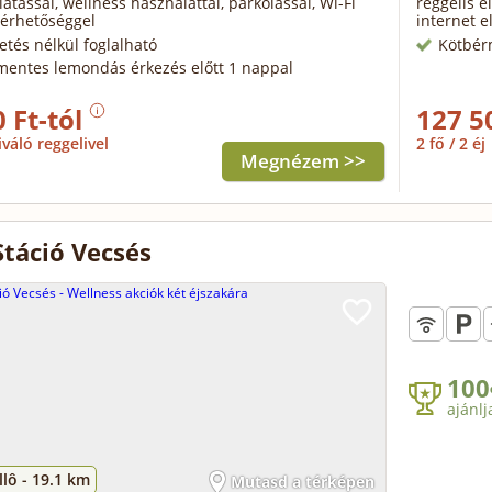
látással, wellness használattal, parkolással, Wi-Fi
reggelis e
lérhetőséggel
internet e
zetés nélkül foglalható
Kötbér
mentes lemondás érkezés előtt 1 nappal
 Ft-tól
127 5
iváló reggelivel
2 fő / 2 éj
Megnézem >>
Stáció Vecsés
100
ajánlj
lô -
19.1 km
Mutasd a térképen