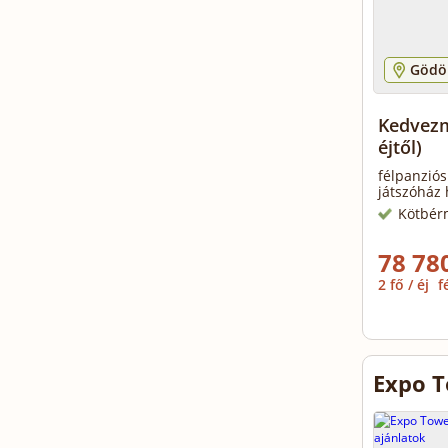
Gödöl
Kedvezm
éjtől)
félpanziós
játszóház 
Kötbér
78 780
2 fő / éj
f
Expo T