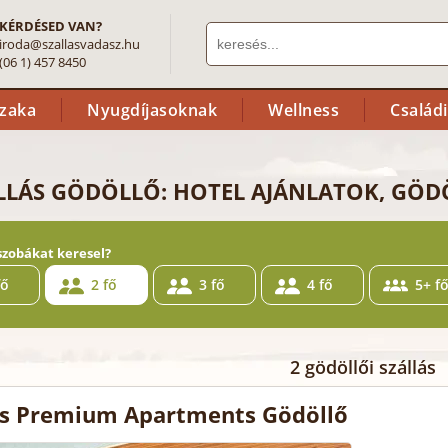
KÉRDÉSED VAN?
iroda@szallasvadasz.hu
(06 1) 457 8450
szaka
Nyugdíjasoknak
Wellness
Család
LLÁS GÖDÖLLŐ: HOTEL AJÁNLATOK, GÖD
szobákat keresel?
fő
2 fő
3 fő
4 fő
5+ f
2 gödöllői szállás
s Premium Apartments Gödöllő