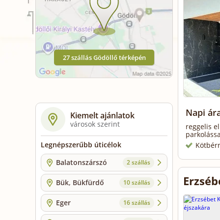
27 szállás Gödöllő térképén
Napi ár
Kiemelt ajánlatok
városok szerint
reggelis e
parkolássa
Legnépszerűbb úticélok
Kötbér
Balatonszárszó
2 szállás
Erzséb
Bük, Bükfürdő
10 szállás
Eger
16 szállás