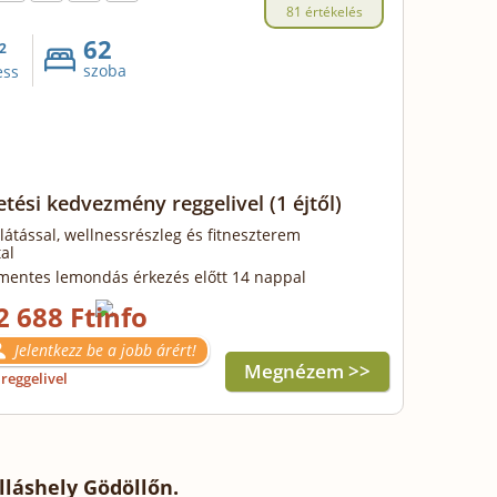
81 értékelés
62
2
szoba
ess
zetési kedvezmény reggelivel
(1 éjtől)
llátással, wellnessrészleg és fitneszterem
al
mentes lemondás érkezés előtt 14 nappal
2 688 Ft
Jelentkezz be a jobb árért!
Megnézem >>
reggelivel
lláshely Gödöllőn.