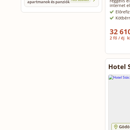
reggelis el
apartmanok és panziók
internet e
Előrefi
Kötbér
32 610
2 fő / éj
k
Hotel 
Gödöl