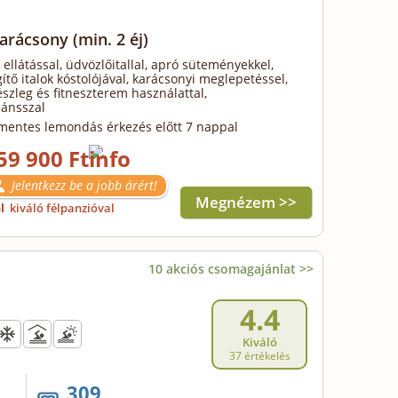
Karácsony
(min. 2 éj)
 ellátással, üdvözlőitallal, apró süteményekkel,
ítő italok kóstolójával, karácsonyi meglepetéssel,
szleg és fitneszterem használattal,
ánsszal
mentes lemondás érkezés előtt 7 nappal
59 900 Ft
Jelentkezz be a jobb árért!
Megnézem >>
ől
kiváló félpanzióval
10 akciós csomagajánlat >>
4.4
Kiváló
37 értékelés
309