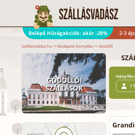
Belépő Hűségakciók: akár -28%
2-3 éj
SzállásVadász.hu
>>
Budapest környéke
>>
Gödöllô
SZÁ
Hány fős 
GÖDÖLLŐI
1 
SZÁLLÁSOK
Grandi