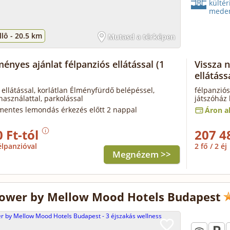
kültér
mede
lô -
20.5 km
Mutasd a térképen
ényes ajánlat félpanziós ellátással
(1
Vissza n
ellátáss
 ellátással, korlátlan Élményfürdő belépéssel,
félpanziós
használattal, parkolással
játszóház 
mentes lemondás érkezés előtt 2 nappal
Áron al
 Ft-tól
207 4
élpanzióval
2 fő / 2 éj
Megnézem >>
ower by Mellow Mood Hotels Budapest