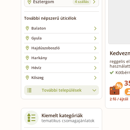
Esztergom
4 szállás
További népszerű úticélok
Balaton
Gyula
Hajdúszoboszló
Kedvezm
Harkány
reggelis e
használatt
Hévíz
Kötbér
Kőszeg
3
További települések
2 fő / éjtől
Kiemelt kategóriák
tematikus csomagajánlatok