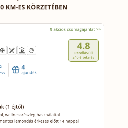
0 KM-ES KÖRZETÉBEN
9 akciós csomagajánlat >>
4.8
Rendkívüli
240 értékelés
4
2
ajándék
ess
ak
(1 éjtől)
al, wellnessrészleg használattal
mentes lemondás érkezés előtt 14 nappal