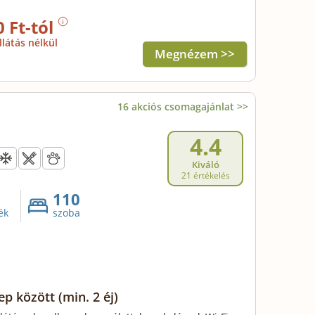
0 Ft-tól
llátás nélkül
Megnézem >>
16 akciós csomagajánlat >>
4.4
Kiváló
21 értékelés
110
ék
szoba
ep között
(min. 2 éj)