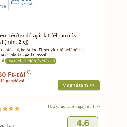
i
szoba
nce
em térítendő ajánlat félpanziós
al
(min. 2 éj)
 ellátással, korlátlan Élményfürdő belépéssel,
használattal, parkolással
ul
Csak teljes előrefizetéssel
80 Ft-tól
félpanzióval
Megnézem >>
15 akciós csomagajánlat >>
4.6