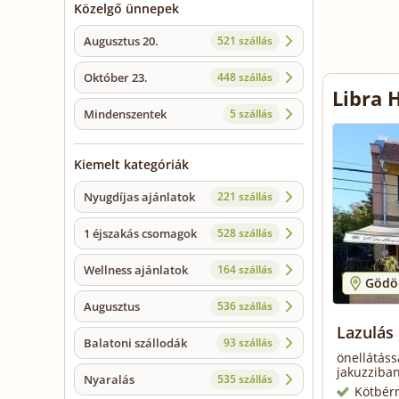
Közelgő ünnepek
Augusztus 20.
521 szállás
Október 23.
448 szállás
Libra 
Mindenszentek
5 szállás
Kiemelt kategóriák
Nyugdíjas ajánlatok
221 szállás
1 éjszakás csomagok
528 szállás
Wellness ajánlatok
164 szállás
Gödöl
Augusztus
536 szállás
Lazulás 
Balatoni szállodák
93 szállás
önellátáss
jakuzziba
Nyaralás
535 szállás
Kötbér