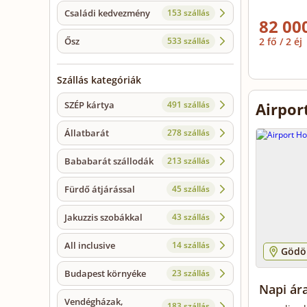
Családi kedvezmény
153 szállás
82 000
2 fő / 2 éj
Ősz
533 szállás
Szállás kategóriák
Airpor
SZÉP kártya
491 szállás
Állatbarát
278 szállás
Bababarát szállodák
213 szállás
Fürdő átjárással
45 szállás
Jakuzzis szobákkal
43 szállás
All inclusive
14 szállás
Gödöl
Budapest környéke
23 szállás
Napi ára
Vendégházak,
183 szállás