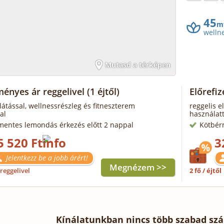
45
m
welln
Mutasd a térképen
ényes ár reggelivel
(1 éjtől)
Előrefi
llátással, wellnessrészleg és fitneszterem
reggelis e
al
használatt
mentes lemondás érkezés előtt 2 nappal
Kötbér
5 520 Ft
3
Jelentkezz be a jobb árért!
Megnézem >>
reggelivel
2 fő / éjtől
Kínálatunkban nincs több szabad szá