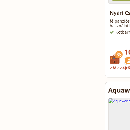
Nyári C
félpanziós
használatt
Kötbér
1
2 fő / 2 éjt
Aquawo