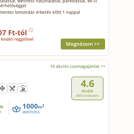
llátással, wellness használattal, parkolással, Wi-Fi
lérhetőséggel
mentes lemondás érkezés előtt 1 nappal
07 Ft-tól
kiváló reggelivel
Megnézem >>
14 akciós csomagajánlat >>
4.6
Kiváló
449 értékelés
1000
2
%
m
a
wellness