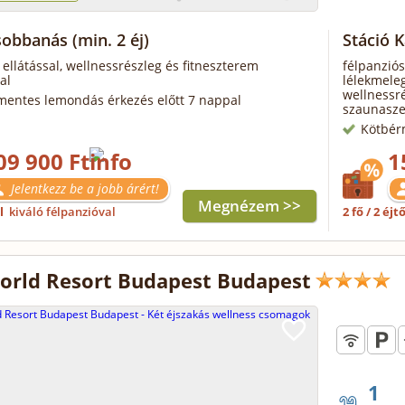
sobbanás
(min. 2 éj)
Stáció 
 ellátással, wellnessrészleg és fitneszterem
félpanziós
al
lélekmeleg
wellnessré
mentes lemondás érkezés előtt 7 nappal
szaunasze
Kötbér
09 900 Ft
1
Jelentkezz be a jobb árért!
Megnézem >>
ől
kiváló félpanzióval
2 fő / 2 éjt
rld Resort Budapest Budapest
1