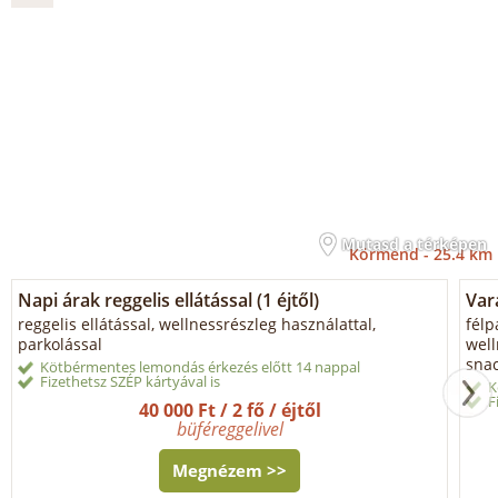
Mutasd a térképen
Körmend -
25.4 km
Napi árak reggelis ellátással (1 éjtől)
Var
reggelis ellátással, wellnessrészleg használattal,
félp
parkolással
well
snac
Kötbérmentes lemondás érkezés előtt 14 nappal
Fizethetsz SZÉP kártyával is
K
F
40 000 Ft / 2 fő / éjtől
büféreggelivel
Megnézem >>