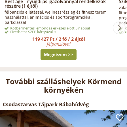
Best age - nyugdíjas igazolvánnyal rendelkezők
Szil
részére (1 éjtől)
vála
félpanziós ellátással, wellnessrészleg és fitnesz terem
fitn
használattal, animációs és sportprogramokkal,
prog
parkolással
park
Kötbérmentes lemondás érkezés előtt 5 nappal
K
Fizethetsz SZÉP kártyával is
F
119 427 Ft / 2 fő / 2 éjtől
félpanzióval
Megnézem >>
További szálláshelyek Körmend
környékén
Csodaszarvas Tájpark Rábahídvég