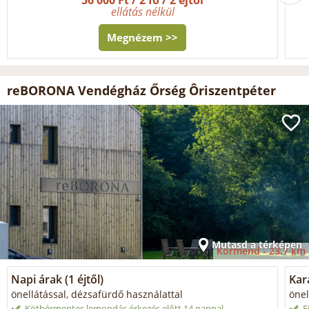
ellátás nélkül
Megnézem >>
reBORONA Vendégház Őrség Ôriszentpéter
Mutasd a térképen
Körmend -
23.7 km
Napi árak (1 éjtől)
Kar
önellátással, dézsafürdő használattal
önel
Kötbérmentes lemondás érkezés előtt 14 nappal
F