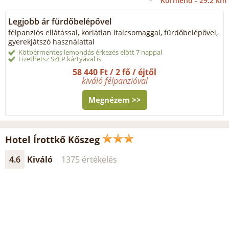
Körmend -
29.2 km
Legjobb ár fürdőbelépővel
félpanziós ellátással, korlátlan italcsomaggal, fürdőbelépővel,
gyerekjátszó használattal
Kötbérmentes lemondás érkezés előtt 7 nappal
Fizethetsz SZÉP kártyával is
58 440 Ft / 2 fő / éjtől
kiváló félpanzióval
Megnézem >>
Hotel Írottkő Kőszeg
4.6
Kiváló
1375 értékelés