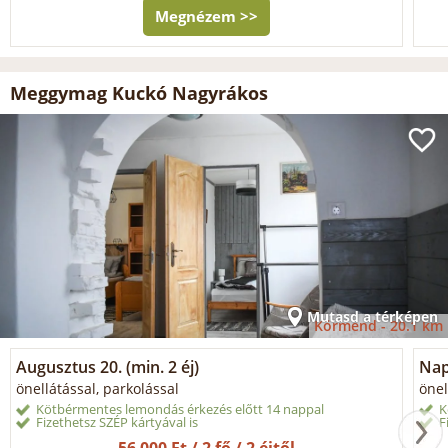
Megnézem >>
Meggymag Kuckó Nagyrákos
Mutasd a térképen
Körmend -
20.1 km
Augusztus 20. (min. 2 éj)
Napi
önellátással, parkolással
önel
Kötbérmentes lemondás érkezés előtt 14 nappal
K
Fizethetsz SZÉP kártyával is
F
56 000 Ft / 2 fő / 2 éjtől