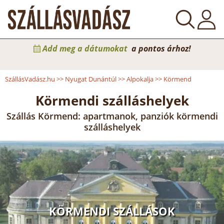
Add meg a dátumokat
a pontos árhoz!
SzállásVadász.hu
>>
Nyugat Dunántúl
>>
Alpokalja
>>
Körmend
Körmendi szálláshelyek
Szállás Körmend: apartmanok, panziók körmendi
szálláshelyek
KÖRMENDI SZÁLLÁSOK