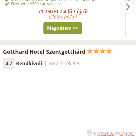
Fizethetsz SZÉP kártyával is
71 750 Ft / 4 fő / éjtől
ellátás nélkül
Megnézem >>
Gotthard Hotel Szentgotthárd
4.7
Rendkívüli
1682 értékelés
Mutasd a térképen