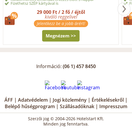
Fizethetsz SZÉP kártyával is
F
29 000 Ft / 2 fő / éjtől
kiváló reggelivel
Jelentkezz be a jobb árért!
Megnézem >>
Információ:
(06 1) 457 8450
ÁFF
|
Adatvédelem
|
Jogi közlemény
|
Értékelésekről
|
Belépő hűségprogram
|
Szállásadóknak
|
Impresszum
Szerzői jog © 2004-2026 Hotelstart Kft.
Minden jog fenntartva.