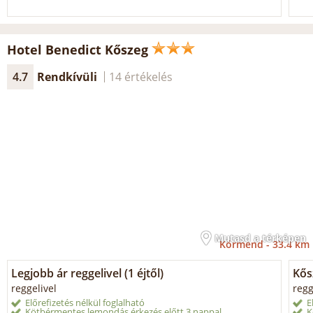
Hotel Benedict Kőszeg
4.7
Rendkívüli
14 értékelés
Mutasd a térképen
Körmend -
33.4 km
Legjobb ár reggelivel (1 éjtől)
Kősz
reggelivel
regg
Előrefizetés nélkül foglalható
E
Kötbérmentes lemondás érkezés előtt 3 nappal
K