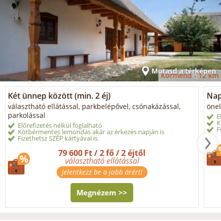
Mutasd a térképen
Körmend -
12 km
Két ünnep között (min. 2 éj)
Napi
választható ellátással, parkbelépővel, csónakázással,
önel
parkolással
E
K
Előrefizetés nélkül foglalható
F
Kötbérmentes lemondás akár az érkezés napján is
Fizethetsz SZÉP kártyával is
79 600 Ft / 2 fő / 2 éjtől
választható ellátással
Jelentkezz be a jobb árért!
Megnézem >>