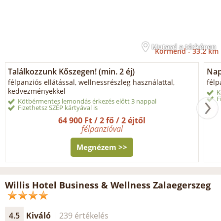
Mutasd a térképen
Körmend -
33.2 km
Találkozzunk Kőszegen! (min. 2 éj)
Napi
félpanziós ellátással, wellnessrészleg használattal,
félp
kedvezményekkel
K
F
Kötbérmentes lemondás érkezés előtt 3 nappal
Fizethetsz SZÉP kártyával is
64 900 Ft / 2 fő / 2 éjtől
félpanzióval
Megnézem >>
Willis Hotel Business & Wellness Zalaegerszeg
4.5
Kiváló
239 értékelés