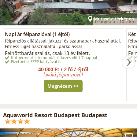
Mutasd a térképen
Leányfalu -
10.2 km
Napi ár félpanzióval (1 éjtől)
Két 
félpanziós ellátással, jakuzzi és szaunapark használattal,
félp
Fitness Liget használattal, parkolással
Fitn
Felnőttbarát szállás, csak 13 év felett.
Feln
Kötbérmentes lemondás érkezés előtt 7 nappal
K
Fizethetsz SZÉP kártyával is
F
40 000 Ft / 2 fő / éjtől
kiváló félpanzióval
Megnézem >>
Aquaworld Resort Budapest Budapest