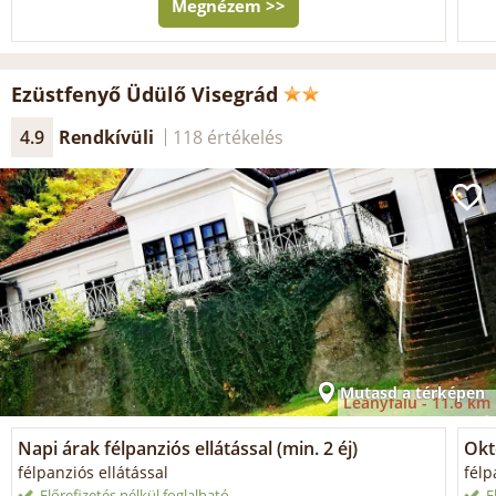
Megnézem >>
Ezüstfenyő Üdülő Visegrád
4.9
Rendkívüli
118 értékelés
Mutasd a térképen
Leányfalu -
11.6 km
Napi árak félpanziós ellátással (min. 2 éj)
Okt
félpanziós ellátással
félp
Előrefizetés nélkül foglalható
E