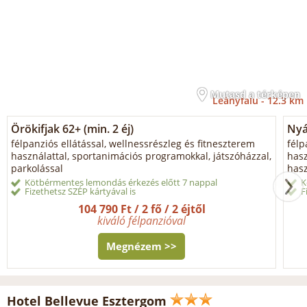
Mutasd a térképen
Leányfalu -
12.3 km
Örökifjak 62+ (min. 2 éj)
Nyá
félpanziós ellátással, wellnessrészleg és fitneszterem
félp
használattal, sportanimációs programokkal, játszóházzal,
hasz
parkolással
hasz
Kötbérmentes lemondás érkezés előtt 7 nappal
K
Fizethetsz SZÉP kártyával is
F
104 790 Ft / 2 fő / 2 éjtől
kiváló félpanzióval
Megnézem >>
Hotel Bellevue Esztergom