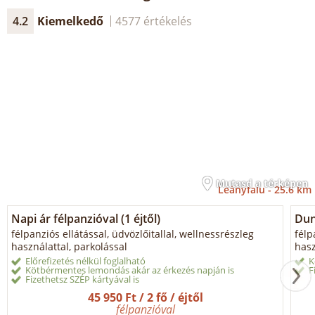
4.2
Kiemelkedő
4577 értékelés
Mutasd a térképen
Leányfalu -
25.6 km
Napi ár félpanzióval (1 éjtől)
Dun
félpanziós ellátással, üdvözlőitallal, wellnessrészleg
félp
használattal, parkolással
hasz
Előrefizetés nélkül foglalható
K
Kötbérmentes lemondás akár az érkezés napján is
F
Fizethetsz SZÉP kártyával is
45 950 Ft / 2 fő / éjtől
félpanzióval