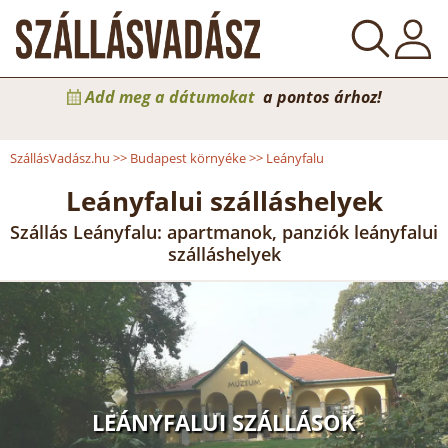
Add meg a dátumokat
a pontos árhoz!
SzállásVadász.hu
>>
Budapest környéke
>>
Leányfalu
Leányfalui szálláshelyek
Szállás Leányfalu: apartmanok, panziók leányfalui
szálláshelyek
LEÁNYFALUI SZÁLLÁSOK