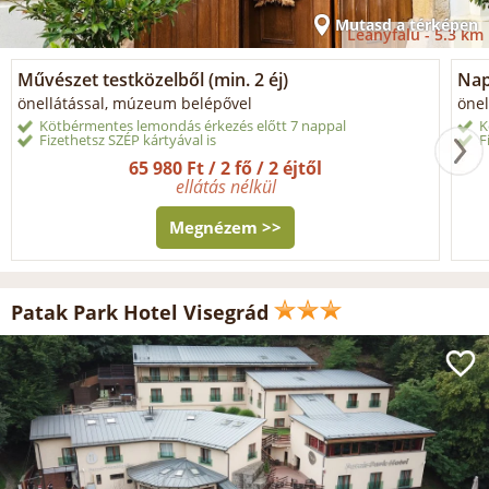
Mutasd a térképen
Leányfalu -
5.3 km
Művészet testközelből (min. 2 éj)
Napi
önellátással, múzeum belépővel
önel
Kötbérmentes lemondás érkezés előtt 7 nappal
K
Fizethetsz SZÉP kártyával is
F
65 980 Ft / 2 fő / 2 éjtől
ellátás nélkül
Megnézem >>
Patak Park Hotel Visegrád