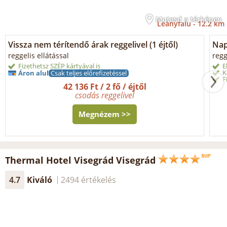
Mutasd a térképen
Leányfalu -
12.2 km
Vissza nem térítendő árak reggelivel (1 éjtől)
Napi
reggelis ellátással
regg
Fizethetsz SZÉP kártyával is
E
K
Áron alul
Csak teljes előrefizetéssel
F
42 136 Ft / 2 fő / éjtől
csodás reggelivel
Megnézem >>
Thermal Hotel Visegrád Visegrád
4.7
Kiváló
2494 értékelés