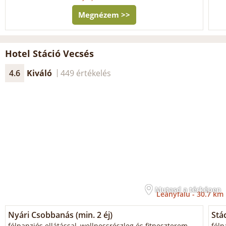
Megnézem >>
Hotel Stáció Vecsés
4.6
Kiváló
449 értékelés
Mutasd a térképen
Leányfalu -
30.7 km
Nyári Csobbanás (min. 2 éj)
Stá
félpanziós ellátással, wellnessrészleg és fitneszterem
félp