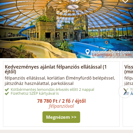
Mutasd a térképen
Leányfalu -
11.1 km
Kedvezményes ajánlat félpanziós ellátással (1
Vis
éjtől)
(min
félpanziós ellátással, korlátlan Élményfürdő belépéssel,
félp
játszóház használattal, parkolással
játs
Kötbérmentes lemondás érkezés előtt 2 nappal
F
Fizethetsz SZÉP kártyával is
Á
78 780 Ft / 2 fő / éjtől
félpanzióval
Megnézem >>