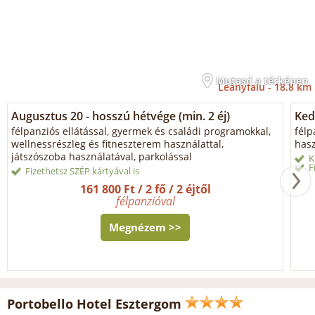
Mutasd a térképen
Leányfalu -
18.8 km
Augusztus 20 - hosszú hétvége (min. 2 éj)
Ked
félpanziós ellátással, gyermek és családi programokkal,
félp
wellnessrészleg és fitneszterem használattal,
hasz
játszószoba használatával, parkolással
K
F
Fizethetsz SZÉP kártyával is
161 800 Ft / 2 fő / 2 éjtől
félpanzióval
Megnézem >>
Portobello Hotel Esztergom