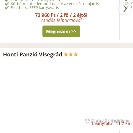
Kötbérmentes lemondás akár az érkezés napján is
K
Fizethetsz SZÉP kártyával is
F
73 960 Ft / 2 fő / 2 éjtől
csodás félpanzióval
Megnézem >>
Honti Panzió Visegrád
Mutasd a térképen
Leányfalu -
11.7 km