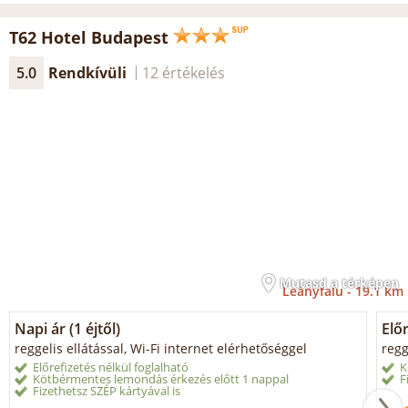
T62 Hotel Budapest
5.0
Rendkívüli
12 értékelés
Mutasd a térképen
Leányfalu -
19.1 km
Napi ár (1 éjtől)
Elő
reggelis ellátással, Wi-Fi internet elérhetőséggel
regg
Előrefizetés nélkül foglalható
K
Kötbérmentes lemondás érkezés előtt 1 nappal
F
Fizethetsz SZÉP kártyával is