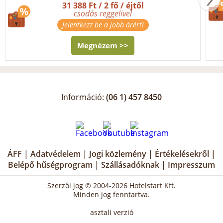
31 388 Ft / 2 fő / éjtől
csodás reggelivel
Jelentkezz be a jobb árért!
Megnézem >>
Információ:
(06 1) 457 8450
ÁFF
|
Adatvédelem
|
Jogi közlemény
|
Értékelésekről
|
Belépő hűségprogram
|
Szállásadóknak
|
Impresszum
Szerzői jog © 2004-2026 Hotelstart Kft.
Minden jog fenntartva.
asztali verzió