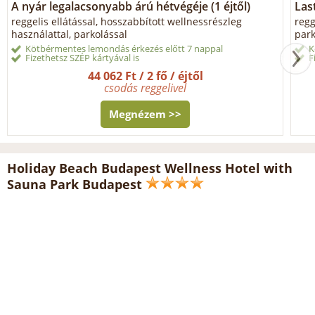
A nyár legalacsonyabb árú hétvégéje (1 éjtől)
Las
reggelis ellátással, hosszabbított wellnessrészleg
regg
használattal, parkolással
park
Kötbérmentes lemondás érkezés előtt 7 nappal
K
Fizethetsz SZÉP kártyával is
F
44 062 Ft / 2 fő / éjtől
csodás reggelivel
Megnézem >>
Holiday Beach Budapest Wellness Hotel with
Sauna Park Budapest