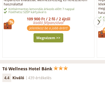
használattal
léle
megl
Kötbérmentes lemondás érkezés előtt 7 nappal
Fizethetsz SZÉP kártyával is
hasz
K
109 900 Ft / 2 fő / 2 éjtől
F
kiváló félpanzióval
Jelentkezz be a jobb árért!
Megnézem >>
Tó Wellness Hotel Bánk
4.4
Kiváló
439 értékelés