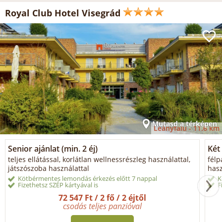
Royal Club Hotel Visegrád
Mutasd a térképen
Leányfalu -
11.6 km
Senior ajánlat (min. 2 éj)
Két 
teljes ellátással, korlátlan wellnessrészleg használattal,
félp
játszószoba használattal
hasz
Kötbérmentes lemondás érkezés előtt 7 nappal
K
Fizethetsz SZÉP kártyával is
F
72 547 Ft / 2 fő / 2 éjtől
csodás teljes panzióval