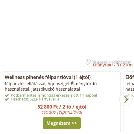
Mutasd a térképen
Leányfalu -
31.2 km
Wellness pihenés félpanzióval (1 éjtől)
Előf
félpanziós ellátással, Aquasziget Élményfürdő
félp
használattal, játszókuckó használattal
hasz
Kötbérmentes lemondás érkezés előtt 14 nappal
K
Fizethetsz SZÉP kártyával is
F
52 800 Ft / 2 fő / éjtől
csodás félpanzióval
Megnézem >>