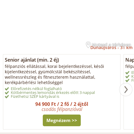
Mutasd a térképen
Dunaújváros -
31 km
Senior ajánlat (min. 2 éj)
Napi
félpanziós ellátással, korai bejelentkezéssel, késői
félp
kijelentkezéssel, gyümölcstál bekészítéssel,
E
K
wellnessrészleg és fitneszterem használattal,
F
kerékpárbérlési lehetőséggel
Előrefizetés nélkül foglalható
Kötbérmentes lemondás érkezés előtt 3 nappal
Fizethetsz SZÉP kártyával is
94 900 Ft / 2 fő / 2 éjtől
csodás félpanzióval
Megnézem >>