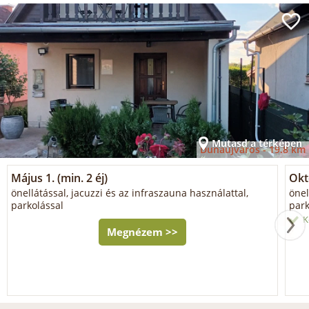
Mutasd a térképen
Dunaújváros -
19.8 km
Május 1. (min. 2 éj)
Okt
önellátással, jacuzzi és az infraszauna használattal,
önel
parkolással
park
K
Megnézem >>