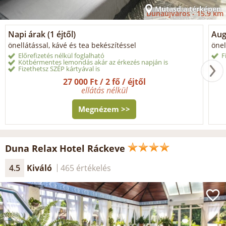
Mutasd a térképen
Dunaújváros -
15.9 km
Napi árak (1 éjtől)
Aug
önellátással, kávé és tea bekészítéssel
önel
Előrefizetés nélkül foglalható
F
Kötbérmentes lemondás akár az érkezés napján is
Fizethetsz SZÉP kártyával is
27 000 Ft / 2 fő / éjtől
ellátás nélkül
Megnézem >>
Duna Relax Hotel Ráckeve
4.5
Kiváló
465 értékelés