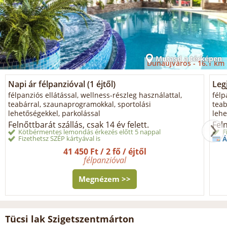
Mutasd a térképen
Dunaújváros -
16.1 km
Napi ár félpanzióval (1 éjtől)
Legj
félpanziós ellátással, wellness-részleg használattal,
félp
teabárral, szaunaprogramokkal, sportolási
teab
lehetőségekkel, parkolással
lehe
Felnőttbarát szállás, csak 14 év felett.
Feln
Kötbérmentes lemondás érkezés előtt 5 nappal
F
Fizethetsz SZÉP kártyával is
Á
41 450 Ft / 2 fő / éjtől
félpanzióval
Megnézem >>
Tücsi lak Szigetszentmárton