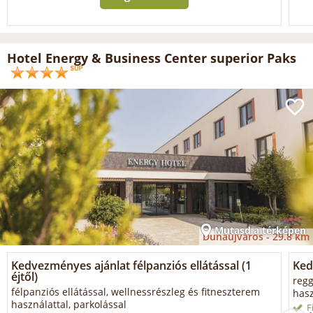
Hotel Energy & Business Center superior Paks
Mutasd a térképen
Dunaújváros -
29.8 km
Kedvezményes ajánlat félpanziós ellátással (1
Ked
éjtől)
regg
félpanziós ellátással, wellnessrészleg és fitneszterem
hasz
használattal, parkolással
F