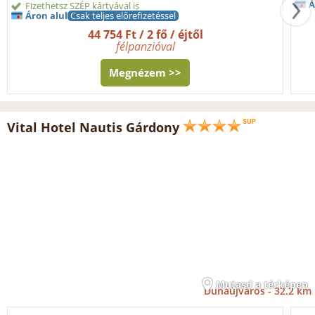
Á
Fizethetsz SZÉP kártyával is
Áron alul
Csak teljes előrefizetéssel
44 754 Ft / 2 fő / éjtől
félpanzióval
Megnézem >>
Vital Hotel Nautis Gárdony
Mutasd a térképen
Dunaújváros -
32.2 km