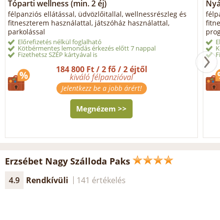
Tóparti wellness (min. 2 éj)
Nyá
félpanziós ellátással, üdvözlőitallal, wellnessrészleg és
félp
fitneszterem használattal, játszóház használattal,
fitn
parkolással
prog
Előrefizetés nélkül foglalható
E
Kötbérmentes lemondás érkezés előtt 7 nappal
K
Fizethetsz SZÉP kártyával is
F
184 800 Ft / 2 fő / 2 éjtől
kiváló félpanzióval
Jelentkezz be a jobb árért!
Megnézem >>
Erzsébet Nagy Szálloda Paks
4.9
Rendkívüli
141 értékelés