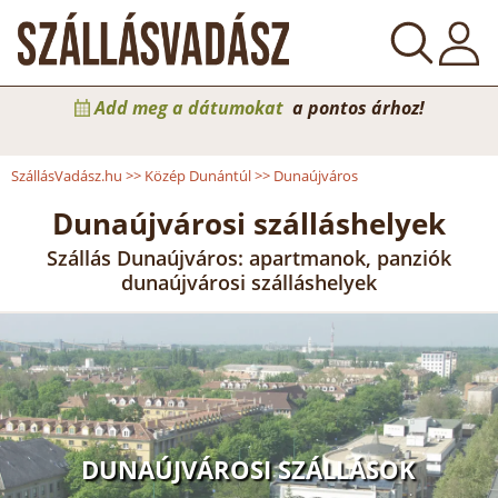
Add meg a dátumokat
a pontos árhoz!
SzállásVadász.hu
>>
Közép Dunántúl
>>
Dunaújváros
Dunaújvárosi szálláshelyek
Szállás Dunaújváros: apartmanok, panziók
dunaújvárosi szálláshelyek
DUNAÚJVÁROSI SZÁLLÁSOK