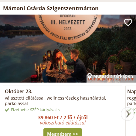
Mártoni Csárda Szigetszentmárton
Mutasd a térképen
Dunaújváros -
21.8 km
Október 23.
Napi
választott ellátással, wellnessrészleg használattal,
regg
parkolással
park
Fizethetsz SZÉP kártyával is
K
F
39 860 Ft / 2 fő / éjtől
választható ellátással
Megnézem >>