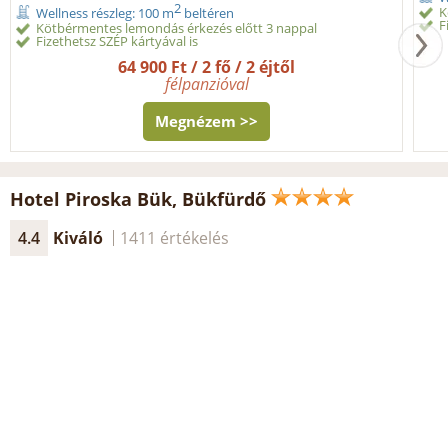
2
K
Wellness részleg: 100 m
beltéren
F
Kötbérmentes lemondás érkezés előtt 3 nappal
Fizethetsz SZÉP kártyával is
64 900 Ft / 2 fő / 2 éjtől
félpanzióval
Megnézem >>
Hotel Piroska Bük, Bükfürdő
4.4
Kiváló
1411 értékelés