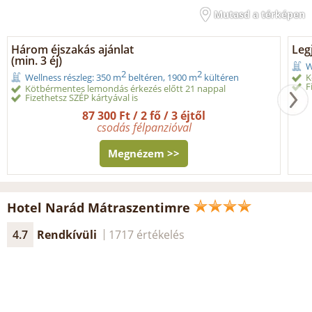
Mutasd a térképen
Három éjszakás ajánlat
Legj
(min. 3 éj)
W
2
2
K
Wellness részleg: 350 m
beltéren, 1900 m
kültéren
F
Kötbérmentes lemondás érkezés előtt 21 nappal
Fizethetsz SZÉP kártyával is
87 300 Ft / 2 fő / 3 éjtől
csodás félpanzióval
Megnézem >>
Hotel Narád Mátraszentimre
4.7
Rendkívüli
1717 értékelés