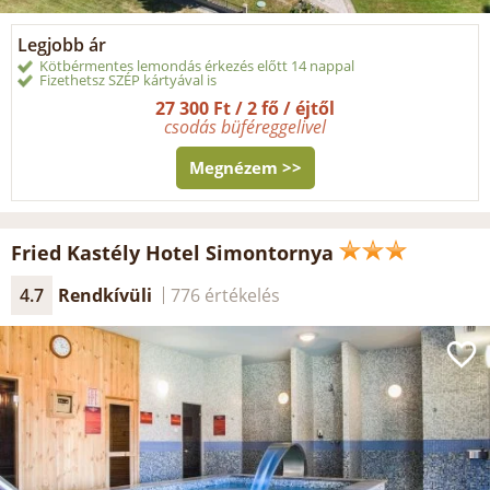
Legjobb ár
Kötbérmentes lemondás érkezés előtt 14 nappal
Fizethetsz SZÉP kártyával is
27 300 Ft / 2 fő / éjtől
csodás büféreggelivel
Megnézem >>
Fried Kastély Hotel Simontornya
4.7
Rendkívüli
776 értékelés