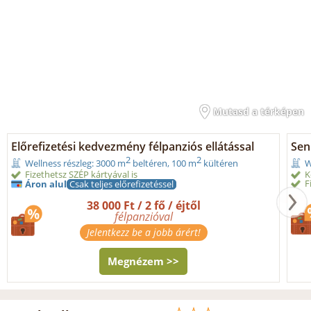
Mutasd a térképen
Előrefizetési kedvezmény félpanziós ellátással
Seni
2
2
Wellness részleg: 3000 m
beltéren, 100 m
kültéren
W
Fizethetsz SZÉP kártyával is
K
F
Áron alul
Csak teljes előrefizetéssel
38 000 Ft / 2 fő / éjtől
félpanzióval
Jelentkezz be a jobb árért!
Megnézem >>