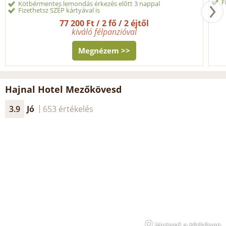
F
Kötbérmentes lemondás érkezés előtt 3 nappal
Fizethetsz SZÉP kártyával is
77 200 Ft / 2 fő / 2 éjtől
kiváló félpanzióval
Megnézem >>
Hajnal Hotel Mezőkövesd
3.9
Jó
653 értékelés
Mutasd a térképen