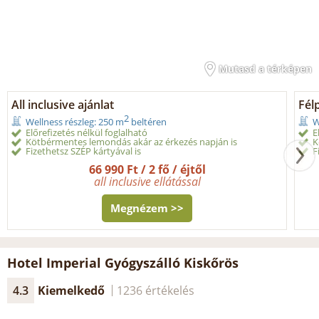
Mutasd a térképen
All inclusive ajánlat
Fél
2
Wellness részleg: 250 m
beltéren
W
Előrefizetés nélkül foglalható
E
Kötbérmentes lemondás akár az érkezés napján is
K
Fizethetsz SZÉP kártyával is
F
66 990 Ft / 2 fő / éjtől
all inclusive ellátással
Megnézem >>
Hotel Imperial Gyógyszálló Kiskőrös
4.3
Kiemelkedő
1236 értékelés