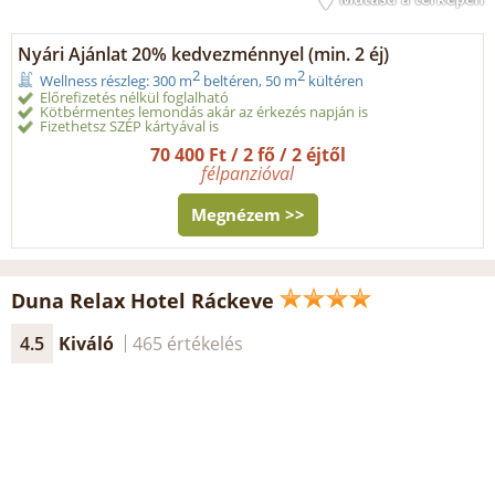
Nyári Ajánlat 20% kedvezménnyel (min. 2 éj)
2
2
Wellness részleg: 300 m
beltéren, 50 m
kültéren
Előrefizetés nélkül foglalható
Kötbérmentes lemondás akár az érkezés napján is
Fizethetsz SZÉP kártyával is
70 400 Ft / 2 fő / 2 éjtől
félpanzióval
Megnézem >>
Duna Relax Hotel Ráckeve
4.5
Kiváló
465 értékelés