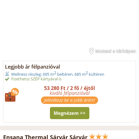
Mutasd a térképen
Legjobb ár félpanzióval
2
2
Wellness részleg: 695 m
beltéren, 685 m
kültéren
Fizethetsz SZÉP kártyával is
53 280 Ft / 2 fő / éjtől
kiváló félpanzióval
Jelentkezz be a jobb árért!
Megnézem >>
Ensana Thermal Sárvár Sárvár