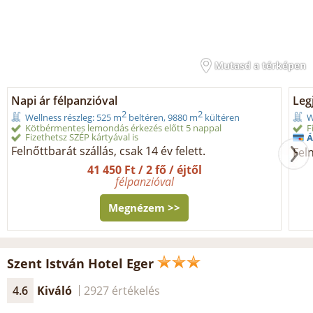
Mutasd a térképen
Napi ár félpanzióval
Legj
2
2
Wellness részleg: 525 m
beltéren, 9880 m
kültéren
W
Kötbérmentes lemondás érkezés előtt 5 nappal
F
Fizethetsz SZÉP kártyával is
Á
Felnőttbarát szállás, csak 14 év felett.
Feln
41 450 Ft / 2 fő / éjtől
félpanzióval
Megnézem >>
Szent István Hotel Eger
4.6
Kiváló
2927 értékelés