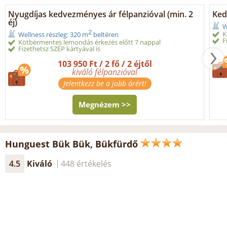
Nyugdíjas kedvezményes ár félpanzióval (min. 2
Ked
éj)
W
2
K
Wellness részleg: 320 m
beltéren
F
Kötbérmentes lemondás érkezés előtt 7 nappal
Fizethetsz SZÉP kártyával is
103 950 Ft / 2 fő / 2 éjtől
kiváló félpanzióval
Jelentkezz be a jobb árért!
Megnézem >>
Hunguest Bük Bük, Bükfürdő
4.5
Kiváló
448 értékelés