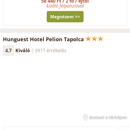
58 440 Ft / 2 fő / éjtől
kiváló félpanzióval
Megnézem >>
Hunguest Hotel Pelion Tapolca
4.7
Kiváló
3917 értékelés
Mutasd a térképen