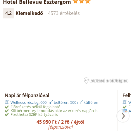
Hotel Bellevue Esztergom
4.2
Kiemelkedő
4573 értékelés
Mutasd a térképen
Napi ár félpanzióval
Fel
2
2
Wellness részleg: 600 m
beltéren, 500 m
kültéren
W
Előrefizetés nélkül foglalható
F
Kötbérmentes lemondás akár az érkezés napján is
Á
Fizethetsz SZÉP kártyával is
45 950 Ft / 2 fő / éjtől
félpanzióval