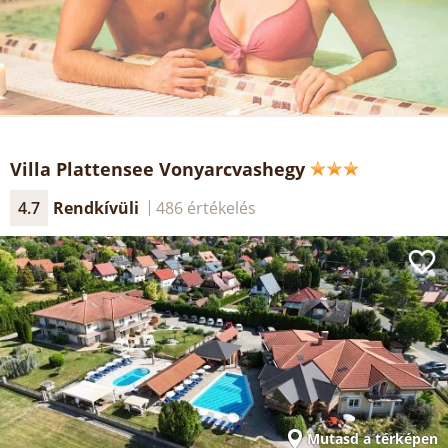
Villa Plattensee Vonyarcvashegy
4.7
Rendkívüli
486 értékelés
Mutasd a térképen