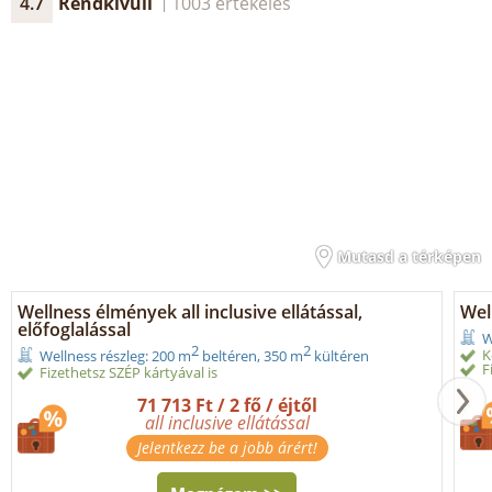
4.7
Rendkívüli
1003 értékelés
Mutasd a térképen
Wellness élmények all inclusive ellátással,
Wel
előfoglalással
W
2
2
K
Wellness részleg: 200 m
beltéren, 350 m
kültéren
F
Fizethetsz SZÉP kártyával is
71 713 Ft / 2 fő / éjtől
all inclusive ellátással
Jelentkezz be a jobb árért!