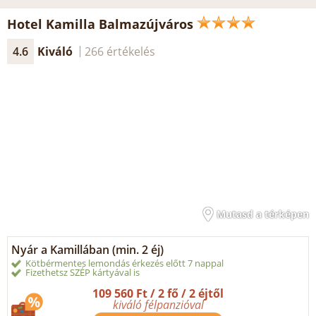
Hotel Kamilla Balmazújváros
4.6
Kiváló
266 értékelés
Mutasd a térképen
Nyár a Kamillában (min. 2 éj)
Kötbérmentes lemondás érkezés előtt 7 nappal
Fizethetsz SZÉP kártyával is
109 560 Ft / 2 fő / 2 éjtől
kiváló félpanzióval