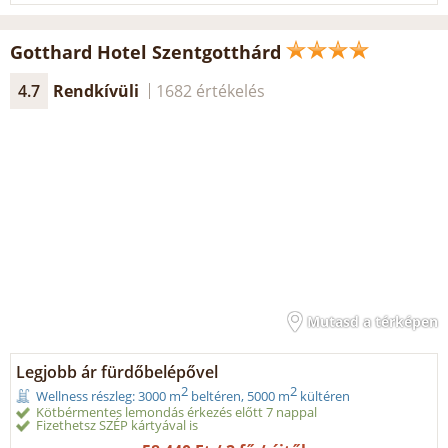
Gotthard Hotel Szentgotthárd
4.7
Rendkívüli
1682 értékelés
Mutasd a térképen
Legjobb ár fürdőbelépővel
2
2
Wellness részleg: 3000 m
beltéren, 5000 m
kültéren
Kötbérmentes lemondás érkezés előtt 7 nappal
Fizethetsz SZÉP kártyával is