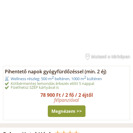
Mutasd a térképen
Pihentető napok gyógyfürdőzéssel (min. 2 éj)
2
2
Wellness részleg: 500 m
beltéren, 1000 m
kültéren
Kötbérmentes lemondás érkezés előtt 5 nappal
Fizethetsz SZÉP kártyával is
78 900 Ft / 2 fő / 2 éjtől
félpanzióval
Megnézem >>