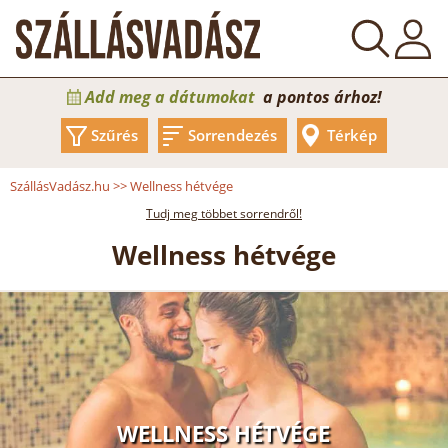
Add meg a dátumokat
a pontos árhoz!
Szűrés
Sorrendezés
Térkép
SzállásVadász.hu
>>
Wellness hétvége
Tudj meg többet sorrendről!
Wellness hétvége
WELLNESS HÉTVÉGE