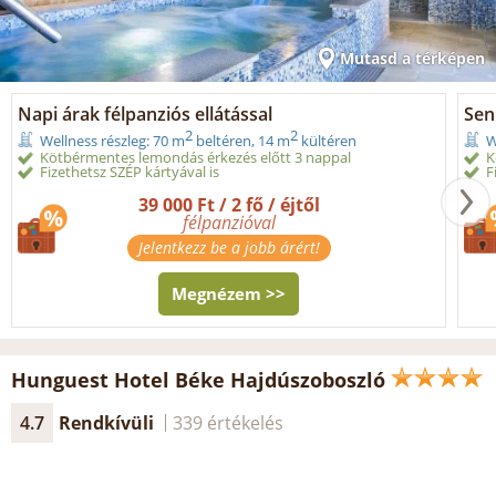
Mutasd a térképen
Napi árak félpanziós ellátással
Seni
2
2
Wellness részleg: 70 m
beltéren, 14 m
kültéren
W
Kötbérmentes lemondás érkezés előtt 3 nappal
K
Fizethetsz SZÉP kártyával is
F
39 000 Ft / 2 fő / éjtől
félpanzióval
Jelentkezz be a jobb árért!
Megnézem >>
Hunguest Hotel Béke Hajdúszoboszló
4.7
Rendkívüli
339 értékelés