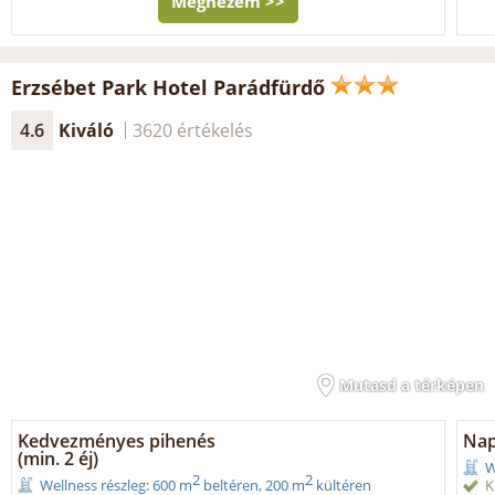
Megnézem >>
Erzsébet Park Hotel Parádfürdő
4.6
Kiváló
3620 értékelés
Mutasd a térképen
Kedvezményes pihenés
Nap
(min. 2 éj)
W
2
2
K
Wellness részleg: 600 m
beltéren, 200 m
kültéren