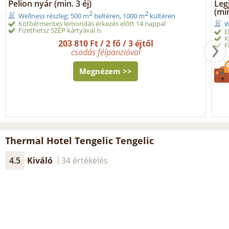
Pelion nyár (min. 3 éj)
Leg
(min
2
2
Wellness részleg: 500 m
beltéren, 1000 m
kültéren
Kötbérmentes lemondás érkezés előtt 14 nappal
W
Fizethetsz SZÉP kártyával is
E
K
203 810 Ft / 2 fő / 3 éjtől
F
csodás félpanzióval
Megnézem >>
Thermal Hotel Tengelic Tengelic
4.5
Kiváló
34 értékelés