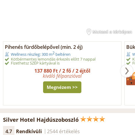
Mutasd a térképen
Pihenés fürdőbelépővel (min. 2 éj)
Bük
2
Wellness részleg: 300 m
beltéren
W
Kötbérmentes lemondás érkezés előtt 7 nappal
K
Fizethetsz SZÉP kártyával is
F
137 880 Ft / 2 fő / 2 éjtől
kiváló félpanzióval
Megnézem >>
Silver Hotel Hajdúszoboszló
4.7
Rendkívüli
2544 értékelés