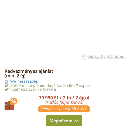
Mutasd a térképen
Kedvezményes ajánlat
(min. 2 éj)
Wellness részleg
Kötbérmentes lemondás érkezés előtt 7 nappal
Fizethetsz SZÉP kártyával is
79 990 Ft / 2 fő / 2 éjtől
csodás félpanzióval
Jelentkezz be a jobb árért!
Megnézem >>