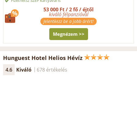
Fizethetsz SZÉP kártyával is
53 000 Ft / 2 fő / éjtől
kiváló félpanzióval
Jelentkezz be a jobb árért!
Megnézem >>
Hunguest Hotel Helios Hévíz
4.6
Kiváló
678 értékelés