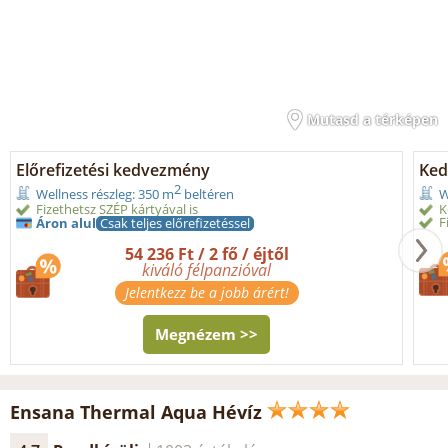
Mutasd a térképen
Előrefizetési kedvezmény
Ked
2
Wellness részleg: 350 m
beltéren
W
Fizethetsz SZÉP kártyával is
K
F
Áron alul
Csak teljes előrefizetéssel
54 236 Ft / 2 fő / éjtől
kiváló félpanzióval
Jelentkezz be a jobb árért!
Megnézem >>
Ensana Thermal Aqua Hévíz