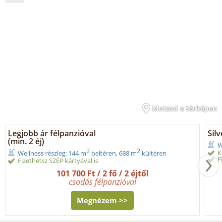
Mutasd a térképen
Legjobb ár félpanzióval
Sil
(min. 2 éj)
W
2
2
K
Wellness részleg: 144 m
beltéren, 688 m
kültéren
F
Fizethetsz SZÉP kártyával is
101 700 Ft / 2 fő / 2 éjtől
csodás félpanzióval
Megnézem >>