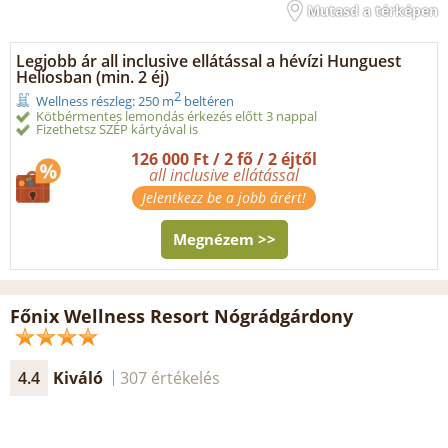
Mutasd a térképen
Legjobb ár all inclusive ellátással a hévízi Hunguest
Heliosban (min. 2 éj)
2
Wellness részleg: 250 m
beltéren
Kötbérmentes lemondás érkezés előtt 3 nappal
Fizethetsz SZÉP kártyával is
126 000 Ft / 2 fő / 2 éjtől
all inclusive ellátással
Jelentkezz be a jobb árért!
Megnézem >>
Főnix Wellness Resort Nógrádgárdony
4.4
Kiváló
307 értékelés