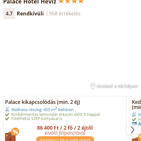
Palace Hotel Hévíz
4.7
Rendkívüli
958 értékelés
Mutasd a térképen
Palace kikapcsolódás (min. 2 éj)
Ked
(min
2
Wellness részleg: 455 m
beltéren
Kötbérmentes lemondás érkezés előtt 5 nappal
W
Fizethetsz SZÉP kártyával is
F
Á
86 400 Ft / 2 fő / 2 éjtől
kiváló félpanzióval
Jelentkezz be a jobb árért!