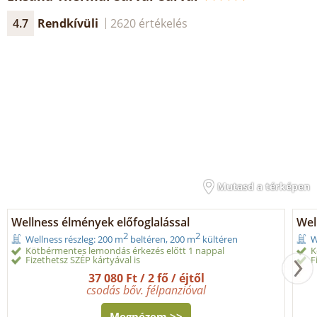
4.7
Rendkívüli
2620 értékelés
Mutasd a térképen
Wellness élmények előfoglalással
Wel
2
2
Wellness részleg: 200 m
beltéren, 200 m
kültéren
W
Kötbérmentes lemondás érkezés előtt 1 nappal
K
Fizethetsz SZÉP kártyával is
F
37 080 Ft / 2 fő / éjtől
csodás bőv. félpanzióval
Megnézem >>