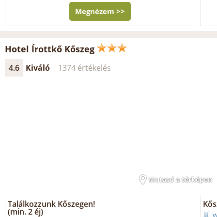
Megnézem >>
Hotel Írottkő Kőszeg
4.6
Kiváló
1374 értékelés
Mutasd a térképen
Találkozzunk Kőszegen!
Kős
(min. 2 éj)
W