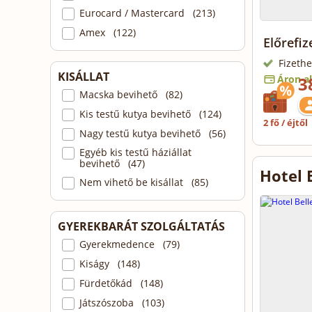
Eurocard / Mastercard (213)
Amex (122)
Előrefiz
Fizethe
KISÁLLAT
Áron al
3
Macska bevihető (82)
Kis testű kutya bevihető (124)
2 fő / éjtől
Nagy testű kutya bevihető (56)
Egyéb kis testű háziállat
bevihető (47)
Hotel 
Nem vihető be kisállat (85)
GYEREKBARÁT SZOLGÁLTATÁS
Gyerekmedence (79)
Kiságy (148)
Fürdetőkád (148)
Játszószoba (103)