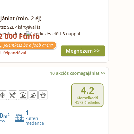
ajánlat
(min. 2 éj)
tsz SZÉP kártyával is
mentes lemondás érkezés előtt 3 nappal
2 000 Ft
Jelentkezz be a jobb árért!
Megnézem >>
ől
félpanzióval
10 akciós csomagajánlat >>
4.2
Kiemelkedő
4573 értékelés
1
0
2
m
kültéri
ess
medence