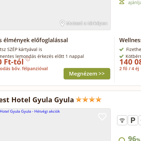
ajánlj
Mutasd a térképen
s élmények előfoglalással
Wellne
tsz SZÉP kártyával is
Fizethe
mentes lemondás érkezés előtt 1 nappal
Kötbér
 Ft-tól
140 0
odás bőv. félpanzióval
2 fő / 4 éj
Megnézem >>
st Hotel Gyula Gyula
96
%