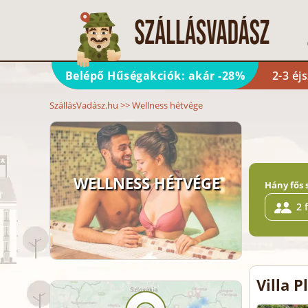
Belépő Hűségakciók: akár -28%
2-3 éj
SzállásVadász.hu
>>
Wellness hétvége
WELLNESS HÉTVÉGE
Hány fős 
2 
Villa 