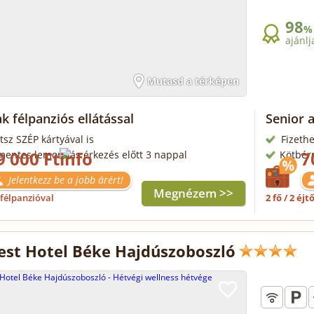
98
%
ajánlj
Mutasd a térképen
k félpanziós ellátással
Senior 
tsz SZÉP kártyával is
Fizethe
9 000 Ft
7
mentes lemondás érkezés előtt 3 nappal
Kötbér
Jelentkezz be a jobb árért!
Megnézem >>
félpanzióval
2 fő / 2 éjt
st Hotel Béke Hajdúszoboszló