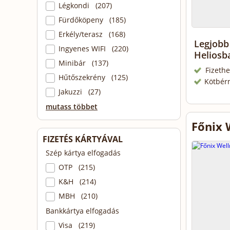
Légkondi (207)
Fürdőköpeny (185)
Erkély/terasz (168)
Legjobb 
Ingyenes WIFI (220)
Helios
Minibár (137)
Fizethe
Hűtőszekrény (125)
Kötbér
Jakuzzi (27)
mutass többet
Főnix 
FIZETÉS KÁRTYÁVAL
Szép kártya elfogadás
OTP (215)
K&H (214)
MBH (210)
Bankkártya elfogadás
Visa (219)