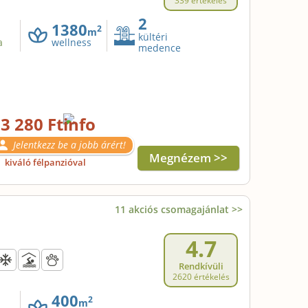
339 értékelés
2
1380
2
m
kültéri
a
wellness
medence
3 280 Ft
Jelentkezz be a jobb árért!
Megnézem >>
l
kiváló félpanzióval
11 akciós csomagajánlat >>
4.7
Rendkívüli
2620 értékelés
400
2
m