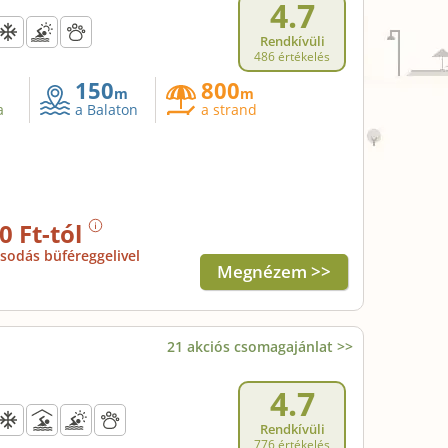
4.7
Rendkívüli
486 értékelés
150
800
m
m
a
a Balaton
a strand
0 Ft-tól
sodás büféreggelivel
Megnézem >>
21 akciós csomagajánlat >>
4.7
Rendkívüli
776 értékelés