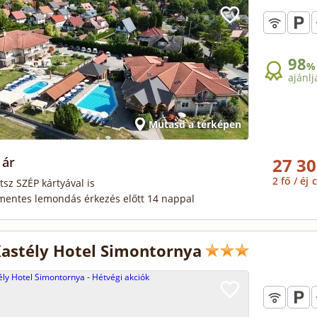
98
%
ajánlj
Mutasd a térképen
 ár
27 30
2 fő / éj
c
tsz SZÉP kártyával is
mentes lemondás érkezés előtt 14 nappal
Kastély Hotel Simontornya