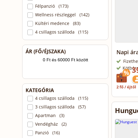
Félpanzió (173)
Wellness részleggel (142)
Kültéri medence (83)
4 csillagos szálloda (115)
ÁR (FŐ/ÉJSZAKA)
Napi ára
Fizethe
3
Kötbér
2 fő / éjtől
KATEGÓRIA
4 csillagos szálloda (115)
3 csillagos szálloda (57)
Hungue
Apartman (3)
Vendégház (2)
Panzió (16)