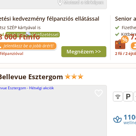
Mutasd a térképen
etési kedvezmény félpanziós ellátással
Senior 
tsz SZÉP kártyával is
Fizethe
Kötbér
ul
8 000 Ft
Csak teljes előrefizetéssel
7
Jelentkezz be a jobb árért!
Megnézem >>
félpanzióval
2 fő / 2 éjt
Bellevue Esztergom
110
welln