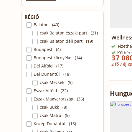
RÉGIÓ
Balaton (40)
csak Balaton északi part (21)
Wellnes
csak Balaton déli part (19)
Fizethe
Budapest (4)
Kötbér
37 080
Budapest környéke (14)
2 fő / éj
cs
Dél Alföld (17)
Dél Dunántúl (18)
csak Mecsek (5)
Észak Alföld (22)
Hungue
Észak Magyarország (36)
csak Bükk (8)
csak Mátra (5)
Közép Dunántúl (16)
csak Bakony (4)