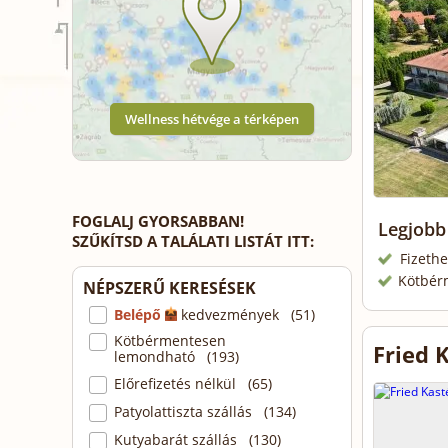
Wellness hétvége a térképen
FOGLALJ GYORSABBAN!
Legjobb
SZŰKÍTSD A TALÁLATI LISTÁT ITT:
Fizethe
Kötbér
NÉPSZERŰ KERESÉSEK
Belépő
kedvezmények (51)
Kötbérmentesen
Fried 
lemondható (193)
Előrefizetés nélkül (65)
Patyolattiszta szállás (134)
Kutyabarát szállás (130)