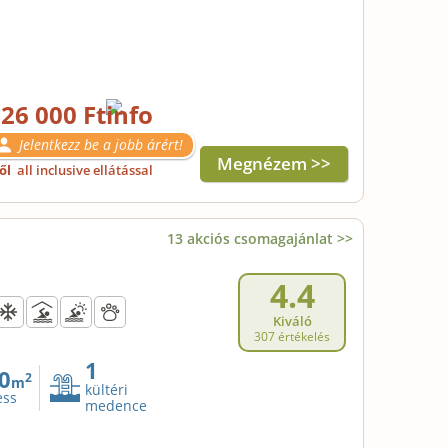
26 000 Ft
Jelentkezz be a jobb árért!
Megnézem >>
től
all inclusive ellátással
13 akciós csomagajánlat >>
4.4
Kiváló
307 értékelés
1
0
2
m
kültéri
ess
medence