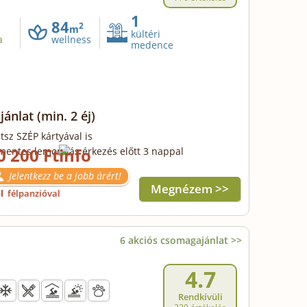
1
84
2
m
kültéri
a
wellness
medence
ajánlat
(min. 2 éj)
tsz SZÉP kártyával is
0 200 Ft
mentes lemondás érkezés előtt 3 nappal
Jelentkezz be a jobb árért!
Megnézem >>
ől
félpanzióval
6 akciós csomagajánlat >>
4.7
Rendkívüli