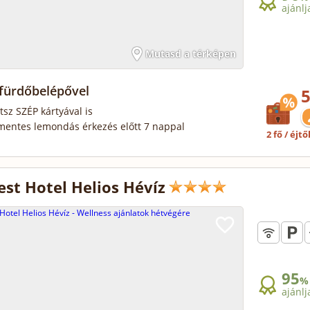
ajánlj
Mutasd a térképen
 fürdőbelépővel
5
tsz SZÉP kártyával is
mentes lemondás érkezés előtt 7 nappal
2 fő / éjtő
st Hotel Helios Hévíz
95
%
ajánlj