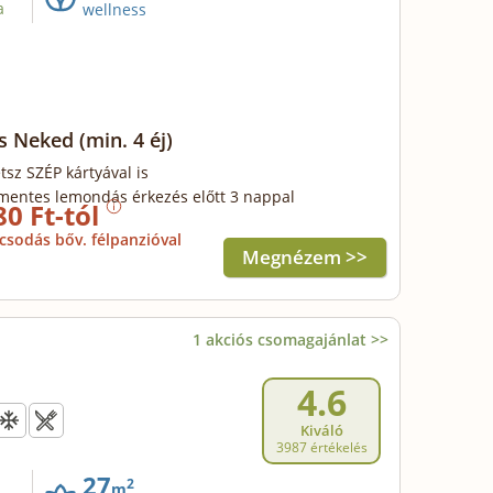
a
wellness
ss Neked
(min. 4 éj)
tsz SZÉP kártyával is
mentes lemondás érkezés előtt 3 nappal
80 Ft-tól
csodás bőv. félpanzióval
Megnézem >>
1 akciós csomagajánlat >>
4.6
Kiváló
3987 értékelés
27
2
m