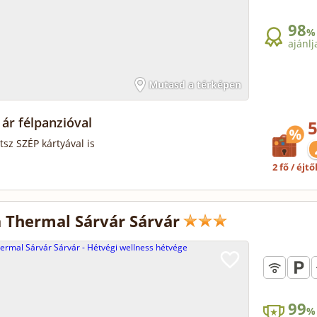
98
%
ajánlj
Mutasd a térképen
ár félpanzióval
5
tsz SZÉP kártyával is
2 fő / éjtő
 Thermal Sárvár Sárvár
99
%