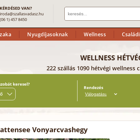
KÉRDÉSED VAN?
iroda@szallasvadasz.hu
(06 1) 457 8450
szaka
Nyugdíjasoknak
Wellness
Család
WELLNESS HÉTVÉ
222 szállás 1090 hétvégi wellness 
szobát keresel?
Rendezés
fő
Plattensee Vonyarcvashegy