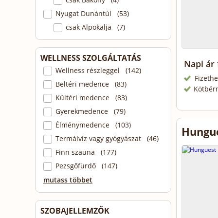
Nyugat Dunántúl (53)
csak Alpokalja (7)
WELLNESS SZOLGÁLTATÁS
Napi ár
Wellness részleggel (142)
Fizethe
Beltéri medence (83)
Kötbér
Kültéri medence (83)
Gyerekmedence (79)
Élménymedence (103)
Hungue
Termálvíz vagy gyógyászat (46)
Finn szauna (177)
Pezsgőfürdő (147)
mutass többet
SZOBAJELLEMZŐK