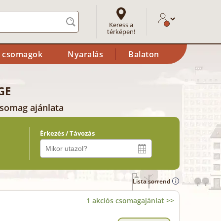
Keress a
térképen!
i csomagok
Nyaralás
Balaton
GE
csomag ajánlata
Érkezés / Távozás
Lista sorrend
1 akciós csomagajánlat >>