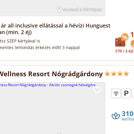
Mutasd a térképen
ár all inclusive ellátással a hévízi Hunguest
ban
(min. 2 éj)
1
tsz SZÉP kártyával is
mentes lemondás érkezés előtt 3 nappal
2 fő / 2 éj
Wellness Resort Nógrádgárdony
310
welln