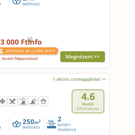
a
wellness
3 000 Ft
Jelentkezz be a jobb árért!
Megnézem >>
l
kiváló félpanzióval
1 akciós csomagajánlat >>
4.6
Kiváló
678 értékelés
2
250
2
m
kültéri
a
wellness
medence