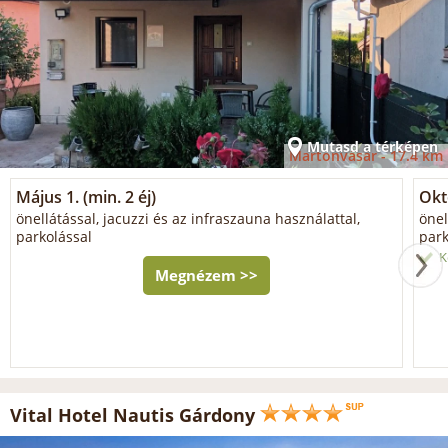
Mutasd a térképen
Martonvásár -
17.4 km
Május 1. (min. 2 éj)
Okt
önellátással, jacuzzi és az infraszauna használattal,
önel
parkolással
park
K
Megnézem >>
Vital Hotel Nautis Gárdony