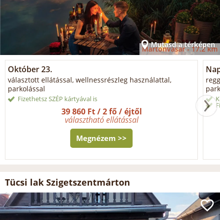
Mutasd a térképen
Martonvásár -
17.2 km
Október 23.
Napi
választott ellátással, wellnessrészleg használattal,
regg
parkolással
park
Fizethetsz SZÉP kártyával is
K
F
39 860 Ft / 2 fő / éjtől
választható ellátással
Megnézem >>
Tücsi lak Szigetszentmárton