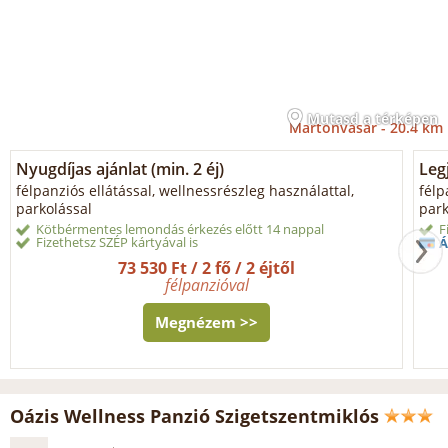
Mutasd a térképen
Martonvásár -
20.4 km
Nyugdíjas ajánlat (min. 2 éj)
Legj
félpanziós ellátással, wellnessrészleg használattal,
félp
parkolással
park
Kötbérmentes lemondás érkezés előtt 14 nappal
F
Fizethetsz SZÉP kártyával is
Á
73 530 Ft / 2 fő / 2 éjtől
félpanzióval
Megnézem >>
Oázis Wellness Panzió Szigetszentmiklós