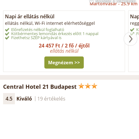
Mutasd a térképen
Martonvásár -
25.9 km
Napi ár ellátás nélkül
Nap
ellátás nélkül, Wi-Fi internet elérhetőséggel
regg
Előrefizetés nélkül foglalható
K
Kötbérmentes lemondás érkezés előtt 1 nappal
F
Fizethetsz SZÉP kártyával is
24 457 Ft / 2 fő / éjtől
ellátás nélkül
Megnézem >>
Central Hotel 21 Budapest
4.5
Kiváló
19 értékelés