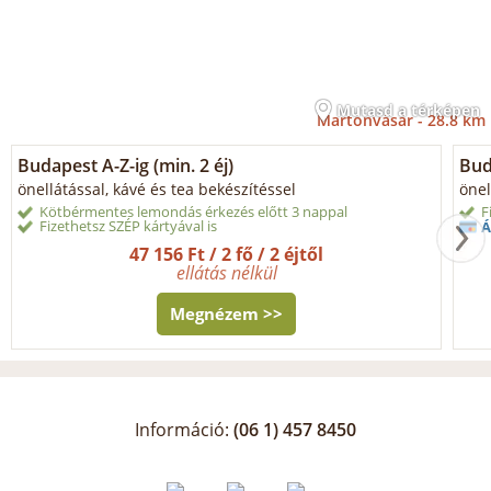
Mutasd a térképen
Martonvásár -
28.8 km
Budapest A-Z-ig (min. 2 éj)
Buda
önellátással, kávé és tea bekészítéssel
önel
Kötbérmentes lemondás érkezés előtt 3 nappal
F
Fizethetsz SZÉP kártyával is
Á
47 156 Ft / 2 fő / 2 éjtől
ellátás nélkül
Megnézem >>
Információ:
(06 1) 457 8450