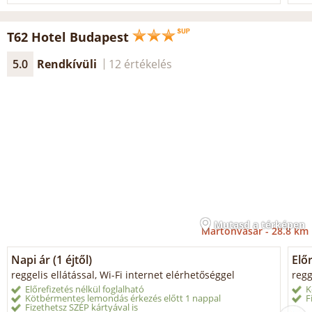
T62 Hotel Budapest
5.0
Rendkívüli
12 értékelés
Mutasd a térképen
Martonvásár -
28.8 km
Napi ár (1 éjtől)
Elő
reggelis ellátással, Wi-Fi internet elérhetőséggel
regg
Előrefizetés nélkül foglalható
K
Kötbérmentes lemondás érkezés előtt 1 nappal
F
Fizethetsz SZÉP kártyával is