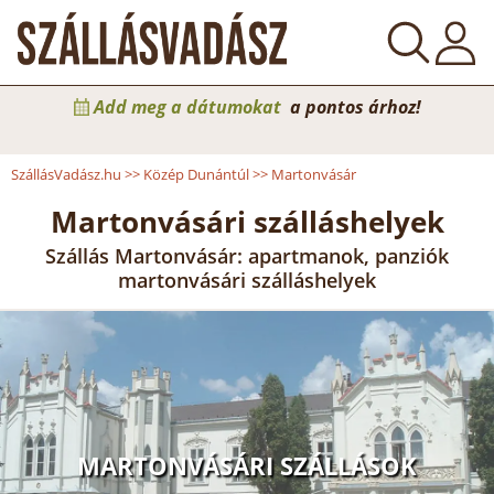
Add meg a dátumokat
a pontos árhoz!
SzállásVadász.hu
>>
Közép Dunántúl
>>
Martonvásár
Martonvásári szálláshelyek
Szállás Martonvásár: apartmanok, panziók
martonvásári szálláshelyek
MARTONVÁSÁRI SZÁLLÁSOK