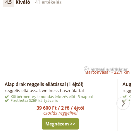
4.5
Kiváló
41 értékelés
Mutasd a térképen
Martonvásár -
22.1 km
Alap árak reggelis ellátással (1 éjtől)
Aug
reggelis ellátással, wellness használattal
regg
Kötbérmentes lemondás érkezés előtt 3 nappal
K
Fizethetsz SZÉP kártyával is
F
39 600 Ft / 2 fő / éjtől
csodás reggelivel
Megnézem >>