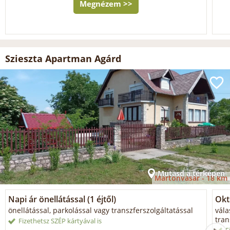
Megnézem >>
Szieszta Apartman Agárd
Mutasd a térképen
Martonvásár -
18 km
Napi ár önellátással (1 éjtől)
Okt
önellátással, parkolással vagy transzferszolgáltatással
vála
tran
Fizethetsz SZÉP kártyával is
F