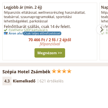
Legjobb ár (min. 2 éj)
Napi
félpanziós ellátással, wellnessrészleg használattal,
félp
teabárral, szaunaprogramokkal, sportolási
teab
lehetőségekkel, parkolással
lehe
Felnőttbarát szállás, csak 14 év felett.
Feln
Fizethetsz SZÉP kártyával is
K
F
Áron alul
Csak teljes előrefizetéssel
70 466 Ft / 2 fő / 2 éjtől
félpanzióval
Megnézem >>
Szépia Hotel Zsámbék
4.3
Kiemelkedő
621 értékelés