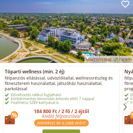
Mutasd a térképen
Martonvásár -
17.6 km
Tóparti wellness (min. 2 éj)
Nyá
félpanziós ellátással, üdvözlőitallal, wellnessrészleg és
félp
fitneszterem használattal, játszóház használattal,
fitn
parkolással
prog
Előrefizetés nélkül foglalható
E
Kötbérmentes lemondás érkezés előtt 7 nappal
K
Fizethetsz SZÉP kártyával is
F
184 800 Ft / 2 fő / 2 éjtől
kiváló félpanzióval
Jelentkezz be a jobb árért!