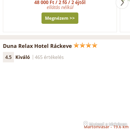
48 000 Ft / 2 fő / 2 éjtől
ellátás nélkül
Megnézem >>
Duna Relax Hotel Ráckeve
4.5
Kiváló
465 értékelés
Mutasd a térképen
Martonvásár -
19.6 km