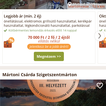
Mutasd a térképen
Martonvásár -
12.9 km
Legjobb ár (min. 2 éj)
Okt
önellátással, elektromos grillsütő használattal, kerékpár
önel
használattal, légkondicionáló használattal, parkolással
hasz
Kötbérmentes lemondás érkezés előtt 14 nappal
K
70 000 Ft / 2 fő / 2 éjtől
ellátás nélkül
Jelentkezz be a jobb árért!
Megnézem >>
Mártoni Csárda Szigetszentmárton