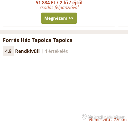
51 884 Ft / 2 fő / éjtől
csodás félpanzióval
Megnézem >>
Forrás Ház Tapolca Tapolca
4.9
Rendkívüli
4 értékelés
Mutasd a térképen
Nemesvita -
7.9 km