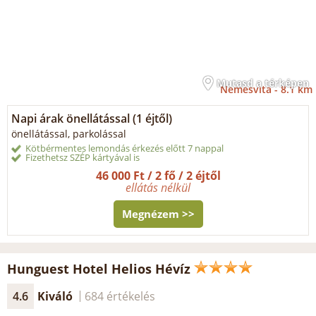
Mutasd a térképen
Nemesvita -
8.1 km
Napi árak önellátással (1 éjtől)
önellátással, parkolással
Kötbérmentes lemondás érkezés előtt 7 nappal
Fizethetsz SZÉP kártyával is
46 000 Ft / 2 fő / 2 éjtől
ellátás nélkül
Megnézem >>
Hunguest Hotel Helios Hévíz
4.6
Kiváló
684 értékelés