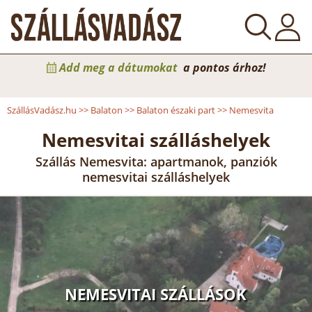
Add meg a dátumokat
a pontos árhoz!
SzállásVadász.hu
>>
Balaton
>>
Balaton északi part
>>
Nemesvita
Nemesvitai szálláshelyek
Szállás Nemesvita: apartmanok, panziók
nemesvitai szálláshelyek
NEMESVITAI SZÁLLÁSOK