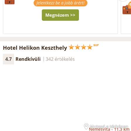
Jelentkezz be a jobb árért!
Megnézem >>
Hotel Helikon Keszthely
4.7
Rendkívüli
342 értékelés
Mutasd a térképen
Nemesvita -
11.3 km