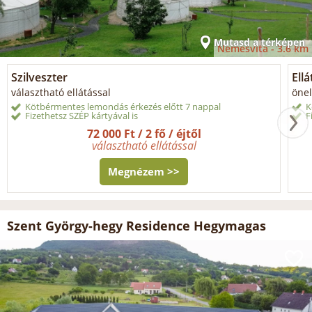
Mutasd a térképen
Nemesvita -
3.6 km
Szilveszter
Ellá
választható ellátással
önel
Kötbérmentes lemondás érkezés előtt 7 nappal
K
Fizethetsz SZÉP kártyával is
F
72 000 Ft / 2 fő / éjtől
választható ellátással
Megnézem >>
Szent György-hegy Residence Hegymagas