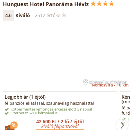
Hunguest Hotel Panoráma Hévíz
4.6
Kiváló
2512 értékelés
Mutasd a térképen
Nemesvita -
16 km
Legjobb ár (1 éjtől)
Kén
(min
félpanziós ellátással, szaunavilág használattal
félp
Kötbérmentes lemondás érkezés előtt 3 nappal
Fizethetsz SZÉP kártyával is
fürd
K
42 600 Ft / 2 fő / éjtől
F
kiváló félpanzióval