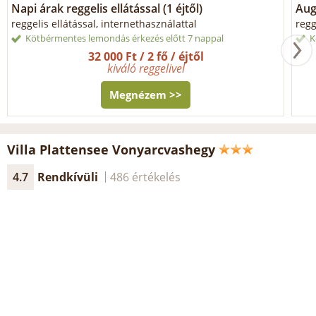
Napi árak reggelis ellátással (1 éjtől)
Aug
reggelis ellátással, internethasználattal
regg
Kötbérmentes lemondás érkezés előtt 7 nappal
K
32 000 Ft / 2 fő / éjtől
kiváló reggelivel
Megnézem >>
Villa Plattensee Vonyarcvashegy
4.7
Rendkívüli
486 értékelés