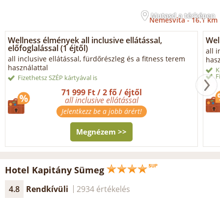
Mutasd a térképen
Nemesvita -
16.1 km
Wellness élmények all inclusive ellátással,
Well
előfoglalással (1 éjtől)
all 
all inclusive ellátással, fürdőrészleg és a fitness terem
hasz
használattal
K
F
Fizethetsz SZÉP kártyával is
71 999 Ft / 2 fő / éjtől
all inclusive ellátással
Jelentkezz be a jobb árért!
Megnézem >>
Hotel Kapitány Sümeg
4.8
Rendkívüli
2934 értékelés