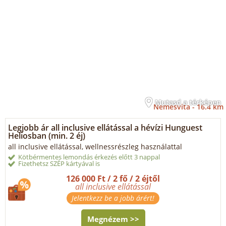
Mutasd a térképen
Nemesvita -
16.4 km
Legjobb ár all inclusive ellátással a hévízi Hunguest
Heliosban (min. 2 éj)
all inclusive ellátással, wellnessrészleg használattal
Kötbérmentes lemondás érkezés előtt 3 nappal
Fizethetsz SZÉP kártyával is
126 000 Ft / 2 fő / 2 éjtől
all inclusive ellátással
Jelentkezz be a jobb árért!
Megnézem >>