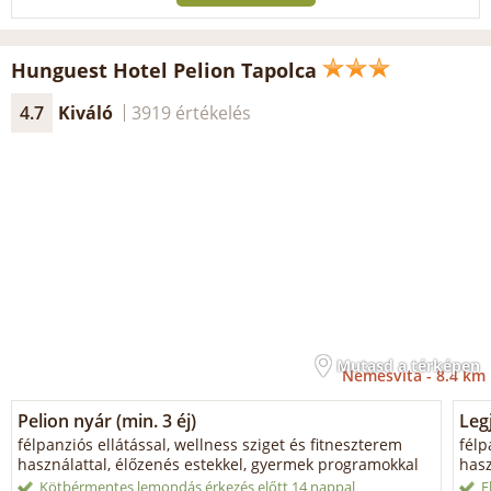
Hunguest Hotel Pelion Tapolca
4.7
Kiváló
3919 értékelés
Mutasd a térképen
Nemesvita -
8.4 km
Pelion nyár (min. 3 éj)
Leg
félpanziós ellátással, wellness sziget és fitneszterem
félp
használattal, élőzenés estekkel, gyermek programokkal
hasz
Kötbérmentes lemondás érkezés előtt 14 nappal
E