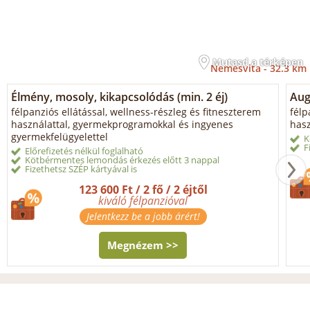
Mutasd a térképen
Nemesvita -
32.3 km
Élmény, mosoly, kikapcsolódás (min. 2 éj)
Aug
félpanziós ellátással, wellness-részleg és fitneszterem
félp
használattal, gyermekprogramokkal és ingyenes
hasz
gyermekfelügyelettel
K
F
Előrefizetés nélkül foglalható
Kötbérmentes lemondás érkezés előtt 3 nappal
Fizethetsz SZÉP kártyával is
123 600 Ft / 2 fő / 2 éjtől
kiváló félpanzióval
Jelentkezz be a jobb árért!
Megnézem >>