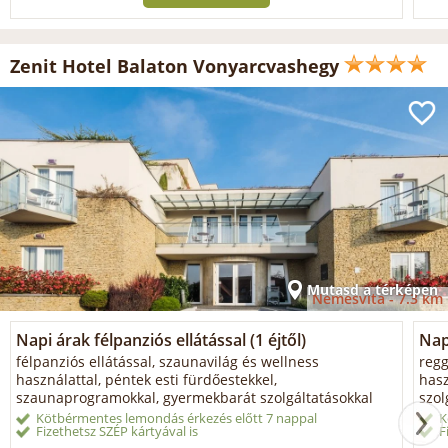
Zenit Hotel Balaton Vonyarcvashegy
Mutasd a térképen
Nemesvita -
7.3 km
Napi árak félpanziós ellátással (1 éjtől)
Napi
félpanziós ellátással, szaunavilág és wellness
regg
használattal, péntek esti fürdőestekkel,
hasz
szaunaprogramokkal, gyermekbarát szolgáltatásokkal
szol
Kötbérmentes lemondás érkezés előtt 7 nappal
K
Fizethetsz SZÉP kártyával is
F