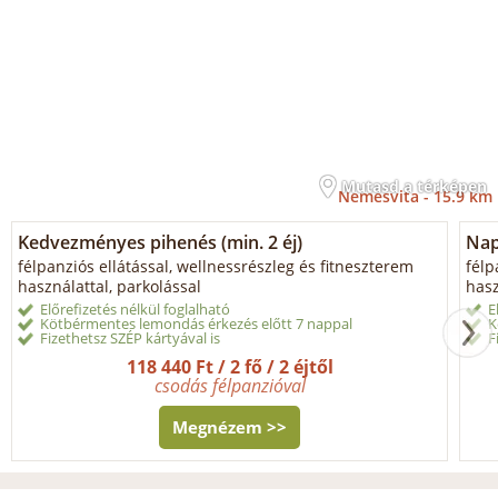
Mutasd a térképen
Nemesvita -
15.9 km
Kedvezményes pihenés (min. 2 éj)
Napi
félpanziós ellátással, wellnessrészleg és fitneszterem
félp
használattal, parkolással
hasz
Előrefizetés nélkül foglalható
E
Kötbérmentes lemondás érkezés előtt 7 nappal
K
Fizethetsz SZÉP kártyával is
F
118 440 Ft / 2 fő / 2 éjtől
csodás félpanzióval
Megnézem >>