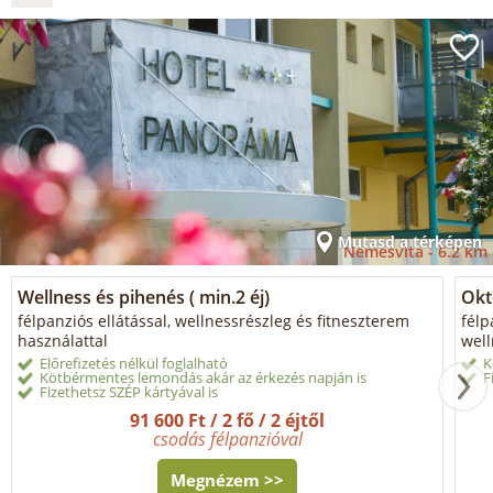
Mutasd a térképen
Nemesvita -
6.2 km
Wellness és pihenés ( min.2 éj)
Okt
félpanziós ellátással, wellnessrészleg és fitneszterem
félp
használattal
well
Előrefizetés nélkül foglalható
K
Kötbérmentes lemondás akár az érkezés napján is
F
Fizethetsz SZÉP kártyával is
91 600 Ft / 2 fő / 2 éjtől
csodás félpanzióval
Megnézem >>