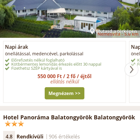
Mutasd a térképen
Nemesvita -
5.6 km
Napi árak
Nap
önellátással, medencével, parkolással
önel
Előrefizetés nélkül foglalható
K
Kötbérmentes lemondás érkezés előtt 30 nappal
F
Fizethetsz SZÉP kártyával is
550 000 Ft / 2 fő / éjtől
ellátás nélkül
Megnézem >>
Hotel Panoráma Balatongyörök Balatongyörök
4.8
Rendkívüli
906 értékelés