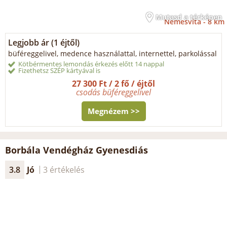
Mutasd a térképen
Nemesvita -
8 km
Legjobb ár (1 éjtől)
büféreggelivel, medence használattal, internettel, parkolással
Kötbérmentes lemondás érkezés előtt 14 nappal
Fizethetsz SZÉP kártyával is
27 300 Ft / 2 fő / éjtől
csodás büféreggelivel
Megnézem >>
Borbála Vendégház Gyenesdiás
3.8
Jó
3 értékelés