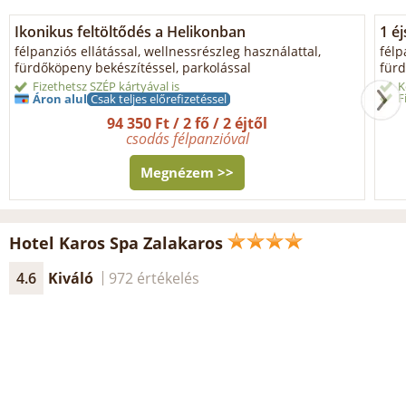
Ikonikus feltöltődés a Helikonban
1 é
félpanziós ellátással, wellnessrészleg használattal,
félp
fürdőköpeny bekészítéssel, parkolással
fürd
Fizethetsz SZÉP kártyával is
K
F
Áron alul
Csak teljes előrefizetéssel
94 350 Ft / 2 fő / 2 éjtől
csodás félpanzióval
Megnézem >>
Hotel Karos Spa Zalakaros
4.6
Kiváló
972 értékelés