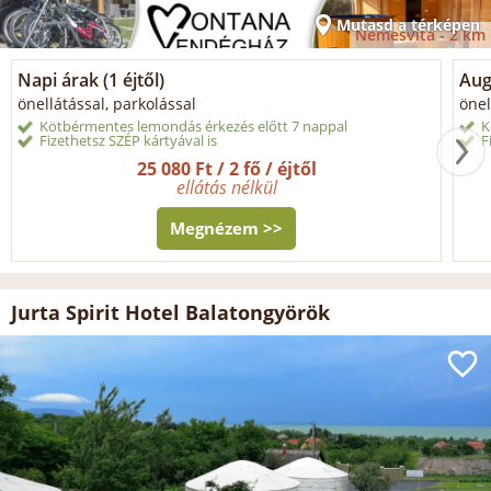
Mutasd a térképen
Nemesvita -
2 km
Napi árak (1 éjtől)
Aug
önellátással, parkolással
önel
Kötbérmentes lemondás érkezés előtt 7 nappal
K
Fizethetsz SZÉP kártyával is
F
25 080 Ft / 2 fő / éjtől
ellátás nélkül
Megnézem >>
Jurta Spirit Hotel Balatongyörök