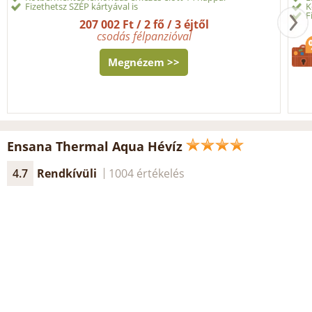
Fizethetsz SZÉP kártyával is
K
F
207 002 Ft / 2 fő / 3 éjtől
csodás félpanzióval
Megnézem >>
Ensana Thermal Aqua Hévíz
4.7
Rendkívüli
1004 értékelés