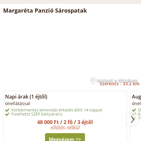
Margaréta Panzió Sárospatak
Mutasd a térképen
Szerencs -
33.2 km
Napi árak (1 éjtől)
Aug
önellátással
önel
Kötbérmentes lemondás érkezés előtt 14 nappal
E
Fizethetsz SZÉP kártyával is
K
F
48 000 Ft / 2 fő / 3 éjtől
ellátás nélkül
Megnézem >>