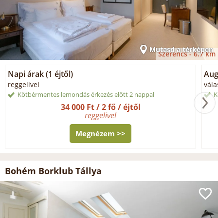
Mutasd a térképen
Szerencs -
6.7 km
Napi árak (1 éjtől)
Aug
reggelivel
vála
Kötbérmentes lemondás érkezés előtt 2 nappal
K
34 000 Ft / 2 fő / éjtől
reggelivel
Megnézem >>
Bohém Borklub Tállya