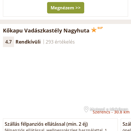
Megnézem >>
Kőkapu Vadászkastély Nagyhuta
4.7
Rendkívüli
293 értékelés
Mutasd a térképen
Szerencs -
30.8 km
Szállás félpanziós ellátással (min. 2 éj)
Szál
félpanziós ellátással, wellnessrészleg használattal, 1
önel