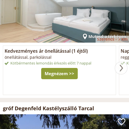
Mutasd a térképen
Szerencs -
7 km
Kedvezményes ár önellátással (1 éjtől)
Napi
önellátással, parkolással
regg
Kötbérmentes lemondás érkezés előtt 7 nappal
K
Megnézem >>
gróf Degenfeld Kastélyszálló Tarcal