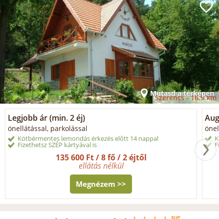
Mutasd a térképen
Szerencs -
16.5 km
Legjobb ár (min. 2 éj)
Aug
önellátással, parkolással
önel
Kötbérmentes lemondás érkezés előtt 14 nappal
K
Fizethetsz SZÉP kártyával is
F
135 600 Ft / 8 fő / 2 éjtől
ellátás nélkül
Megnézem >>