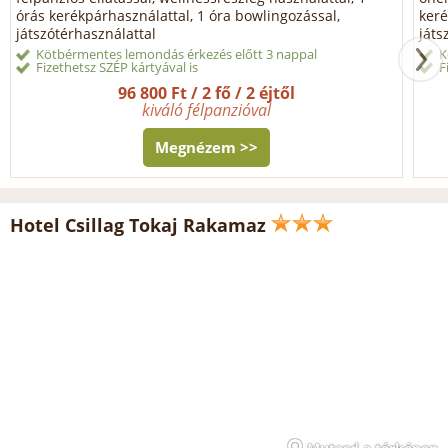
órás kerékpárhasználattal, 1 óra bowlingozással,
keré
játszótérhasználattal
játs
Kötbérmentes lemondás érkezés előtt 3 nappal
K
Fizethetsz SZÉP kártyával is
F
96 800 Ft / 2 fő / 2 éjtől
kiváló félpanzióval
Megnézem >>
Hotel Csillag Tokaj Rakamaz