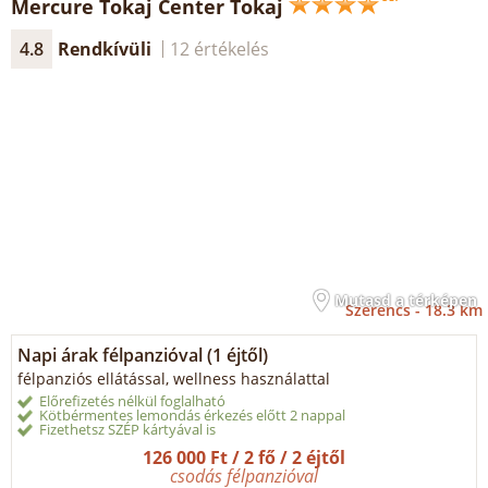
Mercure Tokaj Center Tokaj
4.8
Rendkívüli
12 értékelés
Mutasd a térképen
Szerencs -
18.3 km
Napi árak félpanzióval (1 éjtől)
félpanziós ellátással, wellness használattal
Előrefizetés nélkül foglalható
Kötbérmentes lemondás érkezés előtt 2 nappal
Fizethetsz SZÉP kártyával is
126 000 Ft / 2 fő / 2 éjtől
csodás félpanzióval