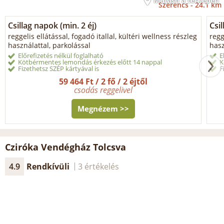
Mutasd a térképen
Szerencs -
24.1 km
Csillag napok (min. 2 éj)
Csi
reggelis ellátással, fogadó itallal, kültéri wellness részleg
regg
használattal, parkolással
hasz
Előrefizetés nélkül foglalható
E
Kötbérmentes lemondás érkezés előtt 14 nappal
K
Fizethetsz SZÉP kártyával is
F
59 464 Ft / 2 fő / 2 éjtől
csodás reggelivel
Megnézem >>
Cziróka Vendégház Tolcsva
4.9
Rendkívüli
3 értékelés