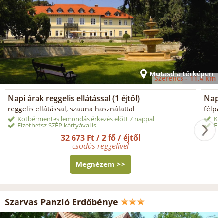
Mutasd a térképen
Szerencs -
11.4 km
Napi árak reggelis ellátással (1 éjtől)
Napi
reggelis ellátással, szauna használattal
félp
Kötbérmentes lemondás érkezés előtt 7 nappal
K
Fizethetsz SZÉP kártyával is
F
32 673 Ft / 2 fő / éjtől
csodás reggelivel
Megnézem >>
Szarvas Panzió Erdőbénye