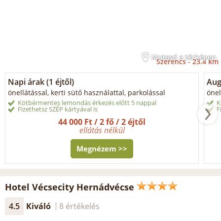
Mutasd a térképen
Szerencs -
23.4 km
Napi árak (1 éjtől)
Aug
önellátással, kerti sütő használattal, parkolással
önel
Kötbérmentes lemondás érkezés előtt 5 nappal
K
Fizethetsz SZÉP kártyával is
F
44 000 Ft / 2 fő / 2 éjtől
ellátás nélkül
Megnézem >>
Hotel Vécsecity Hernádvécse
4.5
Kiváló
8 értékelés