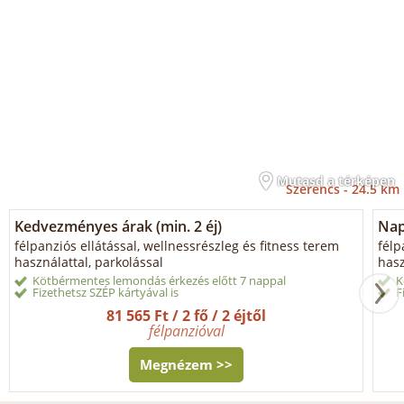
Mutasd a térképen
Szerencs -
24.5 km
Kedvezményes árak (min. 2 éj)
Napi
félpanziós ellátással, wellnessrészleg és fitness terem
félp
használattal, parkolással
hasz
Kötbérmentes lemondás érkezés előtt 7 nappal
K
Fizethetsz SZÉP kártyával is
F
81 565 Ft / 2 fő / 2 éjtől
félpanzióval
Megnézem >>