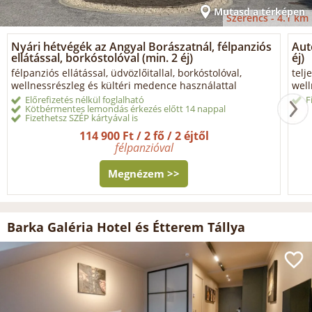
Mutasd a térképen
Szerencs -
4.1 km
Nyári hétvégék az Angyal Borászatnál, félpanziós
Aut
ellátással, borkóstolóval (min. 2 éj)
éj)
félpanziós ellátással, üdvözlőitallal, borkóstolóval,
telj
wellnessrészleg és kültéri medence használattal
well
Előrefizetés nélkül foglalható
F
Kötbérmentes lemondás érkezés előtt 14 nappal
Fizethetsz SZÉP kártyával is
114 900 Ft / 2 fő / 2 éjtől
félpanzióval
Megnézem >>
Barka Galéria Hotel és Étterem Tállya