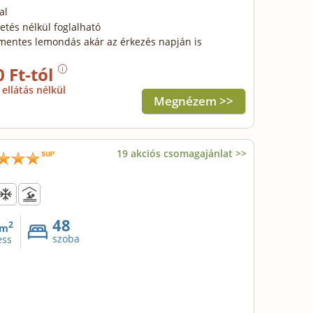
al
zetés nélkül foglalható
mentes lemondás akár az érkezés napján is
0 Ft-tól
ellátás nélkül
Megnézem >>
19 akciós csomagajánlat >>
48
2
m
szoba
ess