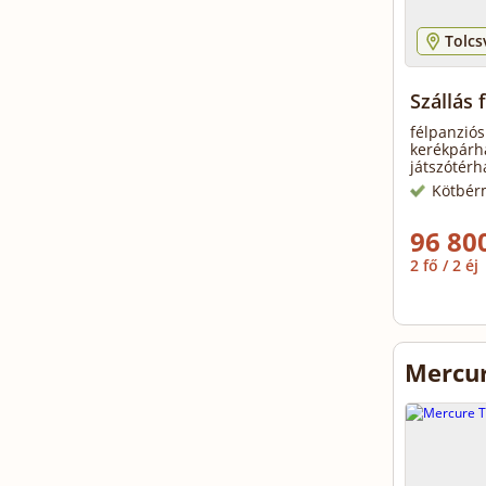
Tolcs
Szállás 
félpanziós
kerékpárha
játszótérh
Kötbér
96 800
2 fő / 2 éj
Mercur