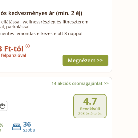
iós kedvezményes ár
(min. 2 éj)
 ellátással, wellnessrészleg és fitneszterem
al, parkolással
mentes lemondás érkezés előtt 3 nappal
3 Ft-tól
félpanzióval
Megnézem >>
14 akciós csomagajánlat >>
4.7
Rendkívüli
293 értékelés
36
%
a
szoba