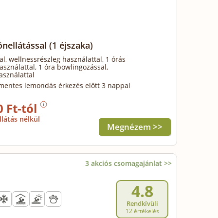
önellátással
(1 éjszaka)
al, wellnessrészleg használattal, 1 órás
sználattal, 1 óra bowlingozással,
asználattal
mentes lemondás érkezés előtt 3 nappal
0 Ft-tól
llátás nélkül
Megnézem >>
3 akciós csomagajánlat >>
4.8
Rendkívüli
12 értékelés