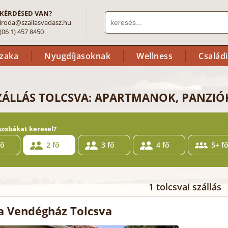
KÉRDÉSED VAN?
iroda@szallasvadasz.hu
(06 1) 457 8450
szaka
Nyugdíjasoknak
Wellness
Család
ZÁLLÁS TOLCSVA: APARTMANOK, PANZIÓK
szobákat keresel?
fő
2 fő
3 fő
4 fő
5+ f
1 tolcsvai szállás
a Vendégház Tolcsva