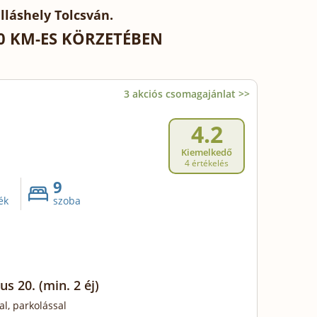
lláshely Tolcsván.
0 KM-ES KÖRZETÉBEN
3 akciós csomagajánlat >>
4.2
Kiemelkedő
4 értékelés
9
ék
szoba
us 20.
(min. 2 éj)
al, parkolással