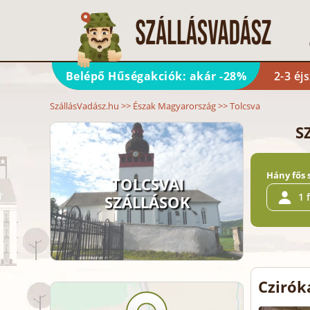
Belépő Hűségakciók: akár -28%
2-3 éj
SzállásVadász.hu
>>
Észak Magyarország
>>
Tolcsva
S
Hány fős 
TOLCSVAI
1 
SZÁLLÁSOK
Czirók