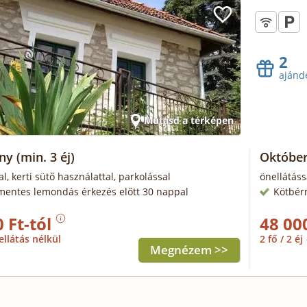
2
ajánd
Mutasd a térképen
ony
(min. 3 éj)
Október
al, kerti sütő használattal, parkolással
önellátáss
mentes lemondás érkezés előtt 30 nappal
Kötbér
 Ft-tól
48 00
ellátás nélkül
2 fő / 2 éj
Megnézem >>