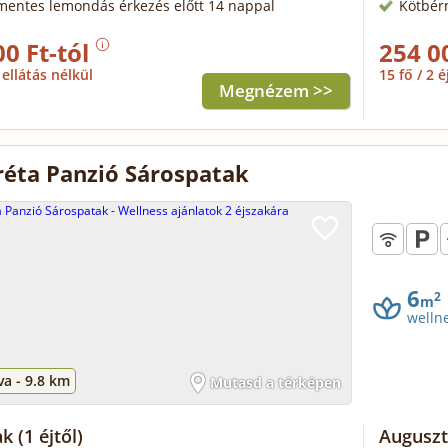
mentes lemondás érkezés előtt 14 nappal
Kötbér
00 Ft-tól
254 0
ellátás nélkül
15 fő / 2 é
Megnézem >>
éta Panzió Sárospatak
6
2
m
welln
va -
9.8 km
Mutasd a térképen
ak
(1 éjtől)
Auguszt