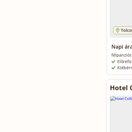
Tolcs
Napi ár
félpanziós
Előrefi
Kötbér
Hotel 