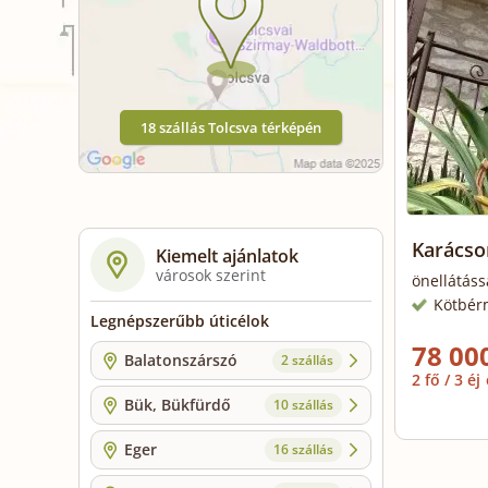
18 szállás Tolcsva térképén
Karács
Kiemelt ajánlatok
városok szerint
önellátáss
Kötbér
Legnépszerűbb úticélok
78 000
Balatonszárszó
2 szállás
2 fő / 3 éj
Bük, Bükfürdő
10 szállás
Eger
16 szállás