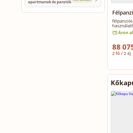
apartmanok és panziók
Félpanzi
félpanziós
használatt
Áron al
88 075
2 fő / 2 éj
Kőkapu