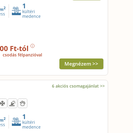
1
2
m
kültéri
ess
medence
00 Ft-tól
j
csodás félpanzióval
Megnézem >>
6 akciós csomagajánlat >>
1
2
m
kültéri
ess
medence