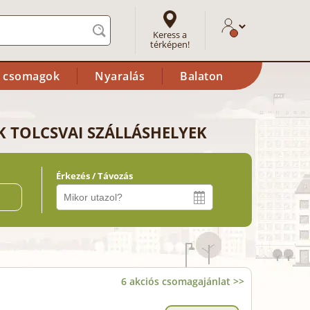
Keress a
térképen!
i csomagok
Nyaralás
Balaton
 TOLCSVAI SZÁLLÁSHELYEK
Érkezés / Távozás
ő
6 akciós csomagajánlat >>