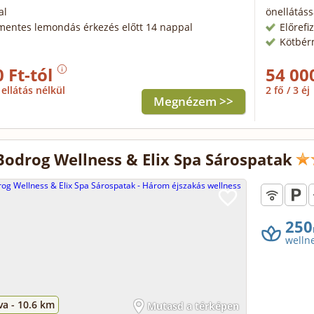
al
önellátáss
mentes lemondás érkezés előtt 14 nappal
Előrefi
Kötbér
 Ft-tól
54 00
ellátás nélkül
2 fő / 3 éj
Megnézem >>
Bodrog Wellness & Elix Spa Sárospatak
250
welln
va -
10.6 km
Mutasd a térképen