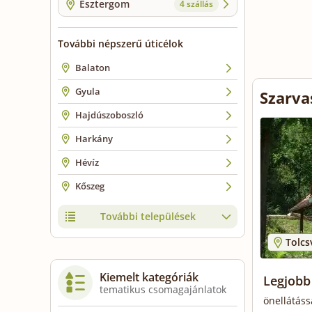
Esztergom
4 szállás
További népszerű úticélok
Balaton
Gyula
Szarva
Hajdúszoboszló
Harkány
Hévíz
Kőszeg
További települések
Tolcs
Kiemelt kategóriák
Legjobb
tematikus csomagajánlatok
önellátáss