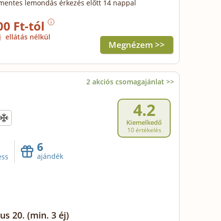
mentes lemondás érkezés előtt 14 nappal
00 Ft-tól
j
ellátás nélkül
Megnézem >>
2 akciós csomagajánlat >>
4.2
Kiemelkedő
10 értékelés
6
ajándék
ess
us 20.
(min. 3 éj)