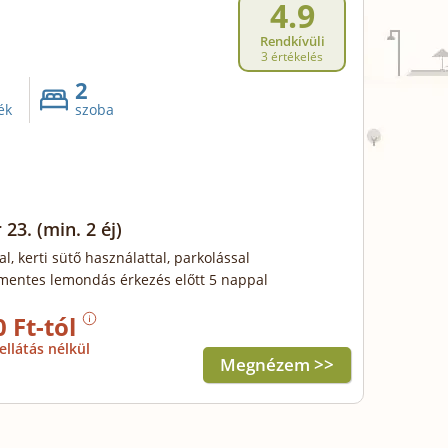
4.9
Rendkívüli
3 értékelés
2
ék
szoba
 23.
(min. 2 éj)
al, kerti sütő használattal, parkolással
mentes lemondás érkezés előtt 5 nappal
0 Ft-tól
ellátás nélkül
Megnézem >>