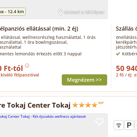
va -
12.4 km
Mutasd a térképen
félpanziós ellátással
(min. 2 éj)
Szállás 
 ellátással, wellnessrészleg használattal, 1 órás
önellátáss
sználattal, 1 óra bowlingozással,
kerékpárha
asználattal
játszótérh
mentes lemondás érkezés előtt 3 nappal
Kötbér
 Ft-tól
50 94
kiváló félpanzióval
2 fő / éj
e
Megnézem >>
e Tokaj Center Tokaj