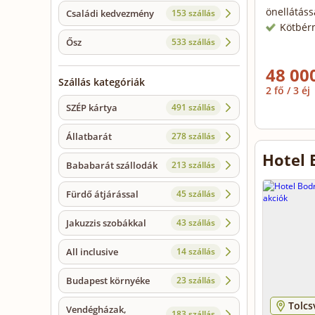
önellátáss
Családi kedvezmény
153 szállás
Kötbér
Ősz
533 szállás
48 000
Szállás kategóriák
2 fő / 3 éj
SZÉP kártya
491 szállás
Állatbarát
278 szállás
Hotel 
Bababarát szállodák
213 szállás
Fürdő átjárással
45 szállás
Jakuzzis szobákkal
43 szállás
All inclusive
14 szállás
Budapest környéke
23 szállás
Tolcs
Vendégházak,
183 szállás