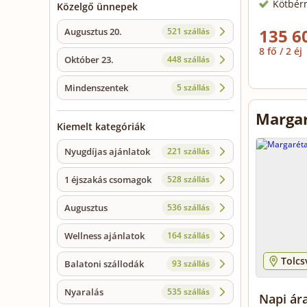
Kötbér
Közelgő ünnepek
135 6
Augusztus 20.
521 szállás
8 fő / 2 éj
Október 23.
448 szállás
Mindenszentek
5 szállás
Margar
Kiemelt kategóriák
Nyugdíjas ajánlatok
221 szállás
1 éjszakás csomagok
528 szállás
Augusztus
536 szállás
Wellness ajánlatok
164 szállás
Tolcs
Balatoni szállodák
93 szállás
Nyaralás
535 szállás
Napi ár