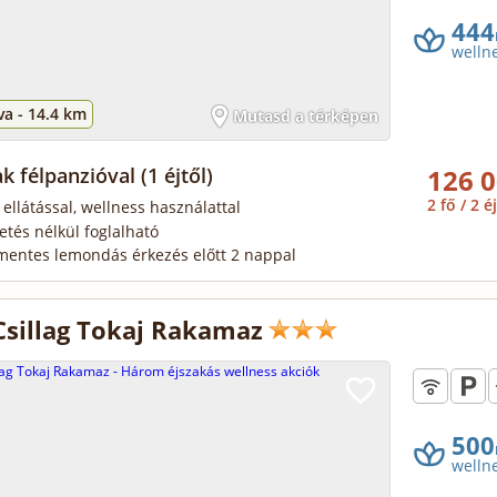
444
welln
va -
14.4 km
Mutasd a térképen
ak félpanzióval
(1 éjtől)
126 0
2 fő / 2 é
 ellátással, wellness használattal
zetés nélkül foglalható
mentes lemondás érkezés előtt 2 nappal
Csillag Tokaj Rakamaz
500
welln