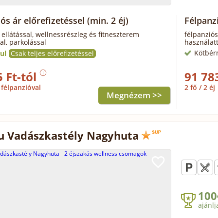
ós ár előrefizetéssel
(min. 2 éj)
Félpanz
 ellátással, wellnessrészleg és fitneszterem
félpanziós
al, parkolással
használatt
Kötbér
ul
Csak teljes előrefizetéssel
 Ft-tól
91 78
félpanzióval
2 fő / 2 éj
Megnézem >>
 Vadászkastély Nagyhuta
100
ajánlj