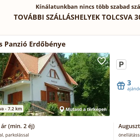
Kínálatunkban nincs több szabad szá
TOVÁBBI SZÁLLÁSHELYEK TOLCSVA 3
s Panzió Erdőbénye
3
ajánd
va -
7.2 km
Mutasd a térképen
 ár
(min. 2 éj)
Auguszt
al, parkolással
önellátáss