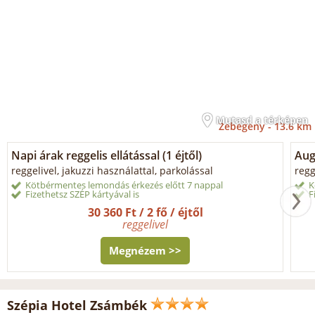
Mutasd a térképen
Zebegény -
13.6 km
Napi árak reggelis ellátással (1 éjtől)
Aug
reggelivel, jakuzzi használattal, parkolással
regg
Kötbérmentes lemondás érkezés előtt 7 nappal
K
Fizethetsz SZÉP kártyával is
F
30 360 Ft / 2 fő / éjtől
reggelivel
Megnézem >>
Szépia Hotel Zsámbék