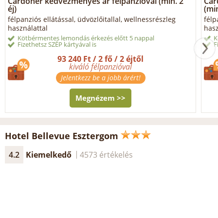
Cardoner kedvezményes ár félpanzióval (min. 2
Car
éj)
(min
félpanziós ellátással, üdvözlőitallal, wellnessrészleg
félp
használattal
hasz
Kötbérmentes lemondás érkezés előtt 5 nappal
K
Fizethetsz SZÉP kártyával is
F
93 240 Ft / 2 fő / 2 éjtől
kiváló félpanzióval
Jelentkezz be a jobb árért!
Megnézem >>
Hotel Bellevue Esztergom
4.2
Kiemelkedő
4573 értékelés