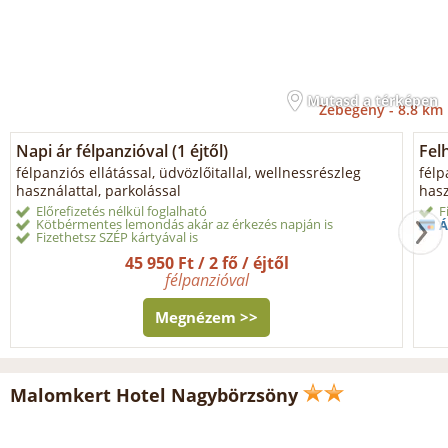
Mutasd a térképen
Zebegény -
8.8 km
Napi ár félpanzióval (1 éjtől)
Fel
félpanziós ellátással, üdvözlőitallal, wellnessrészleg
félp
használattal, parkolással
hasz
Előrefizetés nélkül foglalható
F
Kötbérmentes lemondás akár az érkezés napján is
Á
Fizethetsz SZÉP kártyával is
45 950 Ft / 2 fő / éjtől
félpanzióval
Megnézem >>
Malomkert Hotel Nagybörzsöny