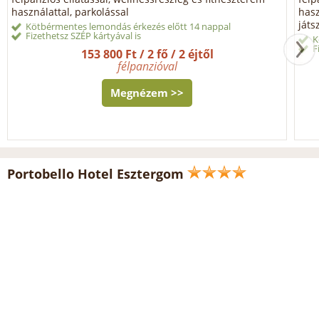
használattal, parkolással
hasz
játs
Kötbérmentes lemondás érkezés előtt 14 nappal
Fizethetsz SZÉP kártyával is
K
F
153 800 Ft / 2 fő / 2 éjtől
félpanzióval
Megnézem >>
Portobello Hotel Esztergom