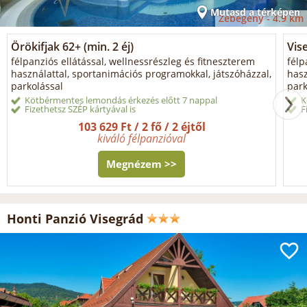
Mutasd a térképen
Zebegény -
4.9 km
Örökifjak 62+ (min. 2 éj)
Vis
félpanziós ellátással, wellnessrészleg és fitneszterem
félp
használattal, sportanimációs programokkal, játszóházzal,
hasz
parkolással
park
Kötbérmentes lemondás érkezés előtt 7 nappal
K
Fizethetsz SZÉP kártyával is
F
103 629 Ft / 2 fő / 2 éjtől
kiváló félpanzióval
Megnézem >>
Honti Panzió Visegrád