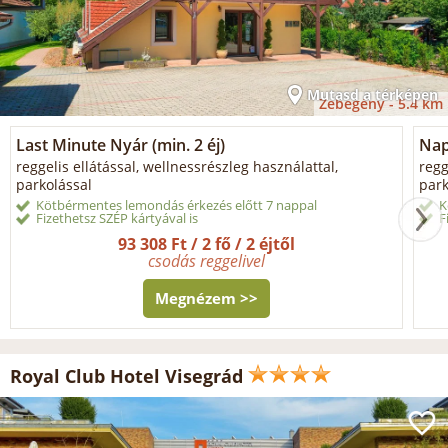
Mutasd a térképen
Zebegény -
5.4 km
Last Minute Nyár (min. 2 éj)
Napi
reggelis ellátással, wellnessrészleg használattal,
regg
parkolással
park
Kötbérmentes lemondás érkezés előtt 7 nappal
K
Fizethetsz SZÉP kártyával is
F
93 308 Ft / 2 fő / 2 éjtől
csodás reggelivel
Megnézem >>
Royal Club Hotel Visegrád