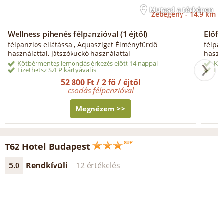
Mutasd a térképen
Zebegény -
14.9 km
Wellness pihenés félpanzióval (1 éjtől)
Előf
félpanziós ellátással, Aquasziget Élményfürdő
félp
használattal, játszókuckó használattal
hasz
Kötbérmentes lemondás érkezés előtt 14 nappal
K
Fizethetsz SZÉP kártyával is
F
52 800 Ft / 2 fő / éjtől
csodás félpanzióval
Megnézem >>
T62 Hotel Budapest
5.0
Rendkívüli
12 értékelés