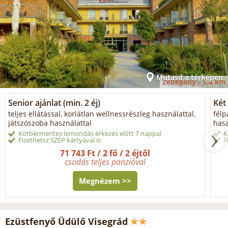
Mutasd a térképen
Zebegény -
5.4 km
Senior ajánlat (min. 2 éj)
Két 
teljes ellátással, korlátlan wellnessrészleg használattal,
félp
játszószoba használattal
hasz
Kötbérmentes lemondás érkezés előtt 7 nappal
K
Fizethetsz SZÉP kártyával is
F
71 743 Ft / 2 fő / 2 éjtől
csodás teljes panzióval
Megnézem >>
Ezüstfenyő Üdülő Visegrád