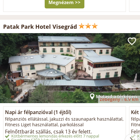
Megnézem >>
Patak Park Hotel Visegrád
Mutasd a térképen
Zebegény -
6.9 km
Napi ár félpanzióval (1 éjtől)
Két 
félpanziós ellátással, jakuzzi és szaunapark használattal,
félp
Fitness Liget használattal, parkolással
Fitn
Felnőttbarát szállás, csak 13 év felett.
Feln
Kötbérmentes lemondás érkezés előtt 7 nappal
K
Fizethetsz SZÉP kártyával is
F