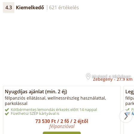
4.3
Kiemelkedő
621 értékelés
Mutasd a térképen
Zebegény -
27.9 km
Nyugdíjas ajánlat (min. 2 éj)
Legj
félpanziós ellátással, wellnessrészleg használattal,
félp
parkolással
park
Kötbérmentes lemondás érkezés előtt 14 nappal
F
Fizethetsz SZÉP kártyával is
Á
73 530 Ft / 2 fő / 2 éjtől
félpanzióval