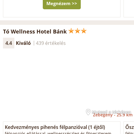
Megnézem >>
Tó Wellness Hotel Bánk
4.4
Kiváló
439 értékelés
Mutasd a térképen
Zebegény -
25.9 km
Kedvezményes pihenés félpanzióval (1 éjtől)
Ősz
félpanziós ellátással, wellnessrészleg és fitneszterem
félp