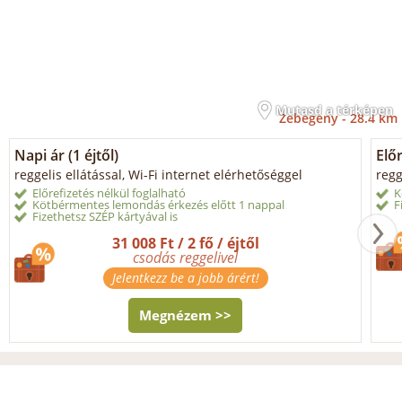
Mutasd a térképen
Zebegény -
28.4 km
Napi ár (1 éjtől)
Elő
reggelis ellátással, Wi-Fi internet elérhetőséggel
regg
Előrefizetés nélkül foglalható
K
Kötbérmentes lemondás érkezés előtt 1 nappal
F
Fizethetsz SZÉP kártyával is
31 008 Ft / 2 fő / éjtől
csodás reggelivel
Jelentkezz be a jobb árért!
Megnézem >>