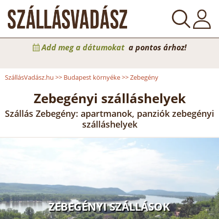
Add meg a dátumokat
a pontos árhoz!
SzállásVadász.hu
>>
Budapest környéke
>>
Zebegény
Zebegényi szálláshelyek
Szállás Zebegény: apartmanok, panziók zebegényi
szálláshelyek
ZEBEGÉNYI SZÁLLÁSOK