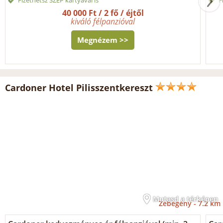
40 000 Ft / 2 fő / éjtől
kiváló félpanzióval
Megnézem >>
Cardoner Hotel Pilisszentkereszt
Mutasd a térképen
Zebegény -
7.2 km