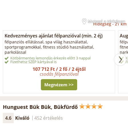
Mutasd a térképen
Hidegség -
21 km
Kedvezményes ajánlat félpanzióval (min. 2 éj)
Aug
félpanziós ellátással, spa világ használattal,
félp
sportprogramokkal, fitness stúdió használattal,
fitn
parkolással
park
Kötbérmentes lemondás érkezés előtt 3 nappal
K
Fizethetsz SZÉP kártyával is
F
107 712 Ft / 2 fő / 2 éjtől
csodás félpanzióval
Megnézem >>
Hunguest Bük Bük, Bükfürdő
4.6
Kiváló
452 értékelés