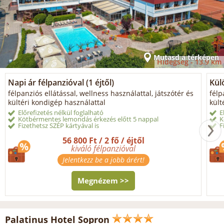
Mutasd a térképen
Hidegség -
13.9 km
Napi ár félpanzióval (1 éjtől)
Kül
félpanziós ellátással, wellness használattal, játszótér és
félp
kültéri kondigép használattal
kült
Előrefizetés nélkül foglalható
E
Kötbérmentes lemondás érkezés előtt 5 nappal
K
Fizethetsz SZÉP kártyával is
F
56 800 Ft / 2 fő / éjtől
kiváló félpanzióval
Jelentkezz be a jobb árért!
Megnézem >>
Palatinus Hotel Sopron