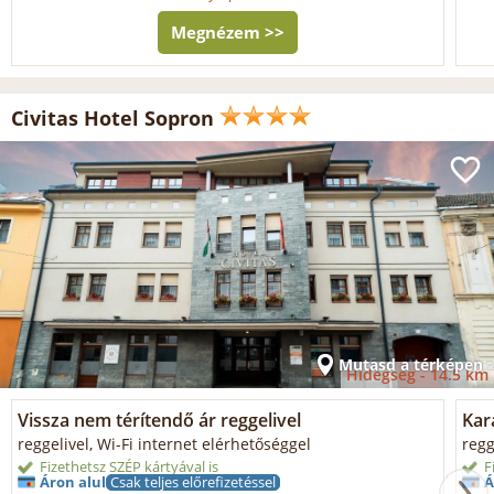
Megnézem >>
Civitas Hotel Sopron
Mutasd a térképen
Hidegség -
14.5 km
Vissza nem térítendő ár reggelivel
Kar
reggelivel, Wi-Fi internet elérhetőséggel
regg
Fizethetsz SZÉP kártyával is
F
Áron alul
Csak teljes előrefizetéssel
Á