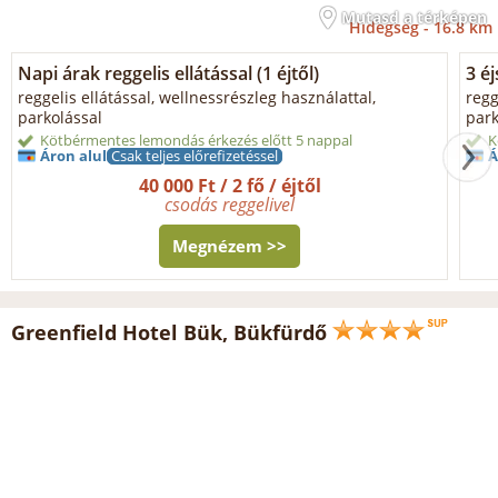
Mutasd a térképen
Hidegség -
16.8 km
Napi árak reggelis ellátással (1 éjtől)
3 éj
reggelis ellátással, wellnessrészleg használattal,
regg
parkolással
park
Kötbérmentes lemondás érkezés előtt 5 nappal
K
Áron alul
Csak teljes előrefizetéssel
Á
40 000 Ft / 2 fő / éjtől
csodás reggelivel
Megnézem >>
Greenfield Hotel Bük, Bükfürdő