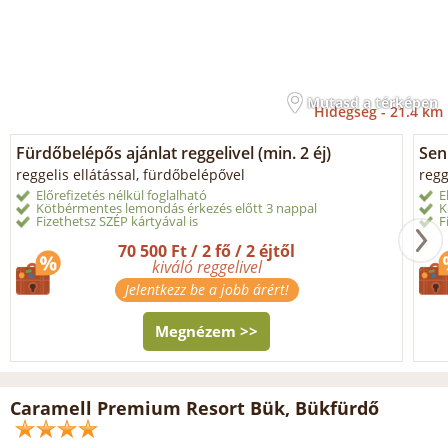
Mutasd a térképen
Hidegség -
21.4 km
Fürdőbelépős ajánlat reggelivel (min. 2 éj)
Sen
reggelis ellátással, fürdőbelépővel
regg
Előrefizetés nélkül foglalható
E
Kötbérmentes lemondás érkezés előtt 3 nappal
K
Fizethetsz SZÉP kártyával is
F
70 500 Ft / 2 fő / 2 éjtől
kiváló reggelivel
Jelentkezz be a jobb árért!
Megnézem >>
Caramell Premium Resort Bük, Bükfürdő