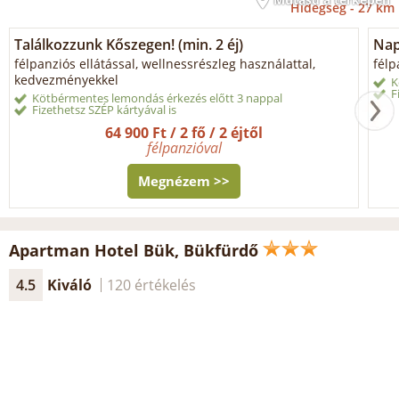
Hidegség -
27 km
Találkozzunk Kőszegen! (min. 2 éj)
Napi
félpanziós ellátással, wellnessrészleg használattal,
félp
kedvezményekkel
K
F
Kötbérmentes lemondás érkezés előtt 3 nappal
Fizethetsz SZÉP kártyával is
64 900 Ft / 2 fő / 2 éjtől
félpanzióval
Megnézem >>
Apartman Hotel Bük, Bükfürdő
4.5
Kiváló
120 értékelés