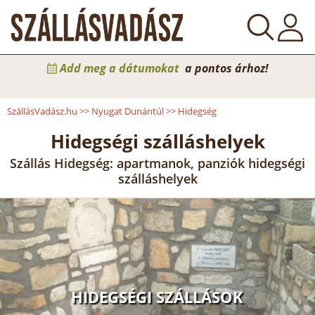
Add meg a dátumokat
a pontos árhoz!
SzállásVadász.hu
>>
Nyugat Dunántúl
>>
Hidegség
Hidegségi szálláshelyek
Szállás Hidegség: apartmanok, panziók hidegségi
szálláshelyek
HIDEGSÉGI SZÁLLÁSOK