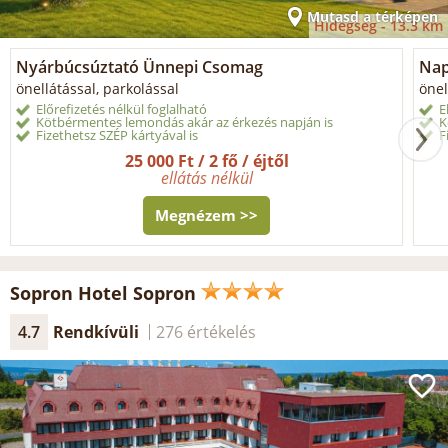
Mutasd a térképen
Hidegség -
13.3 km
Nyárbúcsúztató Ünnepi Csomag
Napi
önellátással, parkolással
önel
Előrefizetés nélkül foglalható
E
Kötbérmentes lemondás akár az érkezés napján is
K
Fizethetsz SZÉP kártyával is
F
25 000 Ft / 2 fő / éjtől
ellátás nélkül
Megnézem >>
Sopron Hotel Sopron
4.7
Rendkívüli
276 értékelés