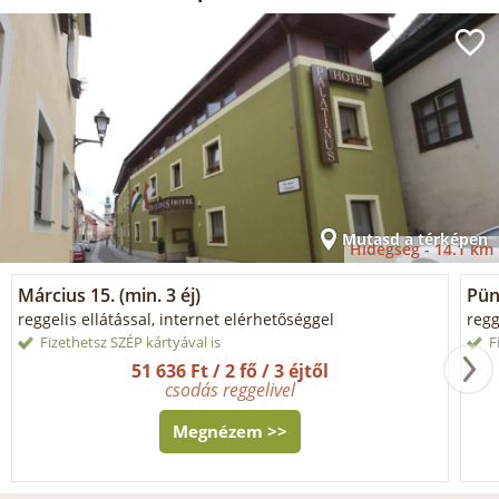
Mutasd a térképen
Hidegség -
14.1 km
Március 15. (min. 3 éj)
Pün
reggelis ellátással, internet elérhetőséggel
regg
Fizethetsz SZÉP kártyával is
F
51 636 Ft / 2 fő / 3 éjtől
csodás reggelivel
Megnézem >>