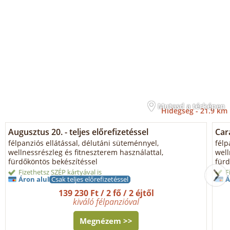
Mutasd a térképen
Hidegség -
21.9 km
Augusztus 20. - teljes előrefizetéssel
Car
félpanziós ellátással, délutáni süteménnyel,
félp
wellnessrészleg és fitneszterem használattal,
well
fürdőköntös bekészítéssel
fürd
Fizethetsz SZÉP kártyával is
F
Áron alul
Csak teljes előrefizetéssel
Á
139 230 Ft / 2 fő / 2 éjtől
kiváló félpanzióval
Megnézem >>