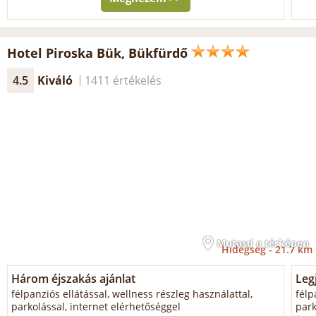
Hotel Piroska Bük, Bükfürdő
4.5
Kiváló
1411 értékelés
Mutasd a térképen
Hidegség -
21.7 km
Három éjszakás ajánlat
Legj
félpanziós ellátással, wellness részleg használattal,
félp
parkolással, internet elérhetőséggel
park