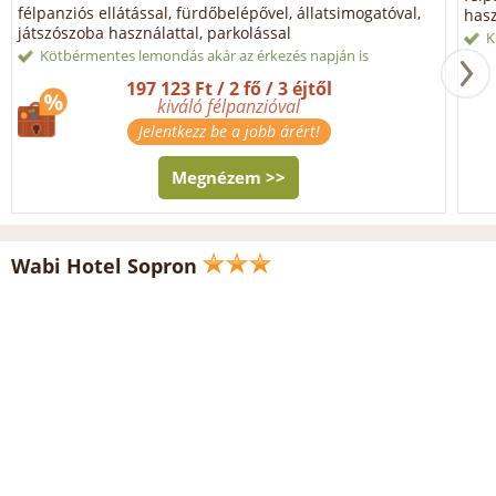
félpanziós ellátással, fürdőbelépővel, állatsimogatóval,
hasz
játszószoba használattal, parkolással
K
Kötbérmentes lemondás akár az érkezés napján is
197 123 Ft / 2 fő / 3 éjtől
kiváló félpanzióval
Jelentkezz be a jobb árért!
Megnézem >>
Wabi Hotel Sopron