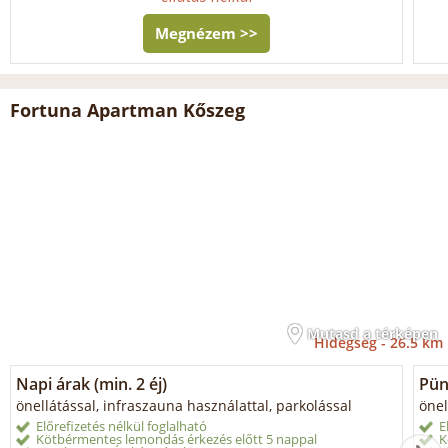
Megnézem >>
Fortuna Apartman Kőszeg
Mutasd a térképen
Hidegség -
26.5 km
Napi árak (min. 2 éj)
Pün
önellátással, infraszauna használattal, parkolással
önel
Előrefizetés nélkül foglalható
E
Kötbérmentes lemondás érkezés előtt 5 nappal
K