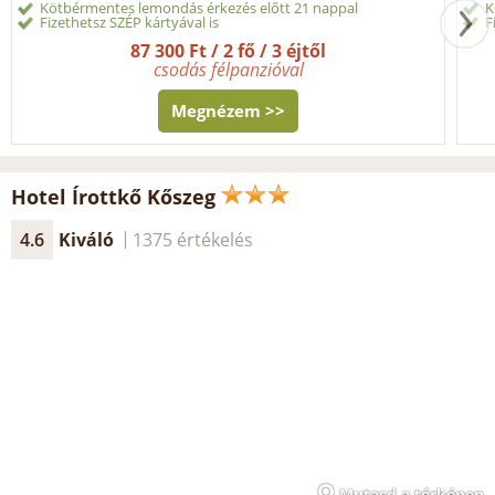
Kötbérmentes lemondás érkezés előtt 21 nappal
K
Fizethetsz SZÉP kártyával is
F
87 300 Ft / 2 fő / 3 éjtől
csodás félpanzióval
Megnézem >>
Hotel Írottkő Kőszeg
4.6
Kiváló
1375 értékelés
Mutasd a térképen