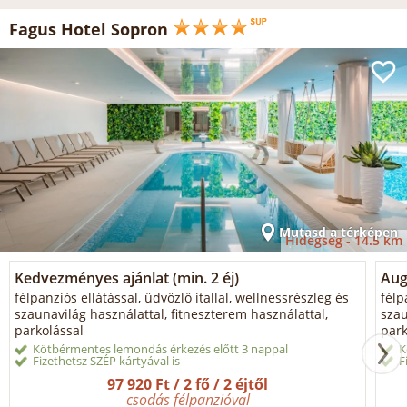
Fagus Hotel Sopron
Mutasd a térképen
Hidegség -
14.5 km
Kedvezményes ajánlat (min. 2 éj)
Aug
félpanziós ellátással, üdvözlő itallal, wellnessrészleg és
félp
szaunavilág használattal, fitneszterem használattal,
szau
parkolással
park
Kötbérmentes lemondás érkezés előtt 3 nappal
K
Fizethetsz SZÉP kártyával is
F
97 920 Ft / 2 fő / 2 éjtől
csodás félpanzióval