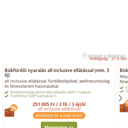
Mutasd a térképen
Hidegség -
21.5 km
Bükfürdői nyaralás all inclusive ellátással (min. 3
Bük
éj)
félp
all inclusive ellátással, fürdőbelépővel, wellnessrészleg
fitn
és fitneszterem használattal
K
F
Kötbérmentes lemondás érkezés előtt 7 nappal
Fizethetsz SZÉP kártyával is
251 005 Ft / 2 fő / 3 éjtől
all inclusive ellátással
Jelentkezz be a jobb árért!
Megnézem >>