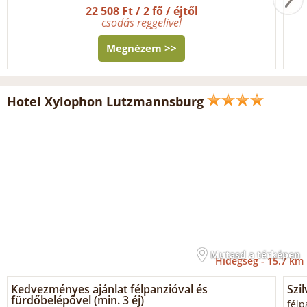
22 508 Ft / 2 fő / éjtől
csodás reggelivel
Megnézem >>
Hotel Xylophon Lutzmannsburg
Mutasd a térképen
Hidegség -
15.7 km
Kedvezményes ajánlat félpanzióval és
Szil
fürdőbelépővel (min. 3 éj)
félp