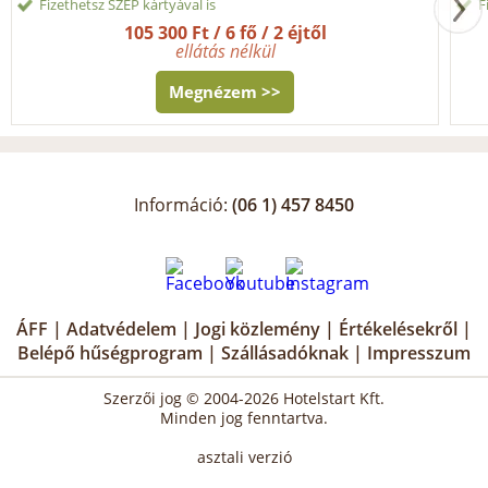
Fizethetsz SZÉP kártyával is
F
105 300 Ft / 6 fő / 2 éjtől
ellátás nélkül
Megnézem >>
Információ:
(06 1) 457 8450
ÁFF
|
Adatvédelem
|
Jogi közlemény
|
Értékelésekről
|
Belépő hűségprogram
|
Szállásadóknak
|
Impresszum
Szerzői jog © 2004-2026 Hotelstart Kft.
Minden jog fenntartva.
asztali verzió