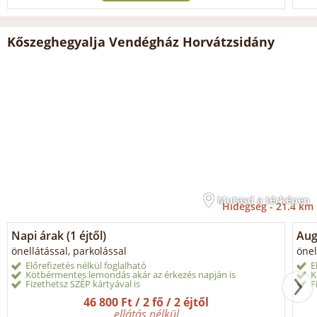
Kőszeghegyalja Vendégház Horvátzsidány
Mutasd a térképen
Hidegség -
21.4 km
Napi árak (1 éjtől)
Aug
önellátással, parkolással
önel
Előrefizetés nélkül foglalható
E
Kötbérmentes lemondás akár az érkezés napján is
K
Fizethetsz SZÉP kártyával is
F
46 800 Ft / 2 fő / 2 éjtől
ellátás nélkül