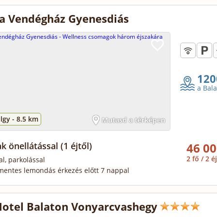
a Vendégház Gyenesdiás
120
a Bal
lgy -
8.5 km
Mutasd a térképen
ak önellátással
(1 éjtől)
46 00
2 fő / 2 é
al, parkolással
mentes lemondás érkezés előtt 7 nappal
Hotel Balaton Vonyarcvashegy