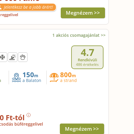
Jelentkezz be a jobb árért!
Megnézem >>
reggelivel
1 akciós csomagajánlat >>
4.7
Rendkívüli
486 értékelés
150
800
m
m
a
a Balaton
a strand
0 Ft-tól
csodás büféreggelivel
Megnézem >>