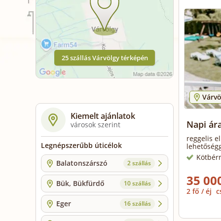
25 szállás Várvölgy térképén
Várvö
Kiemelt ajánlatok
Napi ár
városok szerint
reggelis e
Legnépszerűbb úticélok
lehetőségg
Kötbér
Balatonszárszó
2 szállás
35 000
Bük, Bükfürdő
10 szállás
2 fő / éj
c
Eger
16 szállás