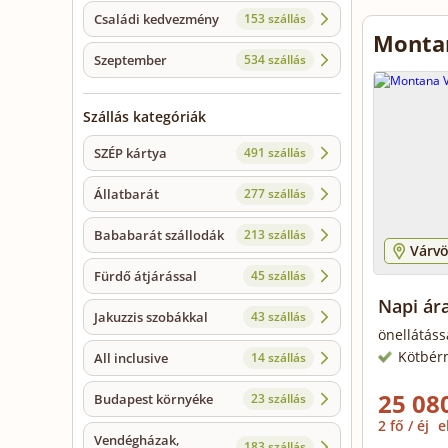
Családi kedvezmény
153 szállás
Montan
Szeptember
534 szállás
Szállás kategóriák
SZÉP kártya
491 szállás
Állatbarát
277 szállás
Bababarát szállodák
213 szállás
Várvö
Fürdő átjárással
45 szállás
Napi ár
Jakuzzis szobákkal
43 szállás
önellátáss
Kötbér
All inclusive
14 szállás
25 080
Budapest környéke
23 szállás
2 fő / éj
e
Vendégházak,
183 szállás