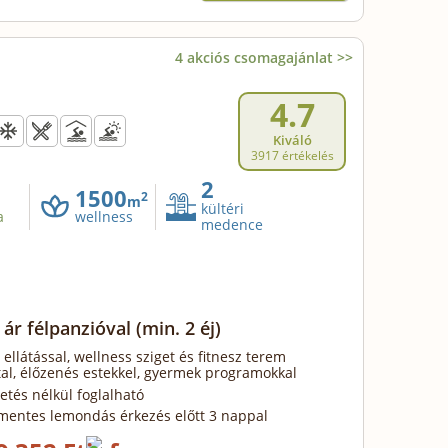
4 akciós csomagajánlat >>
4.7
Kiváló
3917 értékelés
2
1500
2
m
kültéri
a
wellness
medence
 ár félpanzióval
(min. 2 éj)
 ellátással, wellness sziget és fitnesz terem
al, élőzenés estekkel, gyermek programokkal
zetés nélkül foglalható
mentes lemondás érkezés előtt 3 nappal