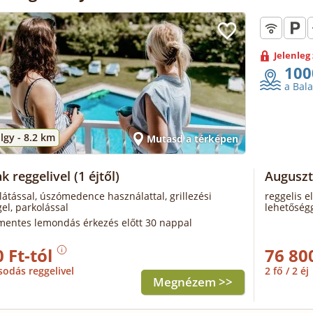
Jelenleg
100
a Bal
lgy -
8.2 km
Mutasd a térképen
ak reggelivel
(1 éjtől)
Auguszt
llátással, úszómedence használattal, grillezési
reggelis e
el, parkolással
lehetőségg
mentes lemondás érkezés előtt 30 nappal
 Ft-tól
76 80
sodás reggelivel
2 fő / 2 éj
Megnézem >>