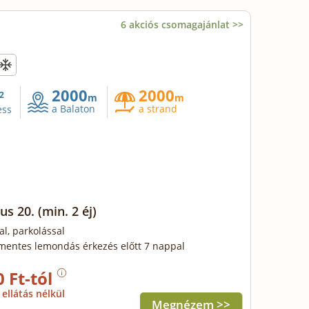
6 akciós csomagajánlat >>
2000
2000
2
m
m
a Balaton
a strand
ess
us 20.
(min. 2 éj)
al, parkolással
mentes lemondás érkezés előtt 7 nappal
0 Ft-tól
ellátás nélkül
Megnézem >>