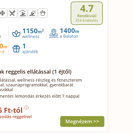
4.7
Rendkívüli
354 értékelés
1400
1150
2
m
m
a
a Balaton
wellness
0
1
m
and
ajándék
k reggelis ellátással
(1 éjtől)
llátással, wellness-részleg és fitneszterem
tal, szaunaprogramokkal, gyerekbarát
ásokkal
mentes lemondás érkezés előtt 7 nappal
6 Ft-tól
sodás reggelivel
Megnézem >>