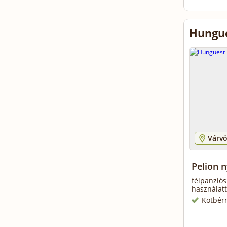
Hungue
Várvö
Pelion 
félpanziós
használatt
Kötbér