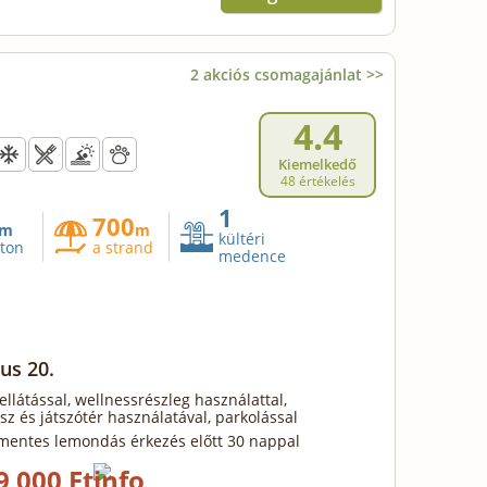
2 akciós csomagajánlat >>
4.4
Kiemelkedő
48 értékelés
1
700
m
m
kültéri
aton
a strand
medence
us 20.
 ellátással, wellnessrészleg használattal,
isz és játszótér használatával, parkolással
mentes lemondás érkezés előtt 30 nappal
9 000 Ft