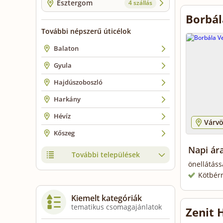
Esztergom
4 szállás
Borbál
További népszerű úticélok
Balaton
Gyula
Hajdúszoboszló
Harkány
Hévíz
Várvö
Kőszeg
Napi ár
További települések
önellátáss
Kötbér
Kiemelt kategóriák
tematikus csomagajánlatok
Zenit 