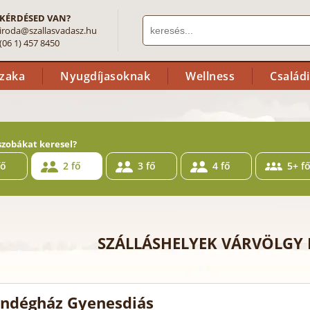
KÉRDÉSED VAN?
iroda@szallasvadasz.hu
(06 1) 457 8450
szaka
Nyugdíjasoknak
Wellness
Család
szobákat keresel?
fő
2 fő
3 fő
4 fő
5+ f
SZÁLLÁSHELYEK VÁRVÖLGY
ndégház Gyenesdiás