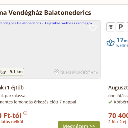
a Vendégház Balatonederics
17
m
welln
lgy -
9.1 km
Mutasd a térképen
ak
(1 éjtől)
Auguszt
al, parkolással
önellátáss
mentes lemondás érkezés előtt 7 nappal
Kötbér
 Ft-tól
70 40
llátás nélkül
2 fő / 2 éj
Megnézem >>