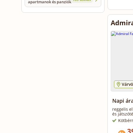
apartmanok és panziók
Admira
Várvö
Napi ára
reggelis e
és játszót
Kötbér
3