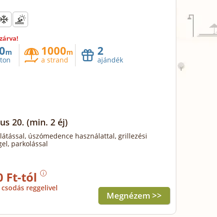
 zárva!
0
1000
2
m
m
aton
a strand
ajándék
us 20.
(min. 2 éj)
llátással, úszómedence használattal, grillezési
el, parkolással
0 Ft-tól
csodás reggelivel
Megnézem >>