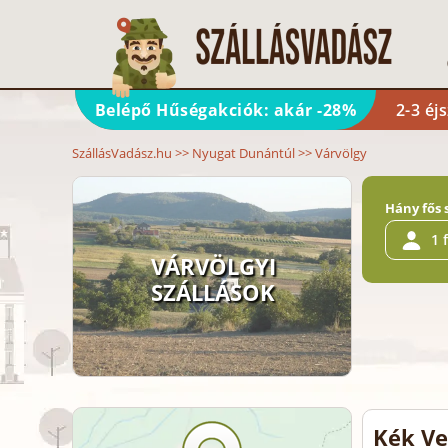
Belépő Hűségakciók: akár -28%
2-3 éj
SzállásVadász.hu
>>
Nyugat Dunántúl
>>
Várvölgy
Hány fős 
1 
VÁRVÖLGYI
SZÁLLÁSOK
Kék Ve