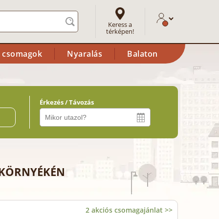
Keress a
térképen!
i csomagok
Nyaralás
Balaton
Érkezés / Távozás
ő
 KÖRNYÉKÉN
2 akciós csomagajánlat >>