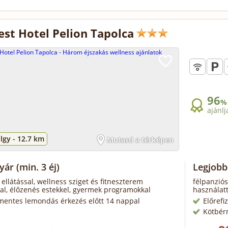
st Hotel Pelion Tapolca
96
%
ajánlj
lgy -
12.7 km
Mutasd a térképen
nyár
(min. 3 éj)
Legjobb
 ellátással, wellness sziget és fitneszterem
félpanziós
al, élőzenés estekkel, gyermek programokkal
használatt
mentes lemondás érkezés előtt 14 nappal
Előrefi
Kötbér