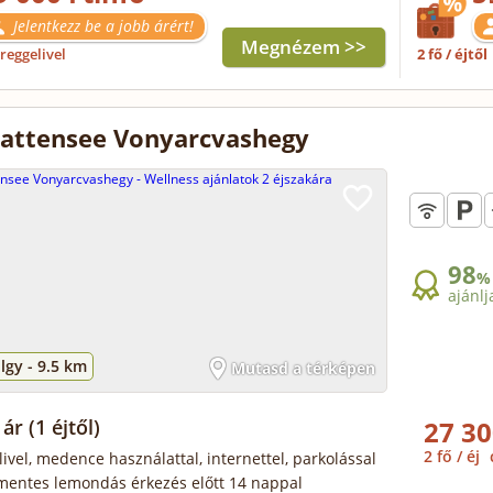
Jelentkezz be a jobb árért!
Megnézem >>
reggelivel
2 fő / éjtől
Plattensee Vonyarcvashegy
98
%
ajánlj
lgy -
9.5 km
Mutasd a térképen
 ár
(1 éjtől)
27 30
2 fő / éj
ivel, medence használattal, internettel, parkolással
mentes lemondás érkezés előtt 14 nappal