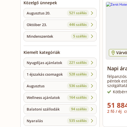
Közelgő ünnepek
Augusztus 20.
521 szállás
Október 23.
446 szállás
Mindenszentek
5 szállás
Kiemelt kategóriák
Várvö
Nyugdíjas ajánlatok
221 szállás
Napi ára
1 éjszakás csomagok
528 szállás
félpanziós
péntek es
szolgáltat
Augusztus
536 szállás
Kötbér
Wellness ajánlatok
164 szállás
51 884
Balatoni szállodák
94 szállás
2 fő / éj
c
Nyaralás
535 szállás