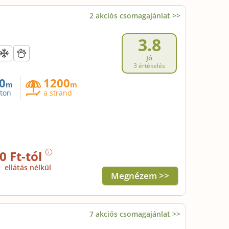
2 akciós csomagajánlat >>
3.8
Jó
3 értékelés
0
1200
m
m
aton
a strand
0 Ft-tól
j
ellátás nélkül
Megnézem >>
7 akciós csomagajánlat >>