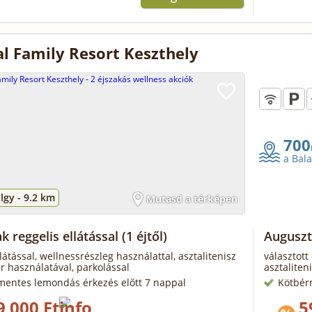
l Family Resort Keszthely
700
a Bal
lgy -
9.2 km
Mutasd a térképen
k reggelis ellátással
(1 éjtől)
Auguszt
llátással, wellnessrészleg használattal, asztalitenisz
választott
ér használatával, parkolással
asztaliten
mentes lemondás érkezés előtt 7 nappal
Kötbér
9 000 Ft
5