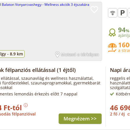
94
%
ajánlj
160
a str
lgy -
8.9 km
Mutasd a térképen
k félpanziós ellátással
(1 éjtől)
Napi ára
 ellátással, szaunavilág és wellness használattal,
reggelis e
ti fürdőestekkel, szaunaprogramokkal, gyermekbarát
használat
ásokkal
szolgáltat
mentes lemondás érkezés előtt 7 nappal
Kötbér
 Ft-tól
46 69
sodás félpanzióval
2 fő / éj
c
Megnézem >>