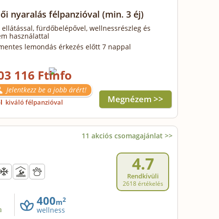
ői nyaralás félpanzióval
(min. 3 éj)
 ellátással, fürdőbelépővel, wellnessrészleg és
em használattal
mentes lemondás érkezés előtt 7 nappal
03 116 Ft
Jelentkezz be a jobb árért!
Megnézem >>
ől
kiváló félpanzióval
11 akciós csomagajánlat >>
4.7
Rendkívüli
2618 értékelés
400
2
m
a
wellness