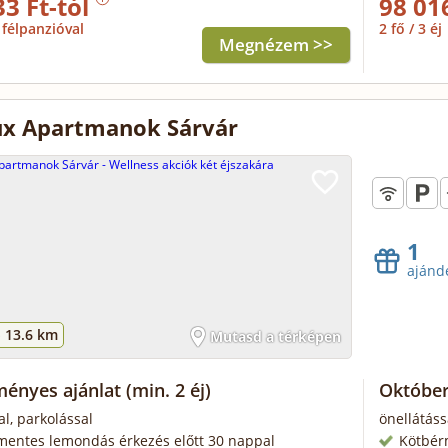
33 Ft-tól
98 01
félpanzióval
2 fő / 3 éj
Megnézem >>
ux Apartmanok Sárvár
1
ajánd
-
13.6 km
Mutasd a térképen
ényes ajánlat
(min. 2 éj)
Október
al, parkolással
önellátáss
mentes lemondás érkezés előtt 30 nappal
Kötbér