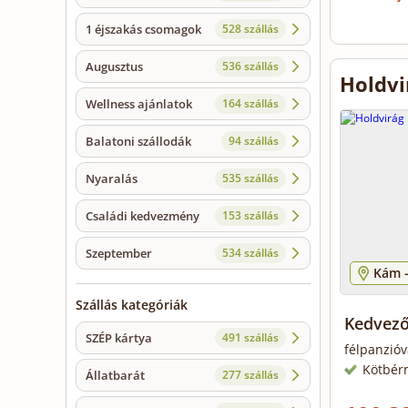
1 éjszakás csomagok
528 szállás
Augusztus
536 szállás
Holdvi
Wellness ajánlatok
164 szállás
Balatoni szállodák
94 szállás
Nyaralás
535 szállás
Családi kedvezmény
153 szállás
Szeptember
534 szállás
Kám 
Szállás kategóriák
Kedvező
SZÉP kártya
491 szállás
félpanzióv
Kötbér
Állatbarát
277 szállás