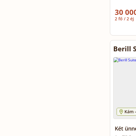
30 000
2 fő / 2 éj
Berill 
Kám 
Két ünn