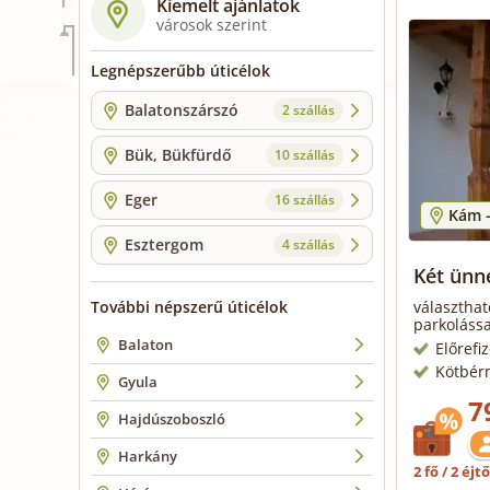
Kiemelt ajánlatok
városok szerint
Legnépszerűbb úticélok
Balatonszárszó
2 szállás
Bük, Bükfürdő
10 szállás
Eger
16 szállás
Kám 
Esztergom
4 szállás
Két ünn
További népszerű úticélok
választhat
parkolássa
Balaton
Előrefi
Kötbér
Gyula
7
Hajdúszoboszló
Harkány
2 fő / 2 éjt