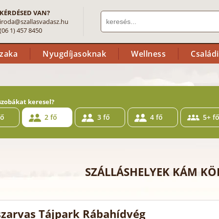
KÉRDÉSED VAN?
iroda@szallasvadasz.hu
(06 1) 457 8450
szaka
Nyugdíjasoknak
Wellness
Család
szobákat keresel?
fő
2 fő
3 fő
4 fő
5+ f
SZÁLLÁSHELYEK KÁM K
zarvas Tájpark Rábahídvég