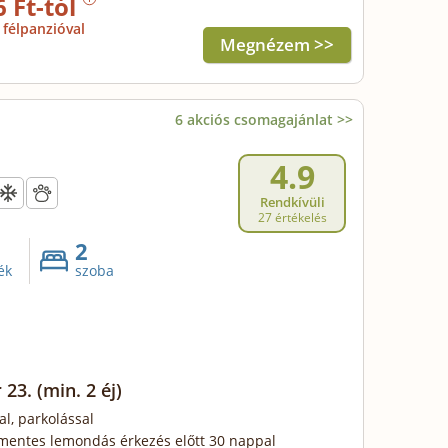
6 Ft-tól
félpanzióval
Megnézem >>
6 akciós csomagajánlat >>
4.9
Rendkívüli
27 értékelés
2
ék
szoba
 23.
(min. 2 éj)
al, parkolással
mentes lemondás érkezés előtt 30 nappal