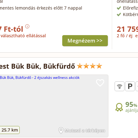
al
önellátáss
mentes lemondás érkezés előtt 7 nappal
Előrefi
Kötbér
 Ft-tól
21 75
választható ellátással
2 fő / éj
e
Megnézem >>
st Bük Bük, Bükfürdő
95
%
ajánlj
-
25.7 km
Mutasd a térképen