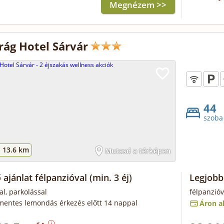
Megnézem >>
rág Hotel Sárvár
44
szoba
-
13.6 km
Mutasd a térképen
 ajánlat félpanzióval
(min. 3 éj)
Legjobb
al, parkolással
félpanzióv
mentes lemondás érkezés előtt 14 nappal
Áron al