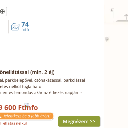
74
fotó
 önellátással
(min. 2 éj)
al, parkbelépővel, csónakázással, parkolással
zetés nélkül foglalható
mentes lemondás akár az érkezés napján is
9 600 Ft
Jelentkezz be a jobb árért!
Megnézem >>
ől
ellátás nélkül