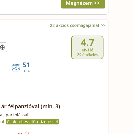
Megnézem >>
22 akciós csomagajánlat >>
4.7
Kiváló
29 értékelés
51
fotó
 ár félpanzióval
(min. 3)
al, parkolással
ul
Csak teljes előrefizetéssel