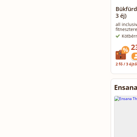
Bükfürdő
3 éj)
all inclus
fitneszter
Kötbér
2
2 fő / 3 éjt
Ensana