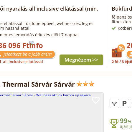
i nyaralás all inclusive ellátással
(min.
Bükfürd
félpanziós
fitneszter
ive ellátással, fürdőbelépővel, wellnessrészleg és
em használattal
Kötbér
mentes lemondás érkezés előtt 7 nappal
36 096 Ft
2
Jelentkezz be a jobb árért!
Megnézem >>
ől
all inclusive ellátással
2 fő / 3 éjt
 Thermal Sárvár Sárvár
99
%
ajánlj