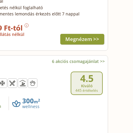
al
zetés nélkül foglalható
mentes lemondás érkezés előtt 7 nappal
9 Ft-tól
llátás nélkül
Megnézem >>
6 akciós csomagajánlat >>
4.5
Kiváló
445 értékelés
300
2
m
a
wellness