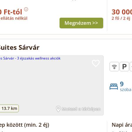
 Ft-tól
30 00
ellátás nélkül
2 fő / 2 éj
Megnézem >>
Suites Sárvár
9
szoba
-
13.7 km
Mutasd a térképen
ep között
(min. 2 éj)
Napi ár