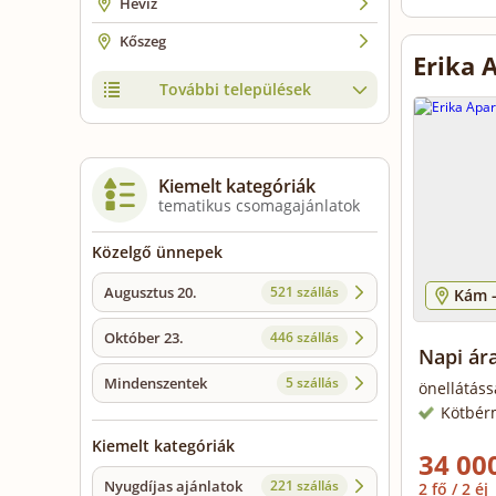
Hévíz
Kőszeg
Erika 
További települések
Kiemelt kategóriák
tematikus csomagajánlatok
Közelgő ünnepek
Augusztus 20.
521 szállás
Kám 
Október 23.
446 szállás
Napi ár
Mindenszentek
5 szállás
önellátáss
Kötbér
Kiemelt kategóriák
34 000
Nyugdíjas ajánlatok
221 szállás
2 fő / 2 éj