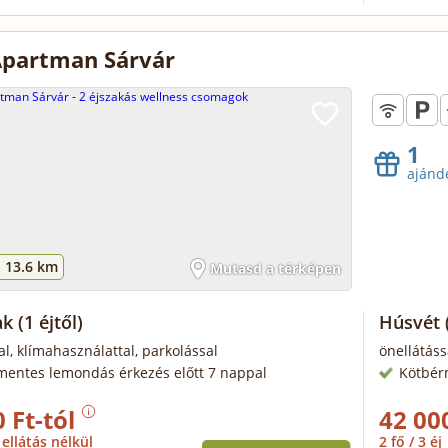
Apartman Sárvár
1
ajánd
-
13.6 km
Mutasd a térképen
ak
(1 éjtől)
Húsvét
al, klímahasználattal, parkolással
önellátáss
mentes lemondás érkezés előtt 7 nappal
Kötbér
 Ft-tól
42 00
ellátás nélkül
2 fő / 3 éj