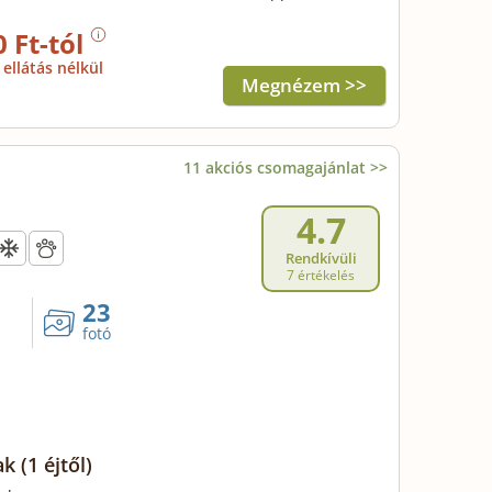
0 Ft-tól
ellátás nélkül
Megnézem >>
11 akciós csomagajánlat >>
4.7
Rendkívüli
7 értékelés
23
fotó
ak
(1 éjtől)