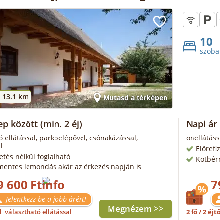
10
szoba
-
13.1 km
Mutasd a térképen
ep között
(min. 2 éj)
Napi ár
ó ellátással, parkbelépővel, csónakázással,
önellátáss
l
Előrefi
zetés nélkül foglalható
Kötbér
mentes lemondás akár az érkezés napján is
9 600 Ft
7
Jelentkezz be a jobb árért!
Megnézem >>
ől
választható ellátással
2 fő / 2 éjt