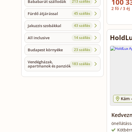
100 3
Bababarát szállodák
213 szállás
2 fő / 3 éj
Fürdő átjárással
45 szállás
Jakuzzis szobákkal
43 szállás
HoldL
All inclusive
14 szállás
Budapest környéke
23 szállás
Vendégházak,
183 szállás
apartmanok és panziók
Kám 
Kedvezm
önellátáss
Kötbér