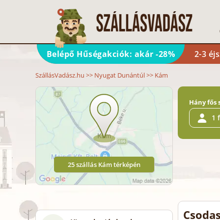
Belépő Hűségakciók: akár -28%
2-3 éj
SzállásVadász.hu
>>
Nyugat Dunántúl
>>
Kám
Hány fős 
1 
25 szállás Kám térképén
Csodas