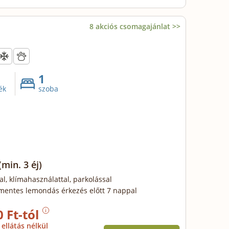
8 akciós csomagajánlat >>
1
ék
szoba
(min. 3 éj)
al, klímahasználattal, parkolással
mentes lemondás érkezés előtt 7 nappal
0 Ft-tól
ellátás nélkül