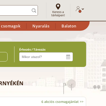
Keress a
térképen!
i csomagok
Nyaralás
Balaton
Érkezés / Távozás
ő
ÖRNYÉKÉN
6 akciós csomagajánlat >>