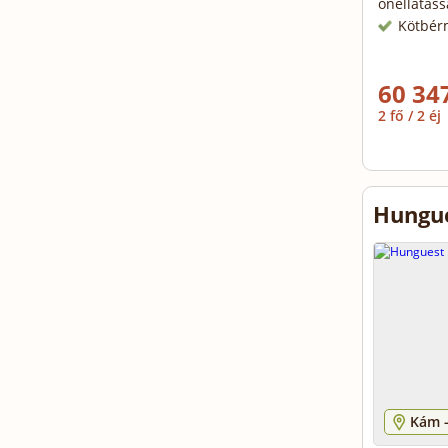
önellátáss
Kötbér
60 347
2 fő / 2 éj
Hungue
Kám 