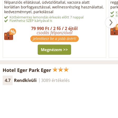
félpanziós ellátással, üdvözlőitallal, vacsora alatt
regg
korlátlan borfogyasztással, wellnessrészleg használattal,
park
kedvezménnyel, parkolással
K
F
Kötbérmentes lemondás érkezés előtt 7 nappal
Fizethetsz SZÉP kártyával is
79 990 Ft / 2 fő / 2 éjtől
csodás félpanzióval
Jelentkezz be a jobb árért!
Megnézem >>
Hotel Eger Park Eger
4.7
Rendkívüli
3089 értékelés