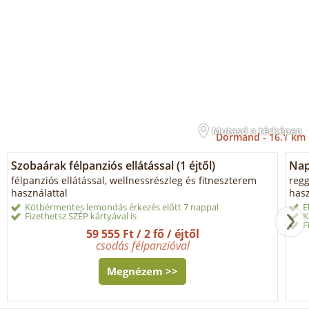
Mutasd a térképen
Dormánd -
16.1 km
Szobaárak félpanziós ellátással (1 éjtől)
Napi
félpanziós ellátással, wellnessrészleg és fitneszterem
regg
használattal
hasz
Kötbérmentes lemondás érkezés előtt 7 nappal
E
Fizethetsz SZÉP kártyával is
K
F
59 555 Ft / 2 fő / éjtől
csodás félpanzióval
Megnézem >>