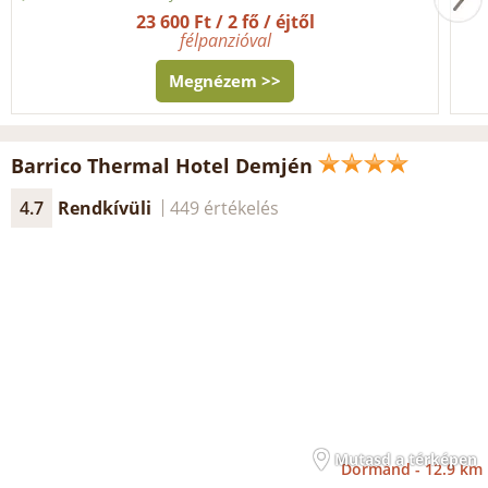
23 600 Ft / 2 fő / éjtől
félpanzióval
Megnézem >>
Barrico Thermal Hotel Demjén
4.7
Rendkívüli
449 értékelés
Mutasd a térképen
Dormánd -
12.9 km