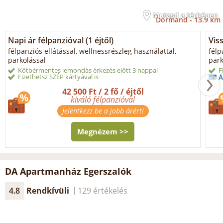
Mutasd a térképen
Dormánd -
13.9 km
Napi ár félpanzióval (1 éjtől)
Vis
félpanziós ellátással, wellnessrészleg használattal,
félp
parkolással
park
Kötbérmentes lemondás érkezés előtt 3 nappal
F
Fizethetsz SZÉP kártyával is
Á
42 500 Ft / 2 fő / éjtől
kiváló félpanzióval
Jelentkezz be a jobb árért!
Megnézem >>
DA Apartmanház Egerszalók
4.8
Rendkívüli
129 értékelés