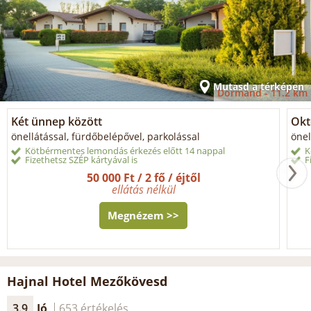
Mutasd a térképen
Dormánd -
11.2 km
Két ünnep között
Okt
önellátással, fürdőbelépővel, parkolással
önel
Kötbérmentes lemondás érkezés előtt 14 nappal
K
Fizethetsz SZÉP kártyával is
F
50 000 Ft / 2 fő / éjtől
ellátás nélkül
Megnézem >>
Hajnal Hotel Mezőkövesd
3.9
Jó
653 értékelés