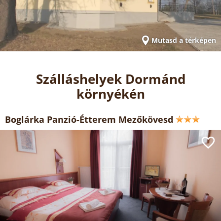
Mutasd a térképen
Szálláshelyek Dormánd
környékén
Boglárka Panzió-Étterem Mezőkövesd