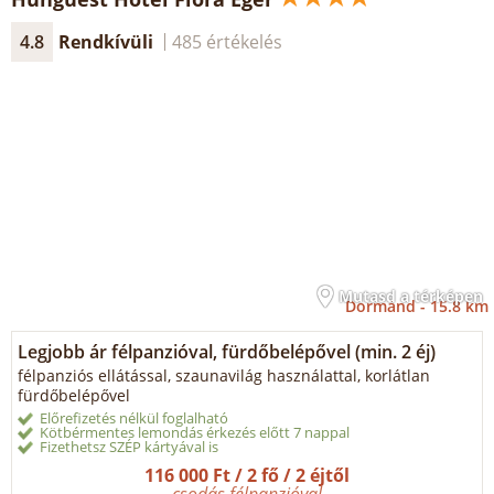
4.8
Rendkívüli
485 értékelés
Mutasd a térképen
Dormánd -
15.8 km
Legjobb ár félpanzióval, fürdőbelépővel (min. 2 éj)
félpanziós ellátással, szaunavilág használattal, korlátlan
fürdőbelépővel
Előrefizetés nélkül foglalható
Kötbérmentes lemondás érkezés előtt 7 nappal
Fizethetsz SZÉP kártyával is
116 000 Ft / 2 fő / 2 éjtől
csodás félpanzióval