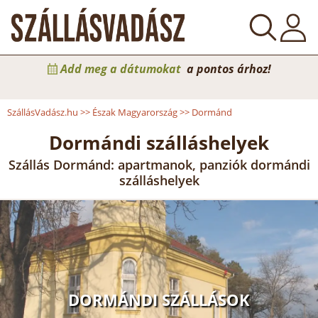
Add meg a dátumokat
a pontos árhoz!
SzállásVadász.hu
>>
Észak Magyarország
>>
Dormánd
Dormándi szálláshelyek
Szállás Dormánd: apartmanok, panziók dormándi
szálláshelyek
DORMÁNDI SZÁLLÁSOK