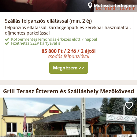
Mutasd a térképen
Dormánd -
10.9 km
Szállás félpanziós ellátással (min. 2 éj)
félpanziós ellátással, kardiogéppark és kerékpár használattal,
díjmentes parkolással
Kötbérmentes lemondás érkezés előtt 7 nappal
Fizethetsz SZÉP kártyával is
85 800 Ft / 2 fő / 2 éjtől
csodás félpanzióval
Megnézem >>
Grill Terasz Étterem és Szálláshely Mezőkövesd