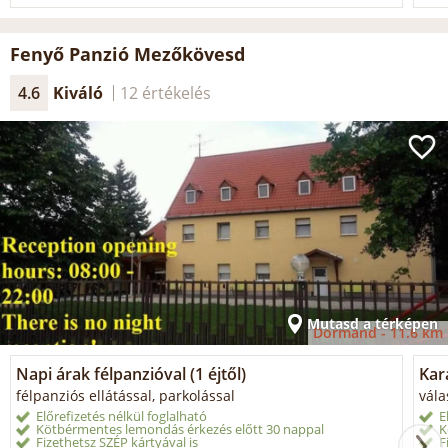
Fenyő Panzió Mezőkövesd
4.6
Kiváló
12 értékelés
Mutasd a térképen
Dormánd -
11.6 km
Napi árak félpanzióval (1 éjtől)
Kar
félpanziós ellátással, parkolással
vála
Előrefizetés nélkül foglalható
E
Kötbérmentes lemondás érkezés előtt 30 nappal
K
Fizethetsz SZÉP kártyával is
F