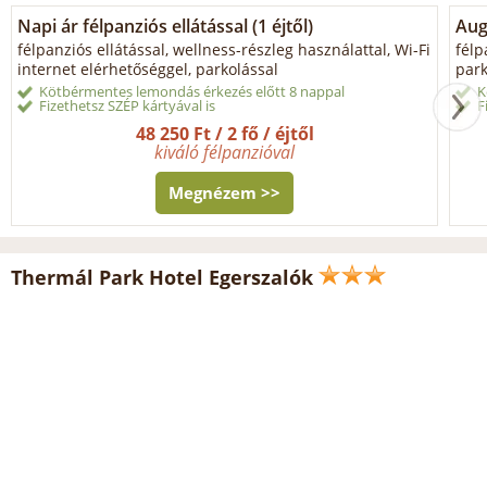
Napi ár félpanziós ellátással (1 éjtől)
Aug
félpanziós ellátással, wellness-részleg használattal, Wi-Fi
félp
internet elérhetőséggel, parkolással
park
Kötbérmentes lemondás érkezés előtt 8 nappal
K
Fizethetsz SZÉP kártyával is
F
48 250 Ft / 2 fő / éjtől
kiváló félpanzióval
Megnézem >>
Thermál Park Hotel Egerszalók