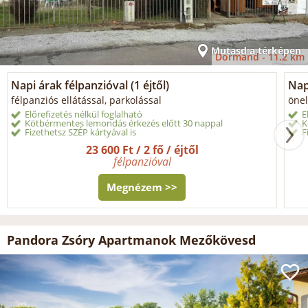
Mutasd a térképen
Dormánd -
11.2 km
Napi árak félpanzióval (1 éjtől)
Napi
félpanziós ellátással, parkolással
önel
Előrefizetés nélkül foglalható
E
Kötbérmentes lemondás érkezés előtt 30 nappal
K
Fizethetsz SZÉP kártyával is
F
23 600 Ft / 2 fő / éjtől
félpanzióval
Megnézem >>
Pandora Zsóry Apartmanok Mezőkövesd