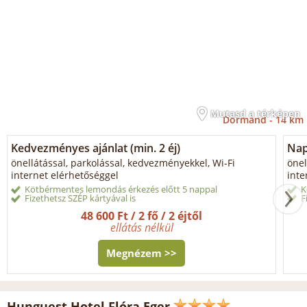
Mutasd a térképen
Dormánd -
14 km
Kedvezményes ajánlat (min. 2 éj)
Napi
önellátással, parkolással, kedvezményekkel, Wi-Fi
önel
internet elérhetőséggel
inte
Kötbérmentes lemondás érkezés előtt 5 nappal
K
Fizethetsz SZÉP kártyával is
F
48 600 Ft / 2 fő / 2 éjtől
ellátás nélkül
Megnézem >>
Hunguest Hotel Flóra Eger