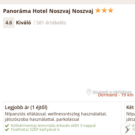
Panoráma Hotel Noszvaj Noszvaj
4.6
Kiváló
581 értékelés
Mutasd a térképen
Dormánd -
19 km
Legjobb ár (1 éjtől)
Két
félpanziós ellátással, wellnessrészleg használattal,
félp
játszószoba használattal, parkolással
játs
Kötbérmentes lemondás érkezés előtt 3 nappal
K
Fizethetsz SZÉP kártyával is
F