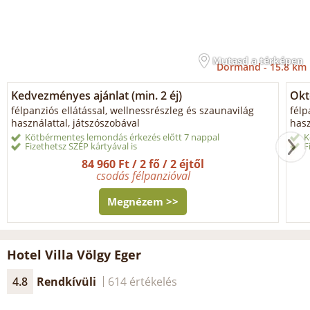
Mutasd a térképen
Dormánd -
15.8 km
Kedvezményes ajánlat (min. 2 éj)
Okt
félpanziós ellátással, wellnessrészleg és szaunavilág
félp
használattal, játszószobával
hasz
Kötbérmentes lemondás érkezés előtt 7 nappal
K
Fizethetsz SZÉP kártyával is
F
84 960 Ft / 2 fő / 2 éjtől
csodás félpanzióval
Megnézem >>
Hotel Villa Völgy Eger
4.8
Rendkívüli
614 értékelés