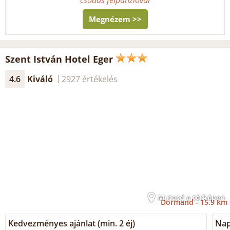
Megnézem >>
Szent István Hotel Eger
4.6
Kiváló
2927 értékelés
Mutasd a térképen
Dormánd -
15.9 km
Kedvezményes ajánlat (min. 2 éj)
Napi