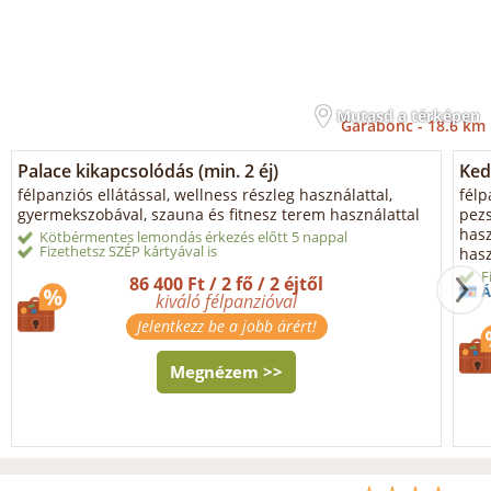
Mutasd a térképen
Garabonc -
18.6 km
Palace kikapcsolódás (min. 2 éj)
Ked
félpanziós ellátással, wellness részleg használattal,
félp
gyermekszobával, szauna és fitnesz terem használattal
pezs
hasz
Kötbérmentes lemondás érkezés előtt 5 nappal
Fizethetsz SZÉP kártyával is
hasz
F
86 400 Ft / 2 fő / 2 éjtől
Á
kiváló félpanzióval
Jelentkezz be a jobb árért!
Megnézem >>