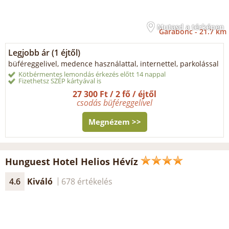
Mutasd a térképen
Garabonc -
21.7 km
Legjobb ár (1 éjtől)
büféreggelivel, medence használattal, internettel, parkolással
Kötbérmentes lemondás érkezés előtt 14 nappal
Fizethetsz SZÉP kártyával is
27 300 Ft / 2 fő / éjtől
csodás büféreggelivel
Megnézem >>
Hunguest Hotel Helios Hévíz
4.6
Kiváló
678 értékelés