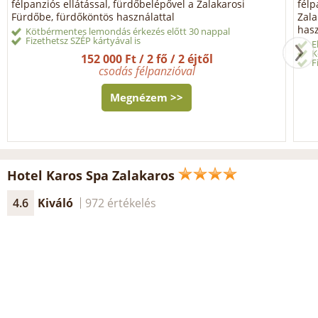
félpanziós ellátással, fürdőbelépővel a Zalakarosi
félp
Fürdőbe, fürdőköntös használattal
Zala
hasz
Kötbérmentes lemondás érkezés előtt 30 nappal
Fizethetsz SZÉP kártyával is
E
K
152 000 Ft / 2 fő / 2 éjtől
F
csodás félpanzióval
Megnézem >>
Hotel Karos Spa Zalakaros
4.6
Kiváló
972 értékelés