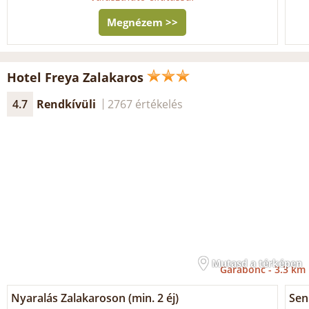
Megnézem >>
Hotel Freya Zalakaros
4.7
Rendkívüli
2767 értékelés
Mutasd a térképen
Garabonc -
3.3 km
Nyaralás Zalakaroson (min. 2 éj)
Sen