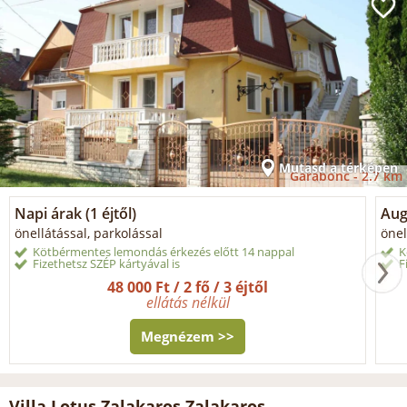
Mutasd a térképen
Garabonc -
2.7 km
Napi árak (1 éjtől)
Aug
önellátással, parkolással
önel
Kötbérmentes lemondás érkezés előtt 14 nappal
K
Fizethetsz SZÉP kártyával is
F
48 000 Ft / 2 fő / 3 éjtől
ellátás nélkül
Megnézem >>
Villa Lotus Zalakaros Zalakaros