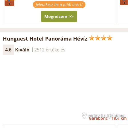
Jelentkezz be a jobb árért!
Megnézem >>
Hunguest Hotel Panoráma Hévíz
4.6
Kiváló
2512 értékelés
Mutasd a térképen
Garabonc -
18.4 km