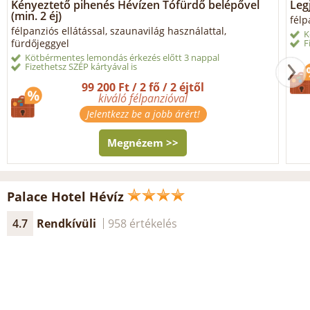
Kényeztető pihenés Hévízen Tófürdő belépővel
Legj
(min. 2 éj)
félp
félpanziós ellátással, szaunavilág használattal,
K
fürdőjeggyel
F
Kötbérmentes lemondás érkezés előtt 3 nappal
Fizethetsz SZÉP kártyával is
99 200 Ft / 2 fő / 2 éjtől
kiváló félpanzióval
Jelentkezz be a jobb árért!
Megnézem >>
Palace Hotel Hévíz
4.7
Rendkívüli
958 értékelés