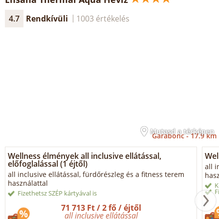
4.7
Rendkívüli
1003 értékelés
Mutasd a térképen
Garabonc -
17.9 km
Wellness élmények all inclusive ellátással,
Well
előfoglalással (1 éjtől)
all 
all inclusive ellátással, fürdőrészleg és a fitness terem
hasz
használattal
K
F
Fizethetsz SZÉP kártyával is
71 713 Ft / 2 fő / éjtől
all inclusive ellátással