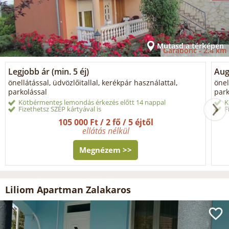
Mutasd a térképen
Garabonc -
2.4 km
Legjobb ár (min. 5 éj)
Aug
önellátással, üdvözlőitallal, kerékpár használattal,
önel
parkolással
park
Kötbérmentes lemondás érkezés előtt 14 nappal
K
Fizethetsz SZÉP kártyával is
F
105 000 Ft / 2 fő / 5 éjtől
ellátás nélkül
Megnézem >>
Liliom Apartman Zalakaros