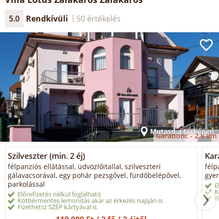
5.0
Rendkívüli
50 értékelés
Mutasd a térképen
Garabonc -
2.8 km
Szilveszter (min. 2 éj)
Kar
félpanziós ellátással, üdvözlőitallal, szilveszteri
félp
gálavacsorával, egy pohár pezsgővel, fürdőbelépővel,
gyer
parkolással
E
K
Előrefizetés nélkül foglalható
F
Kötbérmentes lemondás akár az érkezés napján is
Fizethetsz SZÉP kártyával is