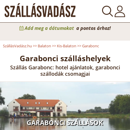
Add meg a dátumokat
a pontos árhoz!
SzállásVadász.hu
>>
Balaton
>>
Kis-Balaton
>>
Garabonc
Garabonci szálláshelyek
Szállás Garabonc: hotel ajánlatok, garabonci
szállodák csomagjai
GARABONCI SZÁLLÁSOK