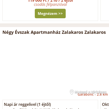
119 000 Ft / 2 fő / 2 éjtől
csodás félpanzióval
Megnézem >>
Négy Évszak Apartmanház Zalakaros Zalakaros
Mutasd a térképen
Garabonc -
2.8 km
Napi ár reggelivel (1 éjtől)
Okt