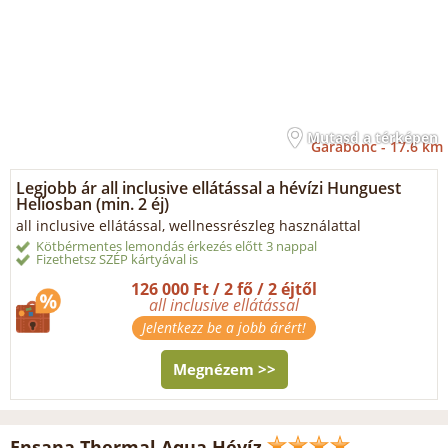
Mutasd a térképen
Garabonc -
17.6 km
Legjobb ár all inclusive ellátással a hévízi Hunguest
Heliosban (min. 2 éj)
all inclusive ellátással, wellnessrészleg használattal
Kötbérmentes lemondás érkezés előtt 3 nappal
Fizethetsz SZÉP kártyával is
126 000 Ft / 2 fő / 2 éjtől
all inclusive ellátással
Jelentkezz be a jobb árért!
Megnézem >>
Ensana Thermal Aqua Hévíz