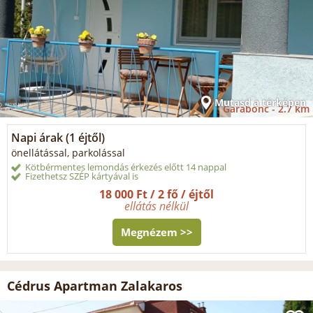
Mutasd a térképen
Garabonc -
2.7 km
Napi árak (1 éjtől)
önellátással, parkolással
Kötbérmentes lemondás érkezés előtt 14 nappal
Fizethetsz SZÉP kártyával is
18 000 Ft / 2 fő / éjtől
ellátás nélkül
Megnézem >>
Cédrus Apartman Zalakaros