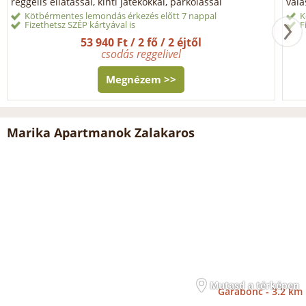
reggelis ellátással, kinti játékokkal, parkolással
vála
Kötbérmentes lemondás érkezés előtt 7 nappal
K
Fizethetsz SZÉP kártyával is
F
53 940 Ft / 2 fő / 2 éjtől
csodás reggelivel
Megnézem >>
Marika Apartmanok Zalakaros
Mutasd a térképen
Garabonc -
3.2 km