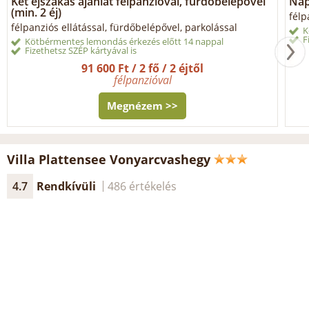
Két éjszakás ajánlat félpanzióval, fürdőbelépővel
Nap
(min. 2 éj)
félp
félpanziós ellátással, fürdőbelépővel, parkolással
K
F
Kötbérmentes lemondás érkezés előtt 14 nappal
Fizethetsz SZÉP kártyával is
91 600 Ft / 2 fő / 2 éjtől
félpanzióval
Megnézem >>
Villa Plattensee Vonyarcvashegy
4.7
Rendkívüli
486 értékelés