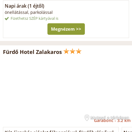
Napi árak (1 éjtől)
önellátással, parkolással
Fizethetsz SZÉP kártyával is
Megnézem >>
Fürdő Hotel Zalakaros
Mutasd a térképen
Garabonc -
3.2 km