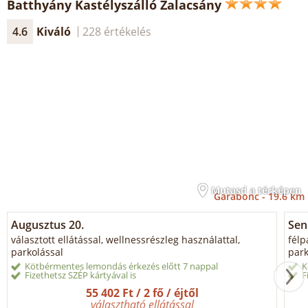
Batthyány Kastélyszálló Zalacsány
4.6
Kiváló
228 értékelés
Mutasd a térképen
Garabonc -
19.6 km
Augusztus 20.
Sen
választott ellátással, wellnessrészleg használattal,
félp
parkolással
park
Kötbérmentes lemondás érkezés előtt 7 nappal
K
Fizethetsz SZÉP kártyával is
F
55 402 Ft / 2 fő / éjtől
választható ellátással