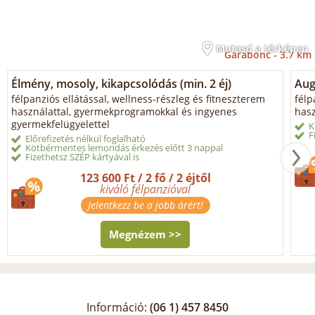
Mutasd a térképen
Garabonc -
3.7 km
Élmény, mosoly, kikapcsolódás (min. 2 éj)
Aug
félpanziós ellátással, wellness-részleg és fitneszterem
félp
használattal, gyermekprogramokkal és ingyenes
hasz
gyermekfelügyelettel
K
F
Előrefizetés nélkül foglalható
Kötbérmentes lemondás érkezés előtt 3 nappal
Fizethetsz SZÉP kártyával is
123 600 Ft / 2 fő / 2 éjtől
kiváló félpanzióval
Jelentkezz be a jobb árért!
Megnézem >>
Információ:
(06 1) 457 8450