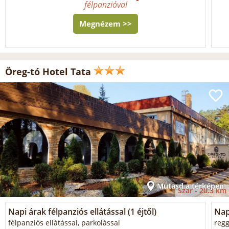
félpanzióval
Megnézem >>
Öreg-tó Hotel Tata
Mutasd a térképen
Szár -
20.3 km
Napi árak félpanziós ellátással (1 éjtől)
Napi
félpanziós ellátással, parkolással
regg