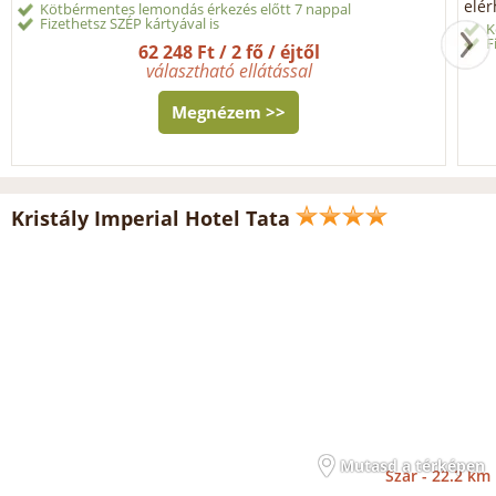
elér
Kötbérmentes lemondás érkezés előtt 7 nappal
Fizethetsz SZÉP kártyával is
K
F
62 248 Ft / 2 fő / éjtől
választható ellátással
Megnézem >>
Kristály Imperial Hotel Tata
Mutasd a térképen
Szár -
22.2 km