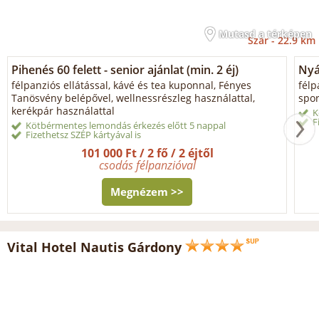
Mutasd a térképen
Szár -
22.9 km
Pihenés 60 felett - senior ajánlat (min. 2 éj)
Nyá
félpanziós ellátással, kávé és tea kuponnal, Fényes
félp
Tanösvény belépővel, wellnessrészleg használattal,
spor
kerékpár használattal
K
F
Kötbérmentes lemondás érkezés előtt 5 nappal
Fizethetsz SZÉP kártyával is
101 000 Ft / 2 fő / 2 éjtől
csodás félpanzióval
Megnézem >>
Vital Hotel Nautis Gárdony