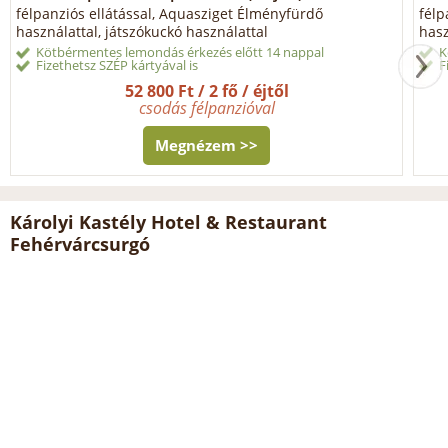
félpanziós ellátással, Aquasziget Élményfürdő
félp
használattal, játszókuckó használattal
hasz
Kötbérmentes lemondás érkezés előtt 14 nappal
K
Fizethetsz SZÉP kártyával is
F
52 800 Ft / 2 fő / éjtől
csodás félpanzióval
Megnézem >>
Károlyi Kastély Hotel & Restaurant
Fehérvárcsurgó