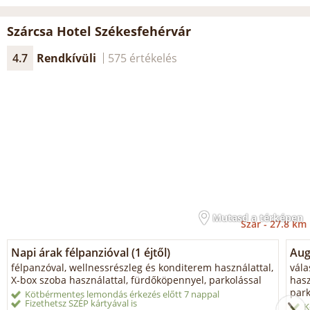
Szárcsa Hotel Székesfehérvár
4.7
Rendkívüli
575 értékelés
Mutasd a térképen
Szár -
27.8 km
Napi árak félpanzióval (1 éjtől)
Aug
félpanzóval, wellnessrészleg és konditerem használattal,
vála
X-box szoba használattal, fürdőköpennyel, parkolással
hasz
park
Kötbérmentes lemondás érkezés előtt 7 nappal
Fizethetsz SZÉP kártyával is
K