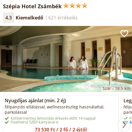
Szépia Hotel Zsámbék
4.3
Kiemelkedő
621 értékelés
Mutasd a térképen
Szár -
18.5 km
Nyugdíjas ajánlat (min. 2 éj)
Legj
félpanziós ellátással, wellnessrészleg használattal,
félp
parkolással
park
Kötbérmentes lemondás érkezés előtt 14 nappal
F
Fizethetsz SZÉP kártyával is
Á
73 530 Ft / 2 fő / 2 éjtől