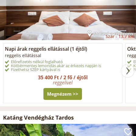
Mutasd a térképen
Szár -
13.7 km
Napi árak reggelis ellátással (1 éjtől)
Okt
reggelis ellátással
regg
Előrefizetés nélkül foglalható
E
Kötbérmentes lemondás akár az érkezés napján is
K
Fizethetsz SZÉP kártyával is
F
35 400 Ft / 2 fő / éjtől
reggelivel
Megnézem >>
Katáng Vendégház Tardos