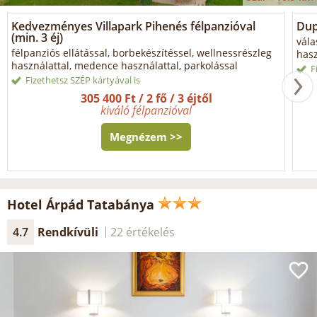
Kedvezményes Villapark Pihenés félpanzióval
Dup
(min. 3 éj)
vála
félpanziós ellátással, borbekészítéssel, wellnessrészleg
hasz
használattal, medence használattal, parkolással
F
Fizethetsz SZÉP kártyával is
305 400 Ft / 2 fő / 3 éjtől
kiváló félpanzióval
Megnézem >>
Hotel Árpád Tatabánya
4.7
Rendkívüli
22 értékelés