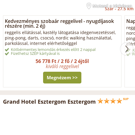
Mutasd a térképen
Szár -
27.5 km
Kedvezményes szobaár reggelivel - nyugdíjasok
Nap
részére (min. 2 éj)
regg
reggelis ellátással, kastély látogatása idegenvezetéssel,
nord
ping-pong, darts, csocsó, nordic walking használattal,
ping
parkolással, internet elérhetőséggel
elér
Kötbérmentes lemondás érkezés előtt 2 nappal
K
Fizethetsz SZÉP kártyával is
F
56 778 Ft / 2 fő / 2 éjtől
kiváló reggelivel
Megnézem >>
Grand Hotel Esztergom Esztergom