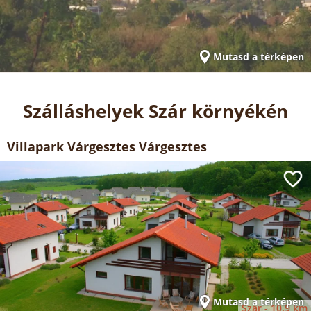
Mutasd a térképen
Szálláshelyek Szár környékén
Villapark Várgesztes Várgesztes
Mutasd a térképen
Szár -
10.9 km