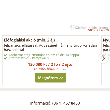
Mutasd a térképen
Szár -
33.4 km
Előfoglalási akció (min. 2 éj)
Nyu
félpanziós ellátással, Aquasziget - Élményfürdő korlátlan
félp
használattal
park
Kötbérmentes lemondás érkezés előtt 14 nappal
K
Fizethetsz SZÉP kártyával is
F
130 080 Ft / 2 fő / 2 éjtől
csodás félpanzióval
Megnézem >>
Információ:
(06 1) 457 8450