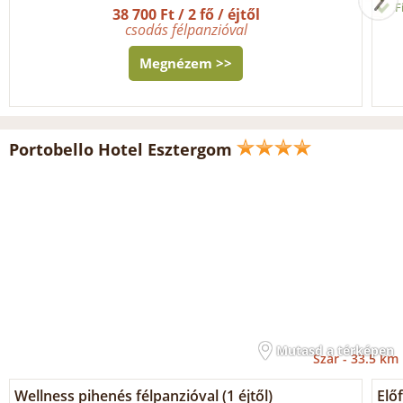
F
38 700 Ft / 2 fő / éjtől
csodás félpanzióval
Megnézem >>
Portobello Hotel Esztergom
Mutasd a térképen
Szár -
33.5 km
Wellness pihenés félpanzióval (1 éjtől)
Előf