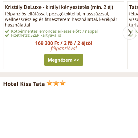
Kristály DeLuxe - királyi kényeztetés (min. 2 éj)
Tata
félpanziós ellátással, pezsgőkoktéllal, masszázzsal,
félp
wellnessrészleg és fitneszterem használattal, kerékpár
vízs
használattal
turi
Kötbérmentes lemondás érkezés előtt 7 nappal
K
Fizethetsz SZÉP kártyával is
F
169 300 Ft / 2 fő / 2 éjtől
félpanzióval
Megnézem >>
Hotel Kiss Tata