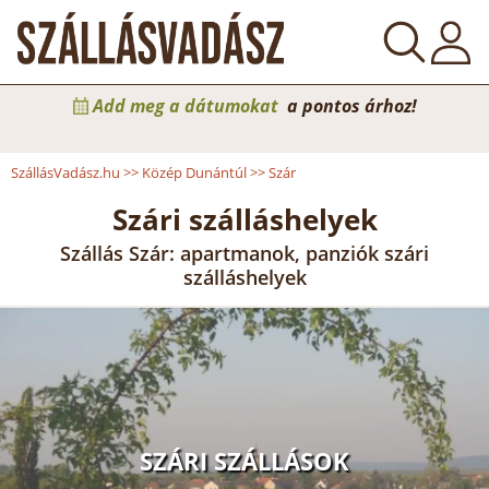
Add meg a dátumokat
a pontos árhoz!
SzállásVadász.hu
>>
Közép Dunántúl
>>
Szár
Szári szálláshelyek
Szállás Szár: apartmanok, panziók szári
szálláshelyek
SZÁRI SZÁLLÁSOK