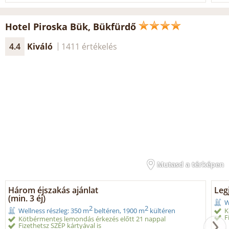
Hotel Piroska Bük, Bükfürdő
4.4
Kiváló
1411 értékelés
Mutasd a térképen
Három éjszakás ajánlat
Legj
(min. 3 éj)
W
2
2
K
Wellness részleg: 350 m
beltéren, 1900 m
kültéren
F
Kötbérmentes lemondás érkezés előtt 21 nappal
Fizethetsz SZÉP kártyával is