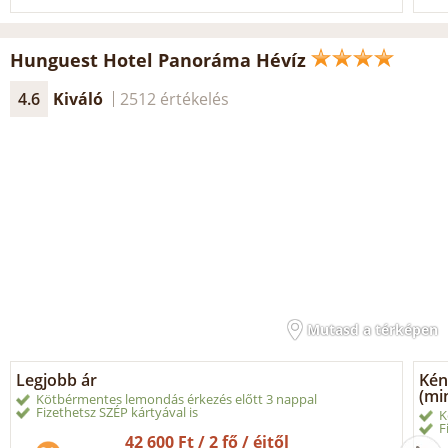
Hunguest Hotel Panoráma Hévíz
4.6
Kiváló
2512 értékelés
Mutasd a térképen
Legjobb ár
Kén
(min
Kötbérmentes lemondás érkezés előtt 3 nappal
Fizethetsz SZÉP kártyával is
K
F
42 600 Ft / 2 fő / éjtől