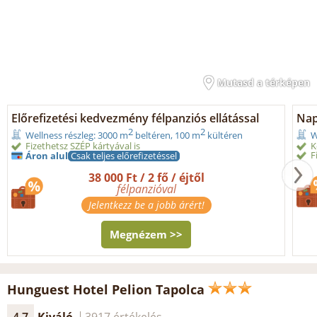
Mutasd a térképen
Előrefizetési kedvezmény félpanziós ellátással
Nap
2
2
Wellness részleg: 3000 m
beltéren, 100 m
kültéren
W
Fizethetsz SZÉP kártyával is
K
F
Áron alul
Csak teljes előrefizetéssel
38 000 Ft / 2 fő / éjtől
félpanzióval
Jelentkezz be a jobb árért!
Megnézem >>
Hunguest Hotel Pelion Tapolca
4.7
Kiváló
3917 értékelés