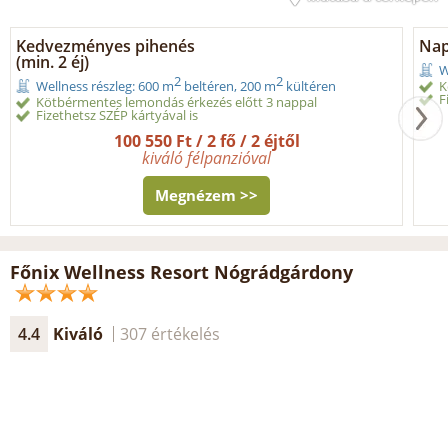
Kedvezményes pihenés
Nap
(min. 2 éj)
W
2
2
K
Wellness részleg: 600 m
beltéren, 200 m
kültéren
F
Kötbérmentes lemondás érkezés előtt 3 nappal
Fizethetsz SZÉP kártyával is
100 550 Ft / 2 fő / 2 éjtől
kiváló félpanzióval
Megnézem >>
Főnix Wellness Resort Nógrádgárdony
4.4
Kiváló
307 értékelés