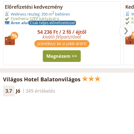
Előrefizetési kedvezmény
Ked
2
Wellness részleg: 350 m
beltéren
W
Fizethetsz SZÉP kártyával is
K
F
Áron alul
Csak teljes előrefizetéssel
54 236 Ft / 2 fő / éjtől
kiváló félpanzióval
Jelentkezz be a jobb árért!
Megnézem >>
Világos Hotel Balatonvilágos
3.7
Jó
349 értékelés