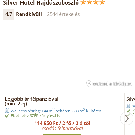
Silver Hotel Hajdúszoboszló
4.7
Rendkívüli
2544 értékelés
Mutasd a térképen
Legjobb ár félpanzióval
Sil
(min. 2 éj)
W
2
2
K
Wellness részleg: 144 m
beltéren, 688 m
kültéren
F
Fizethetsz SZÉP kártyával is
114 950 Ft / 2 fő / 2 éjtől
csodás félpanzióval