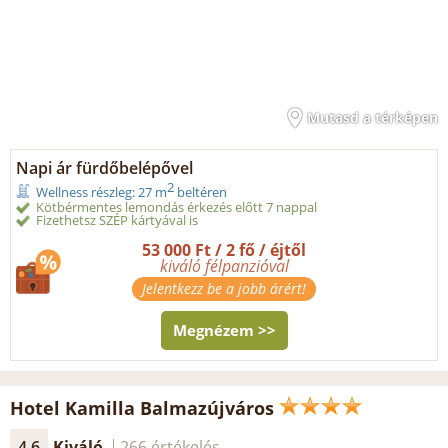
Mutasd a térképen
Napi ár fürdőbelépővel
2
Wellness részleg: 27 m
beltéren
Kötbérmentes lemondás érkezés előtt 7 nappal
Fizethetsz SZÉP kártyával is
53 000 Ft / 2 fő / éjtől
kiváló félpanzióval
Jelentkezz be a jobb árért!
Megnézem >>
Hotel Kamilla Balmazújváros
4.6
Kiváló
266 értékelés