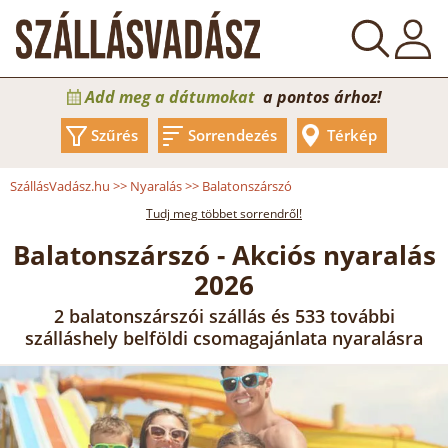
Add meg a dátumokat
a pontos árhoz!
Szűrés
Sorrendezés
Térkép
SzállásVadász.hu
>>
Nyaralás
>>
Balatonszárszó
Tudj meg többet sorrendről!
Balatonszárszó - Akciós nyaralás
2026
2 balatonszárszói szállás és 533 további
szálláshely belföldi csomagajánlata nyaralásra