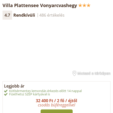
Villa Plattensee Vonyarcvashegy
4.7
Rendkívüli
486 értékelés
Mutasd a térképen
Legjobb ár
Kötbérmentes lemondás érkezés előtt 14 nappal
Fizethetsz SZÉP kártyával is
32 400 Ft / 2 fő / éjtől
csodás büféreggelivel