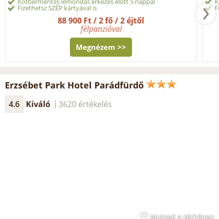
Kötbérmentes lemondás érkezés előtt 5 nappal
K
Fizethetsz SZÉP kártyával is
F
88 900 Ft / 2 fő / 2 éjtől
félpanzióval
Megnézem >>
Erzsébet Park Hotel Parádfürdő
4.6
Kiváló
3620 értékelés
Mutasd a térképen