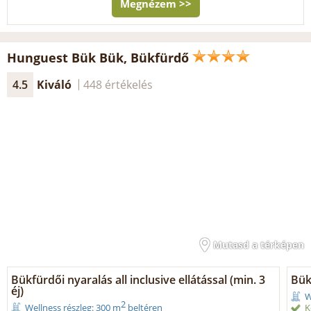
Megnézem >>
Hunguest Bük Bük, Bükfürdő
4.5
Kiváló
448 értékelés
Mutasd a térképen
Bükfürdői nyaralás all inclusive ellátással (min. 3
Bük
éj)
W
2
K
Wellness részleg: 300 m
beltéren