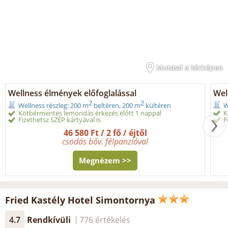
Mutasd a térképen
Wellness élmények előfoglalással
Wel
2
2
Wellness részleg: 200 m
beltéren, 200 m
kültéren
W
Kötbérmentes lemondás érkezés előtt 1 nappal
K
Fizethetsz SZÉP kártyával is
F
46 580 Ft / 2 fő / éjtől
csodás bőv. félpanzióval
Megnézem >>
Fried Kastély Hotel Simontornya
4.7
Rendkívüli
776 értékelés