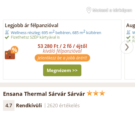
Mutasd a térképen
Legjobb ár félpanzióval
Aug
2
2
Wellness részleg: 695 m
beltéren, 685 m
kültéren
W
Fizethetsz SZÉP kártyával is
K
F
53 280 Ft / 2 fő / éjtől
kiváló félpanzióval
Jelentkezz be a jobb árért!
Megnézem >>
Ensana Thermal Sárvár Sárvár
4.7
Rendkívüli
2620 értékelés