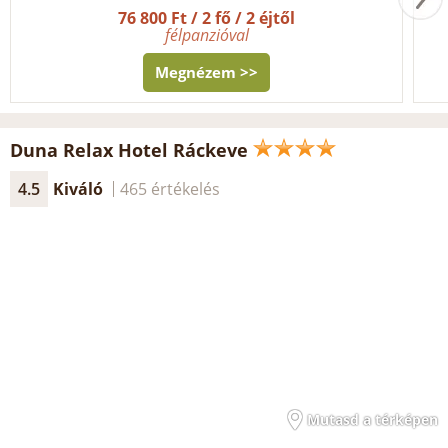
76 800 Ft / 2 fő / 2 éjtől
félpanzióval
Megnézem >>
Duna Relax Hotel Ráckeve
4.5
Kiváló
465 értékelés
Mutasd a térképen