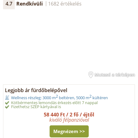
4.7
Rendkívüli
1682 értékelés
Mutasd a térképen
Legjobb ár fürdőbelépővel
2
2
Wellness részleg: 3000 m
beltéren, 5000 m
kültéren
Kötbérmentes lemondás érkezés előtt 7 nappal
Fizethetsz SZÉP kártyával is
58 440 Ft / 2 fő / éjtől
kiváló félpanzióval
Megnézem >>