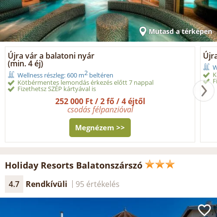
Mutasd a térképen
Újra vár a balatoni nyár
Újra
(min. 4 éj)
W
2
K
Wellness részleg: 600 m
beltéren
F
Kötbérmentes lemondás érkezés előtt 7 nappal
Fizethetsz SZÉP kártyával is
252 000 Ft / 2 fő / 4 éjtől
csodás félpanzióval
Megnézem >>
Holiday Resorts Balatonszárszó
4.7
Rendkívüli
95 értékelés