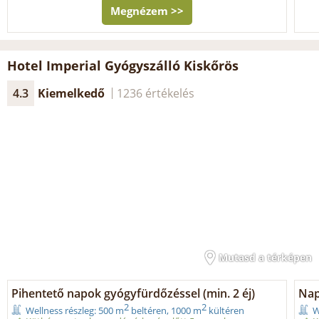
Megnézem >>
Hotel Imperial Gyógyszálló Kiskőrös
4.3
Kiemelkedő
1236 értékelés
Mutasd a térképen
Pihentető napok gyógyfürdőzéssel (min. 2 éj)
Nap
2
2
Wellness részleg: 500 m
beltéren, 1000 m
kültéren
W