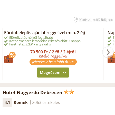
Mutasd a térképen
Fürdőbelépős ajánlat reggelivel (min. 2 éj)
Nap
Előrefizetés nélkül foglalható
E
Kötbérmentes lemondás érkezés előtt 3 nappal
K
Fizethetsz SZÉP kártyával is
F
70 500 Ft / 2 fő / 2 éjtől
kiváló reggelivel
Jelentkezz be a jobb árért!
Megnézem >>
Hotel Nagyerdő Debrecen
4.1
Remek
2063 értékelés