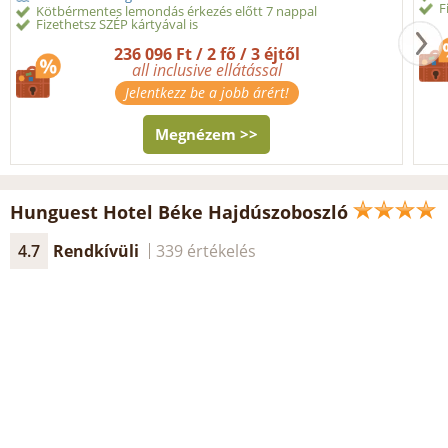
F
Kötbérmentes lemondás érkezés előtt 7 nappal
Fizethetsz SZÉP kártyával is
236 096 Ft / 2 fő / 3 éjtől
all inclusive ellátással
Jelentkezz be a jobb árért!
Megnézem >>
Hunguest Hotel Béke Hajdúszoboszló
4.7
Rendkívüli
339 értékelés