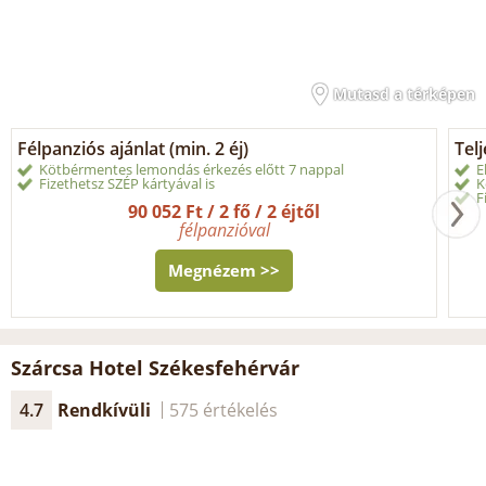
Mutasd a térképen
Félpanziós ajánlat (min. 2 éj)
Tel
Kötbérmentes lemondás érkezés előtt 7 nappal
E
Fizethetsz SZÉP kártyával is
K
F
90 052 Ft / 2 fő / 2 éjtől
félpanzióval
Megnézem >>
Szárcsa Hotel Székesfehérvár
4.7
Rendkívüli
575 értékelés