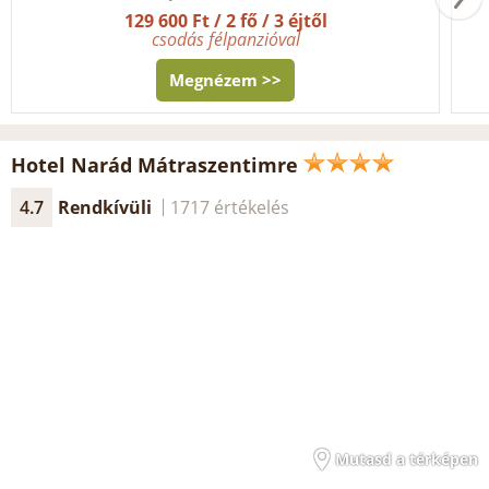
129 600 Ft / 2 fő / 3 éjtől
csodás félpanzióval
Megnézem >>
Hotel Narád Mátraszentimre
4.7
Rendkívüli
1717 értékelés
Mutasd a térképen