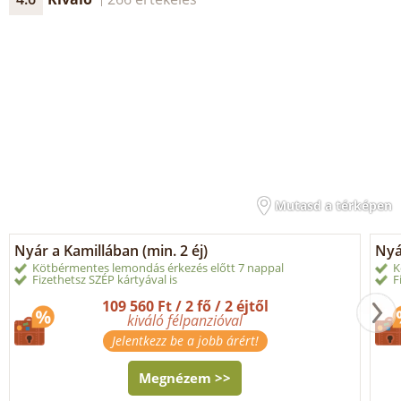
Mutasd a térképen
Nyár a Kamillában (min. 2 éj)
Nyá
Kötbérmentes lemondás érkezés előtt 7 nappal
K
Fizethetsz SZÉP kártyával is
F
109 560 Ft / 2 fő / 2 éjtől
kiváló félpanzióval
Jelentkezz be a jobb árért!
Megnézem >>