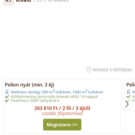
Mutasd a térképen
Pelion nyár (min. 3 éj)
Peli
2
2
Wellness részleg: 500 m
beltéren, 1000 m
kültéren
W
Kötbérmentes lemondás érkezés előtt 14 nappal
K
Fizethetsz SZÉP kártyával is
F
203 810 Ft / 2 fő / 3 éjtől
csodás félpanzióval
Megnézem >>