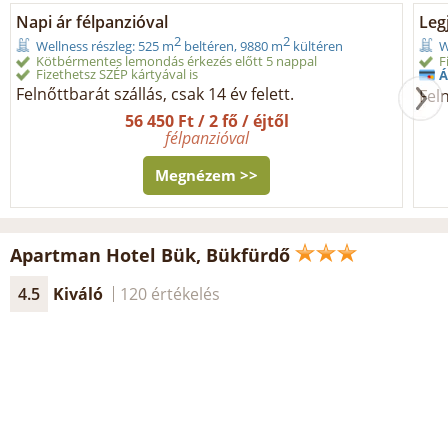
Napi ár félpanzióval
Legj
2
2
Wellness részleg: 525 m
beltéren, 9880 m
kültéren
W
Kötbérmentes lemondás érkezés előtt 5 nappal
F
Fizethetsz SZÉP kártyával is
Á
Felnőttbarát szállás, csak 14 év felett.
Feln
56 450 Ft / 2 fő / éjtől
félpanzióval
Megnézem >>
Apartman Hotel Bük, Bükfürdő
4.5
Kiváló
120 értékelés