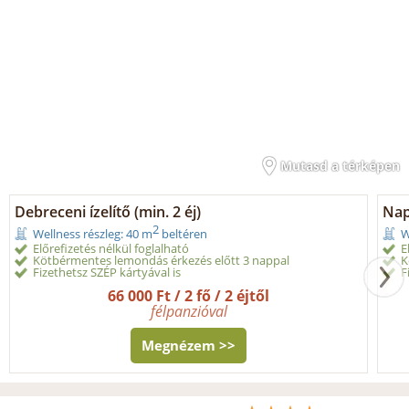
Mutasd a térképen
Debreceni ízelítő (min. 2 éj)
Nap
2
Wellness részleg: 40 m
beltéren
W
Előrefizetés nélkül foglalható
E
Kötbérmentes lemondás érkezés előtt 3 nappal
K
Fizethetsz SZÉP kártyával is
F
66 000 Ft / 2 fő / 2 éjtől
félpanzióval
Megnézem >>