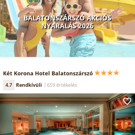
BALATONSZÁRSZÓ AKCIÓS
NYARALÁS 2026
Két Korona Hotel Balatonszárszó
4.7
Rendkívüli
659 értékelés