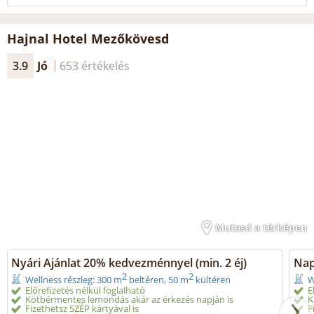
Hajnal Hotel Mezőkövesd
3.9
Jó
653 értékelés
Mutasd a térképen
Nyári Ajánlat 20% kedvezménnyel (min. 2 éj)
Napi
2
2
Wellness részleg: 300 m
beltéren, 50 m
kültéren
W
Előrefizetés nélkül foglalható
E
Kötbérmentes lemondás akár az érkezés napján is
K
Fizethetsz SZÉP kártyával is
F