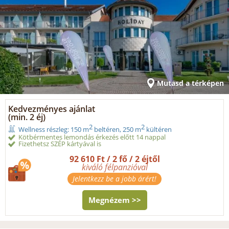
Mutasd a térképen
Kedvezményes ajánlat
(min. 2 éj)
2
2
Wellness részleg: 150 m
beltéren, 250 m
kültéren
Kötbérmentes lemondás érkezés előtt 14 nappal
Fizethetsz SZÉP kártyával is
92 610 Ft / 2 fő / 2 éjtől
kiváló félpanzióval
Jelentkezz be a jobb árért!
Megnézem >>