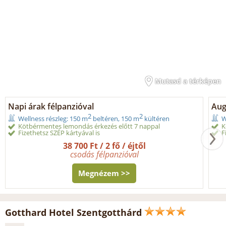
Mutasd a térképen
Napi árak félpanzióval
Aug
2
2
Wellness részleg: 150 m
beltéren, 150 m
kültéren
W
Kötbérmentes lemondás érkezés előtt 7 nappal
K
Fizethetsz SZÉP kártyával is
F
38 700 Ft / 2 fő / éjtől
csodás félpanzióval
Megnézem >>
Gotthard Hotel Szentgotthárd