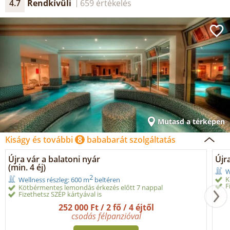
4.7
Rendkívüli
659 értékelés
Mutasd a térképen
Kiságy és további
8
bababarát szolgáltatás
Újra vár a balatoni nyár
Újra
(min. 4 éj)
W
2
K
Wellness részleg: 600 m
beltéren
F
Kötbérmentes lemondás érkezés előtt 7 nappal
Fizethetsz SZÉP kártyával is
252 000 Ft / 2 fő / 4 éjtől
csodás félpanzióval