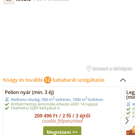
Mutasd a térképen
Kiságy és további
12
bababarát szolgáltatás
Pelion nyár (min. 3 éj)
Leg
(min
2
2
Wellness részleg: 500 m
beltéren, 1000 m
kültéren
Kötbérmentes lemondás érkezés előtt 14 nappal
W
Fizethetsz SZÉP kártyával is
E
K
209 496 Ft / 2 fő / 3 éjtől
F
csodás félpanzióval
Megnézem >>