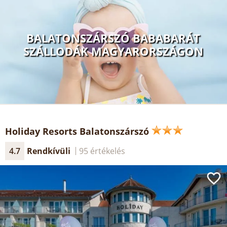
BALATONSZÁRSZÓ BABABARÁT
SZÁLLODÁK MAGYARORSZÁGON
Holiday Resorts Balatonszárszó
4.7
Rendkívüli
95 értékelés