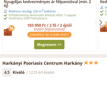
Nyugdíjas kedvezményes ár félpanzióval (min. 2
Ked
éj)
W
2
K
Wellness részleg: 320 m
beltéren
F
Kötbérmentes lemondás érkezés előtt 7 nappal
Fizethetsz SZÉP kártyával is
103 950 Ft / 2 fő / 2 éjtől
kiváló félpanzióval
Jelentkezz be a jobb árért!
Megnézem >>
Harkányi Psoriasis Centrum Harkány
4.5
Kiváló
1229 értékelés