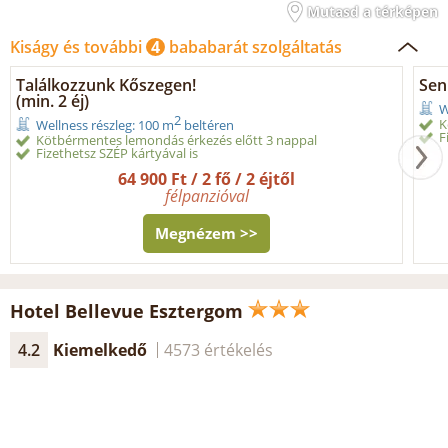
Mutasd a térképen
Kiságy és további
4
bababarát szolgáltatás
Találkozzunk Kőszegen!
Sen
(min. 2 éj)
W
2
K
Wellness részleg: 100 m
beltéren
F
Kötbérmentes lemondás érkezés előtt 3 nappal
Fizethetsz SZÉP kártyával is
64 900 Ft / 2 fő / 2 éjtől
félpanzióval
Megnézem >>
Hotel Bellevue Esztergom
4.2
Kiemelkedő
4573 értékelés