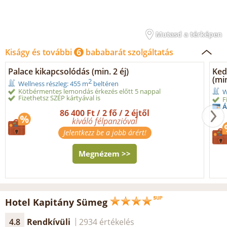
Mutasd a térképen
Kiságy és további
6
bababarát szolgáltatás
Palace kikapcsolódás (min. 2 éj)
Ked
(min
2
Wellness részleg: 455 m
beltéren
Kötbérmentes lemondás érkezés előtt 5 nappal
W
Fizethetsz SZÉP kártyával is
F
Á
86 400 Ft / 2 fő / 2 éjtől
kiváló félpanzióval
Jelentkezz be a jobb árért!
Megnézem >>
Hotel Kapitány Sümeg
4.8
Rendkívüli
2934 értékelés