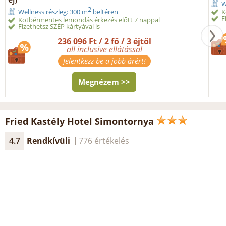
W
2
K
Wellness részleg: 300 m
beltéren
F
Kötbérmentes lemondás érkezés előtt 7 nappal
Fizethetsz SZÉP kártyával is
236 096 Ft / 2 fő / 3 éjtől
all inclusive ellátással
Jelentkezz be a jobb árért!
Megnézem >>
Fried Kastély Hotel Simontornya
4.7
Rendkívüli
776 értékelés