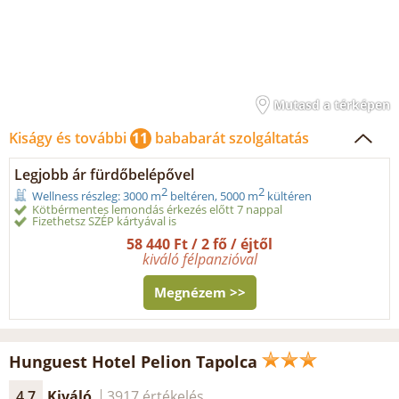
Mutasd a térképen
Kiságy és további
11
bababarát szolgáltatás
Legjobb ár fürdőbelépővel
2
2
Wellness részleg: 3000 m
beltéren, 5000 m
kültéren
Kötbérmentes lemondás érkezés előtt 7 nappal
Fizethetsz SZÉP kártyával is
58 440 Ft / 2 fő / éjtől
kiváló félpanzióval
Megnézem >>
Hunguest Hotel Pelion Tapolca
4.7
Kiváló
3917 értékelés