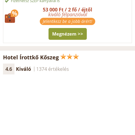
Fizethetsz SZÉP kártyával is
53 000 Ft / 2 fő / éjtől
kiváló félpanzióval
Jelentkezz be a jobb árért!
Megnézem >>
Hotel Írottkő Kőszeg
4.6
Kiváló
1374 értékelés