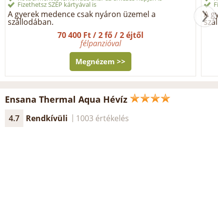
Fizethetsz SZÉP kártyával is
F
A gyerek medence csak nyáron üzemel a
A g
szállodában.
szá
70 400 Ft / 2 fő / 2 éjtől
félpanzióval
Megnézem >>
Ensana Thermal Aqua Hévíz
4.7
Rendkívüli
1003 értékelés