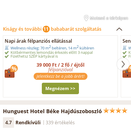
Mutasd a térképen
Kiságy és további
11
bababarát szolgáltatás
Napi árak félpanziós ellátással
Seni
2
2
Wellness részleg: 70 m
beltéren, 14 m
kültéren
W
Kötbérmentes lemondás érkezés előtt 3 nappal
K
Fizethetsz SZÉP kártyával is
F
39 000 Ft / 2 fő / éjtől
félpanzióval
Jelentkezz be a jobb árért!
Megnézem >>
Hunguest Hotel Béke Hajdúszoboszló
4.7
Rendkívüli
339 értékelés