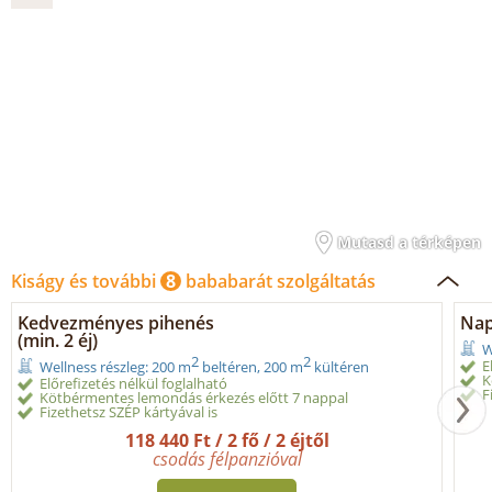
Mutasd a térképen
Kiságy és további
8
bababarát szolgáltatás
Kedvezményes pihenés
Nap
(min. 2 éj)
W
2
2
E
Wellness részleg: 200 m
beltéren, 200 m
kültéren
K
Előrefizetés nélkül foglalható
F
Kötbérmentes lemondás érkezés előtt 7 nappal
Fizethetsz SZÉP kártyával is
118 440 Ft / 2 fő / 2 éjtől
csodás félpanzióval