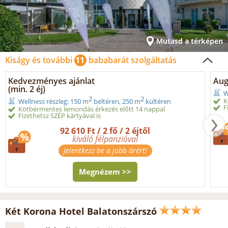
Mutasd a térképen
Kiságy és további
11
bababarát szolgáltatás
Kedvezményes ajánlat
Aug
(min. 2 éj)
W
2
2
K
Wellness részleg: 150 m
beltéren, 250 m
kültéren
F
Kötbérmentes lemondás érkezés előtt 14 nappal
Fizethetsz SZÉP kártyával is
92 610 Ft / 2 fő / 2 éjtől
kiváló félpanzióval
Jelentkezz be a jobb árért!
Megnézem >>
Két Korona Hotel Balatonszárszó