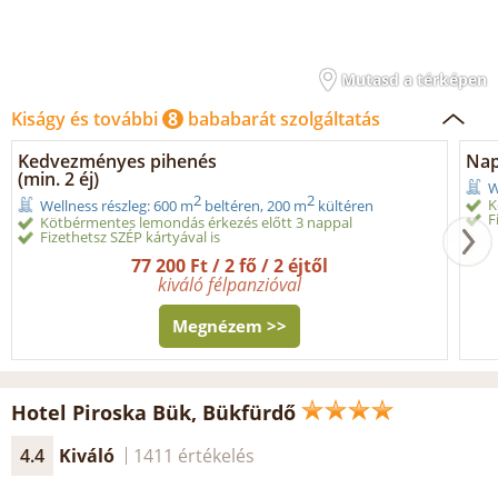
Mutasd a térképen
Kiságy és további
8
bababarát szolgáltatás
Kedvezményes pihenés
Nap
(min. 2 éj)
W
2
2
K
Wellness részleg: 600 m
beltéren, 200 m
kültéren
F
Kötbérmentes lemondás érkezés előtt 3 nappal
Fizethetsz SZÉP kártyával is
77 200 Ft / 2 fő / 2 éjtől
kiváló félpanzióval
Megnézem >>
Hotel Piroska Bük, Bükfürdő
4.4
Kiváló
1411 értékelés