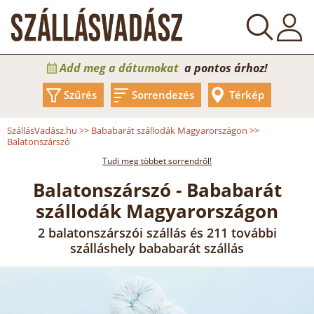
Add meg a dátumokat
a pontos árhoz!
Szűrés
Sorrendezés
Térkép
SzállásVadász.hu
>>
Bababarát szállodák Magyarországon
>>
Balatonszárszó
Tudj meg többet sorrendről!
Balatonszárszó - Bababarát
szállodák Magyarországon
2 balatonszárszói szállás és 211 további
szálláshely bababarát szállás