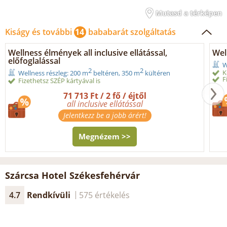
Mutasd a térképen
Kiságy és további
14
bababarát szolgáltatás
Wellness élmények all inclusive ellátással,
Wel
előfoglalással
W
2
2
K
Wellness részleg: 200 m
beltéren, 350 m
kültéren
F
Fizethetsz SZÉP kártyával is
71 713 Ft / 2 fő / éjtől
all inclusive ellátással
Jelentkezz be a jobb árért!
Megnézem >>
Szárcsa Hotel Székesfehérvár
4.7
Rendkívüli
575 értékelés