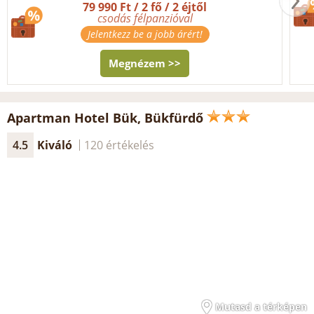
79 990 Ft / 2 fő / 2 éjtől
csodás félpanzióval
Jelentkezz be a jobb árért!
Megnézem >>
Apartman Hotel Bük, Bükfürdő
4.5
Kiváló
120 értékelés
Mutasd a térképen