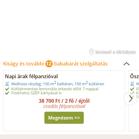
Mutasd a térképen
Kiságy és további
12
bababarát szolgáltatás
Napi árak félpanzióval
Ősz
2
2
Wellness részleg: 150 m
beltéren, 150 m
kültéren
W
Kötbérmentes lemondás érkezés előtt 7 nappal
E
Fizethetsz SZÉP kártyával is
K
F
38 700 Ft / 2 fő / éjtől
csodás félpanzióval
Megnézem >>