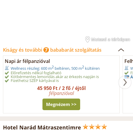
Mutasd a térképen
Kiságy és további
7
bababarát szolgáltatás
Napi ár félpanzióval
Fel
2
2
Wellness részleg: 600 m
beltéren, 500 m
kültéren
W
Előrefizetés nélkül foglalható
F
Kötbérmentes lemondás akár az érkezés napján is
Á
Fizethetsz SZÉP kártyával is
45 950 Ft / 2 fő / éjtől
félpanzióval
Megnézem >>
Hotel Narád Mátraszentimre