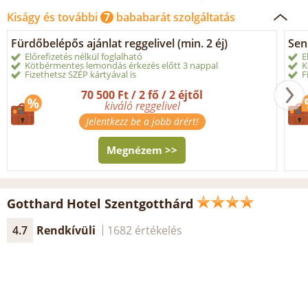
Kiságy és további
7
bababarát szolgáltatás
Fürdőbelépős ajánlat reggelivel (min. 2 éj)
Sen
Előrefizetés nélkül foglalható
E
Kötbérmentes lemondás érkezés előtt 3 nappal
K
Fizethetsz SZÉP kártyával is
F
70 500 Ft / 2 fő / 2 éjtől
kiváló reggelivel
Jelentkezz be a jobb árért!
Megnézem >>
Gotthard Hotel Szentgotthárd
4.7
Rendkívüli
1682 értékelés