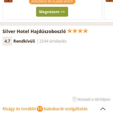
Jelentkezz be a jobb árért!
Megnézem >>
Silver Hotel Hajdúszoboszló
4.7
Rendkívüli
2544 értékelés
Mutasd a térképen
Kiságy és további
11
bababarát szolgáltatás