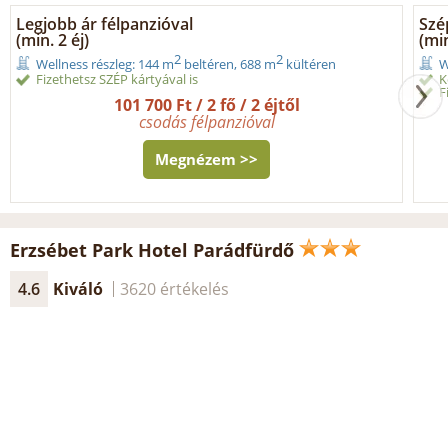
Legjobb ár félpanzióval
Szé
(min. 2 éj)
(min
2
2
Wellness részleg: 144 m
beltéren, 688 m
kültéren
W
Fizethetsz SZÉP kártyával is
K
F
101 700 Ft / 2 fő / 2 éjtől
csodás félpanzióval
Megnézem >>
Erzsébet Park Hotel Parádfürdő
4.6
Kiváló
3620 értékelés