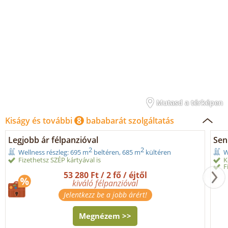
Mutasd a térképen
Kiságy és további
8
bababarát szolgáltatás
Legjobb ár félpanzióval
Seni
2
2
Wellness részleg: 695 m
beltéren, 685 m
kültéren
W
Fizethetsz SZÉP kártyával is
K
F
53 280 Ft / 2 fő / éjtől
kiváló félpanzióval
Jelentkezz be a jobb árért!
Megnézem >>