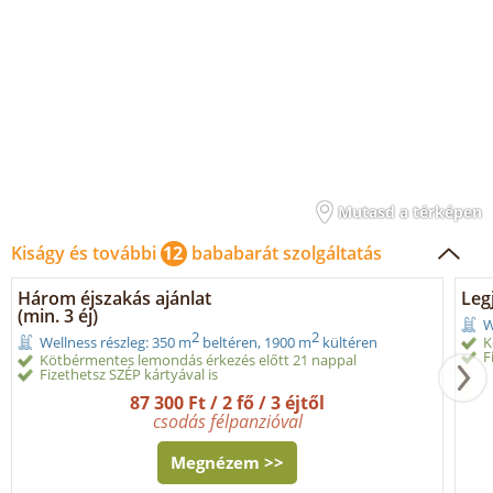
Mutasd a térképen
Kiságy és további
12
bababarát szolgáltatás
Három éjszakás ajánlat
Legj
(min. 3 éj)
W
2
2
K
Wellness részleg: 350 m
beltéren, 1900 m
kültéren
F
Kötbérmentes lemondás érkezés előtt 21 nappal
Fizethetsz SZÉP kártyával is
87 300 Ft / 2 fő / 3 éjtől
csodás félpanzióval
Megnézem >>