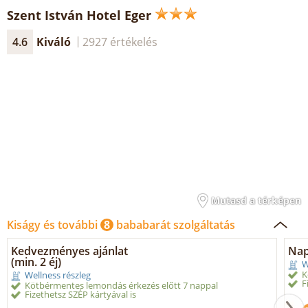
Szent István Hotel Eger
4.6
Kiváló
2927 értékelés
Mutasd a térképen
Kiságy és további
8
bababarát szolgáltatás
Kedvezményes ajánlat
Nap
(min. 2 éj)
W
K
Wellness részleg
F
Kötbérmentes lemondás érkezés előtt 7 nappal
Fizethetsz SZÉP kártyával is