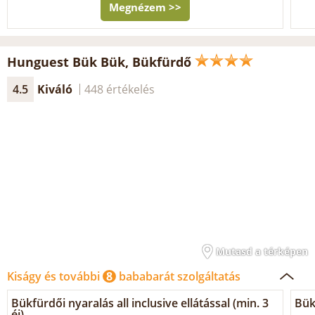
Megnézem >>
Hunguest Bük Bük, Bükfürdő
4.5
Kiváló
448 értékelés
Mutasd a térképen
Kiságy és további
8
bababarát szolgáltatás
Bükfürdői nyaralás all inclusive ellátással (min. 3
Bük
éj)