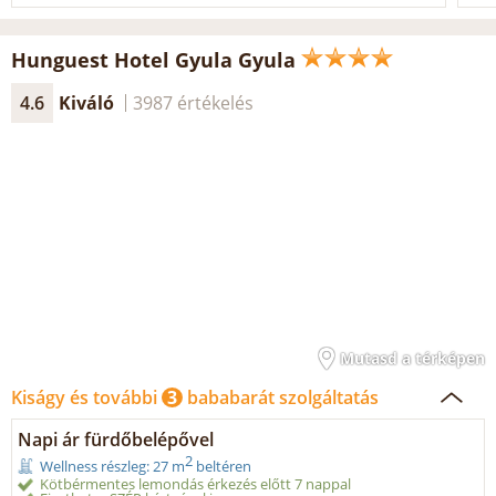
Hunguest Hotel Gyula Gyula
4.6
Kiváló
3987 értékelés
Mutasd a térképen
Kiságy és további
3
bababarát szolgáltatás
Napi ár fürdőbelépővel
2
Wellness részleg: 27 m
beltéren
Kötbérmentes lemondás érkezés előtt 7 nappal