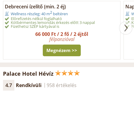
Debreceni ízelítő (min. 2 éj)
Nap
2
Wellness részleg: 40 m
beltéren
W
Előrefizetés nélkül foglalható
E
Kötbérmentes lemondás érkezés előtt 3 nappal
K
Fizethetsz SZÉP kártyával is
F
66 000 Ft / 2 fő / 2 éjtől
félpanzióval
Megnézem >>
Palace Hotel Hévíz
4.7
Rendkívüli
958 értékelés