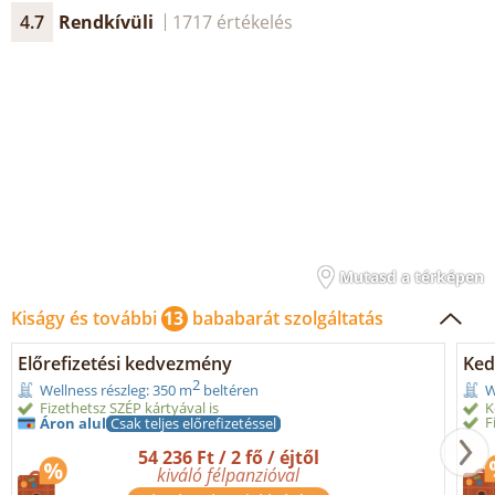
4.7
Rendkívüli
1717 értékelés
Mutasd a térképen
Kiságy és további
13
bababarát szolgáltatás
Előrefizetési kedvezmény
Ked
2
Wellness részleg: 350 m
beltéren
W
Fizethetsz SZÉP kártyával is
K
F
Áron alul
Csak teljes előrefizetéssel
54 236 Ft / 2 fő / éjtől
kiváló félpanzióval