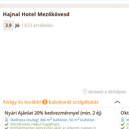
Hajnal Hotel Mezőkövesd
3.9
Jó
653 értékelés
Mutasd a térképen
Kiságy és további
5
bababarát szolgáltatás
Nyári Ajánlat 20% kedvezménnyel (min. 2 éj)
Okt
2
2
Wellness részleg: 300 m
beltéren, 50 m
kültéren
W
Előrefizetés nélkül foglalható
E
Kötbérmentes lemondás akár az érkezés napján is
K